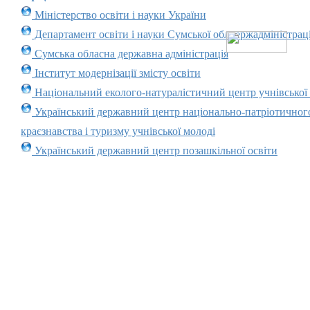
Міністерство освіти і науки України
Департамент освіти і науки Сумської облдержадміністраці
Сумська обласна державна адміністрація
Інститут модернізації змісту освіти
Національний еколого-натуралістичний центр учнівської
Український державний центр національно-патріотичног
краєзнавства і туризму учнівської молоді
Український державний центр позашкільної освіти