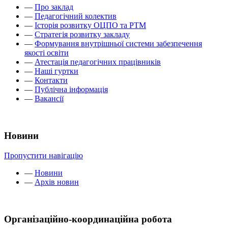
—
Про заклад
—
Педагогічний колектив
—
Історія розвитку ОЦПО та РТМ
—
Стратегія розвитку закладу
—
Формування внутрішньої системи забезпечення
якості освіти
—
Атестація педагогічних працівників
—
Наші гуртки
—
Контакти
—
Публічна інформація
—
Вакансії
Новини
Пропустити навігацію
—
Новини
—
Архів новин
Організаційно-координаційна робота