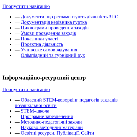
Пропустити навігацію
—
Документи, що регламентують діяльність ЗПО
—
Документація керівника гуртка
—
Циклограми проведення заходів
—
Умови проведення заходів
—
Показники участі
—
Проєктна діяльність
—
Учнівське самоврядування
—
Олімпіадний та турнірний рух
Інформаційно-ресурсний центр
Пропустити навігацію
—
Обласний STEM-коворкінг педагогів закладів
позашкільної освіти
—
STEM–школа
—
Програмне забезпечення
—
Методико-педагогічні заходи
—
Науково-методичні матеріали
—
Освітні ресурси. Публікації. Сайти