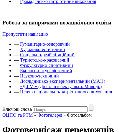
—
Громадянсько-патріотичне виховання
Робота за напрямами позашкільної освіти
Пропустити навігацію
—
Гуманітарно-оздоровчий
—
Художньо-естетичний
—
Соціально-реабілітаційний
—
Туристсько-краєзнавчий
—
Фізкультурно-спортивний
—
Еколого-натуралістичний
—
Науково-технічний
—
Дослідницько-експериментальний (МАН)
—
«Д.І.М.» (Дієві. Інтелектуальні. Молоді.)
—
Центр національно-патріотичного виховання
Ключові слова
ОЦПО та РТМ
»
Фотогалереї
»
Фотоальбом
Фотовернісаж переможців