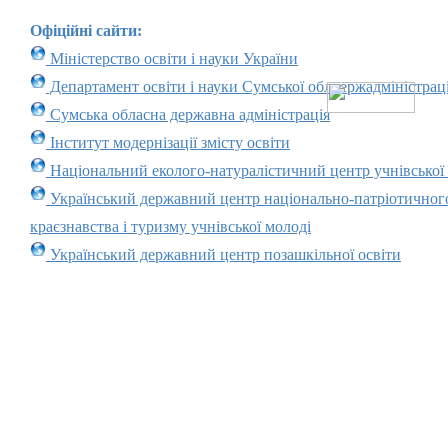
Офіційні сайти:
Міністерство освіти і науки України
Департамент освіти і науки Сумської облдержадміністраці
Сумська обласна державна адміністрація
Інститут модернізації змісту освіти
Національний еколого-натуралістичний центр учнівської
Український державний центр національно-патріотичног
краєзнавства і туризму учнівської молоді
Український державний центр позашкільної освіти