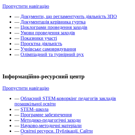
Пропустити навігацію
—
Документи, що регламентують діяльність ЗПО
—
Документація керівника гуртка
—
Циклограми проведення заходів
—
Умови проведення заходів
—
Показники участі
—
Проєктна діяльність
—
Учнівське самоврядування
—
Олімпіадний та турнірний рух
Інформаційно-ресурсний центр
Пропустити навігацію
—
Обласний STEM-коворкінг педагогів закладів
позашкільної освіти
—
STEM–школа
—
Програмне забезпечення
—
Методико-педагогічні заходи
—
Науково-методичні матеріали
—
Освітні ресурси. Публікації. Сайти