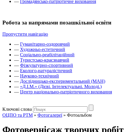
—
Громадянсько-патріотичне виховання
Робота за напрямами позашкільної освіти
Пропустити навігацію
—
Гуманітарно-оздоровчий
—
Художньо-естетичний
—
Соціально-реабілітаційний
—
Туристсько-краєзнавчий
—
Фізкультурно-спортивний
—
Еколого-натуралістичний
—
Науково-технічний
—
Дослідницько-експериментальний (МАН)
—
«Д.І.М.» (Дієві. Інтелектуальні. Молоді.)
—
Центр національно-патріотичного виховання
Ключові слова
ОЦПО та РТМ
»
Фотогалереї
»
Фотоальбом
Фотовернісаж творчих робіт