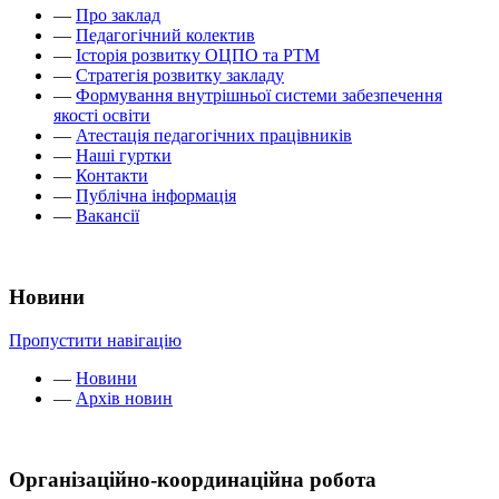
—
Про заклад
—
Педагогічний колектив
—
Історія розвитку ОЦПО та РТМ
—
Стратегія розвитку закладу
—
Формування внутрішньої системи забезпечення
якості освіти
—
Атестація педагогічних працівників
—
Наші гуртки
—
Контакти
—
Публічна інформація
—
Вакансії
Новини
Пропустити навігацію
—
Новини
—
Архів новин
Організаційно-координаційна робота