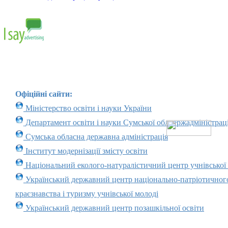
Офіційні сайти:
Міністерство освіти і науки України
Департамент освіти і науки Сумської облдержадміністраці
Сумська обласна державна адміністрація
Інститут модернізації змісту освіти
Національний еколого-натуралістичний центр учнівської
Український державний центр національно-патріотичног
краєзнавства і туризму учнівської молоді
Український державний центр позашкільної освіти