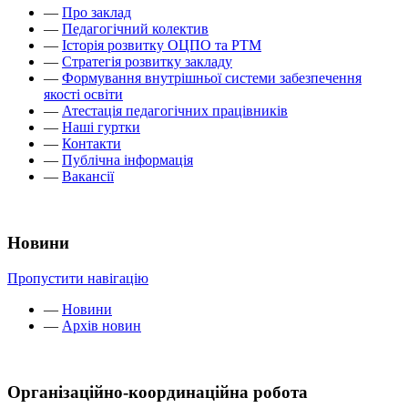
—
Про заклад
—
Педагогічний колектив
—
Історія розвитку ОЦПО та РТМ
—
Стратегія розвитку закладу
—
Формування внутрішньої системи забезпечення
якості освіти
—
Атестація педагогічних працівників
—
Наші гуртки
—
Контакти
—
Публічна інформація
—
Вакансії
Новини
Пропустити навігацію
—
Новини
—
Архів новин
Організаційно-координаційна робота