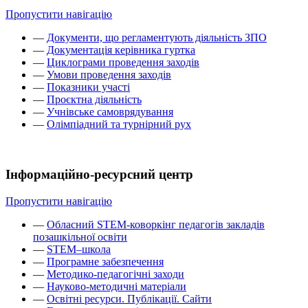
Пропустити навігацію
—
Документи, що регламентують діяльність ЗПО
—
Документація керівника гуртка
—
Циклограми проведення заходів
—
Умови проведення заходів
—
Показники участі
—
Проєктна діяльність
—
Учнівське самоврядування
—
Олімпіадний та турнірний рух
Інформаційно-ресурсний центр
Пропустити навігацію
—
Обласний STEM-коворкінг педагогів закладів
позашкільної освіти
—
STEM–школа
—
Програмне забезпечення
—
Методико-педагогічні заходи
—
Науково-методичні матеріали
—
Освітні ресурси. Публікації. Сайти