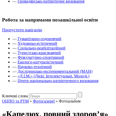
—
Громадянсько-патріотичне виховання
Робота за напрямами позашкільної освіти
Пропустити навігацію
—
Гуманітарно-оздоровчий
—
Художньо-естетичний
—
Соціально-реабілітаційний
—
Туристсько-краєзнавчий
—
Фізкультурно-спортивний
—
Еколого-натуралістичний
—
Науково-технічний
—
Дослідницько-експериментальний (МАН)
—
«Д.І.М.» (Дієві. Інтелектуальні. Молоді.)
—
Центр національно-патріотичного виховання
Ключові слова
ОЦПО та РТМ
»
Фотогалереї
»
Фотоальбом
«Капелюх, повний здоров’я»