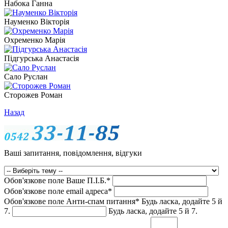
Набока Ганна
Науменко Вікторія
Охременко Марія
Підгурська Анастасія
Сало Руслан
Сторожев Роман
Назад
Ваші запитання, повідомлення, відгуки
Обов'язкове поле
Ваше П.I.Б.
*
Обов'язкове поле
email адреса
*
Обов'язкове поле
Анти-спам питання
*
Будь ласка, додайте 5 й
7.
Будь ласка, додайте 5 й 7.