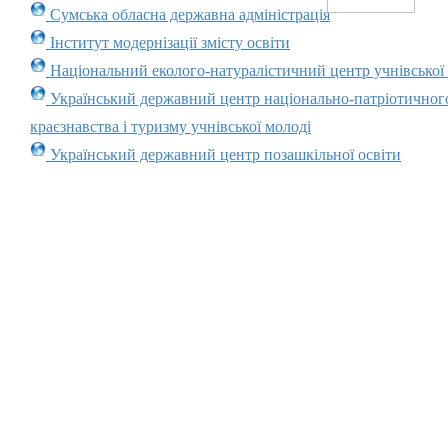
Сумська обласна державна адміністрація
Інститут модернізації змісту освіти
Національний еколого-натуралістичний центр учнівської
Український державний центр національно-патріотичног
краєзнавства і туризму учнівської молоді
Український державний центр позашкільної освіти