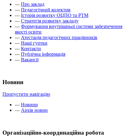
—
Про заклад
—
Педагогічний колектив
—
Історія розвитку ОЦПО та РТМ
—
Стратегія розвитку закладу
—
Формування внутрішньої системи забезпечення
якості освіти
—
Атестація педагогічних працівників
—
Наші гуртки
—
Контакти
—
Публічна інформація
—
Вакансії
Новини
Пропустити навігацію
—
Новини
—
Архів новин
Організаційно-координаційна робота