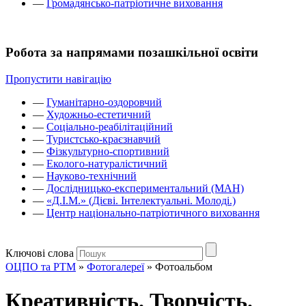
—
Громадянсько-патріотичне виховання
Робота за напрямами позашкільної освіти
Пропустити навігацію
—
Гуманітарно-оздоровчий
—
Художньо-естетичний
—
Соціально-реабілітаційний
—
Туристсько-краєзнавчий
—
Фізкультурно-спортивний
—
Еколого-натуралістичний
—
Науково-технічний
—
Дослідницько-експериментальний (МАН)
—
«Д.І.М.» (Дієві. Інтелектуальні. Молоді.)
—
Центр національно-патріотичного виховання
Ключові слова
ОЦПО та РТМ
»
Фотогалереї
»
Фотоальбом
Креативність. Творчість.