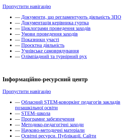
Пропустити навігацію
—
Документи, що регламентують діяльність ЗПО
—
Документація керівника гуртка
—
Циклограми проведення заходів
—
Умови проведення заходів
—
Показники участі
—
Проєктна діяльність
—
Учнівське самоврядування
—
Олімпіадний та турнірний рух
Інформаційно-ресурсний центр
Пропустити навігацію
—
Обласний STEM-коворкінг педагогів закладів
позашкільної освіти
—
STEM–школа
—
Програмне забезпечення
—
Методико-педагогічні заходи
—
Науково-методичні матеріали
—
Освітні ресурси. Публікації. Сайти