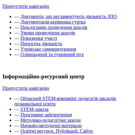
Пропустити навігацію
—
Документи, що регламентують діяльність ЗПО
—
Документація керівника гуртка
—
Циклограми проведення заходів
—
Умови проведення заходів
—
Показники участі
—
Проєктна діяльність
—
Учнівське самоврядування
—
Олімпіадний та турнірний рух
Інформаційно-ресурсний центр
Пропустити навігацію
—
Обласний STEM-коворкінг педагогів закладів
позашкільної освіти
—
STEM–школа
—
Програмне забезпечення
—
Методико-педагогічні заходи
—
Науково-методичні матеріали
—
Освітні ресурси. Публікації. Сайти