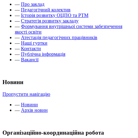
—
Про заклад
—
Педагогічний колектив
—
Історія розвитку ОЦПО та РТМ
—
Стратегія розвитку закладу
—
Формування внутрішньої системи забезпечення
якості освіти
—
Атестація педагогічних працівників
—
Наші гуртки
—
Контакти
—
Публічна інформація
—
Вакансії
Новини
Пропустити навігацію
—
Новини
—
Архів новин
Організаційно-координаційна робота