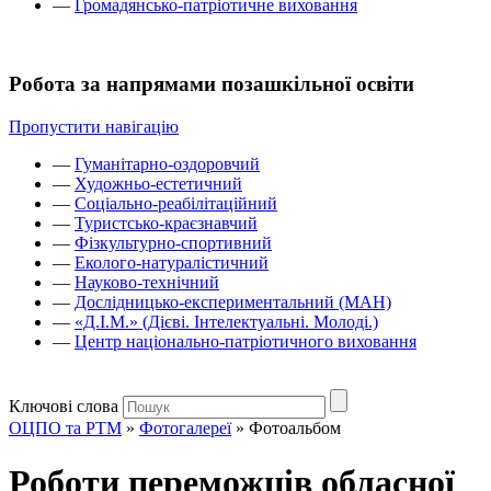
—
Громадянсько-патріотичне виховання
Робота за напрямами позашкільної освіти
Пропустити навігацію
—
Гуманітарно-оздоровчий
—
Художньо-естетичний
—
Соціально-реабілітаційний
—
Туристсько-краєзнавчий
—
Фізкультурно-спортивний
—
Еколого-натуралістичний
—
Науково-технічний
—
Дослідницько-експериментальний (МАН)
—
«Д.І.М.» (Дієві. Інтелектуальні. Молоді.)
—
Центр національно-патріотичного виховання
Ключові слова
ОЦПО та РТМ
»
Фотогалереї
»
Фотоальбом
Роботи переможців обласної