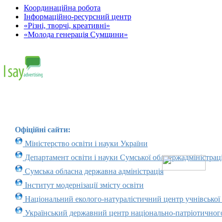
Координаційна робота
Інформаційно-ресурсний центр
«Різні, творчі, креативні»
«Молода генерація Сумщини»
Офіційні сайти:
Міністерство освіти і науки України
Департамент освіти і науки Сумської облдержадміністраці
Сумська обласна державна адміністрація
Інститут модернізації змісту освіти
Національний еколого-натуралістичний центр учнівської
Український державний центр національно-патріотичног