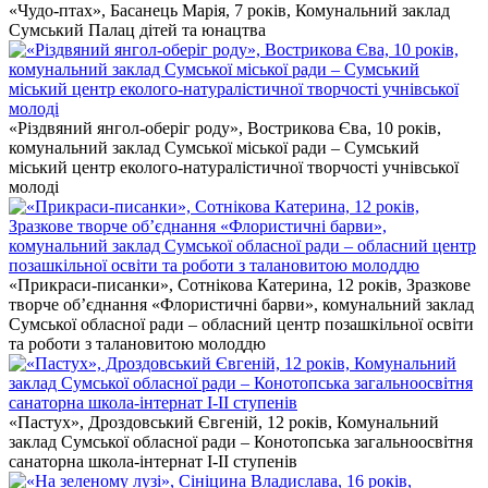
«Чудо-птах», Басанець Марія, 7 років, Комунальний заклад
Сумський Палац дітей та юнацтва
«Різдвяний янгол-оберіг роду», Вострикова Єва, 10 років,
комунальний заклад Сумської міської ради – Сумський
міський центр еколого-натуралістичної творчості учнівської
молоді
«Прикраси-писанки», Сотнікова Катерина, 12 років, Зразкове
творче об’єднання «Флористичні барви», комунальний заклад
Сумської обласної ради – обласний центр позашкільної освіти
та роботи з талановитою молоддю
«Пастух», Дроздовський Євгеній, 12 років, Комунальний
заклад Сумської обласної ради – Конотопська загальноосвітня
санаторна школа-інтернат І-ІІ ступенів