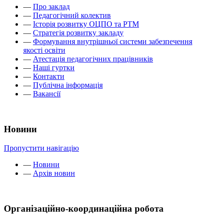
—
Про заклад
—
Педагогічний колектив
—
Історія розвитку ОЦПО та РТМ
—
Стратегія розвитку закладу
—
Формування внутрішньої системи забезпечення
якості освіти
—
Атестація педагогічних працівників
—
Наші гуртки
—
Контакти
—
Публічна інформація
—
Вакансії
Новини
Пропустити навігацію
—
Новини
—
Архів новин
Організаційно-координаційна робота