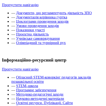
Пропустити навігацію
—
Документи, що регламентують діяльність ЗПО
—
Документація керівника гуртка
—
Циклограми проведення заходів
—
Умови проведення заходів
—
Показники участі
—
Проєктна діяльність
—
Учнівське самоврядування
—
Олімпіадний та турнірний рух
Інформаційно-ресурсний центр
Пропустити навігацію
—
Обласний STEM-коворкінг педагогів закладів
позашкільної освіти
—
STEM–школа
—
Програмне забезпечення
—
Методико-педагогічні заходи
—
Науково-методичні матеріали
—
Освітні ресурси. Публікації. Сайти