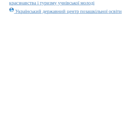
краєзнавства і туризму учнівської молоді
Український державний центр позашкільної освіти