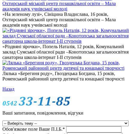
«На зеленому лузі», Сініцина Владислава, 16 років,
Охтирський міський центр позашкільної освіти – Мала
академія наук учнівської молоді
«Різдвяні зірочки», Попель Наталія, 12 років, Комунальний
заклад Сумської обласної ради –Конотопська загальноосвітня
санаторна школа-інтернат І-ІІ ступенів
Лялька «Берегиня роду», Гвоздецька Богдана, 15 років,
Роменський районний центр дитячої та юнацької творчості
Назад
Ваші запитання, повідомлення, відгуки
Обов'язкове поле
Ваше П.I.Б.
*