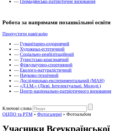
—
Громадянсько-патріотичне виховання
Робота за напрямами позашкільної освіти
Пропустити навігацію
—
Гуманітарно-оздоровчий
—
Художньо-естетичний
—
Соціально-реабілітаційний
—
Туристсько-краєзнавчий
—
Фізкультурно-спортивний
—
Еколого-натуралістичний
—
Науково-технічний
—
Дослідницько-експериментальний (МАН)
—
«Д.І.М.» (Дієві. Інтелектуальні. Молоді.)
—
Центр національно-патріотичного виховання
Ключові слова
ОЦПО та РТМ
»
Фотогалереї
»
Фотоальбом
Учасники Всеукраїнської