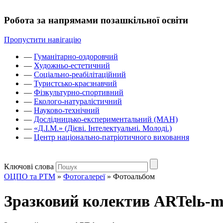
Робота за напрямами позашкільної освіти
Пропустити навігацію
—
Гуманітарно-оздоровчий
—
Художньо-естетичний
—
Соціально-реабілітаційний
—
Туристсько-краєзнавчий
—
Фізкультурно-спортивний
—
Еколого-натуралістичний
—
Науково-технічний
—
Дослідницько-експериментальний (МАН)
—
«Д.І.М.» (Дієві. Інтелектуальні. Молоді.)
—
Центр національно-патріотичного виховання
Ключові слова
ОЦПО та РТМ
»
Фотогалереї
»
Фотоальбом
Зразковий колектив ARTelь-