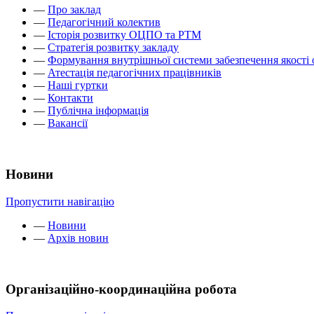
—
Про заклад
—
Педагогічний колектив
—
Історія розвитку ОЦПО та РТМ
—
Стратегія розвитку закладу
—
Формування внутрішньої системи забезпечення якості 
—
Атестація педагогічних працівників
—
Наші гуртки
—
Контакти
—
Публічна інформація
—
Вакансії
Новини
Пропустити навігацію
—
Новини
—
Архів новин
Організаційно-координаційна робота