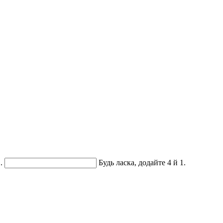
.
Будь ласка, додайте 4 й 1.