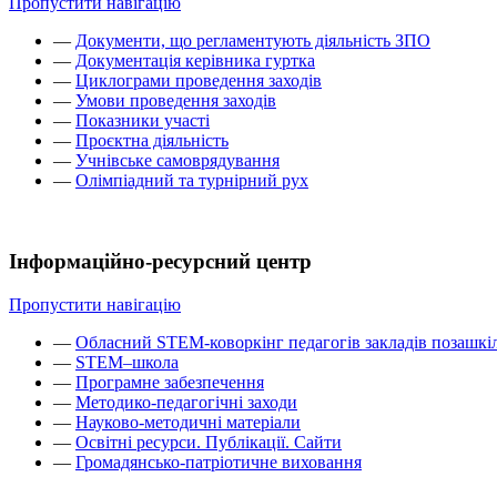
Пропустити навігацію
—
Документи, що регламентують діяльність ЗПО
—
Документація керівника гуртка
—
Циклограми проведення заходів
—
Умови проведення заходів
—
Показники участі
—
Проєктна діяльність
—
Учнівське самоврядування
—
Олімпіадний та турнірний рух
Інформаційно-ресурсний центр
Пропустити навігацію
—
Обласний STEM-коворкінг педагогів закладів позашкіл
—
STEM–школа
—
Програмне забезпечення
—
Методико-педагогічні заходи
—
Науково-методичні матеріали
—
Освітні ресурси. Публікації. Сайти
—
Громадянсько-патріотичне виховання