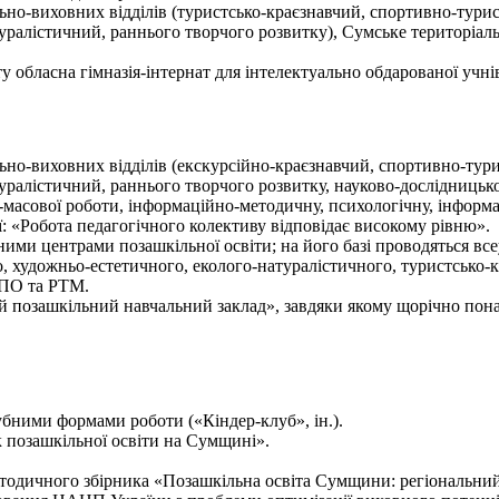
-виховних відділів (туристсько-краєзнавчий, спортивно-турис
ралістичний, раннього творчого розвитку), Сумське територіаль
обласна гімназія-інтернат для інтелектуально обдарованої учнів
-виховних відділів (екскурсійно-краєзнавчий, спортивно-тури
ралістичний, раннього творчого розвитку, науково-дослідницько
о-масової роботи, інформаційно-методичну, психологічну, інформ
ї: «Робота педагогічного колективу відповідає високому рівню».
ими центрами позашкільної освіти; на його базі проводяться все
, художньо-естетичного, еколого-натуралістичного, туристсько-к
ЦПО та РТМ.
й позашкільний навчальний заклад», завдяки якому щорічно пона
ними формами роботи («Кіндер-клуб», ін.).
к позашкільної освіти на Сумщині».
одичного збірника «Позашкільна освіта Сумщини: регіональний а