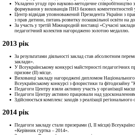
Укладено угоду про науково-методичне співробітництво 
формування у вихованців ПНЗ базових компетентностей у 
Центр відвідав уповноважений Президента України з пра
з прав дитини, питань розвитку позашкільної освіти на до
За участь у третій Міжнародній виставці «Сучасні заклади
педагогічний колектив нагороджено золотою медаллю.
2013 рік
За результатами діяльності заклад став абсолютним перем
заклади».
У Всеукраїнському конкурсі майстерності педагогічних п
призове (ІІ) місце.
Вихованці закладу нагороджені дипломом Національного е
Всеукраїнському конкурсі з флористики та фітодизайну "
Педагоги Центру взяли активну участь у організації мас
Педагоги Центру активно працювали над удосконаленням 
Здійснюється комплекс заходів з реалізації регіонального
2014 рік
Педагоги закладу стали призерами (І, ІІ місця) Всеукраї
«Керівник гуртка – 2014».