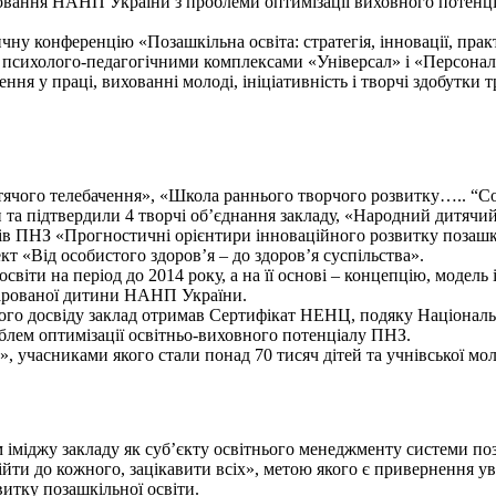
овання НАНП України з проблеми оптимізації виховного потенці
ну конференцію «Позашкільна освіта: стратегія, інновації, прак
психолого-педагогічними комплексами «Універсал» і «Персонал» 
нення у праці, вихованні молоді, ініціативність і творчі здобу
ячого телебачення», «Школа раннього творчого розвитку….. “С
та підтвердили 4 творчі об’єднання закладу, «Народний дитячий
в ПНЗ «Прогностичні орієнтири інноваційного розвитку позашкі
т «Від особистого здоров’я – до здоров’я суспільства».
віти на період до 2014 року, а на її основі – концепцію, модель 
бдарованої дитини НАНП України.
ого досвіду заклад отримав Сертифікат НЕНЦ, подяку Національн
блем оптимізації освітньо-виховного потенціалу ПНЗ.
 учасниками якого стали понад 70 тисяч дітей та учнівської мол
міджу закладу як суб’єкту освітнього менеджменту системи поза
ійти до кожного, зацікавити всіх», метою якого є привернення ув
витку позашкільної освіти.