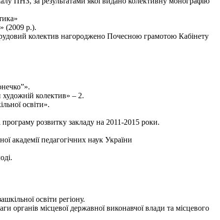
алу ПНЗ, за результатами якої видано колективну монографію
тика»
(2009 р.).
тки трудовий колектив нагороджено Почесною грамотою Кабінету
онечко”».
 художній колектив» – 2.
льної освіти».
і програму розвитку закладу на 2011-2015 роки.
ої академії педагогічних наук України
оді.
шкільної освіти регіону.
аги органів місцевої державної виконавчої влади та місцевого