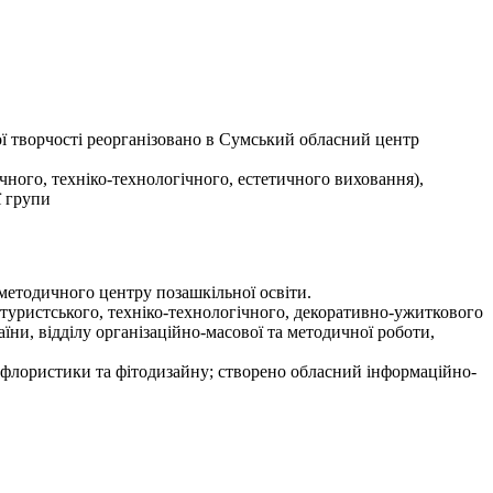
ної творчості реорганізовано в Сумський обласний центр
чного, техніко-технологічного, естетичного виховання),
ї групи
методичного центру позашкільної освіти.
туристського, техніко-технологічного, декоративно-ужиткового
ни, відділу організаційно-масової та методичної роботи,
а флористики та фітодизайну; створено обласний інформаційно-