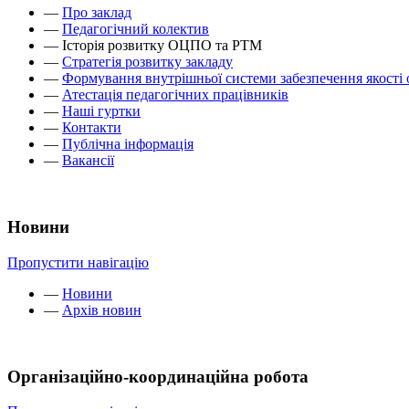
—
Про заклад
—
Педагогічний колектив
—
Історія розвитку ОЦПО та РТМ
—
Стратегія розвитку закладу
—
Формування внутрішньої системи забезпечення якості 
—
Атестація педагогічних працівників
—
Наші гуртки
—
Контакти
—
Публічна інформація
—
Вакансії
Новини
Пропустити навігацію
—
Новини
—
Архів новин
Організаційно-координаційна робота