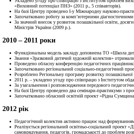
Укладено угоду про співпрацю з Інститутом проблем вих
«Виховний потенціал ПНЗ» (2011 р., 5 співавторів).
На базі Центру проведено І-у Міжнародну науково-практич
Започатковано роботу за комп’ютерними діагностичними 
За значний внесок у розвиток позашкільної освіти, досяг
Міністрів України (2009 р.).
2010 – 2011 роки
Функціональна модель закладу доповнена ТО «Школа дит
Звання «Зразковий дитячий художній колектив» отримали 
Проведено обласну конференцію педагогічних працівникі
Започатковано регіональний соціально-педагогічний проек
Розроблено Регіональну програму розвитку позашкільної ос
2011 р. – укладено угоду про співпрацю з Інститутом о
За узагальнення і розповсюдження передового педагогічн
На базі Центру проведено два семінари-практикуми з про
Започатковано обласний освітній проект «Рідна Сумщина»,
2012 рік
Педагогічний колектив активно працює над формуванням і
Реалізується регіональний освітньо-соціальний проект «Д
самоврядування, педагогів, громадськості до проблем роз