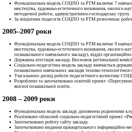
Функціональна модель СОЦПО та РТМ включає 7 навчально
мистецтва, художньо-естетичного виховання, еколого-нату
методичної роботи, адміністративно-господарську групу.
За ініціативи педагогів СОЦПО та РТМ розпочинає роботу 
2005–2007 роки
Функціональна модель СОЦПО та РТМ включає 9 навчально
мистецтва, художньо-естетичного виховання, еколого-нату
позашкільного навчального закладу), відділ організаційн
Державна атестація закладу. Висновок регіональної комісі
Соціально-педагогічна модель закладу вивчається державн
позашкільних навчальних закладів техніко-технологічного
Узагальнено досвід роботи педагогічного колективу СО
Розроблено та започатковано освітній проект «Пересувни
якісної позашкільної освіти.
2008 – 2009 роки
Функціональна модель закладу доповнена родинними клуб
Реалізовано обласний соціально-педагогічний проект «Рі
Започатковано роботу сайту закладу.
Започатковано видання щоквартального інформаційно-мет