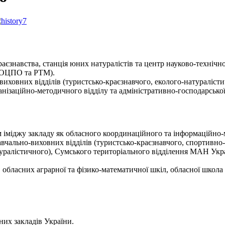
краєзнавства, станція юних натуралістів та центр науково-техніч
(СОЦПО та РТМ).
виховних відділів (туристсько-краєзнавчого, еколого-натуралісти
нізаційно-методичного відділу та адміністративно-господарсько
іміджу закладу як обласного координаційного та інформаційно-
ально-виховних відділів (туристсько-краєзнавчого, спортивно-
ралістичного), Сумського територіального відділення МАН Украї
 обласних аграрної та фізико-математичної шкіл, обласної школ
их закладів України.