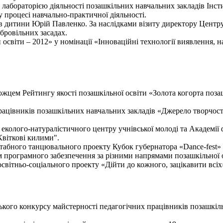
з лабораторією діяльності позашкільних навчальних закладів Ін
процесі навчально-практичної діяльності.
в дитини Юрій Павленко. За наслідками візиту директору Цент
бровільних засадах.
 освіти – 2012» у номінації «Інноваційні технології виявлення, 
ожцем Рейтингу якості позашкільної освіти «Золота когорта поза
рацівників позашкільних навчальних закладів «Джерело творчості
колого-натуралістичного центру учнівської молоді та Академії 
Квіткові килими".
штабного танцювального проекту Кубок губернатора «Dance-fest»
програмного забезпечення за різними напрямами позашкільної о
 освітньо-соціального проекту «Дійти до кожного, зацікавити всіх
нського конкурсу майстерності педагогічних працівників позашкіл