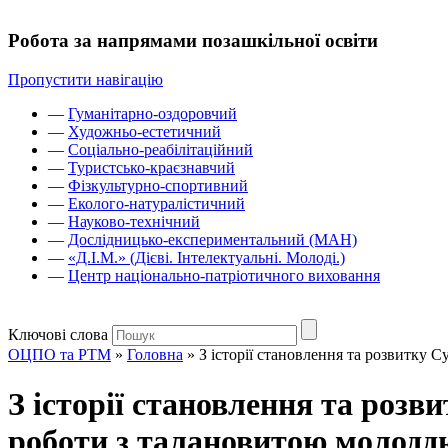
Робота за напрямами позашкільної освіти
Пропустити навігацію
—
Гуманітарно-оздоровчий
—
Художньо-естетичний
—
Соціально-реабілітаційний
—
Туристсько-краєзнавчий
—
Фізкультурно-спортивний
—
Еколого-натуралістичний
—
Науково-технічний
—
Дослідницько-експериментальний (МАН)
—
«Д.І.М.» (Дієві. Інтелектуальні. Молоді.)
—
Центр національно-патріотичного виховання
Ключові слова
ОЦПО та РТМ
»
Головна
»
З історії становлення та розвитку 
З історії становлення та розв
роботи з талановитою молодд