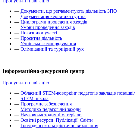
Пропустити навігацію
—
Документи, що регламентують діяльність ЗПО
—
Документація керівника гуртка
—
Циклограми проведення заходів
—
Умови проведення заходів
—
Показники участі
—
Проєктна діяльність
—
Учнівське самоврядування
—
Олімпіадний та турнірний рух
Інформаційно-ресурсний центр
Пропустити навігацію
—
Обласний STEM-коворкінг педагогів закладів позашкіл
—
STEM–школа
—
Програмне забезпечення
—
Методико-педагогічні заходи
—
Науково-методичні матеріали
—
Освітні ресурси. Публікації. Сайти
—
Громадянсько-патріотичне виховання