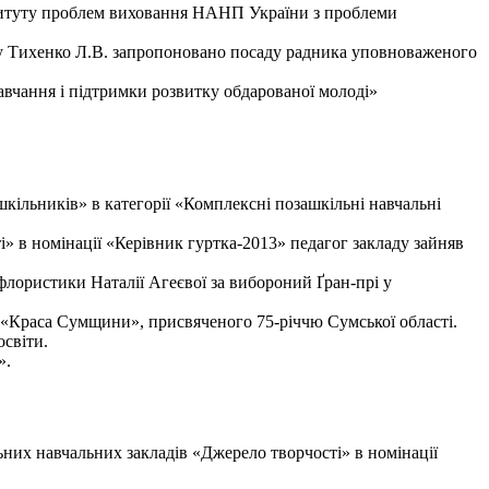
ституту проблем виховання НАНП України з проблеми
ру Тихенко Л.В. запропоновано посаду радника уповноваженого
навчання і підтримки розвитку обдарованої молоді»
шкільників» в категорії «Комплексні позашкільні навчальні
» в номінації «Керівник гуртка-2013» педагог закладу зайняв
флористики Наталії Агеєвої за вибороний Ґран-прі у
 «Краса Сумщини», присвяченого 75-річчю Сумської області.
світи.
».
ьних навчальних закладів «Джерело творчості» в номінації