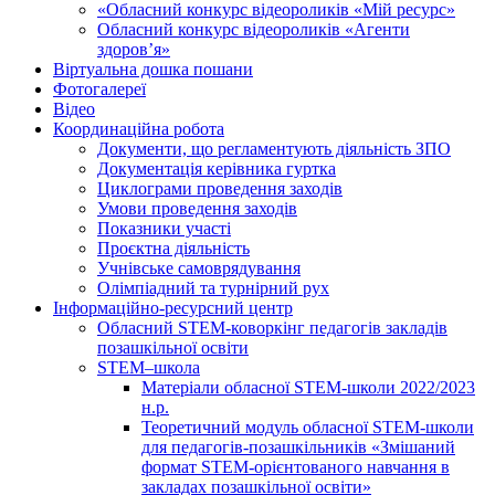
«Обласний конкурс відеороликів «Мій ресурс»
Обласний конкурс відеороликів «Агенти
здоров’я»
Віртуальна дошка пошани
Фотогалереї
Відео
Координаційна робота
Документи, що регламентують діяльність ЗПО
Документація керівника гуртка
Циклограми проведення заходів
Умови проведення заходів
Показники участі
Проєктна діяльність
Учнівське самоврядування
Олімпіадний та турнірний рух
Інформаційно-ресурсний центр
Обласний STEM-коворкінг педагогів закладів
позашкільної освіти
STEM–школа
Матеріали обласної STEM-школи 2022/2023
н.р.
Теоретичний модуль обласної STEM-школи
для педагогів-позашкільників «Змішаний
формат STEM-орієнтованого навчання в
закладах позашкільної освіти»