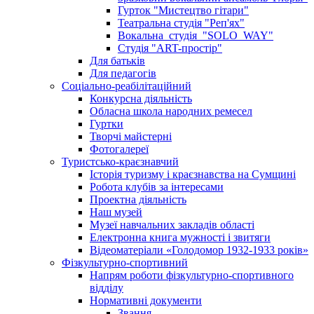
Гурток "Мистецтво гітари"
Театральна студія "Реп'ях"
Вокальна_студія_"SOLO_WAY"
Студія "ART-простір"
Для батьків
Для педагогів
Соціально-реабілітаційний
Конкурсна діяльність
Обласна школа народних ремесел
Гуртки
Творчі майстерні
Фотогалереї
Туристсько-краєзнавчий
Історія туризму і краєзнавства на Сумщині
Робота клубів за інтересами
Проектна діяльність
Наш музей
Музеї навчальних закладів області
Електронна книга мужності і звитяги
Відеоматеріали «Голодомор 1932-1933 років»
Фізкультурно-спортивний
Напрям роботи фізкультурно-спортивного
відділу
Нормативні документи
Звання