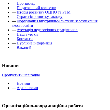
—
Про заклад
—
Педагогічний колектив
—
Історія розвитку ОЦПО та РТМ
—
Стратегія розвитку закладу
—
Формування внутрішньої системи забезпечення
якості освіти
—
Атестація педагогічних працівників
—
Наші гуртки
—
Контакти
—
Публічна інформація
—
Вакансії
Новини
Пропустити навігацію
—
Новини
—
Архів новин
Організаційно-координаційна робота