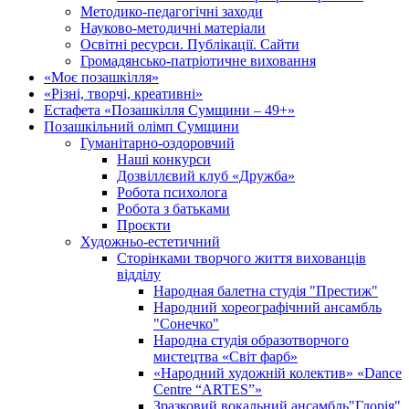
Методико-педагогічні заходи
Науково-методичні матеріали
Освітні ресурси. Публікації. Сайти
Громадянсько-патріотичне виховання
«Моє позашкілля»
«Різні, творчі, креативні»
Естафета «Позашкілля Сумщини – 49+»
Позашкільний олімп Сумщини
Гуманітарно-оздоровчий
Наші конкурси
Дозвіллєвий клуб «Дружба»
Робота психолога
Робота з батьками
Проєкти
Художньо-естетичний
Сторінками творчого життя вихованців
відділу
Народная балетна студія "Престиж"
Народний хореографічний ансамбль
"Сонечко"
Народна студія образотворчого
мистецтва «Світ фарб»
«Народний художній колектив» «Dance
Centre “ARTES”»
Зразковий вокальний ансамбль"Глорія"