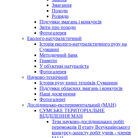
Змагання
Походи
Розряди
Підсумки змагань і конкурсів
Звіти про походи
Фотогалерея
Еколого-натуралістичний
Історія еколого-натуралістичного руху на
Сумщині
Методичний банк
Грамоти
У об'єктиві натураліста
Фотогалерея
Науково-технічний
Історія руху юних техніків Сумщини
Підсумки обласних змагань і конкурсів
Наші досягнення
Фотогалереї
Дослідницько-експериментальний (МАН)
СУМСЬКЕ ТЕРИТОРІАЛЬНЕ
ВІДДІЛЕННЯ МАН
Тези науково-дослідницьких робіт
переможців II етапу Всеукраїнського
конкурсу-захисту робіт учнів - членів