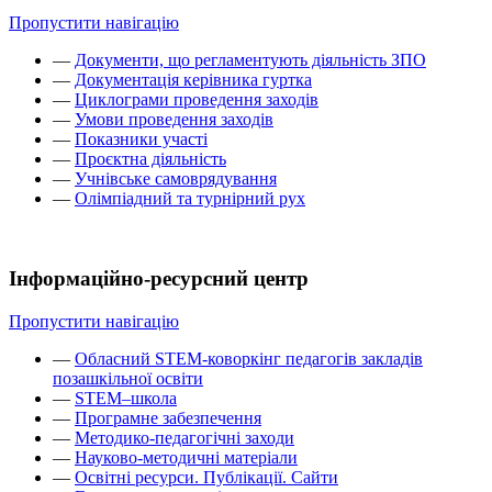
Пропустити навігацію
—
Документи, що регламентують діяльність ЗПО
—
Документація керівника гуртка
—
Циклограми проведення заходів
—
Умови проведення заходів
—
Показники участі
—
Проєктна діяльність
—
Учнівське самоврядування
—
Олімпіадний та турнірний рух
Інформаційно-ресурсний центр
Пропустити навігацію
—
Обласний STEM-коворкінг педагогів закладів
позашкільної освіти
—
STEM–школа
—
Програмне забезпечення
—
Методико-педагогічні заходи
—
Науково-методичні матеріали
—
Освітні ресурси. Публікації. Сайти