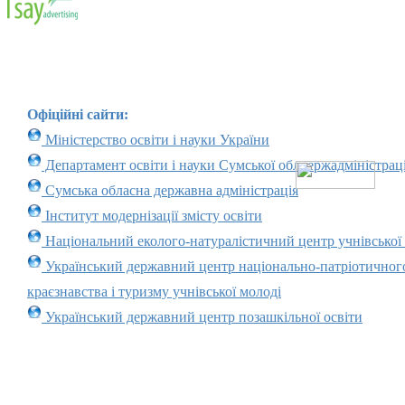
Офіційні сайти:
Міністерство освіти і науки України
Департамент освіти і науки Сумської облдержадміністраці
Сумська обласна державна адміністрація
Інститут модернізації змісту освіти
Національний еколого-натуралістичний центр учнівської
Український державний центр національно-патріотичног
краєзнавства і туризму учнівської молоді
Український державний центр позашкільної освіти