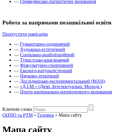
—
Громадянсько-патріотичне виховання
Робота за напрямами позашкільної освіти
Пропустити навігацію
—
Гуманітарно-оздоровчий
—
Художньо-естетичний
—
Соціально-реабілітаційний
—
Туристсько-краєзнавчий
—
Фізкультурно-спортивний
—
Еколого-натуралістичний
—
Науково-технічний
—
Дослідницько-експериментальний (МАН)
—
«Д.І.М.» (Дієві. Інтелектуальні. Молоді.)
—
Центр національно-патріотичного виховання
Ключові слова
ОЦПО та РТМ
»
Головна
»
Мапа сайту
Мапа сайту