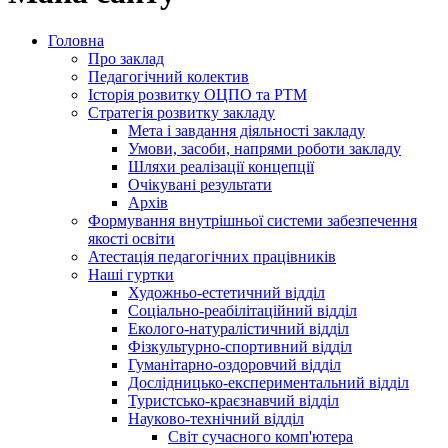
Головна
Про заклад
Педагогічний колектив
Історія розвитку ОЦПО та РТМ
Стратегія розвитку закладу
Мета і завдання діяльності закладу
Умови, засоби, напрями роботи закладу
Шляхи реалізації концепції
Очікувані результати
Архів
Формування внутрішньої системи забезпечення
якості освіти
Атестація педагогічних працівників
Наші гуртки
Художньо-естетичний відділ
Соціально-реабілітаційний відділ
Еколого-натуралістичний відділ
Фізкультурно-спортивний відділ
Гуманітарно-оздоровчий відділ
Дослідницько-експериментальний відділ
Туристсько-краєзнавчий відділ
Науково-технічний відділ
Світ сучасного комп'ютера