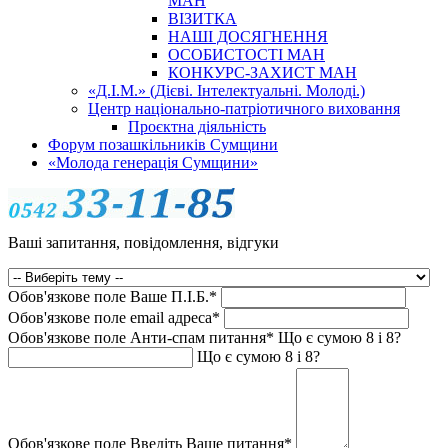
МАН
ВІЗИТКА
НАШІ ДОСЯГНЕННЯ
ОСОБИСТОСТІ МАН
КОНКУРС-ЗАХИСТ МАН
«Д.І.М.» (Дієві. Інтелектуальні. Молоді.)
Центр національно-патріотичного виховання
Проєктна діяльність
Форум позашкільників Сумщини
«Молода генерація Сумщини»
Ваші запитання, повідомлення, відгуки
Обов'язкове поле
Ваше П.I.Б.
*
Обов'язкове поле
email адреса
*
Обов'язкове поле
Анти-спам питання
*
Що є сумою 8 і 8?
Що є сумою 8 і 8?
Обов'язкове поле
Введіть Ваше питання
*