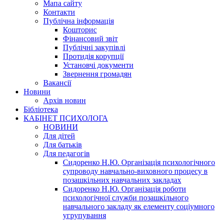
Мапа сайту
Контакти
Публічна інформація
Кошторис
Фінансовий звіт
Публічні закупівлі
Протидія корупції
Установчі документи
Звернення громадян
Вакансії
Новини
Архів новин
Бібліотека
КАБІНЕТ ПСИХОЛОГА
НОВИНИ
Для дітей
Для батьків
Для педагогів
Сидоренко Н.Ю. Організація психологічного
супроводу навчально-виховного процесу в
позашкільних навчальних закладах
Сидоренко Н.Ю. Організація роботи
психологічної служби позашкільного
навчального закладу як елементу соціумного
угрупування