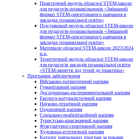
Практичний модуль обласної STEM-школи
для педагогів-позашкільників «Змішаний
формат STEM-орієнтованого навчання в
закладах позашкільної освіти»
Підсумковий модуль обласної STEM-школи
для педагогів-позашкільників «Змішаний
формат STEM-орієнтованого навчання в
закладах позашкільної освіти»
Матеріали обласної STEM-школи 2023/2024
н.р.
Теоретичний модуль обласної STEM-школи
для педагогів закладів позашкільної освіти
«STEM-заняття: від теорії до практики»
Програмне забезпечення
Військово-патріотичний напрям
Гуманітарний напрям
Дослідницько-експериментальний напрям
Еколого-натуралістичний напрям
Науково-технічний напрям
Оздоровчий напрям
Соціально-реабілітаційний напрям
Туристсько-краєзнавчий напрям
Фізкультурно-спортивний напрям
Художньо-естетичний напрям
Каталог навчальних програм за роками