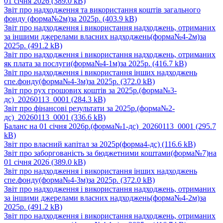
01 січня 2026
(389.0 kB)
Звіт про надходження та використання коштів загального
фонду (форма№2м)за 2025р.
(403.9 kB)
Звіт про надходження і використання надходжень, отриманих
за іншими джерелами власних надходжень(форма№4-2м)за
2025р.
(491.2 kB)
Звіт про надходження і використання надходжень, отриманих
як плата за послуги(форма№4-1м)за 2025р.
(416.7 kB)
Звіт про надходження і використання інших надходжень
спе.фонду(форма№4-3м)за 2025р.
(372.0 kB)
Звіт про рух грошових коштів за 2025р.(форма№3-
дс)_20260113_0001
(284.3 kB)
Звіт про фінансові результати за 2025р.(форма№2-
дс)_20260113_0001
(336.6 kB)
Баланс на 01 січня 2026р.(форма№1-дс)_20260113_0001
(295.7
kB)
Звіт про власний капітал за 2025р(форма4-дс)
(116.6 kB)
Звіт про заборгованість за бюджетними коштами(форма№7)на
01 січня 2026
(389.0 kB)
Звіт про надходження і використання інших надходжень
спе.фонду(форма№4-3м)за 2025р.
(372.0 kB)
Звіт про надходження і використання надходжень, отриманих
за іншими джерелами власних надходжень(форма№4-2м)за
2025р.
(491.2 kB)
Звіт про надходження і використання надходжень, отриманих