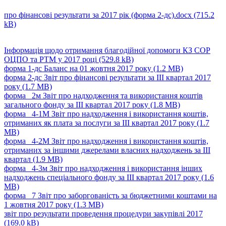
про фінансові результати за 2017 рік (форма 2-дс).docx
(715.2
kB)
Iнформацiя щодо отримання благодiйної допомоги КЗ СОР
ОЦПО та РТМ у 2017 роцi
(529.8 kB)
форма 1-дс Баланс на 01 жовтня 2017 року
(1.2 MB)
форма 2-дс Звiт про фiнансовi результати за III квартал 2017
року
(1.7 MB)
форма _2м Звiт про надходження та використання коштiв
загального фонду за III квартал 2017 року
(1.8 MB)
форма _4-1М Звiт про надходження i використання коштiв,
отриманих як плата за послуги за III квартал 2017 року
(1.7
MB)
форма _4-2М Звiт про надходження i використання коштiв,
отриманих за iншими джерелами власних надходжень за III
квартал
(1.9 MB)
форма _4-3м Звiт про надходження i використання iнших
надходжень спецiального фонду за III квартал 2017 року
(1.6
MB)
форма _7 Звiт про заборгованiсть за бюджетними коштами на
1 жовтня 2017 року
(1.3 MB)
звіт про результати проведення процедури закупівлі 2017
(169.0 kB)