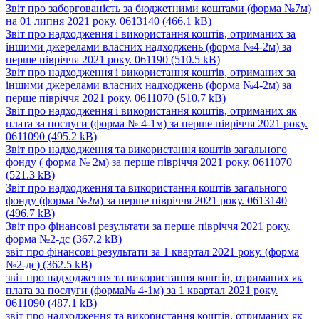
Звіт про заборгованість за бюджетними коштами (форма №7м)
на 01 липня 2021 року. 0613140
(466.1 kB)
Звіт про надходження і використання коштів, отриманих за
іншими джерелами власних надходжень (форма №4-2м) за
перше півріччя 2021 року. 061190
(510.5 kB)
Звіт про надходження і використання коштів, отриманих за
іншими джерелами власних надходжень (форма №4-2м) за
перше півріччя 2021 року. 0611070
(510.7 kB)
Звіт про надходження і використання коштів, отриманих як
плата за послуги (форма № 4-1м) за перше півріччя 2021 року.
0611090
(495.2 kB)
Звіт про надходження та використання коштів загального
фонду ( форма № 2м) за перше півріччя 2021 року. 0611070
(521.3 kB)
Звіт про надходження та використання коштів загального
фонду (форма №2м) за перше півріччя 2021 року. 0613140
(496.7 kB)
Звіт про фінансові результати за перше півріччя 2021 року.
форма №2-дс
(367.2 kB)
звіт про фінансові результати за 1 квартал 2021 року. (форма
№2-дс)
(362.5 kB)
звіт про надходження та використання коштів, отриманих як
плата за послуги (форма№ 4-1м) за 1 квартал 2021 року.
0611090
(487.1 kB)
звіт про надходження та використання коштів, отриманих як