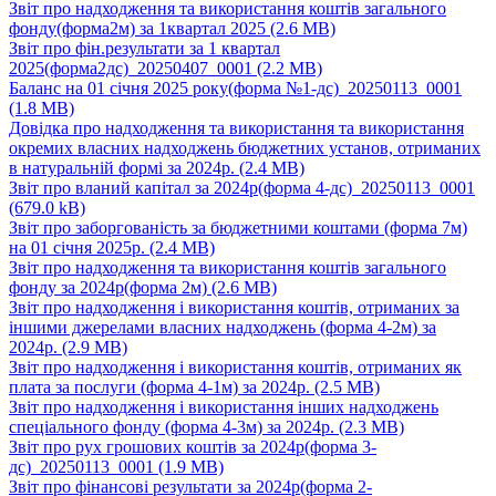
Звіт про надходження та використання коштів загального
фонду(форма2м) за 1квартал 2025
(2.6 MB)
Звіт про фін.результати за 1 квартал
2025(форма2дс)_20250407_0001
(2.2 MB)
Баланс на 01 січня 2025 року(форма №1-дс)_20250113_0001
(1.8 MB)
Довідка про надходження та використання та використання
окремих власних надходжень бюджетних установ, отриманих
в натуральній формі за 2024р.
(2.4 MB)
Звіт про вланий капітал за 2024р(форма 4-дс)_20250113_0001
(679.0 kB)
Звіт про заборгованість за бюджетними коштами (форма 7м)
на 01 січня 2025р.
(2.4 MB)
Звіт про надходження та використання коштів загального
фонду за 2024р(форма 2м)
(2.6 MB)
Звіт про надходження і використання коштів, отриманих за
іншими джерелами власних надходжень (форма 4-2м) за
2024р.
(2.9 MB)
Звіт про надходження і використання коштів, отриманих як
плата за послуги (форма 4-1м) за 2024р.
(2.5 MB)
Звіт про надходження і використання інших надходжень
спеціального фонду (форма 4-3м) за 2024р.
(2.3 MB)
Звіт про рух грошових коштів за 2024р(форма 3-
дс)_20250113_0001
(1.9 MB)
Звіт про фінансові результати за 2024р(форма 2-