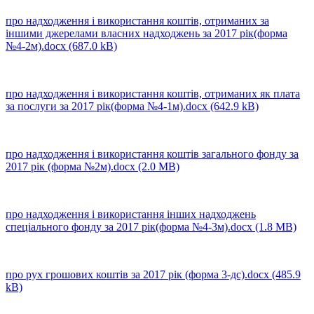
про надходження і використання коштів, отриманих за
іншими джерелами власних надходжень за 2017 рік(форма
№4-2м).docx
(687.0 kB)
про надходження і використання коштів, отриманих як плата
за послуги за 2017 рік(форма №4-1м).docx
(642.9 kB)
про надходження і використання коштів загального фонду за
2017 рік (форма №2м).docx
(2.0 MB)
про надходження і використання інших надходжень
спеціального фонду за 2017 рік(форма №4-3м).docx
(1.8 MB)
про рух грошових коштів за 2017 рік (форма 3-дс).docx
(485.9
kB)