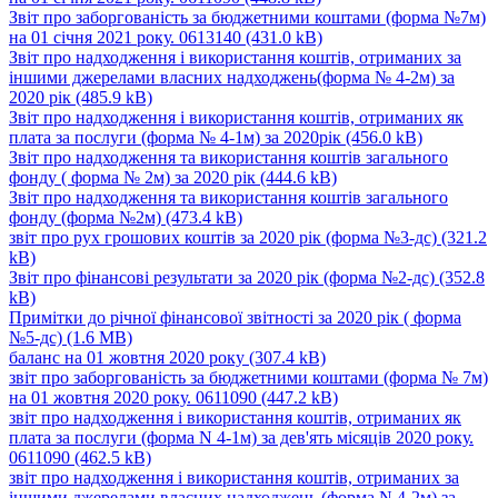
Звіт про заборгованість за бюджетними коштами (форма №7м)
на 01 січня 2021 року. 0613140
(431.0 kB)
Звіт про надходження і використання коштів, отриманих за
іншими джерелами власних надходжень(форма № 4-2м) за
2020 рік
(485.9 kB)
Звіт про надходження і використання коштів, отриманих як
плата за послуги (форма № 4-1м) за 2020рік
(456.0 kB)
Звіт про надходження та використання коштів загального
фонду ( форма № 2м) за 2020 рік
(444.6 kB)
Звіт про надходження та використання коштів загального
фонду (форма №2м)
(473.4 kB)
звіт про рух грошових коштів за 2020 рік (форма №3-дс)
(321.2
kB)
Звіт про фінансові результати за 2020 рік (форма №2-дс)
(352.8
kB)
Примітки до річної фінансової звітності за 2020 рік ( форма
№5-дс)
(1.6 MB)
баланс на 01 жовтня 2020 року
(307.4 kB)
звіт про заборгованість за бюджетними коштами (форма № 7м)
на 01 жовтня 2020 року. 0611090
(447.2 kB)
звіт про надходження і використання коштів, отриманих як
плата за послуги (форма N 4-1м) за дев'ять місяців 2020 року.
0611090
(462.5 kB)
звіт про надходження і використання коштів, отриманих за
іншими джерелами власних надходжень (форма N 4-2м) за