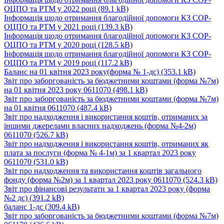
ОЦПО та РТМ у 2022 році
(89.1 kB)
Інформація щодо отримання благодійної допомоги КЗ СОР-
ОЦПО та РТМ у 2021 році
(139.3 kB)
Інформація щодо отримання благодійної допомоги КЗ СОР-
ОЦПО та РТМ у 2020 році
(128.5 kB)
Інформація щодо отримання благодійної допомоги КЗ СОР-
ОЦПО та РТМ у 2019 році
(117.2 kB)
Баланс на 01 квітня 2023 року(форма № 1-дс)
(353.1 kB)
Звіт про заборгованість за бюджетними коштами (форма №7м)
на 01 квітня 2023 року 0611070
(498.1 kB)
Звіт про заборгованість за бюджетними коштами (форма №7м)
на 01 квітня 0611070
(487.4 kB)
Звіт про надходження і використання коштів, отриманих за
іншими джерелами власних надходжень (форма №4-2м)
0611070
(526.7 kB)
Звіт про надходження і використання коштів, отриманих як
плата за послуги (форма № 4-1м) за 1 квартал 2023 року
0611070
(531.0 kB)
Звіт про надходження та використання коштів загального
фонду (форма №2м) за 1 квартал 2023 року 0611070
(524.3 kB)
Звіт про фінансові результати за 1 квартал 2023 року (форма
№2 дс)
(391.2 kB)
баланс 1-дс
(309.4 kB)
Звіт про заборгованість за бюджетними коштами (форма №7м)