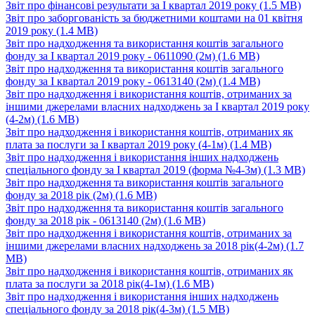
Звіт про фінансові результати за І квартал 2019 року
(1.5 MB)
Звіт про заборгованість за бюджетними коштами на 01 квітня
2019 року
(1.4 MB)
Звіт про надходження та використання коштів загального
фонду за І квартал 2019 року - 0611090 (2м)
(1.6 MB)
Звіт про надходження та використання коштів загального
фонду за І квартал 2019 року - 0613140 (2м)
(1.4 MB)
Звіт про надходження і використання коштів, отриманих за
іншими джерелами власних надходжень за І квартал 2019 року
(4-2м)
(1.6 MB)
Звіт про надходження і використання коштів, отриманих як
плата за послуги за І квартал 2019 року (4-1м)
(1.4 MB)
Звіт про надходження і використання інших надходжень
спеціального фонду за І квартал 2019 (форма №4-3м)
(1.3 MB)
Звіт про надходження та використання коштів загального
фонду за 2018 рік (2м)
(1.6 MB)
Звіт про надходження та використання коштів загального
фонду за 2018 рік - 0613140 (2м)
(1.6 MB)
Звіт про надходження і використання коштів, отриманих за
іншими джерелами власних надходжень за 2018 рік(4-2м)
(1.7
MB)
Звіт про надходження і використання коштів, отриманих як
плата за послуги за 2018 рік(4-1м)
(1.6 MB)
Звіт про надходження і використання інших надходжень
спеціального фонду за 2018 рік(4-3м)
(1.5 MB)