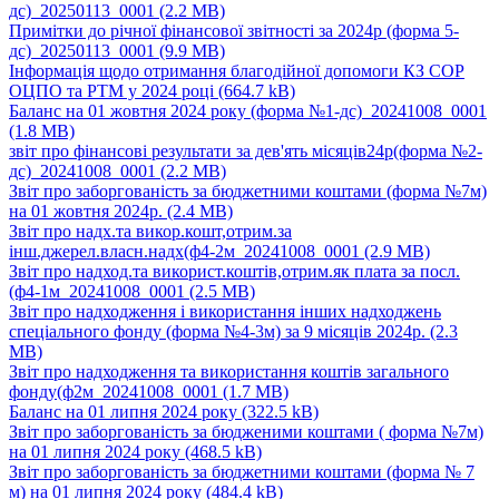
дс)_20250113_0001
(2.2 MB)
Примітки до річної фінансової звітності за 2024р (форма 5-
дс)_20250113_0001
(9.9 MB)
Інформація щодо отримання благодійної допомоги КЗ СОР
ОЦПО та РТМ у 2024 році
(664.7 kB)
Баланс на 01 жовтня 2024 року (форма №1-дс)_20241008_0001
(1.8 MB)
звіт про фінансові результати за дев'ять місяців24р(форма №2-
дс)_20241008_0001
(2.2 MB)
Звіт про заборгованість за бюджетними коштами (форма №7м)
на 01 жовтня 2024р.
(2.4 MB)
Звіт про надх.та викор.кошт,отрим.за
інш.джерел.власн.надх(ф4-2м_20241008_0001
(2.9 MB)
Звіт про надход.та використ.коштів,отрим.як плата за посл.
(ф4-1м_20241008_0001
(2.5 MB)
Звіт про надходження і використання інших надходжень
спеціального фонду (форма №4-3м) за 9 місяців 2024р.
(2.3
MB)
Звіт про надходження та використання коштів загального
фонду(ф2м_20241008_0001
(1.7 MB)
Баланс на 01 липня 2024 року
(322.5 kB)
Звіт про заборгованість за бюдженими коштами ( форма №7м)
на 01 липня 2024 року
(468.5 kB)
Звіт про заборгованість за бюджетними коштами (форма № 7
м) на 01 липня 2024 року
(484.4 kB)