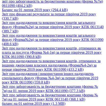
звіт про заборгованість за бюджетними коштами (форма №7м)
0611090
(404.2 kB)
Баланс на 01 липня 2019 року
(294.4 kB)
Звіт про фінансові результати за перше півріччя 2019 року
(330.7 kB)
Звіт про надходження та використання коштів загального
фонду (Форма№2м) за перше півріччя 2019 року КПК 0613140
(389.7 kB)
Звіт про надходження та використання коштів загального
фонду (Форма№2м) за перше півріччя 2019 року КПК 0611090
(408.6 kB)
Звіт про надходження та використання коштів, отриманих як
плата за послуги (Форма №4-1м) за перше півріччя 2019 року
КПК 0611090
(390.8 kB)
Звіт про надходження та використання коштів, отриманих за
іншими джерелами власних надходжень (Форма№4-2м) за
перше півріччя 2019 року КПК 0611090
(433.2 kB)
Звіт про надходження і використання інших надходжень
спеціального фонду (Форма №4-3м) за перше півріччя 2019
року КПК 0611090
(359.8 kB)
Звіт про заборгованість за бюджетними коштами (форма №
7м) на 01 липня 2019 року КПК 0611090
(377.3 kB)
Звіт про заборгованість за бюджетними коштами (форма №
7м) на 01 липня 2019 року КПК 0613140
(368.1 kB)
баланс на 01 квітня 2019 року
(1.3 MB)