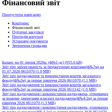
Фінансовий звіт
Пропустити навігацію
Кошторис
Фінансовий звіт
Публічні закупівлі
Протидія корупції
Установчі документи
Звернення громадян
Баланс на 01 липня 2026р. (ф№1-дс)
(955.6 kB)
Звіт про заборгованість за бюджетними коштами(ф№7м) на
01.07.2026 0611070
(1.0 MB)
Звіт про надходження та використання коштів загального
фонду(ф№2м) за перше півріччя 2026 0611070
(1.1 MB)
Звіт про надходження та використання коштів загального
фонду(ф№2м) за перше півріччя 2026 0611142
(1.0 MB)
Звіт про надходження і використання надходжень, отриманих
за іншими джерелами власних надходжень(ф№4-2м) за перше
півріччя 2026 0611070
(1.3 MB)
Звіт про надходження і використання надходжень, отриманих
як плата за послуги(ф№4-1м) за перше півріччя 2026 0611070