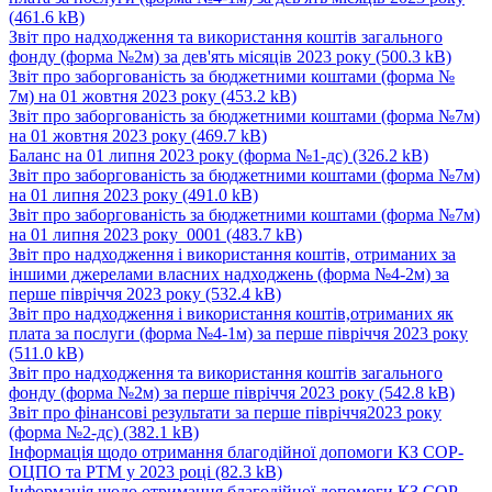
(461.6 kB)
Звіт про надходження та використання коштів загального
фонду (форма №2м) за дев'ять місяців 2023 року
(500.3 kB)
Звіт про заборгованість за бюджетними коштами (форма №
7м) на 01 жовтня 2023 року
(453.2 kB)
Звіт про заборгованість за бюджетними коштами (форма №7м)
на 01 жовтня 2023 року
(469.7 kB)
Баланс на 01 липня 2023 року (форма №1-дс)
(326.2 kB)
Звіт про заборгованість за бюджетними коштами (форма №7м)
на 01 липня 2023 року
(491.0 kB)
Звіт про заборгованість за бюджетними коштами (форма №7м)
на 01 липня 2023 року_0001
(483.7 kB)
Звіт про надходження і використання коштів, отриманих за
іншими джерелами власних надходжень (форма №4-2м) за
перше півріччя 2023 року
(532.4 kB)
Звіт про надходження і використання коштів,отриманих як
плата за послуги (форма №4-1м) за перше півріччя 2023 року
(511.0 kB)
Звіт про надходження та використання коштів загального
фонду (форма №2м) за перше півріччя 2023 року
(542.8 kB)
Звіт про фінансові результати за перше півріччя2023 року
(форма №2-дс)
(382.1 kB)
Інформація щодо отримання благодійної допомоги КЗ СОР-
ОЦПО та РТМ у 2023 році
(82.3 kB)
Інформація щодо отримання благодійної допомоги КЗ СОР-