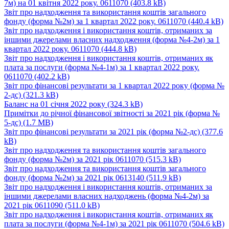
7м) на 01 квітня 2022 року. 0611070
(403.8 kB)
Звіт про надходження та використання коштів загального
фонду (форма №2м) за 1 квартал 2022 року. 0611070
(440.4 kB)
Звіт про надходження і використання коштів, отриманих за
іншими джерелами власних надходження (форма №4-2м) за 1
квартал 2022 року. 0611070
(444.8 kB)
Звіт про надходження і використання коштів, отриманих як
плата за послуги (форма №4-1м) за 1 квартал 2022 року.
0611070
(402.2 kB)
Звіт про фінансові результати за 1 квартал 2022 року (форма №
2-дс)
(321.3 kB)
Баланс на 01 січня 2022 року
(324.3 kB)
Примітки до річної фінансової звітності за 2021 рік (форма №
5-дс)
(1.7 MB)
Звіт про фінансові результати за 2021 рік (форма №2-дс)
(377.6
kB)
Звіт про надходження та використання коштів загального
фонду (форма №2м) за 2021 рік 0611070
(515.3 kB)
Звіт про надходження та використання коштів загального
фонду (форма №2м) за 2021 рік 0613140
(511.9 kB)
Звіт про надходження і використання коштів, отриманих за
іншими джерелами власних надходжень (форма №4-2м) за
2021 рік 0611090
(511.0 kB)
Звіт про надходження і використання коштів, отриманих як
плата за послуги (форма №4-1м) за 2021 рік 0611070
(504.6 kB)