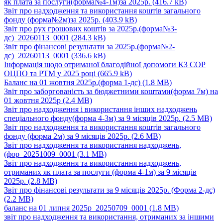
як плата за послуги(форма№4-1м)за 2025р.
(416.7 kB)
Звіт про надходження та використання коштів загального
фонду (форма№2м)за 2025р.
(403.9 kB)
Звіт про рух грошових коштів за 2025р.(форма№3-
дс)_20260113_0001
(284.3 kB)
Звіт про фінансові результати за 2025р.(форма№2-
дс)_20260113_0001
(336.6 kB)
Інформація щодо отриманої благодійної допомоги КЗ СОР
ОЦПО та РТМ у 2025 році
(665.9 kB)
Баланс на 01 жовтня 2025р.(форма 1-дс)
(1.8 MB)
Звіт про заборгованість за бюджетними коштами(форма 7м) на
01 жовтня 2025р
(2.4 MB)
Звіт про надходження і використання інших надходжень
спеціального фонду(форма 4-3м) за 9 місяців 2025р.
(2.5 MB)
Звіт про надходження та використання коштів загального
фонду (форма 2м) за 9 місяців 2025р.
(2.6 MB)
Звіт про надходження та використання надходжень,
(фор_20251009_0001
(3.1 MB)
Звіт про надходження та використання надходжень,
отриманих як плата за послуги (форма 4-1м) за 9 місяців
2025р.
(2.8 MB)
Звіт про фінансові результати за 9 місяців 2025р. (Форма 2-дс)
(2.2 MB)
баланс на 01 липня 2025р_20250709_0001
(1.8 MB)
звіт про надходження та використання, отриманих за іншими