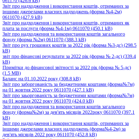
061170
(426.6 kB)
Звіт про надходження і використання коштів, отриманих за
іншими джерелами власних надходжень (форма №4-2м)
0611070
(427.9 kB)
Звіт про надходження і використання коштів, отриманих як
плата за послуги (форма №4-1м) 0611070
(450.1 kB)
Звіт про надходження та використання коштів загального
фонду (форма №2м) 0611070
(388.3 kB)
Звіт про рух грошових коштів за 2022 рік (форма №3-дс)
(298.5
kB)
звіт про фінансові результати за 2022 рік (форма № 2-дс)
(339.4
kB)
Примітки до фінансової звітності за 2022 рік (форма № 5-дс)
(1.5 MB)
Баланс на 01.10.2022 року
(308.8 kB)
Звіт про заборгованість за бюджетними коштами (форма№7м)
на 01 жовтня 2022 року 0611070
(427.1 kB)
Звіт про заьоргованість за бюджетними коштами (форма№7м)
на 01 жовтня 2022 року 0611070
(424.0 kB)
Звіт про надходження та використання коштів загального
фонду (форма№2м) за дев'ять місяців 2022року 0611070
(397.1
kB)
Звіт про надходження і використання коштів, отриманих за
іншими джерелами власних надходжень (форма№4-2м) за
дев'ять місяців 2022 року 0611070
(452.8 kB)