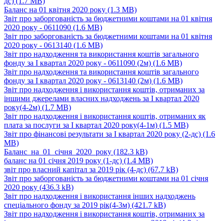
дс)
(1.7 MB)
Баланс на 01 квітня 2020 року
(1.3 MB)
Звіт про заборгованість за бюджетними коштами на 01 квітня
2020 року - 0611090
(1.6 MB)
Звіт про заборгованість за бюджетними коштами на 01 квітня
2020 року - 0613140
(1.6 MB)
Звіт про надходження та використання коштів загального
фонду за І квартал 2020 року - 0611090 (2м)
(1.6 MB)
Звіт про надходження та використання коштів загального
фонду за І квартал 2020 року - 0613140 (2м)
(1.6 MB)
Звіт про надходження і використання коштів, отриманих за
іншими джерелами власних надходжень за І квартал 2020
року(4-2м)
(1.7 MB)
Звіт про надходження і використання коштів, отриманих як
плата за послуги за І квартал 2020 року(4-1м)
(1.5 MB)
Звіт про фінансові результати за І квартал 2020 року (2-дс)
(1.6
MB)
Баланс_на_01_січня_2020_року
(182.3 kB)
баланс на 01 січня 2019 року (1-дс)
(1.4 MB)
звіт про власний капітал за 2019 рік (4-дс)
(67.7 kB)
Звіт про заборгованість за бюджетними коштами на 01 січня
2020 року
(436.3 kB)
Звіт про надходження і використання інших надходжень
спеціального фонду за 2019 рік(4-3м)
(421.7 kB)
Звіт про надходження і використання коштів, отриманих за