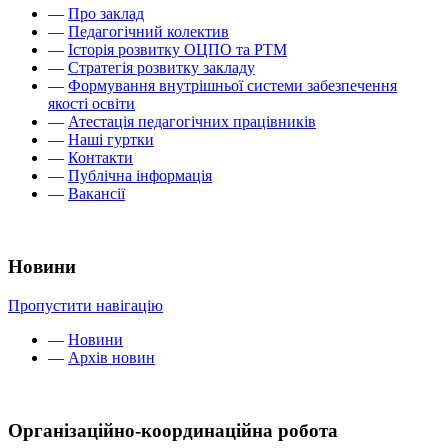
—
Про заклад
—
Педагогічний колектив
—
Історія розвитку ОЦПО та РТМ
—
Стратегія розвитку закладу
—
Формування внутрішньої системи забезпечення
якості освіти
—
Атестація педагогічних працівників
—
Наші гуртки
—
Контакти
—
Публічна інформація
—
Вакансії
Новини
Пропустити навігацію
—
Новини
—
Архів новин
Організаційно-координаційна робота