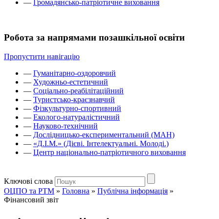
—
Громадянсько-патріотичне виховання
Робота за напрямами позашкільної освіти
Пропустити навігацію
—
Гуманітарно-оздоровчий
—
Художньо-естетичний
—
Соціально-реабілітаційний
—
Туристсько-краєзнавчий
—
Фізкультурно-спортивний
—
Еколого-натуралістичний
—
Науково-технічний
—
Дослідницько-експериментальний (МАН)
—
«Д.І.М.» (Дієві. Інтелектуальні. Молоді.)
—
Центр національно-патріотичного виховання
Ключові слова
ОЦПО та РТМ
»
Головна
»
Публічна інформація
»
Фінансовий звіт