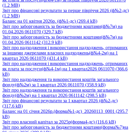
(1.2 MB)
Звіт про фінансові результати за перше півріччя 2026 (ф№2-дс)
(1.2 MB)
Баланс на 01 квітня 2026р. (ф№1-дс)
(269.4 kB)
Звіт про заборгованість за бюджетними коштами(ф№7м) на
01.04.2026 0611070
(329.7 kB)
Звіт про заборгованість за бюджетними коштами(ф№7м) на
01.04.2026 0611142
(312.9 kB)
Звіт про надходження і використання надходжень, отриманих
за іншими джерелами власних надходжень(ф№4-2м) на 1
квартал 2026 0611070
(431.4 kB)
Звіт про надходження і використання надходжень, отриманих
як плата за послуги(ф№4-1м) на 1 квартал2026 0611070
(366.6
kB)
Звіт про надходження та використання коштів загального
фонду(ф№2м) за 1 квартал 2026 0611070
(358.9 kB)
Звіт про надходження та використання коштів загального
фонду(ф№2м) на 1 квартал 2026 0611142
(298.5 kB)
Звіт про фінансові результати за 1 квартал 2026 (ф№2-дс)
(317.6 kB)
Баланс на 01 січня 2026р.(форма№1-дс)_20260113_0001
(295.7
kB)
Звіт про власний капітал за 2025р(форма4-дс)
(116.6 kB)
Звіт про заборгованість за бюджетними коштами(форма№7)на