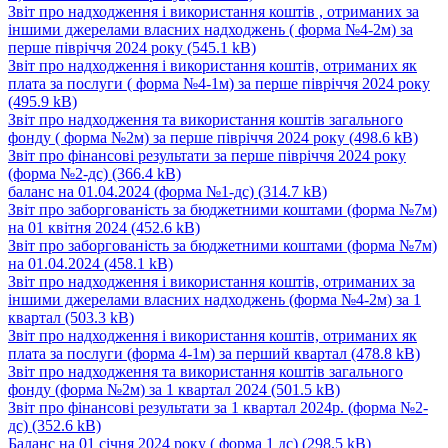
Звіт про надходження і використання коштів , отриманих за
іншими джерелами власних надходжень ( форма №4-2м) за
перше півріччя 2024 року
(545.1 kB)
Звіт про надходження і використання коштів, отриманих як
плата за послуги ( форма №4-1м) за перше півріччя 2024 року
(495.9 kB)
Звіт про надходження та використання коштів загального
фонду ( форма №2м) за перше півріччя 2024 року
(498.6 kB)
Звіт про фінансові результати за перше півріччя 2024 року
(форма №2-дс)
(366.4 kB)
баланс на 01.04.2024 (форма №1-дс)
(314.7 kB)
Звіт про заборгованість за бюджетними коштами (форма №7м)
на 01 квітня 2024
(452.6 kB)
Звіт про заборгованість за бюджетними коштами (форма №7м)
на 01.04.2024
(458.1 kB)
Звіт про надходження і використання коштів, отриманих за
іншими джерелами власних надходжень (форма №4-2м) за 1
квартал
(503.3 kB)
Звіт про надходження і використання коштів, отриманих як
плата за послуги (форма 4-1м) за перший квартал
(478.8 kB)
Звіт про надходження та використання коштів загального
фонду (форма №2м) за 1 квартал 2024
(501.5 kB)
Звіт про фінансові результати за 1 квартал 2024р. (форма №2-
дс)
(352.6 kB)
Баланс на 01 січня 2024 року ( форма 1 дс)
(298.5 kB)