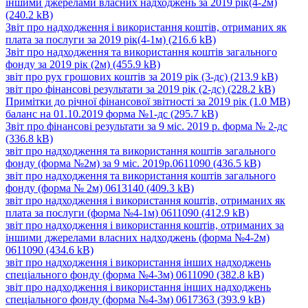
іншими джерелами власних надходжень за 2019 рік(4-2м)
(240.2 kB)
Звіт про надходження і використання коштів, отриманих як
плата за послуги за 2019 рік(4-1м)
(216.6 kB)
Звіт про надходження та використання коштів загального
фонду за 2019 рік (2м)
(455.9 kB)
звіт про рух грошових коштів за 2019 рік (3-дс)
(213.9 kB)
звіт про фінансові результати за 2019 рік (2-дс)
(228.2 kB)
Примітки до річної фінансової звітності за 2019 рік
(1.0 MB)
баланс на 01.10.2019 форма №1-дс
(295.7 kB)
Звіт про фінансові результати за 9 міс. 2019 р. форма № 2-дс
(336.8 kB)
звіт про надходження та використання коштів загального
фонду (форма №2м) за 9 міс. 2019р.0611090
(436.5 kB)
звіт про надходження та використання коштів загального
фонду (форма № 2м) 0613140
(409.3 kB)
звіт про надходження і використання коштів, отриманих як
плата за послуги (форма №4-1м) 0611090
(412.9 kB)
звіт про надходження і використання коштів, отриманих за
іншими джерелами власних надходжень (форма №4-2м)
0611090
(434.6 kB)
звіт про надходження і використання інших надходжень
спеціального фонду (форма №4-3м) 0611090
(382.8 kB)
звіт про надходження і використання інших надходжень
спеціального фонду (форма №4-3м) 0617363
(393.9 kB)