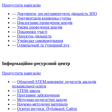
Пропустити навігацію
—
Документи, що регламентують діяльність ЗПО
—
Документація керівника гуртка
—
Циклограми проведення заходів
—
Умови проведення заходів
—
Показники участі
—
Проєктна діяльність
—
Учнівське самоврядування
—
Олімпіадний та турнірний рух
Інформаційно-ресурсний центр
Пропустити навігацію
—
Обласний STEM-коворкінг педагогів закладів
позашкільної освіти
—
STEM–школа
—
Програмне забезпечення
—
Методико-педагогічні заходи
—
Науково-методичні матеріали
—
Освітні ресурси. Публікації. Сайти