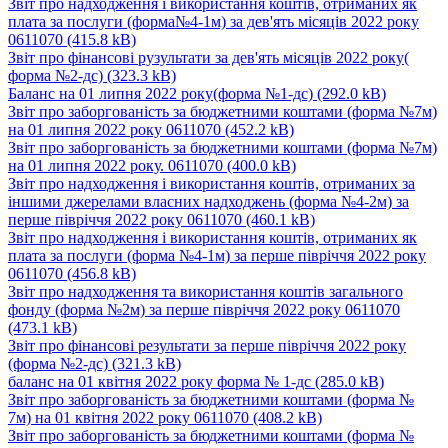
Звіт про надходження і використання коштів, отриманих як
плата за послуги (форма№4-1м) за дев'ять місяців 2022 року
0611070
(415.8 kB)
Звіт про фінансові рузультати за дев'ять місяців 2022 року(
форма №2-дс)
(323.3 kB)
Баланс на 01 липня 2022 року(форма №1-дс)
(292.0 kB)
Звіт про заборгованість за бюджетними коштами (форма №7м)
на 01 липня 2022 року 0611070
(452.2 kB)
Звіт про заборгованість за бюджетними коштами (форма №7м)
на 01 липня 2022 року. 0611070
(400.0 kB)
Звіт про надходження і використання коштів, отриманих за
іншими джерелами власних надходжень (форма №4-2м) за
перше півріччя 2022 року 0611070
(460.1 kB)
Звіт про надходження і використання коштів, отриманих як
плата за послуги (форма №4-1м) за перше півріччя 2022 року
0611070
(456.8 kB)
Звіт про надходження та використання коштів загального
фонду (форма №2м) за перше півріччя 2022 року 0611070
(473.1 kB)
Звіт про фінансові результати за перше півріччя 2022 року
(форма №2-дс)
(321.3 kB)
баланс на 01 квітня 2022 року форма № 1-дс
(285.0 kB)
Звіт про заборгованість за бюджетними коштами (форма №
7м) на 01 квітня 2022 року 0611070
(408.2 kB)
Звіт про заборгованість за бюджетними коштами (форма №