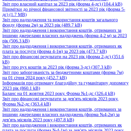
Звіт про власний капітал за 2023 рік (форма 4-дс)
(104.4 kB)
Примітки до річної фінансової звітності за 2023 рік (форма 5-
дс)
(1.7 MB)
Звіт про надходження та використання коштів загального
фонду (форма 2м) за 2023 рік
(489.7 kB)
Звіт про надходження і використання коштів, отриманих за
іншими джерелами власних надходжень (форма 4-2 м) за 2023
рік
(506.3 kB)
Звіт про надходження і використання коштів, отриманих як
плата за послуги (форма 4-1м) за 2023 рік
(473.7 kB)
Звіт про фінансові результати на 2023 рік (форма 2-дс)
(351.6
kB)
Звіт про рух коштів за 2023 рік (форма 3-дс)
(307.3 kB)
Звіт про заборгованість за бюджетними коштами (форма 7м)
на 01 січня 2024 року
(452.7 kB)
Інформація про отриману благодійну та гуманітарну допомогу
2023 рік
(860.1 kB)
Баланс на 01 жовтня 2023 року. Форма №1-дс
(326.4 kB)
Звіт про фінансові результати за дев'ять місяців 2023 року.
Форма №2-дс
(363.4 kB)
Звіт про надходження і використання коштів, отриманих за
іншими джерелами власних надходжень (форма №4-2м) за
дев'ять місяців 2023 року
(497.8 kB)
Звіт про надходження і використання коштів, отриманих як
плата за послуги (форма №4-1м) за дев'ять місяців 2023 року