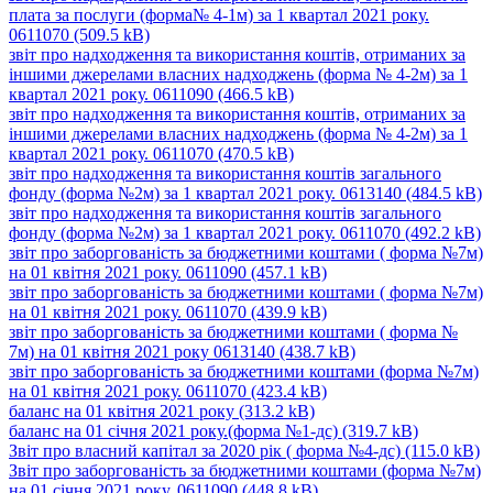
плата за послуги (форма№ 4-1м) за 1 квартал 2021 року.
0611070
(509.5 kB)
звіт про надходження та використання коштів, отриманих за
іншими джерелами власних надходжень (форма № 4-2м) за 1
квартал 2021 року. 0611090
(466.5 kB)
звіт про надходження та використання коштів, отриманих за
іншими джерелами власних надходжень (форма № 4-2м) за 1
квартал 2021 року. 0611070
(470.5 kB)
звіт про надходження та використання коштів загального
фонду (форма №2м) за 1 квартал 2021 року. 0613140
(484.5 kB)
звіт про надходження та використання коштів загального
фонду (форма №2м) за 1 квартал 2021 року. 0611070
(492.2 kB)
звіт про заборгованість за бюджетними коштами ( форма №7м)
на 01 квітня 2021 року. 0611090
(457.1 kB)
звіт про заборгованість за бюджетними коштами ( форма №7м)
на 01 квітня 2021 року. 0611070
(439.9 kB)
звіт про заборгованість за бюджетними коштами ( форма №
7м) на 01 квітня 2021 року 0613140
(438.7 kB)
звіт про заборгованість за бюджетними коштами (форма №7м)
на 01 квітня 2021 року. 0611070
(423.4 kB)
баланс на 01 квітня 2021 року
(313.2 kB)
баланс на 01 січня 2021 року.(форма №1-дс)
(319.7 kB)
Звіт про власний капітал за 2020 рік ( форма №4-дс)
(115.0 kB)
Звіт про заборгованість за бюджетними коштами (форма №7м)
на 01 січня 2021 року. 0611090
(448.8 kB)