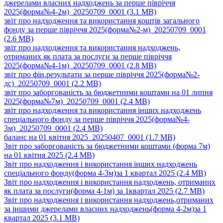
джерелами власних надходжень за перше півріччя
2025(форма№4-2м)_20250709_0001
(3.1 MB)
звіт про надходження та використання коштів загального
фонду за перше півріччя 2025(форма№2-м)_20250709_0001
(2.6 MB)
звіт про надходження та використання надходжень,
отриманих як плата за послуги за перше півріччя
2025(форма№4-1м)_20250709_0001
(2.8 MB)
звіт про фін.результати за перше півріччя 2025(форма№2-
дс)_20250709_0001
(2.2 MB)
звіт про заборгованість за бюджетними коштами на 01 липня
2025(форма№7м)_20250709_0001
(2.4 MB)
звіт про надходження та використання інших надходжень
спеціального фонду за перше півріччя 2025(форма№4-
3м)_20250709_0001
(2.4 MB)
баланс на 01 квітня 2025_20250407_0001
(1.7 MB)
Звіт про заборгованість за бюджетними коштами (форма 7м)
на 01 квітня 2025
(2.4 MB)
Звіт про надходження і використання інших надходжень
спеціального фонду(форма 4-3м)за 1 квартал 2025
(2.4 MB)
Звіт про надходження і використання надходжень, отриманих
як плата за послуги(форма 4-1м) за 1квартал 2025
(2.7 MB)
Звіт про надходження і використання надходжень,отриманих
за іншими джерелами власних надходжень(форма 4-2м)за 1
квартал 2025
(3.1 MB)