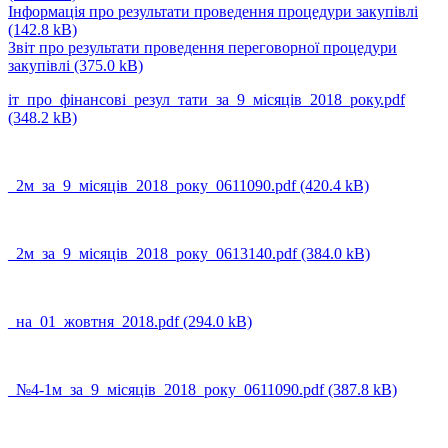
Інформація про результати проведення процедури закупівлі
(142.8 kB)
Звіт про результати проведення переговорної процедури
закупівлі
(375.0 kB)
iт_про_фiнансовi_резул_тати_за_9_мiсяцiв_2018_року.pdf
(348.2 kB)
_2м_за_9_мiсяцiв_2018_року_0611090.pdf
(420.4 kB)
_2м_за_9_мiсяцiв_2018_року_0613140.pdf
(384.0 kB)
_на_01_жовтня_2018.pdf
(294.0 kB)
_№4-1м_за_9_мiсяцiв_2018_року_0611090.pdf
(387.8 kB)