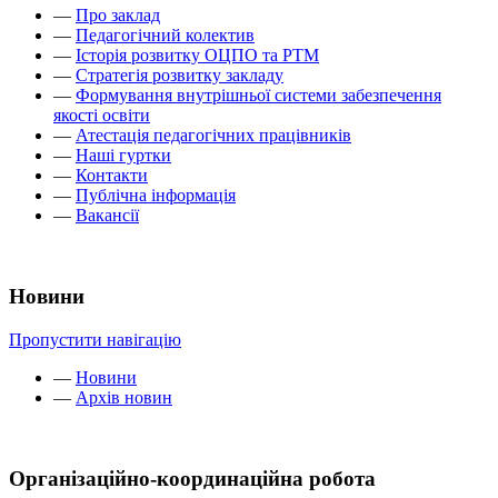
—
Про заклад
—
Педагогічний колектив
—
Історія розвитку ОЦПО та РТМ
—
Стратегія розвитку закладу
—
Формування внутрішньої системи забезпечення
якості освіти
—
Атестація педагогічних працівників
—
Наші гуртки
—
Контакти
—
Публічна інформація
—
Вакансії
Новини
Пропустити навігацію
—
Новини
—
Архів новин
Організаційно-координаційна робота