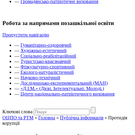
—
Громадянсько-патріотичне виховання
Робота за напрямами позашкільної освіти
Пропустити навігацію
—
Гуманітарно-оздоровчий
—
Художньо-естетичний
—
Соціально-реабілітаційний
—
Туристсько-краєзнавчий
—
Фізкультурно-спортивний
—
Еколого-натуралістичний
—
Науково-технічний
—
Дослідницько-експериментальний (МАН)
—
«Д.І.М.» (Дієві. Інтелектуальні. Молоді.)
—
Центр національно-патріотичного виховання
Ключові слова
ОЦПО та РТМ
»
Головна
»
Публічна інформація
»
Протидія
корупції