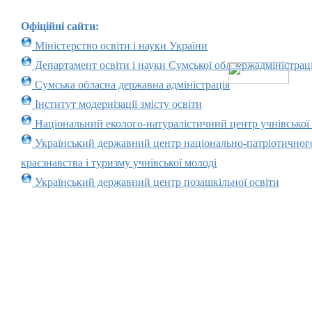
Офіційні сайти:
Міністерство освіти і науки України
Департамент освіти і науки Сумської облдержадміністраці
Сумська обласна державна адміністрація
Інститут модернізації змісту освіти
Національний еколого-натуралістичний центр учнівської
Український державний центр національно-патріотичног
краєзнавства і туризму учнівської молоді
Український державний центр позашкільної освіти