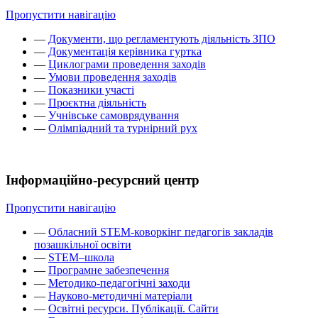
Пропустити навігацію
—
Документи, що регламентують діяльність ЗПО
—
Документація керівника гуртка
—
Циклограми проведення заходів
—
Умови проведення заходів
—
Показники участі
—
Проєктна діяльність
—
Учнівське самоврядування
—
Олімпіадний та турнірний рух
Інформаційно-ресурсний центр
Пропустити навігацію
—
Обласний STEM-коворкінг педагогів закладів
позашкільної освіти
—
STEM–школа
—
Програмне забезпечення
—
Методико-педагогічні заходи
—
Науково-методичні матеріали
—
Освітні ресурси. Публікації. Сайти