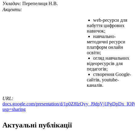
Укладач:
Перепелиця Н.В.
Акценти:
web-ресурси для
набуття цифрових
навичок;
навчально-
методичні ресурси
платформ онлайн
освіти;
огляд навчальних
відеоресурсів для
педагогів;
створення Google-
сайтів, youtube-
каналів.
URL:
docs.google.com/presentation/d/1p0Z8IzQvy_J9dpVj1PgDpDx_IO
usp=sharing
Актуальні публікації