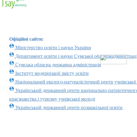
Офіційні сайти:
Міністерство освіти і науки України
Департамент освіти і науки Сумської облдержадміністраці
Сумська обласна державна адміністрація
Інститут модернізації змісту освіти
Національний еколого-натуралістичний центр учнівської
Український державний центр національно-патріотичног
краєзнавства і туризму учнівської молоді
Український державний центр позашкільної освіти