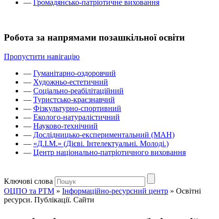
—
Громадянсько-патріотичне виховання
Робота за напрямами позашкільної освіти
Пропустити навігацію
—
Гуманітарно-оздоровчий
—
Художньо-естетичний
—
Соціально-реабілітаційний
—
Туристсько-краєзнавчий
—
Фізкультурно-спортивний
—
Еколого-натуралістичний
—
Науково-технічний
—
Дослідницько-експериментальний (МАН)
—
«Д.І.М.» (Дієві. Інтелектуальні. Молоді.)
—
Центр національно-патріотичного виховання
Ключові слова
ОЦПО та РТМ
»
Інформаційно-ресурсний центр
»
Освітні
ресурси. Публікації. Сайти