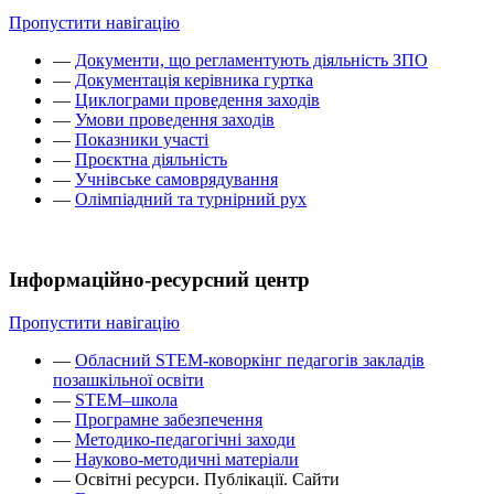
Пропустити навігацію
—
Документи, що регламентують діяльність ЗПО
—
Документація керівника гуртка
—
Циклограми проведення заходів
—
Умови проведення заходів
—
Показники участі
—
Проєктна діяльність
—
Учнівське самоврядування
—
Олімпіадний та турнірний рух
Інформаційно-ресурсний центр
Пропустити навігацію
—
Обласний STEM-коворкінг педагогів закладів
позашкільної освіти
—
STEM–школа
—
Програмне забезпечення
—
Методико-педагогічні заходи
—
Науково-методичні матеріали
—
Освітні ресурси. Публікації. Сайти