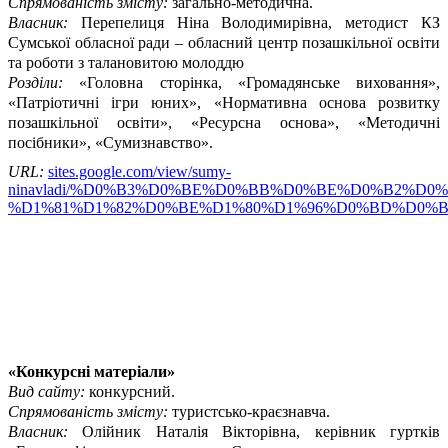
Спрямованість змісту:
загально-методична.
Власник:
Перепелиця Ніна Володимирівна, методист КЗ
Сумської обласної ради – обласний центр позашкільної освіти
та роботи з талановитою молоддю
Розділи:
«Головна сторінка, «Громадянське виховання»,
«Патріотичні ігри юних», «Нормативна основа розвитку
позашкільної освіти», «Ресурсна основа», «Методичні
посібники», «Сумизнавство».
URL:
sites.google.com/view/sumy-
ninavladi/%D0%B3%D0%BE%D0%BB%D0%BE%D0%B2%D0
%D1%81%D1%82%D0%BE%D1%80%D1%96%D0%BD%D0%
«Конкурсні матеріали»
Вид сайту:
конкурсний.
Спрямованість змісту:
туристсько-краєзнавча.
Власник:
Олійник Наталія Вікторівна, керівник гуртків