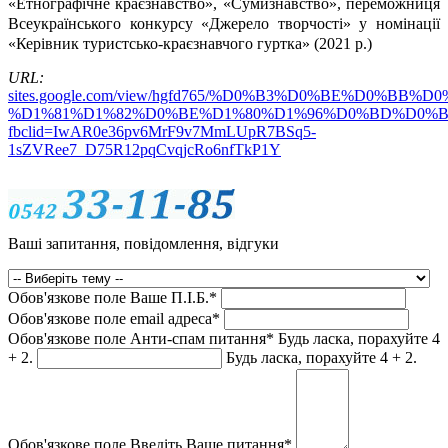
«Етнографічне краєзнавство», «Сумизнавство», переможниця
Всеукраїнського конкурсу «Джерело творчості» у номінації
«Керівник туристсько-краєзнавчого гуртка» (2021 р.)
URL:
sites.google.com/view/hgfd765/%D0%B3%D0%BE%D0%B
%D1%81%D1%82%D0%BE%D1%80%D1%96%D0%BD%D0%B
fbclid=IwAR0e36pv6MrF9v7MmLUpR7BSq5-
1sZVRee7_D75R12pqCvqjcRo6nfTkP1Y
Ваші запитання, повідомлення, відгуки
Обов'язкове поле
Ваше П.I.Б.
*
Обов'язкове поле
email адреса
*
Обов'язкове поле
Анти-спам питання
*
Будь ласка, порахуйте 4
+ 2.
Будь ласка, порахуйте 4 + 2.
Обов'язкове поле
Введіть Ваше питання
*