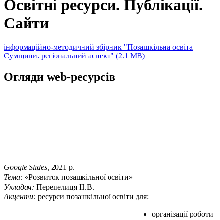
Освітні ресурси. Публікації.
Сайти
інформаційно-методичний збірник "Позашкільна освіта
Сумщини: регіональний аспект"
(2.1 MB)
Огляди web-ресурсів
Google Slides,
2021 р.
Тема:
«Розвиток позашкільної освіти»
Укладач:
Перепелиця Н.В.
Акценти:
ресурси позашкільної освіти для:
організації роботи