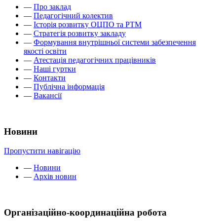
—
Про заклад
—
Педагогічний колектив
—
Історія розвитку ОЦПО та РТМ
—
Стратегія розвитку закладу
—
Формування внутрішньої системи забезпечення
якості освіти
—
Атестація педагогічних працівників
—
Наші гуртки
—
Контакти
—
Публічна інформація
—
Вакансії
Новини
Пропустити навігацію
—
Новини
—
Архів новин
Організаційно-координаційна робота