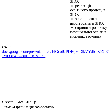
ЗПО;
реалізації
освітнього процесу в
ЗПО;
забезпечення
якості освіти в ЗПО;
сприяння розвитку
позашкільної освіти в
місцевих громадах.
URL:
docs.google.com/presentation/d/1dGcotUPDBqk0DlkVYdbTZ6
JMLQBCU/edit?usp=sharing
Google Slides,
2021 р.
Тема:
«Організація самоосвіти»