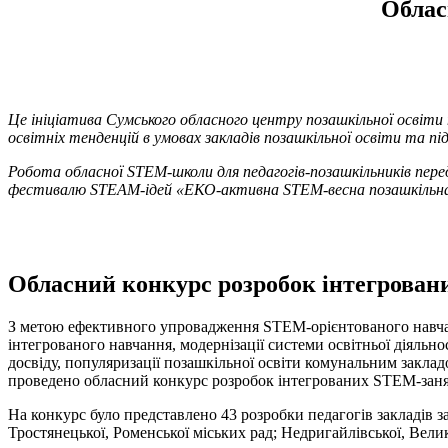
Облас
Це ініціатива Сумського обласного центру позашкільної освіти
освітніх тенденцій в умовах закладів позашкільної освіти та п
Робота обласної STEM-школи для педагогів-позашкільників пер
фестивалю STEAM-ідей «ЕКО-активна STEМ-весна позашкільна», 
Обласний конкурс розробок інтегрован
З метою ефективного упровадження STEM-орієнтованого навчання
інтегрованого навчання, модернізації системи освітньої діяль
досвіду, популяризації позашкільної освіти комунальним закла
проведено обласний конкурс розробок інтегрованих STEM-занят
На конкурс було представлено 43 розробки педагогів закладів за
Тростянецької, Роменської міських рад; Недригайлівської, Вели