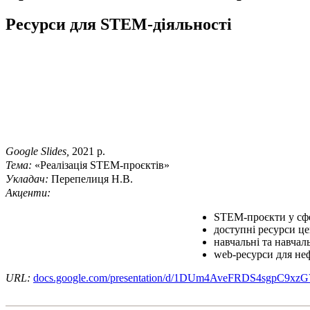
Ресурси для STEM-діяльності
Google Slides,
2021 р.
Тема:
«Реалізація STEM-проєктів»
Укладач:
Перепелиця Н.В.
Акценти:
STEM-проєкти у сфе
доступні ресурси ц
навчальні та навчаль
web-ресурси для неф
URL:
docs.google.com/presentation/d/1DUm4AveFRDS4sgpC9xz