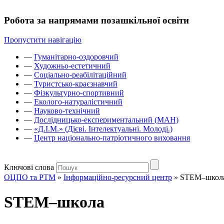
Робота за напрямами позашкільної освіти
Пропустити навігацію
—
Гуманітарно-оздоровчий
—
Художньо-естетичний
—
Соціально-реабілітаційний
—
Туристсько-краєзнавчий
—
Фізкультурно-спортивний
—
Еколого-натуралістичний
—
Науково-технічний
—
Дослідницько-експериментальний (МАН)
—
«Д.І.М.» (Дієві. Інтелектуальні. Молоді.)
—
Центр національно-патріотичного виховання
Ключові слова
ОЦПО та РТМ
»
Інформаційно-ресурсний центр
»
STEM–школ
STEM–школа