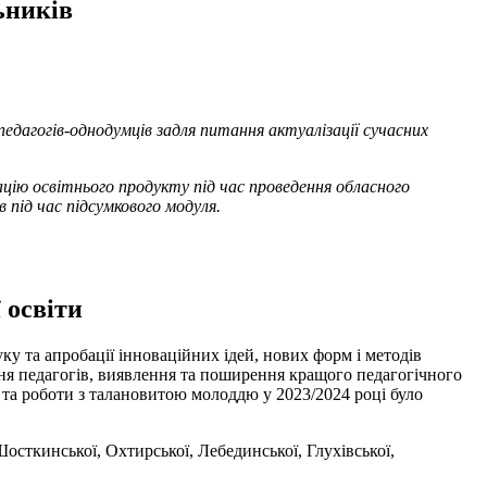
ьників
дагогів-однодумців задля питання актуалізації сучасних
цію освітнього продукту під час проведення обласного
під час підсумкового модуля.
 освіти
у та апробації інноваційних ідей, нових форм і методів
вня педагогів, виявлення та поширення кращого педагогічного
 та роботи з талановитою молоддю у 2023/2024 році було
Шосткинської, Охтирської, Лебединської, Глухівської,