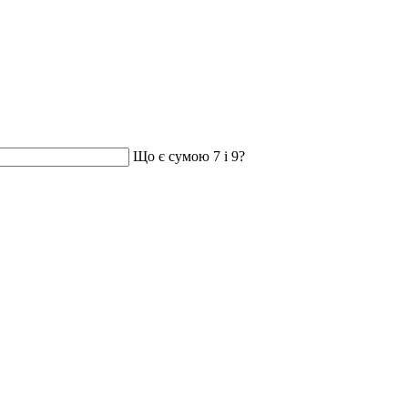
Що є сумою 7 і 9?