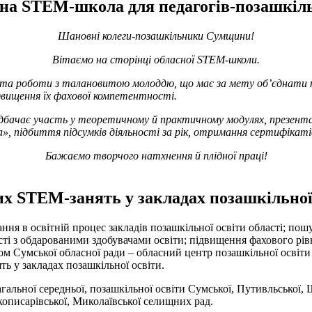
на STEM-школа для педагогів-позашкіл
Шановні колеги-позашкільники Сумщини!
Вітаємо на сторінці обласної STEM-школи.
 та роботи з талановитою молоддю, що має за мету об’єднати пе
ідвищення їх фахової компетентності.
едбачає участь у теоретичному й практичному модулях, презента
підбиття підсумків діяльності за рік, отримання сертифікатів 
Бажаємо творчого натхнення й плідної праці!
их STEM-занять у закладах позашкільної
 в освітній процес закладів позашкільної освіти області; пошук
ності з обдарованими здобувачами освіти; підвищення фахового рі
дом Сумської обласної ради – обласний центр позашкільної освіти
ь у закладах позашкільної освіти.
гальної середньої, позашкільної освіти Сумської, Путивльської, 
кописарівської, Миколаївської селищних рад.