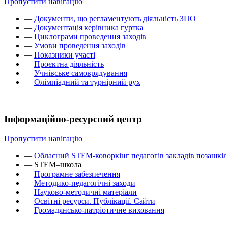
Пропустити навігацію
—
Документи, що регламентують діяльність ЗПО
—
Документація керівника гуртка
—
Циклограми проведення заходів
—
Умови проведення заходів
—
Показники участі
—
Проєктна діяльність
—
Учнівське самоврядування
—
Олімпіадний та турнірний рух
Інформаційно-ресурсний центр
Пропустити навігацію
—
Обласний STEM-коворкінг педагогів закладів позашкіл
—
STEM–школа
—
Програмне забезпечення
—
Методико-педагогічні заходи
—
Науково-методичні матеріали
—
Освітні ресурси. Публікації. Сайти
—
Громадянсько-патріотичне виховання