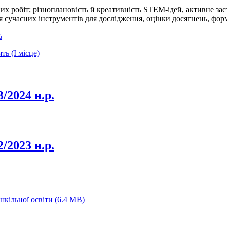
х робіт; різноплановість й креативність STEM-ідей, активне за
я сучасних інструментів для дослідження, оцінки досягнень, форм
ь
ь (І місце)
/2024 н.р.
/2023 н.р.
шкільної освіти
(6.4 MB)