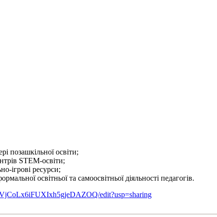
рі позашкільної освіти;
ентрів STEM-освіти;
но-ігрові ресурси;
ормальної освітньої та самоосвітньої діяльності педагогів.
GVjCoLx6iFUXIxh5gjeDAZOQ/edit?usp=sharing