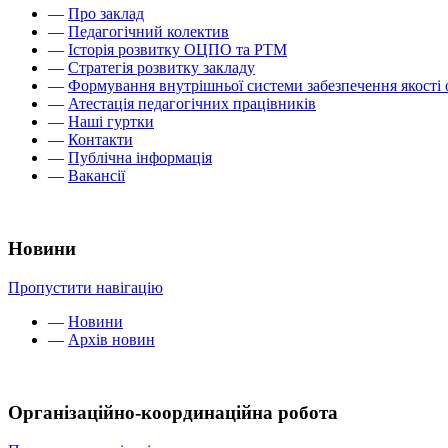
—
Про заклад
—
Педагогічний колектив
—
Історія розвитку ОЦПО та РТМ
—
Стратегія розвитку закладу
—
Формування внутрішньої системи забезпечення якості 
—
Атестація педагогічних працівників
—
Наші гуртки
—
Контакти
—
Публічна інформація
—
Вакансії
Новини
Пропустити навігацію
—
Новини
—
Архів новин
Організаційно-координаційна робота