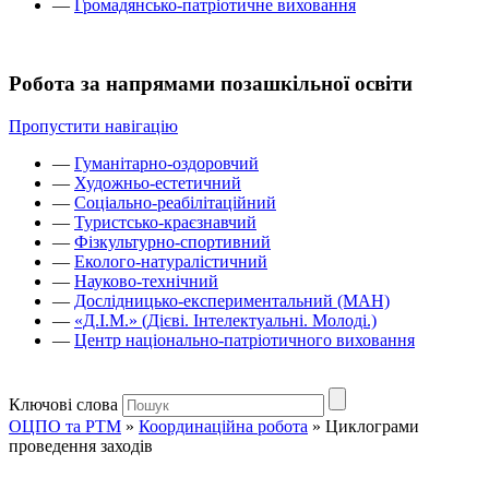
—
Громадянсько-патріотичне виховання
Робота за напрямами позашкільної освіти
Пропустити навігацію
—
Гуманітарно-оздоровчий
—
Художньо-естетичний
—
Соціально-реабілітаційний
—
Туристсько-краєзнавчий
—
Фізкультурно-спортивний
—
Еколого-натуралістичний
—
Науково-технічний
—
Дослідницько-експериментальний (МАН)
—
«Д.І.М.» (Дієві. Інтелектуальні. Молоді.)
—
Центр національно-патріотичного виховання
Ключові слова
ОЦПО та РТМ
»
Координаційна робота
»
Циклограми
проведення заходів