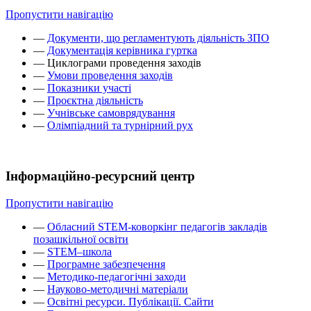
Пропустити навігацію
—
Документи, що регламентують діяльність ЗПО
—
Документація керівника гуртка
—
Циклограми проведення заходів
—
Умови проведення заходів
—
Показники участі
—
Проєктна діяльність
—
Учнівське самоврядування
—
Олімпіадний та турнірний рух
Інформаційно-ресурсний центр
Пропустити навігацію
—
Обласний STEM-коворкінг педагогів закладів
позашкільної освіти
—
STEM–школа
—
Програмне забезпечення
—
Методико-педагогічні заходи
—
Науково-методичні матеріали
—
Освітні ресурси. Публікації. Сайти