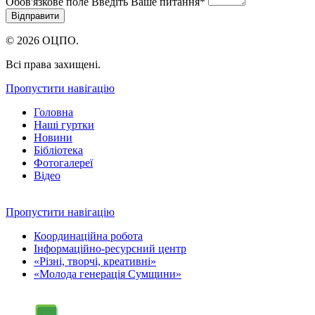
Обов'язкове поле
Введіть Ваше питання
*
© 2026 ОЦПО.
Всі права захищені.
Пропустити навігацію
Головна
Наші гуртки
Новини
Бібліотека
Фотогалереї
Відео
Пропустити навігацію
Координаційна робота
Інформаційно-ресурсний центр
«Різні, творчі, креативні»
«Молода генерація Сумщини»