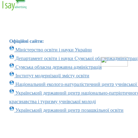
Офіційні сайти:
Міністерство освіти і науки України
Департамент освіти і науки Сумської облдержадміністраці
Сумська обласна державна адміністрація
Інститут модернізації змісту освіти
Національний еколого-натуралістичний центр учнівської
Український державний центр національно-патріотичног
краєзнавства і туризму учнівської молоді
Український державний центр позашкільної освіти