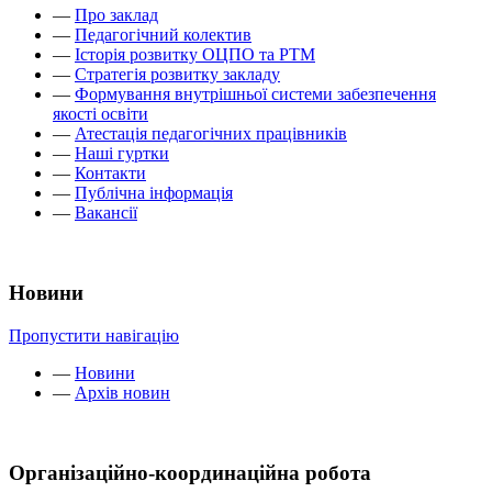
—
Про заклад
—
Педагогічний колектив
—
Історія розвитку ОЦПО та РТМ
—
Стратегія розвитку закладу
—
Формування внутрішньої системи забезпечення
якості освіти
—
Атестація педагогічних працівників
—
Наші гуртки
—
Контакти
—
Публічна інформація
—
Вакансії
Новини
Пропустити навігацію
—
Новини
—
Архів новин
Організаційно-координаційна робота