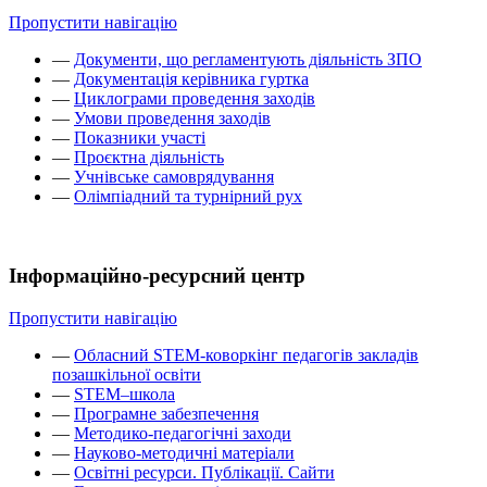
Пропустити навігацію
—
Документи, що регламентують діяльність ЗПО
—
Документація керівника гуртка
—
Циклограми проведення заходів
—
Умови проведення заходів
—
Показники участі
—
Проєктна діяльність
—
Учнівське самоврядування
—
Олімпіадний та турнірний рух
Інформаційно-ресурсний центр
Пропустити навігацію
—
Обласний STEM-коворкінг педагогів закладів
позашкільної освіти
—
STEM–школа
—
Програмне забезпечення
—
Методико-педагогічні заходи
—
Науково-методичні матеріали
—
Освітні ресурси. Публікації. Сайти