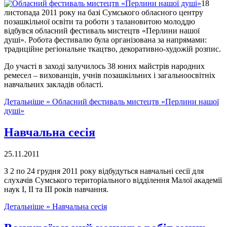
18
листопада 2011 року на базі Сумського обласного центру
позашкільної освіти та роботи з талановитою молоддю
відбувся обласний фестиваль мистецтв «Перлини нашої
душі». Робота фестивалю була організована за напрямами:
традиційне регіональне ткацтво, декоративно-художій розпис.
До участі в заході залучилось 38 юних майстрів народних
ремесел – вихованців, учнів позашкільних і загальноосвітніх
навчальних закладів області.
Детальніше »
Обласний фестиваль мистецтв «Перлини нашої
душі»
Навчальна сесія
25.11.2011
З 2 по 24 грудня 2011 року відбудуться навчальні сесії для
слухачів Сумського територіального відділення Малої академії
наук І, ІІ та ІІІ років навчання.
Детальніше »
Навчальна сесія