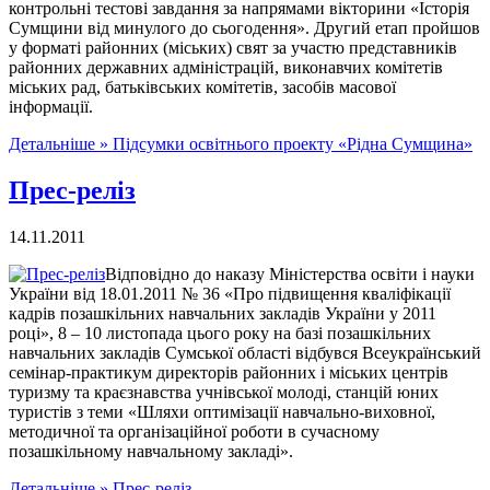
контрольні тестові завдання за напрямами вікторини «Історія
Сумщини від минулого до сьогодення». Другий етап пройшов
у форматі районних (міських) свят за участю представників
районних державних адміністрацій, виконавчих комітетів
міських рад, батьківських комітетів, засобів масової
інформації.
Детальніше »
Підсумки освітнього проекту «Рідна Сумщина»
Прес-реліз
14.11.2011
Відповідно до наказу Міністерства освіти і науки
України від 18.01.2011 № 36 «Про підвищення кваліфікації
кадрів позашкільних навчальних закладів України у 2011
році», 8 – 10 листопада цього року на базі позашкільних
навчальних закладів Сумської області відбувся Всеукраїнський
семінар-практикум директорів районних і міських центрів
туризму та краєзнавства учнівської молоді, станцій юних
туристів з теми «Шляхи оптимізації навчально-виховної,
методичної та організаційної роботи в сучасному
позашкільному навчальному закладі».
Детальніше »
Прес-реліз