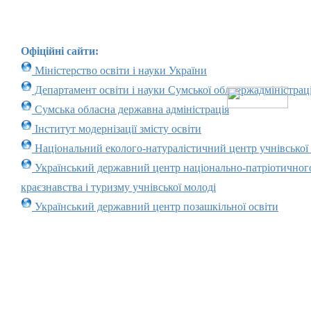
Офіційні сайти:
Міністерство освіти і науки України
Департамент освіти і науки Сумської облдержадміністраці
Сумська обласна державна адміністрація
Інститут модернізації змісту освіти
Національний еколого-натуралістичний центр учнівської
Український державний центр національно-патріотичног
краєзнавства і туризму учнівської молоді
Український державний центр позашкільної освіти