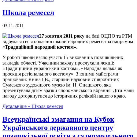
Школа ремесел
03.11.2011
27 жовтня 2011 року
на базі ОЦПО та РТМ
відбулася сесія обласної школи народних ремесел за напрямом
«Традиційний народний костюм»
.
У роботі школи взяло участь 15 вихованців позашкільних
закладів області. Учасники заходу прослухали лекції:
«Традиційний український костюм», «Народна лялька як
проекція регіонального костюму». З юними майстрами
працювали: Яніна І.В., старший науковий співробітник
Сумського художнього музею ім. Н. Онацького, яка
презентувала дітям зразки слобожанського вбрання. Діти мали
нагоду доторкнутися до історичних реліквій нашого краю.
Детальніше »
Школа ремесел
Всеукраїнські змагання на Кубок
Українського державного центру
позашкільної освіти з судномодельного