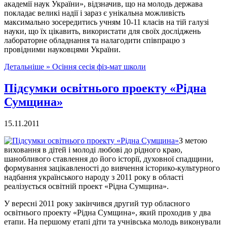
академії наук України», відзначив, що на молодь держава
покладає великі надії і зараз є унікальна можливість
максимально зосередитись учням 10-11 класів на тій галузі
науки, що їх цікавить, використати для своїх досліджень
лабораторне обладнання та налагодити співпрацю з
провідними науковцями України.
Детальніше »
Осіння сесія фіз-мат школи
Підсумки освітнього проекту «Рідна
Сумщина»
15.11.2011
З метою
виховання в дітей і молоді любові до рідного краю,
шанобливого ставлення до його історії, духовної спадщини,
формування зацікавленості до вивчення історико-культурного
надбання українського народу з 2011 року в області
реалізується освітній проект «Рідна Сумщина».
У вересні 2011 року закінчився другий тур обласного
освітнього проекту «Рідна Сумщина», який проходив у два
етапи. На першому етапі діти та учнівська молодь виконували