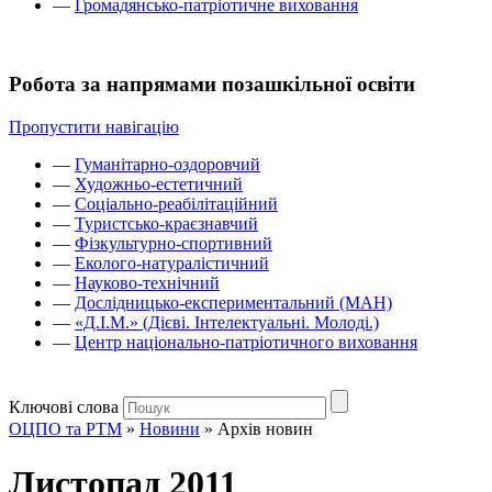
—
Громадянсько-патріотичне виховання
Робота за напрямами позашкільної освіти
Пропустити навігацію
—
Гуманітарно-оздоровчий
—
Художньо-естетичний
—
Соціально-реабілітаційний
—
Туристсько-краєзнавчий
—
Фізкультурно-спортивний
—
Еколого-натуралістичний
—
Науково-технічний
—
Дослідницько-експериментальний (МАН)
—
«Д.І.М.» (Дієві. Інтелектуальні. Молоді.)
—
Центр національно-патріотичного виховання
Ключові слова
ОЦПО та РТМ
»
Новини
»
Архів новин
Листопад 2011