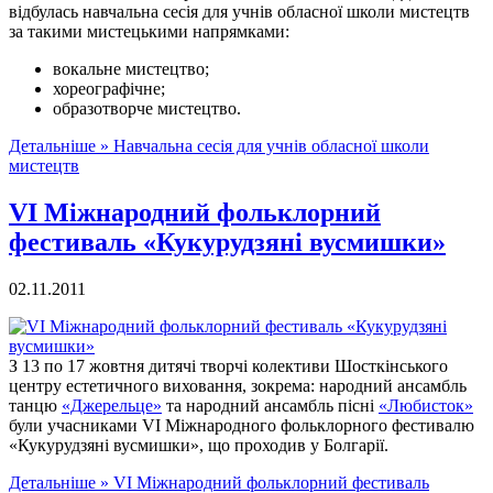
відбулась навчальна сесія для учнів обласної школи мистецтв
за такими мистецькими напрямками:
вокальне мистецтво;
хореографічне;
образотворче мистецтво.
Детальніше »
Навчальна сесія для учнів обласної школи
мистецтв
VI Міжнародний фольклорний
фестиваль «Кукурудзяні вусмишки»
02.11.2011
З 13 по 17 жовтня дитячі творчі колективи Шосткінського
центру естетичного виховання, зокрема: народний ансамбль
танцю
«Джерельце»
та народний ансамбль пісні
«Любисток»
були учасниками VI Міжнародного фольклорного фестивалю
«Кукурудзяні вусмишки», що проходив у Болгарії.
Детальніше »
VI Міжнародний фольклорний фестиваль