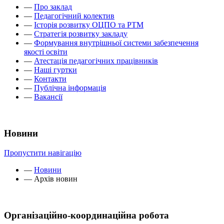
—
Про заклад
—
Педагогічний колектив
—
Історія розвитку ОЦПО та РТМ
—
Стратегія розвитку закладу
—
Формування внутрішньої системи забезпечення
якості освіти
—
Атестація педагогічних працівників
—
Наші гуртки
—
Контакти
—
Публічна інформація
—
Вакансії
Новини
Пропустити навігацію
—
Новини
—
Архів новин
Організаційно-координаційна робота