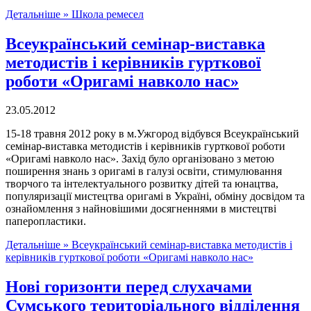
Детальніше »
Школа ремесел
Всеукраїнський семінар-виставка
методистів і керівників гурткової
роботи «Оригамі навколо нас»
23.05.2012
15-18 травня 2012 року в м.Ужгород відбувся Всеукраїнський
семінар-виставка методистів і керівників гурткової роботи
«Оригамі навколо нас». Захід було організовано з метою
поширення знань з оригамі в галузі освіти, стимулювання
творчого та інтелектуального розвитку дітей та юнацтва,
популяризації мистецтва оригамі в Україні, обміну досвідом та
ознайомлення з найновішими досягненнями в мистецтві
паперопластики.
Детальніше »
Всеукраїнський семінар-виставка методистів і
керівників гурткової роботи «Оригамі навколо нас»
Нові горизонти перед слухачами
Сумського територіального відділення