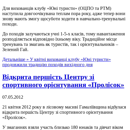
Для вихованців клубу «Юні туристи» (ОЦПО та РТМ)
наступила довгоочікувана теплам пора року, адже тепер вони
знову мають змогу щосуботи ходити в навчально-тренувальні
походи.
До походів залучаються учні 1-5-х класів, тому навантаження
розподіляється відповідно їхньому віку. Традиційне місце
тренувань та змагань як туристів, так і орієнтувальників –
Зелений Гай.
Детальніше »
У квітні вихованці клубу «Юні туристи»
продовжили традицію походів вихідного дня
Відкрита першість Центру зі
спортивного орієнтування «Пролісок»
07.05.2012
21 квітня 2012 року в лісовому масиві Гамаліївщина відбулася
відкрита першість Центру зі спортивного орієнтування
«Пролісок».
У змаганнях взяли участь близько 180 юнаків та дівчат віком