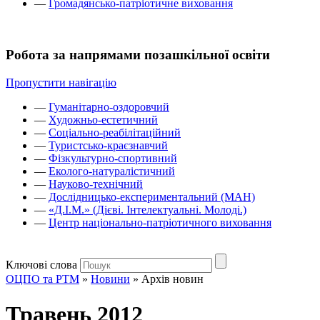
—
Громадянсько-патріотичне виховання
Робота за напрямами позашкільної освіти
Пропустити навігацію
—
Гуманітарно-оздоровчий
—
Художньо-естетичний
—
Соціально-реабілітаційний
—
Туристсько-краєзнавчий
—
Фізкультурно-спортивний
—
Еколого-натуралістичний
—
Науково-технічний
—
Дослідницько-експериментальний (МАН)
—
«Д.І.М.» (Дієві. Інтелектуальні. Молоді.)
—
Центр національно-патріотичного виховання
Ключові слова
ОЦПО та РТМ
»
Новини
»
Архів новин
Травень 2012