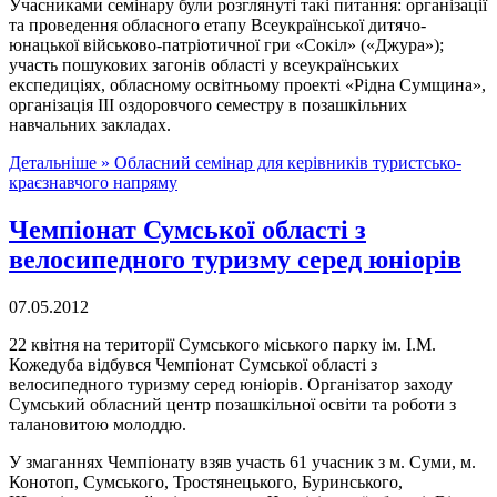
Учасниками семінару були розглянуті такі питання: організації
та проведення обласного етапу Всеукраїнської дитячо-
юнацької військово-патріотичної гри «Сокіл» («Джура»);
участь пошукових загонів області у всеукраїнських
експедиціях, обласному освітньому проекті «Рідна Сумщина»,
організація ІІІ оздоровчого семестру в позашкільних
навчальних закладах.
Детальніше »
Обласний семінар для керівників туристсько-
краєзнавчого напряму
Чемпіонат Сумської області з
велосипедного туризму серед юніорів
07.05.2012
22 квітня на території Сумського міського парку ім. І.М.
Кожедуба відбувся Чемпіонат Сумської області з
велосипедного туризму серед юніорів. Організатор заходу
Сумський обласний центр позашкільної освіти та роботи з
талановитою молоддю.
У змаганнях Чемпіонату взяв участь 61 учасник з м. Суми, м.
Конотоп, Сумського, Тростянецького, Буринського,