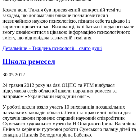
Кожен день Тижня був присвячений конкретній темі та
заходам, що допомагали ближче познайомитися з
незвичайною наукою психологією, пізнати себе та цікаво і з
користю провести час. Вихованці, їхні батьки і педагоги мали
змогу ознайомитися з цікавою інформацією психологічного
змісту, що відповідала зазначеній темі дня.
Детальніше »
Тиждень психології – свято душі
Школа ремесел
30.05.2012
24 травня 2012 року на базі ОЦПО та РТМ відбулася
підсумкова сесія обласної школи народних ремесел за
напрямом «Український народний одяг».
У роботі школи взяло участь 10 вихованців позашкільних
навчальних закладів області. Лекції та практичні роботи для
слухачів школи провели: старший науковий співробітник
Сумського художнього музею ім.Н.Онацького Ірина Василівна
Яніна та керівник гурткової роботи Сумського палацу дітей та
юнацтва Наталія Володимирівна Бабенко.