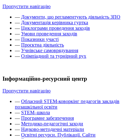
Пропустити навігацію
—
Документи, що регламентують діяльність ЗПО
—
Документація керівника гуртка
—
Циклограми проведення заходів
—
Умови проведення заходів
—
Показники участі
—
Проєктна діяльність
—
Учнівське самоврядування
—
Олімпіадний та турнірний рух
Інформаційно-ресурсний центр
Пропустити навігацію
—
Обласний STEM-коворкінг педагогів закладів
позашкільної освіти
—
STEM–школа
—
Програмне забезпечення
—
Методико-педагогічні заходи
—
Науково-методичні матеріали
—
Освітні ресурси. Публікації. Сайти