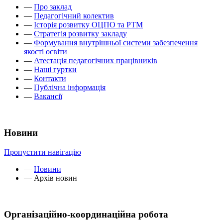
—
Про заклад
—
Педагогічний колектив
—
Історія розвитку ОЦПО та РТМ
—
Стратегія розвитку закладу
—
Формування внутрішньої системи забезпечення
якості освіти
—
Атестація педагогічних працівників
—
Наші гуртки
—
Контакти
—
Публічна інформація
—
Вакансії
Новини
Пропустити навігацію
—
Новини
—
Архів новин
Організаційно-координаційна робота