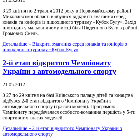
21.05.2012
З 29 квітня по 2 травня 2012 року в Первомайському районі
Миколаївської області відбулися відкритті змагання серед
юнаків та юніорів із пішохідного туризму «Кубок Бугу». Захід
проходив у мальовничому місці біля Південного Бугу в районі
Громових Скель.
Детальніше »
Відкриті змагання серед юнаків та юніорів з
пішохідного туризму «Кубок Бугу»
2-й етап відкритого Чемпіонату
України з автомодельного спорту
21.05.2012
З 27 по 29 квітня на базі Київського палацу дітей та юнацтва
відбувся 2-й етап відкритого Чемпіонату України з
автомодельного спорту (трасові моделі). Програмою
Чемпіонату передбачалася особисто-командна першість у 5-ти
спортивних класах моделей.
Детальніше »
2-й етап відкритого Чемпіонату України з
автомодельного спорту