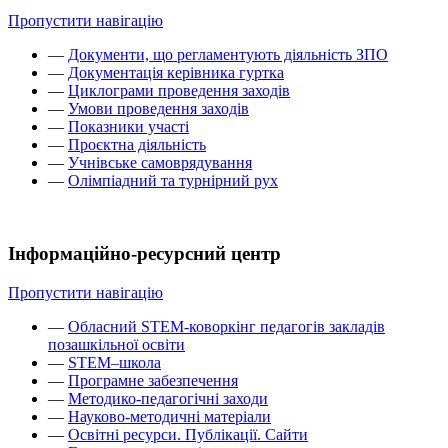
Пропустити навігацію
—
Документи, що регламентують діяльність ЗПО
—
Документація керівника гуртка
—
Циклограми проведення заходів
—
Умови проведення заходів
—
Показники участі
—
Проєктна діяльність
—
Учнівське самоврядування
—
Олімпіадний та турнірний рух
Інформаційно-ресурсний центр
Пропустити навігацію
—
Обласний STEM-коворкінг педагогів закладів
позашкільної освіти
—
STEM–школа
—
Програмне забезпечення
—
Методико-педагогічні заходи
—
Науково-методичні матеріали
—
Освітні ресурси. Публікації. Сайти