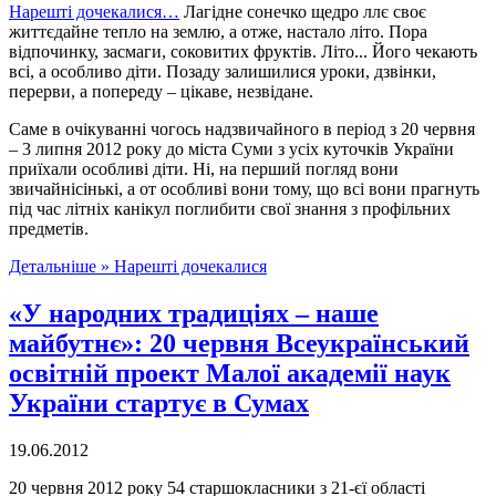
Нарешті дочекалися…
Лагідне сонечко щедро ллє своє
життєдайне тепло на землю, а отже, настало літо. Пора
відпочинку, засмаги, соковитих фруктів. Літо... Його чекають
всі, а особливо діти. Позаду залишилися уроки, дзвінки,
перерви, а попереду – цікаве, незвідане.
Саме в очікуванні чогось надзвичайного в період з 20 червня
– 3 липня 2012 року до міста Суми з усіх куточків України
приїхали особливі діти. Ні, на перший погляд вони
звичайнісінькі, а от особливі вони тому, що всі вони прагнуть
під час літніх канікул поглибити свої знання з профільних
предметів.
Детальніше »
Нарешті дочекалися
«У народних традиціях – наше
майбутнє»: 20 червня Всеукраїнський
освітній проект Малої академії наук
України стартує в Сумах
19.06.2012
20 червня 2012 року 54 старшокласники з 21-єї області