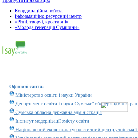
Пропустити навігацію
Координаційна робота
Інформаційно-ресурсний центр
«Різні, творчі, креативні»
«Молода генерація Сумщини»
Офіційні сайти:
Міністерство освіти і науки України
Департамент освіти і науки Сумської облдержадміністраці
Сумська обласна державна адміністрація
Інститут модернізації змісту освіти
Національний еколого-натуралістичний центр учнівської