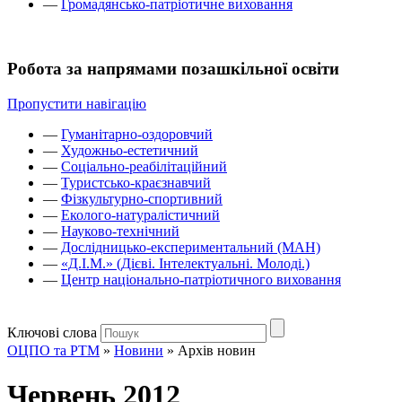
—
Громадянсько-патріотичне виховання
Робота за напрямами позашкільної освіти
Пропустити навігацію
—
Гуманітарно-оздоровчий
—
Художньо-естетичний
—
Соціально-реабілітаційний
—
Туристсько-краєзнавчий
—
Фізкультурно-спортивний
—
Еколого-натуралістичний
—
Науково-технічний
—
Дослідницько-експериментальний (МАН)
—
«Д.І.М.» (Дієві. Інтелектуальні. Молоді.)
—
Центр національно-патріотичного виховання
Ключові слова
ОЦПО та РТМ
»
Новини
»
Архів новин
Червень 2012