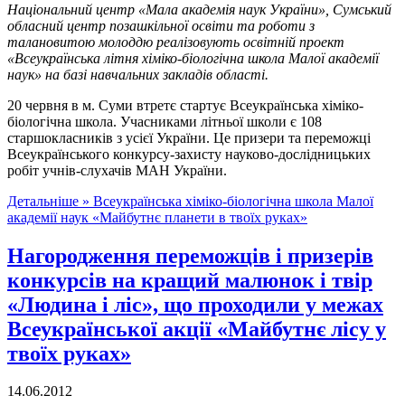
Національний центр «Мала академія наук України», Сумський
обласний центр позашкільної освіти та роботи з
талановитою молоддю реалізовують освітній проект
«Всеукраїнська літня хіміко-біологічна школа Малої академії
наук» на базі навчальних закладів області.
20 червня в м. Суми втретє стартує Всеукраїнська хіміко-
біологічна школа. Учасниками літньої школи є 108
старшокласників з усієї України. Це призери та переможці
Всеукраїнського конкурсу-захисту науково-дослідницьких
робіт учнів-слухачів МАН України.
Детальніше »
Всеукраїнська хіміко-біологічна школа Малої
академії наук «Майбутнє планети в твоїх руках»
Нагородження переможців і призерів
конкурсів на кращий малюнок і твір
«Людина і ліс», що проходили у межах
Всеукраїнської акції «Майбутнє лісу у
твоїх руках»
14.06.2012