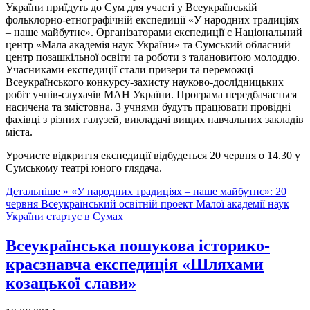
України приїдуть до Сум для участі у Всеукраїнській
фольклорно-етнографічній експедиції «У народних традиціях
– наше майбутнє». Організаторами експедиції є Національний
центр «Мала академія наук України» та Сумський обласний
центр позашкільної освіти та роботи з талановитою молоддю.
Учасниками експедиції стали призери та переможці
Всеукраїнського конкурсу-захисту науково-дослідницьких
робіт учнів-слухачів МАН України. Програма передбачається
насичена та змістовна. З учнями будуть працювати провідні
фахівці з різних галузей, викладачі вищих навчальних закладів
міста.
Урочисте відкриття експедиції відбудеться 20 червня о 14.30 у
Сумському театрі юного глядача.
Детальніше »
«У народних традиціях – наше майбутнє»: 20
червня Всеукраїнський освітній проект Малої академії наук
України стартує в Сумах
Всеукраїнська пошукова історико-
краєзнавча експедиція «Шляхами
козацької слави»