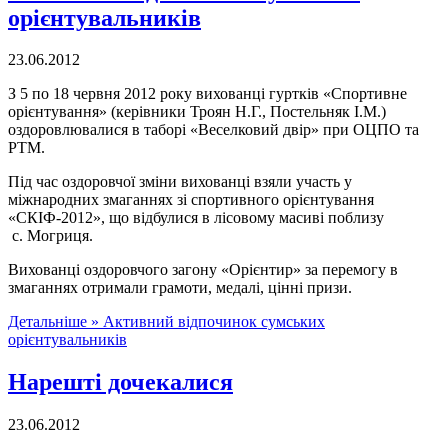
орієнтувальників
23.06.2012
З 5 по 18 червня 2012 року вихованці гуртків «Спортивне
орієнтування» (керівники Троян Н.Г., Постельняк І.М.)
оздоровлювалися в таборі «Веселковий двір» при ОЦПО та
РТМ.
Під час оздоровчої зміни вихованці взяли участь у
міжнародних змаганнях зі спортивного орієнтування
«СКІФ-2012», що відбулися в лісовому масиві поблизу
с. Могриця.
Вихованці оздоровчого загону «Орієнтир» за перемогу в
змаганнях отримали грамоти, медалі, цінні призи.
Детальніше »
Активний відпочинок сумських
орієнтувальників
Нарешті дочекалися
23.06.2012