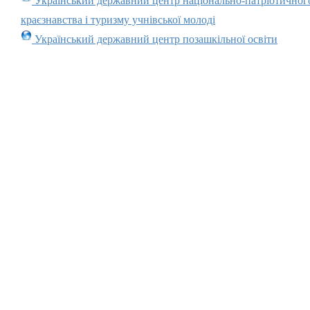
Український державний центр національно-патріотичног
краєзнавства і туризму учнівської молоді
Український державний центр позашкільної освіти