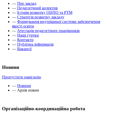
—
Про заклад
—
Педагогічний колектив
—
Історія розвитку ОЦПО та РТМ
—
Стратегія розвитку закладу
—
Формування внутрішньої системи забезпечення
якості освіти
—
Атестація педагогічних працівників
—
Наші гуртки
—
Контакти
—
Публічна інформація
—
Вакансії
Новини
Пропустити навігацію
—
Новини
—
Архів новин
Організаційно-координаційна робота