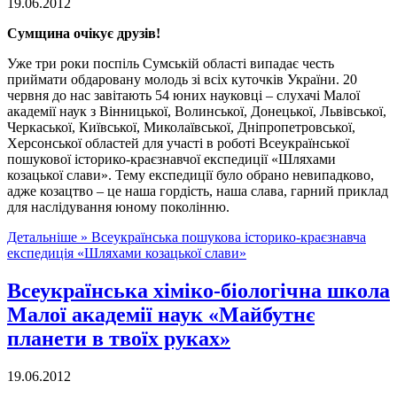
19.06.2012
Сумщина очікує друзів!
Уже три роки поспіль Сумській області випадає честь
приймати обдаровану молодь зі всіх куточків України. 20
червня до нас завітають 54 юних науковці – слухачі Малої
академії наук з Вінницької, Волинської, Донецької, Львівської,
Черкаської, Київської, Миколаївської, Дніпропетровської,
Херсонської областей для участі в роботі Всеукраїнської
пошукової історико-краєзнавчої експедиції «Шляхами
козацької слави». Тему експедиції було обрано невипадково,
адже козацтво – це наша гордість, наша слава, гарний приклад
для наслідування юному поколінню.
Детальніше »
Всеукраїнська пошукова історико-краєзнавча
експедиція «Шляхами козацької слави»
Всеукраїнська хіміко-біологічна школа
Малої академії наук «Майбутнє
планети в твоїх руках»
19.06.2012