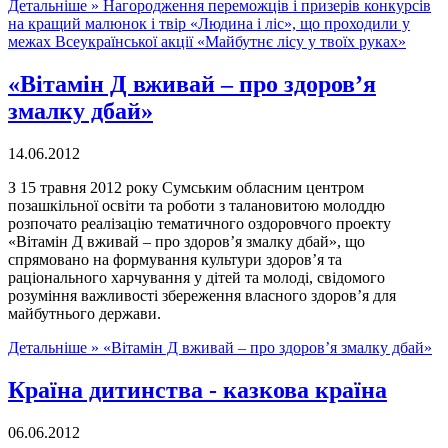
Детальніше »
Нагородження переможців і призерів конкурсів
на кращий малюнок і твір «Людина і ліс», що проходили у
межах Всеукраїнської акції «Майбутнє лісу у твоїх руках»
«Вітамін Д вживай – про здоров’я
змалку дбай»
14.06.2012
З 15 травня 2012 року Сумським обласним центром
позашкільної освіти та роботи з талановитою молоддю
розпочато реалізацію тематичного оздоровчого проекту
«Вітамін Д вживай – про здоров’я змалку дбай», що
спрямовано на формування культури здоров’я та
раціонального харчування у дітей та молоді, свідомого
розуміння важливості збереження власного здоров’я для
майбутнього держави.
Детальніше »
«Вітамін Д вживай – про здоров’я змалку дбай»
Країна дитинства - казкова країна
06.06.2012