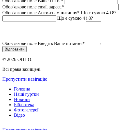
Обов'язкове поле
Ваше П.I.Б.
*
Обов'язкове поле
email адреса
*
Обов'язкове поле
Анти-спам питання
*
Що є сумою 4 і 8?
Що є сумою 4 і 8?
Обов'язкове поле
Введіть Ваше питання
*
© 2026 ОЦПО.
Всі права захищені.
Пропустити навігацію
Головна
Наші гуртки
Новини
Бібліотека
Фотогалереї
Відео