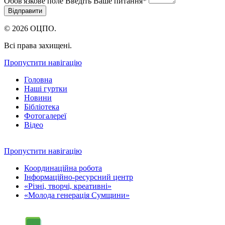
Обов'язкове поле
Введіть Ваше питання
*
© 2026 ОЦПО.
Всі права захищені.
Пропустити навігацію
Головна
Наші гуртки
Новини
Бібліотека
Фотогалереї
Відео
Пропустити навігацію
Координаційна робота
Інформаційно-ресурсний центр
«Різні, творчі, креативні»
«Молода генерація Сумщини»