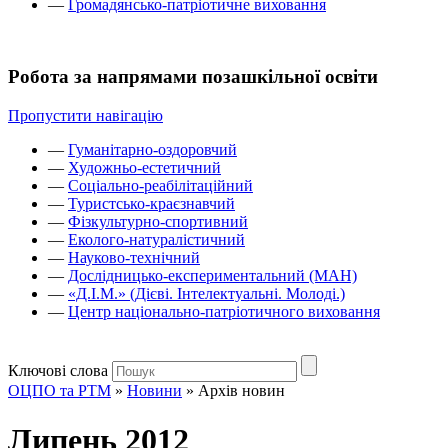
—
Громадянсько-патріотичне виховання
Робота за напрямами позашкільної освіти
Пропустити навігацію
—
Гуманітарно-оздоровчий
—
Художньо-естетичний
—
Соціально-реабілітаційний
—
Туристсько-краєзнавчий
—
Фізкультурно-спортивний
—
Еколого-натуралістичний
—
Науково-технічний
—
Дослідницько-експериментальний (МАН)
—
«Д.І.М.» (Дієві. Інтелектуальні. Молоді.)
—
Центр національно-патріотичного виховання
Ключові слова
ОЦПО та РТМ
»
Новини
»
Архів новин
Липень 2012