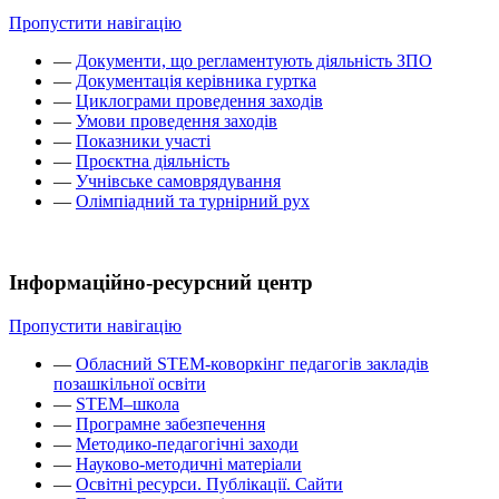
Пропустити навігацію
—
Документи, що регламентують діяльність ЗПО
—
Документація керівника гуртка
—
Циклограми проведення заходів
—
Умови проведення заходів
—
Показники участі
—
Проєктна діяльність
—
Учнівське самоврядування
—
Олімпіадний та турнірний рух
Інформаційно-ресурсний центр
Пропустити навігацію
—
Обласний STEM-коворкінг педагогів закладів
позашкільної освіти
—
STEM–школа
—
Програмне забезпечення
—
Методико-педагогічні заходи
—
Науково-методичні матеріали
—
Освітні ресурси. Публікації. Сайти