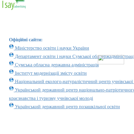
Офіційні сайти:
Міністерство освіти і науки України
Департамент освіти і науки Сумської облдержадміністраці
Сумська обласна державна адміністрація
Інститут модернізації змісту освіти
Національний еколого-натуралістичний центр учнівської
Український державний центр національно-патріотичног
краєзнавства і туризму учнівської молоді
Український державний центр позашкільної освіти