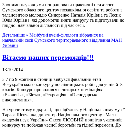
З юними науковцями попрацювали практичні психологи
Сумського обласного центру позашкільної освіти та роботи з
талановитою молоддю Сидоренко Наталія Юріївна та Лесик
Юлія Юріївна, які допомогли зняти напругу та підготували до
плідної навчальної діяльності під час сесії.
Детальніше »
Майбутні вчені-філологи зібралися на
навчальній сесії Сумського територіального відділення МАН
України
Вітаємо наших переможців!!!
13.10.2014
З 7 по 9 жовтня в столиці відбувся фінальний етап
Всеукраїнського конкурсу дослідницьких робіт для учнів 6–8
класів. Конкурс проводився в чотирьох номінаціях:
«Екологія», «Біота», «Рекреація» і «Господарське
використання».
На урочистому відкритті, що відбулося у Національному музеї
Тараса Шевченка, директор Національного центру «Мала
академія наук України» Оксен ЛІСОВИЙ привітав учасників
конкурсу та побажав чесної боротьби та гідної перемоги. До