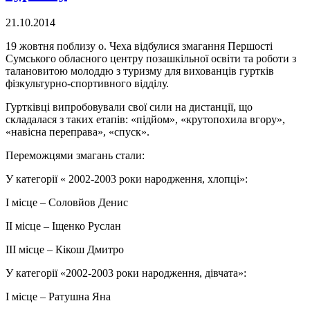
21.10.2014
19 жовтня поблизу о. Чеха відбулися змагання Першості
Сумського обласного центру позашкільної освіти та роботи з
талановитою молоддю з туризму для вихованців гуртків
фізкультурно-спортивного відділу.
Гуртківці випробовували свої сили на дистанції, що
складалася з таких етапів: «підйом», «крутопохила вгору»,
«навісна переправа», «спуск».
Переможцями змагань стали:
У категорії « 2002-2003 роки народження, хлопці»:
І місце – Соловйов Денис
ІІ місце – Іщенко Руслан
ІІІ місце – Кікош Дмитро
У категорії «2002-2003 роки народження, дівчата»:
І місце – Ратушна Яна