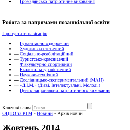
—
Громадянсько-патріотичне виховання
Робота за напрямами позашкільної освіти
Пропустити навігацію
—
Гуманітарно-оздоровчий
—
Художньо-естетичний
—
Соціально-реабілітаційний
—
Туристсько-краєзнавчий
—
Фізкультурно-спортивний
—
Еколого-натуралістичний
—
Науково-технічний
—
Дослідницько-експериментальний (МАН)
—
«Д.І.М.» (Дієві. Інтелектуальні. Молоді.)
—
Центр національно-патріотичного виховання
Ключові слова
ОЦПО та РТМ
»
Новини
»
Архів новин
Жовтень 2014