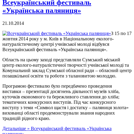
Всеукраїнський фестиваль
«Українська паляниця»
21.10.2014
З 15 по 17
жовтня 2014 року у м. Київ в Національному еколого-
натуралістичному центрі учнівської молоді відбувся
Всеукраїнський фестиваль «Українська паляниця».
Область на цьому заході представляли Сумський міський
центр еколого-натуралістичної творчості учнівської молоді та
Комунальний заклад Сумської обласної ради – обласний центр
позашкільної освіти та роботи з талановитою молоддю.
Програмою фестивалю було передбачено проведення
виставки – презентації досягнень діяльності музеїв хліба,
куточків економного та бережливого ставлення до хліба;
тематичних конкурсних виступів. Під час конкурсного
виступу з теми «Символ щастя і достатку – паляниця золота»
вихованці області продемонстрували знання народних
традицій рідного краю.
Детальніше »
Всеукраїнський фестиваль «Українська
паляниця»