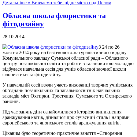
Детальніше »
Вивчаємо тебе, рідне місто над Пслом
Обласна школа флористики та
фітодизайну
28.10.2014
З 24 по 26
жовтня 2014 року на базі еколого-натуралістичного відділу
Комунального закладу Сумської обласної ради – Обласного
центру позашкільної освіти та роботи з талановитою молоддю
відбулася навчальна сесія для учнів обласної заочної школи
флористики та фітодизайну.
У навчальній сесії взяли участь вихованці творчих учнівських
об’єднань позашкільних та загальноосвітніх навчальних
закладів міст Охтирки, Тростянця, Сумського та Охтирського
районів.
Під час занять діти ознайомилися з історією виникнення
аранжування квітів, дізналися про сучасний стиль і напрями
європейського та японського стилів аранжування квітів.
Цікавим було теоретично-практичне заняття «Створення