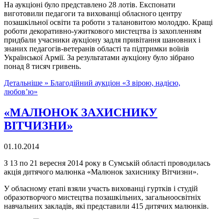
На аукціоні було представлено 28 лотів. Експонати
виготовили педагоги та вихованці обласного центру
позашкільної освіти та роботи з талановитою молоддю. Кращі
роботи декоративно-ужиткового мистецтва із захопленням
придбали учасники аукціону задля привітання шановних і
знаних педагогів-ветеранів області та підтримки воїнів
Української Армії. За результатами аукціону було зібрано
понад 8 тисяч гривень.
Детальніше »
Благодійний аукціон «З вірою, надією,
любов’ю»
«МАЛЮНОК ЗАХИСНИКУ
ВІТЧИЗНИ»
01.10.2014
З 13 по 21 вересня 2014 року в Сумській області проводилась
акція дитячого малюнка «Малюнок захиснику Вітчизни».
У обласному етапі взяли участь вихованці гуртків і студій
образотворчого мистецтва позашкільних, загальноосвітніх
навчальних закладів, які представили 415 дитячих малюнків.