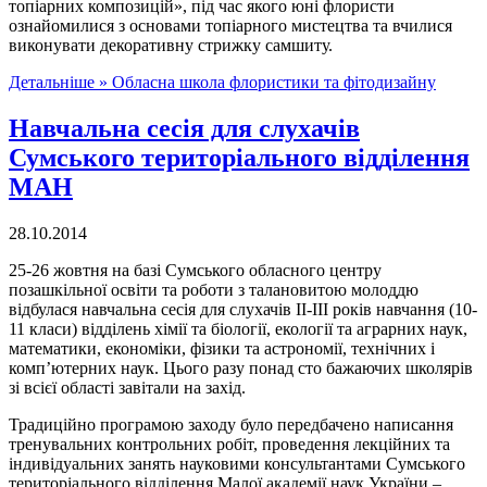
топіарних композицій», під час якого юні флористи
ознайомилися з основами топіарного мистецтва та вчилися
виконувати декоративну стрижку самшиту.
Детальніше »
Обласна школа флористики та фітодизайну
Навчальна сесія для слухачів
Сумського територіального відділення
МАН
28.10.2014
25-26 жовтня на базі Сумського обласного центру
позашкільної освіти та роботи з талановитою молоддю
відбулася навчальна сесія для слухачів ІІ-ІІІ років навчання (10-
11 класи) відділень хімії та біології, екології та аграрних наук,
математики, економіки, фізики та астрономії, технічних і
комп’ютерних наук. Цього разу понад сто бажаючих школярів
зі всієї області завітали на захід.
Традиційно програмою заходу було передбачено написання
тренувальних контрольних робіт, проведення лекційних та
індивідуальних занять науковими консультантами Сумського
територіального відділення Малої академії наук України –