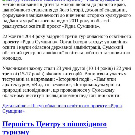
метою виховання в дітей та молоді любові до рідного краю,
шанобливого ставлення до його історії, духовної спадщини,
формування зацікавленості до вивчення історико-культурного
надбання українського народу з 2011 року в області
реалізується освітній проект «Рідна Сумщина».
22 жовтня 2014 року відбувся третій тур обласного освітнього
проекту «Рідна Сумщина». Організатори заходу: управління
освіти і науки обласної державної адміністрації, Сумський
обласний центр позашкільної освіти та роботи з талановитою
молоддю.
Учасниками заходу стали 23 учні другої (10-14 років) і 22 учні
третьої (15-17 років) вікових категорій. Вони взяли участь у
тестуванні за напрямами: «Історичні події», «Пам’ятки
архітектури», «Видатні земляки», «Історико-культурні та
природні заповідники», що проводилося у Сумському
обласному інституті післядипломної педагогічної освіти.
Детальніше »
ІІІ тур обласного освітнього проекту «Рідна
Сумщина»
Першість Центру з пішохідного
туризму