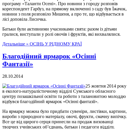
програму «Таланти Осені». Про новини з городу розповів
кореспондент Гарбуз, на прямому включенні з саду був Їжачок,
новини з поля розповіло Мишеня, а про те, що відбувається в
лісі доповіла Лисичка.
Батьки були активними учасниками свята: разом із дітьми
гралися, виступали у ролі овочів і фруктів, які вихвалялися.
Детальніше »
ОСІНЬ У РІДНОМУ КРАЇ
Благодійний ярмарок «Осінні
Фантазії»
28.10.2014
25 жовтня 2014 року
в еколого-натуралістичному відділі Сумського обласного
центру позашкільної освіти та роботи з талановитою молоддю
відбувся благодійний ярмарок «Осінні фантазії».
На ярмарку можна було придбати сувеніри, листівки, картини,
вироби з природного матеріалу, овочі, фрукти, смачну випічку.
Все це від щирого серця принесли на продаж вихованці
творчих учнівських об’єднань, батьки і педагоги відділу.