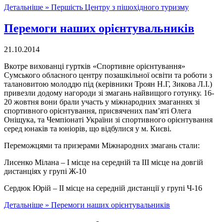
Детальніше »
Першість Центру з пішохідного туризму
Перемоги наших орієнтувальників
21.10.2014
Вкотре вихованці гуртків «Спортивне орієнтування»
Сумського обласного центру позашкільної освіти та роботи з
талановитою молоддю під (керівники Троян Н.Г, Зикова Л.І.)
привезли додому нагороди зі змагань найвищого готунку. 16-
20 жовтня вони брали участь у міжнародних змаганнях зі
спортивного орієнтування, присвячених пам’яті Олега
Оніщука, та Чемпіонаті України зі спортивного орієнтування
серед юнаків та юніорів, що відбулися у м. Києві.
Переможцями та призерами Міжнародних змагань стали:
Лисенко Мілана – І місце на середній та ІІІ місце на довгій
дистанціях у групі Ж-10
Сердюк Юрій – ІІ місце на середній дистанції у групі Ч-16
Детальніше »
Перемоги наших орієнтувальників