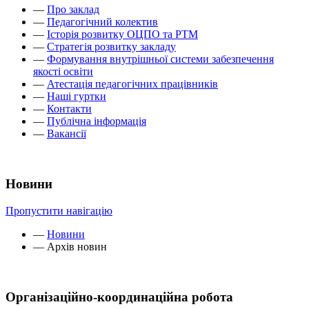
—
Про заклад
—
Педагогічний колектив
—
Історія розвитку ОЦПО та РТМ
—
Стратегія розвитку закладу
—
Формування внутрішньої системи забезпечення
якості освіти
—
Атестація педагогічних працівників
—
Наші гуртки
—
Контакти
—
Публічна інформація
—
Вакансії
Новини
Пропустити навігацію
—
Новини
—
Архів новин
Організаційно-координаційна робота