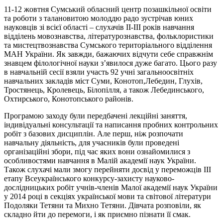
11-12 жовтня Сумський обласний центр позашкільної освіти
та роботи з талановитою молоддю радо зустрічав юних
науковців зі всієї області – слухачів ІІ-ІІІ років навчання
відділень мовознавства, літературознавства, фольклористики
та мистецтвознавства Сумського територіального відділення
МАН України. Як завжди, бажаючих відчути себе справжнім
знавцем філологічної науки зʼявилося дуже багато. Цього разу
в навчальній сесії взяли участь 92 учні загальноосвітніх
навчальних закладів міст Суми, Конотоп,Лебедин, Глухів,
Тростянець, Кролевець, Білопілля, а також Лебединського,
Охтирського, Конотопського районів.
Програмою заходу були передбачені лекційні заняття,
індивідуальні консультації та написання пробних контрольних
робіт з базових дисциплін. Але перш, ніж розпочати
навчальну діяльність, для учасників були проведені
організаційні збори, під час яких вони ознайомилися з
особливостями навчання в Малій академії наук України.
Також слухачі мали змогу перейняти досвід у переможців ІІІ
етапу Всеукраїнського конкурсу-захисту науково-
дослідницьких робіт учнів-членів Малої академії наук України
у 2014 році в секціях української мови та світової літератури
Подоляки Тетяни та Михно Тетяни. Дівчата розповіли, як
складно йти до перемоги, і як приємно пізнати її смак.