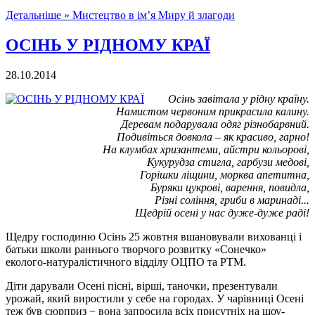
Детальніше »
Мистецтво в ім’я Миру й злагоди
ОСІНЬ У РІДНОМУ КРАЇ
28.10.2014
Осінь завітала у рідну країну.
Намистом червоним прикрасила калину.
Деревам подарувала одяг різнобарвний.
Подивіться довкола – як красиво, гарно!
На клумбах хризантеми, айстри кольорові,
Кукурудза стигла, гарбузи медові,
Горішки ліщини, морква апетитна,
Буряки цукрові, варення, повидла,
Різні соління, гриби в маринаді...
Щедрій осені у нас дуже-дуже раді!
Щедру господиню Осінь 25 жовтня вшановували вихованці і
батьки школи раннього творчого розвитку «Сонечко»
еколого-натуралістичного відділу ОЦПО та РТМ.
Діти дарували Осені пісні, вірші, таночки, презентували
урожай, який виростили у себе на городах. У чарівниці Осені
теж був сюрприз − вона запросила всіх присутніх на шоу-