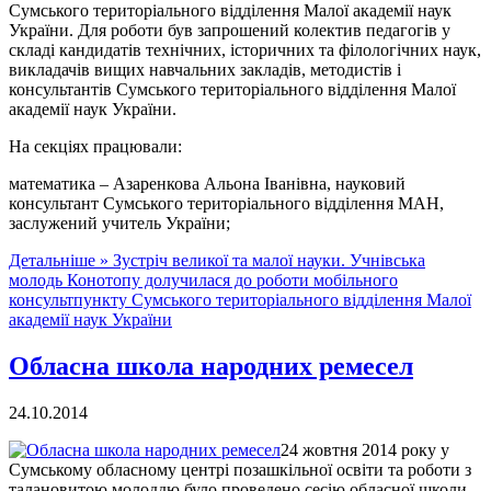
Сумського територіального відділення Малої академії наук
України. Для роботи був запрошений колектив педагогів у
складі кандидатів технічних, історичних та філологічних наук,
викладачів вищих навчальних закладів, методистів і
консультантів Сумського територіального відділення Малої
академії наук України.
На секціях працювали:
математика – Азаренкова Альона Іванівна, науковий
консультант Сумського територіального відділення МАН,
заслужений учитель України;
Детальніше »
Зустріч великої та малої науки. Учнівська
молодь Конотопу долучилася до роботи мобільного
консультпункту Сумського територіального відділення Малої
академії наук України
Обласна школа народних ремесел
24.10.2014
24 жовтня 2014 року у
Сумському обласному центрі позашкільної освіти та роботи з
талановитою молоддю було проведено сесію обласної школи