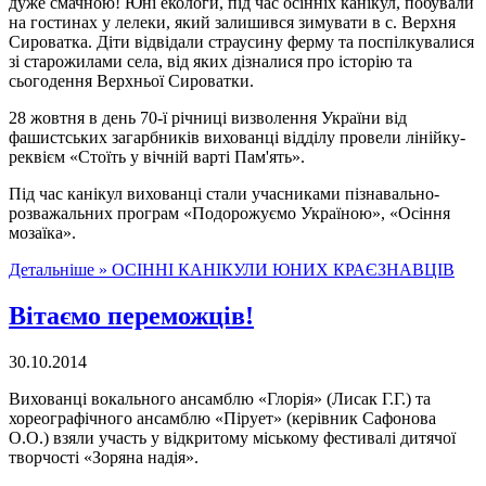
дуже смачною! Юні екологи, під час осінніх канікул, побували
на гостинах у лелеки, який залишився зимувати в с. Верхня
Сироватка. Діти відвідали страусину ферму та поспілкувалися
зі старожилами села, від яких дізналися про історію та
сьогодення Верхньої Сироватки.
28 жовтня в день 70-ї річниці визволення України від
фашистських загарбників вихованці відділу провели лінійку-
реквієм «Стоїть у вічній варті Пам'ять».
Під час канікул вихованці стали учасниками пізнавально-
розважальних програм «Подорожуємо Україною», «Осіння
мозаїка».
Детальніше »
ОСІННІ КАНІКУЛИ ЮНИХ КРАЄЗНАВЦІВ
Вітаємо переможців!
30.10.2014
Вихованці вокального ансамблю «Глорія» (Лисак Г.Г.) та
хореографічного ансамблю «Пірует» (керівник Сафонова
О.О.) взяли участь у відкритому міському фестивалі дитячої
творчості «Зоряна надія».