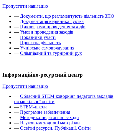
Пропустити навігацію
—
Документи, що регламентують діяльність ЗПО
—
Документація керівника гуртка
—
Циклограми проведення заходів
—
Умови проведення заходів
—
Показники участі
—
Проєктна діяльність
—
Учнівське самоврядування
—
Олімпіадний та турнірний рух
Інформаційно-ресурсний центр
Пропустити навігацію
—
Обласний STEM-коворкінг педагогів закладів
позашкільної освіти
—
STEM–школа
—
Програмне забезпечення
—
Методико-педагогічні заходи
—
Науково-методичні матеріали
—
Освітні ресурси. Публікації. Сайти