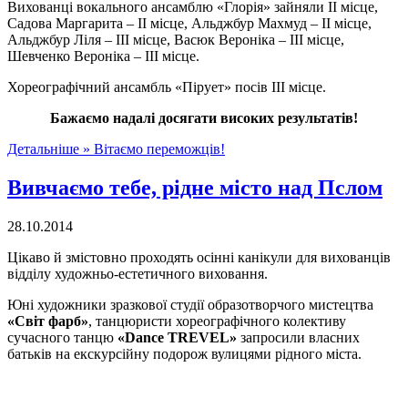
Вихованці вокального ансамблю «Глорія» зайняли ІІ місце,
Садова Маргарита – ІІ місце, Альджбур Махмуд – ІІ місце,
Альджбур Ліля – ІІІ місце, Васюк Вероніка – ІІІ місце,
Шевченко Вероніка – ІІІ місце.
Хореографічний ансамбль «Пірует» посів ІІІ місце.
Бажаємо надалі досягати високих результатів!
Детальніше »
Вітаємо переможців!
Вивчаємо тебе, рідне місто над Пслом
28.10.2014
Цікаво й змістовно проходять осінні канікули для вихованців
відділу художньо-естетичного виховання.
Юні художники зразкової студії образотворчого мистецтва
«Світ фарб»
, танцюристи хореографічного колективу
сучасного танцю
«Dance TREVEL»
запросили власних
батьків на екскурсійну подорож вулицями рідного міста.