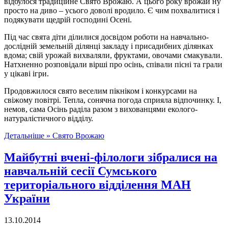
відбулося традиційне Свято Врожаю. А цього року врожай ну
просто на диво – усього доволі вродило. Є чим похвалитися і
подякувати щедрій господині Осені.
Під час свята діти ділилися досвідом роботи на навчально-
дослідній земельній ділянці закладу і присадибних ділянках
вдома; свій урожай вихваляли, фруктами, овочами смакували.
Натхненно розповідали вірші про осінь, співали пісні та грали
у цікаві ігри.
Продовжилося свято веселим пікніком і конкурсами на
свіжому повітрі. Тепла, сонячна погода сприяла відпочинку. І,
немов, сама Осінь раділа разом з вихованцями еколого-
натуралістичного відділу.
Детальніше »
Свято Врожаю
Майбутні вчені-філологи зібралися на
навчальній сесії Сумського
територіального відділення МАН
України
13.10.2014