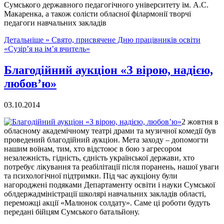
Сумського державного педагогічного університету ім. А.С.
Макаренка, а також солісти обласної філармонії творчі
педагоги навчальних закладів
Детальніше »
Свято, присвячене Дню працівників освіти
«Сузір’я на ім’я вчитель»
Благодійний аукціон «З вірою, надією,
любов’ю»
03.10.2014
2 жовтня в
обласному академічному театрі драми та музичної комедії був
проведений благодійний аукціон. Мета заходу – допомогти
нашим воїнам, тим, хто відстоює в бою з агресором
незалежність, гідність, єдність української держави, хто
потребує лікування та реабілітації після поранень, нашої уваги
та психологічної підтримки. Під час аукціону були
нагороджені подяками Департаменту освіти і науки Сумської
облдержадміністрації школярі навчальних закладів області,
переможці акції «Малюнок солдату». Саме ці роботи будуть
передані бійцям Сумського батальйону.