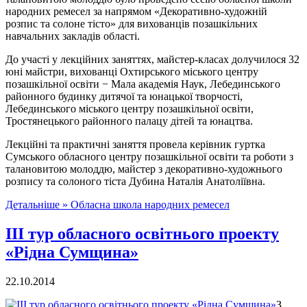
народних ремесел за напрямом «Декоративно-художній
розпис та солоне тісто» для вихованців позашкільних
навчальних закладів області.
До участі у лекційних заняттях, майстер-класах долучилося 32
юні майстри, вихованці Охтирського міського центру
позашкільної освіти − Мала академія Наук, Лебединського
районного будинку дитячої та юнацької творчості,
Лебединського міського центру позашкільної освіти,
Тростянецького районного палацу дітей та юнацтва.
Лекційні та практичні заняття провела керівник гуртка
Сумського обласного центру позашкільної освіти та роботи з
талановитою молоддю, майстер з декоративно-художнього
розпису та солоного тіста Дубина Наталія Анатоліївна.
Детальніше »
Обласна школа народних ремесел
ІІІ тур обласного освітнього проекту
«Рідна Сумщина»
22.10.2014
З