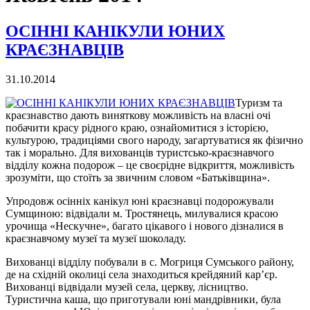
ОСІННІ КАНІКУЛИ ЮНИХ
КРАЄЗНАВЦІВ
31.10.2014
Туризм та
краєзнавство дають виняткову можливість на власні очі
побачити красу рідного краю, ознайомитися з історією,
культурою, традиціями свого народу, загартуватися як фізично
так і морально. Для вихованців туристсько-краєзнавчого
відділу кожна подорож – це своєрідне відкриття, можливість
зрозуміти, що стоїть за звичним словом «Батьківщина».
Упродовж осінніх канікул юні краєзнавці подорожували
Сумщиною: відвідали м. Тростянець, милувалися красою
урочища «Нескучне», багато цікавого і нового дізналися в
краєзнавчому музеї та музеї шоколаду.
Вихованці відділу побували в с. Могриця Сумського району,
де на східній околиці села знаходиться крейдяний кар’єр.
Вихованці відвідали музей села, церкву, лісництво.
Туристична каша, що приготували юні мандрівники, була