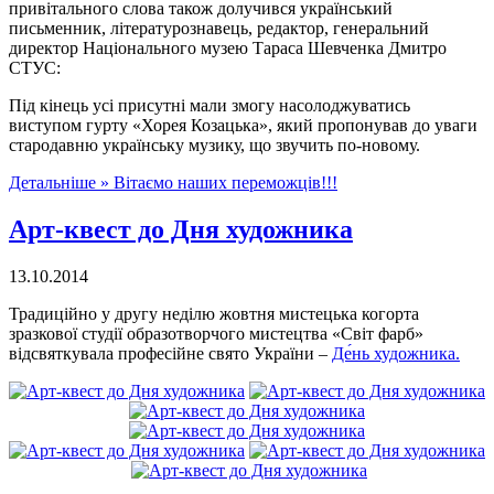
привітального слова також долучився український
письменник, літературознавець, редактор, генеральний
директор Національного музею Тараса Шевченка Дмитро
СТУС:
Під кінець усі присутні мали змогу насолоджуватись
виступом гурту «Хорея Козацька», який пропонував до уваги
стародавню українську музику, що звучить по-новому.
Детальніше »
Вітаємо наших переможців!!!
Арт-квест до Дня художника
13.10.2014
Традиційно у другу неділю жовтня мистецька когорта
зразкової студії образотворчого мистецтва «Світ фарб»
відсвяткувала професійне свято України –
Де́нь художника.