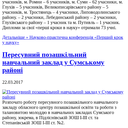
учасників, м. Ромни – 6 учасників, м. Суми – 62 учасники, м.
Глухів – 5 учасників, Великописарівського району – 5
учасників, м. Тростянець – 4 учасники, Липоводолинського
району. – 2 учасники, Лебединський району – 2 учасники,
Глухівського району – 1 учасник та м. Путивль – 1 учасник.
Дипломи за свої «перші кроки в науку» отримали 73 учні.
Детальніше »
Науково-практична конференція «Перший крок
у науку»
Пересувний позашкільний
навчальний заклад у Сумському
районі
22.03.2017
Розпочато роботу пересувного позашкільного навчального
закладу обласного центру позашкільної освіти та роботи з
талановитою молоддю в навчальних закладах Сумського
району, зокрема, в Підліснівській ЗОШ І-ІІІ ст. та
Степанівській ЗОШ І-ІІІ ст. №2.