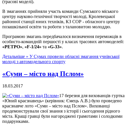
(трасові моделі).
В змаганнях прийняли участь команди Сумського міського
центру науково-технічної творчості молоді, Кролевецької
районної станції юних техніків, КЗ СОР - обласного центру
позашкільної освіти та роботи з талановитою молоддю.
Програмою змагань передбачалося визначення переможців в
особисто-командній першості у класах трасових автомоделей:
«РЕТРО»
,
«F-1/24»
та
«G-33»
.
Детальніше »
У Сумах провели обласні змагання учнівської
молоді з автомодельного спорту
«Суми – місто над Пслом»
18.03.2017
17 березня для вихованців гуртка
«Юний краєзнавець» (керівник: Ємець А.В.) було проведено
краєзнавче лото «Суми – місто над Пслом». Вихованці
продемонстрували свої знання з історії і сьогодення рідного
міста. Кращі гравці були нагороджені грамотами і солодкими
подарунками.