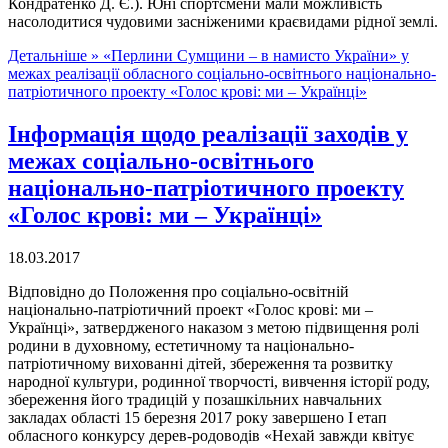
Кондратенко Д. Є.). Юні спортсмени мали можливість
насолодитися чудовими засніженими краєвидами рідної землі.
Детальніше »
«Перлини Сумщини – в намисто України» у
межах реалізації обласного соціально-освітнього національно-
патріотичного проекту «Голос крові: ми – Українці»
Інформація щодо реалізації заходів у
межах соціально-освітнього
національно-патріотичного проекту
«Голос крові: ми – Українці»
18.03.2017
Відповідно до Положення про соціально-освітній
національно-патріотичний проект «Голос крові: ми –
Українці», затвердженого наказом з метою підвищення ролі
родини в духовному, естетичному та національно-
патріотичному вихованні дітей, збереження та розвитку
народної культури, родинної творчості, вивчення історії роду,
збереження його традицій у позашкільних навчальних
закладах області 15 березня 2017 року завершено І етап
обласного конкурсу дерев-родоводів «Нехай завжди квітує