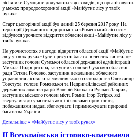
лісівники Сумщини долучаються до заходів, що організовують
у межах природоохоронної акції «Майбутнє лісу у твоїх
руках».
Старт цьогорічної акції був даний 25 березня 2017 року. На
території Державного підприємства «Роменський лісгосп»
відбулося урочисте відкриття обласної акції «Майбутнє лісу у
твоїх руках».
На урочистостях з нагоди відкриття обласної акції «Майбутнє
лісу у твоїх руках» були присутні багато почесних гостей: це
заступник голови Сумської обласної державної адміністрації
Микола Подопригора, заступник голови Сумської обласної
ради Тетяна Головко, заступник начальника обласного
управління лісового та мисливського господарства Олександр
Товстуха, голови Роменської та Недригайлівської районних
державних адміністрацій Валерій Білоха та Руслан Лаврик,
заступник міського голови міста Ромни Ігор Тетірко, які
звернулися до учасників акції зі словами привітання,
побажаннями надалі збагачувати і примножувати природні
багатства України.
Детальніше »
«Майбутнє лісу у твоїх руках»
ІІ Всеукраїнська історико-краєзнавча