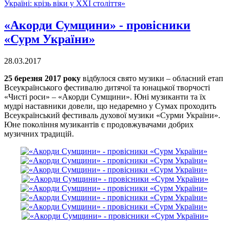
Україні: крізь віки у ХХІ століття»
«Акорди Сумщини» - провісники
«Сурм України»
28.03.2017
25 березня 2017 року
відбулося свято музики – обласний етап
Всеукраїнського фестивалю дитячої та юнацької творчості
«Чисті роси» – «Акорди Сумщини». Юні музиканти та їх
мудрі наставники довели, що недаремно у Сумах проходить
Всеукраїнський фестиваль духової музики «Сурми України».
Юне покоління музикантів є продовжувачами добрих
музичних традицій.