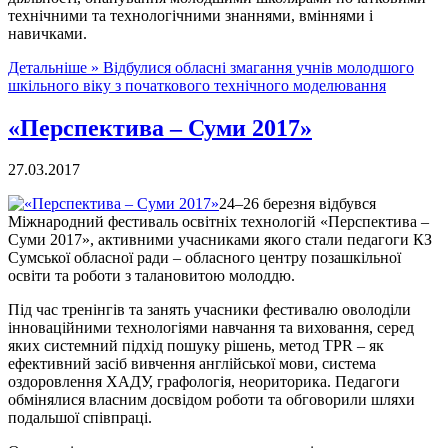
технічними та технологічними знаннями, вміннями і
навичками.
Детальніше »
Відбулися обласні змагання учнів молодшого
шкільного віку з початкового технічного моделювання
«Перспектива – Суми 2017»
27.03.2017
24–26 березня відбувся
Міжнародний фестиваль освітніх технологій «Перспектива –
Суми 2017», активними учасниками якого стали педагоги КЗ
Сумської обласної ради – обласного центру позашкільної
освіти та роботи з талановитою молоддю.
Під час тренінгів та занять учасники фестивалю оволоділи
інноваційними технологіями навчання та виховання, серед
яких системний підхід пошуку рішень, метод ТРR – як
ефективний засіб вивчення англійської мови, система
оздоровлення ХАДУ, графологія, неориторика. Педагоги
обмінялися власним досвідом роботи та обговорили шляхи
подальшої співпраці.