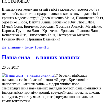
ПОСТАНОВКА".
Вітаємо весь колектив студії з цієї важливою перемогою! За
нею стоїть величезна праця великого колективу педагогів і
кращих моделей студії: Дерев'янченко Маша, Пилипенко Катя,
Удовенко Люба, Вакула Аліна, Бабченко Юля, Лібец Ліза,
Мурай Соня, Бриченко Ярослав, Хромова Алексія, Матвієнко
Карина, Грунчева Даша, Кравченко Ярослава, Іванова Даша,
Коваленко Ліза, Ніколаєнко Таня, Нестеренко Микита,
Гученко Женя , Прилипа Валентин!
Детальніше »
Знову Гран-Прі!
Наша сила – в наших знаннях
20.03.2017
17 березня відбулася
навчальна сесія обласної школи «Лідер». Креативні та
наполегливі «агенти змін» – лідери учнівського
самоврядування навчальних закладів області ознайомилися з
інформацією про міжнародні, всеукраїнські проекти, школи,
конкурси, участь у яких сприяє формуванню соціальних
компетентностей.