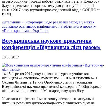
дерево родинне». Кращі роботи учасників І етапу Конкурсу
будуть представлені оргкомітету для участі у ІІ етапі до 1
квітня 2017 року (гуманітарно-оздоровчий відділ СОЦПО та
РТМ).
Детальніше »
Інформація щодо реалізації заходів у межах
соціально-освітнього національно-патріотичного проекту
«Голос крові: ми – Українці»
Всеукраїнська науково-практична
конференція «Відтворимо ліси разом»
18.03.2017
14-15 березня 2017 року керівники гуртків учнівського
лісництва «Совенятко» Роменської ЗОШ І-ІІІ ступенів № 11
Оксана Литвин та Тетяна Оробченко стали учасниками
Всеукраїнської науково-практичної конференції «Відтворимо
ліси разом», присвяченої Міжнародному дню Лісу.
Учасники конференції мали змогу обговорити актуальні
питання розвитку дитячо-юнацького лісівничого руху на