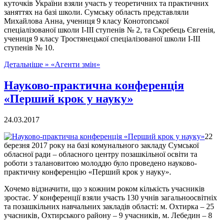
куточків України взяли участь у теоретичних та практичних
заняттях на базі школи. Сумську область представляли
Михайлова Анна, учениця 9 класу Конотопської
спеціалізованої школи І-ІІІ ступенів № 2, та Скребець Євгенія,
учениця 9 класу Тростянецької спеціалізованої школи І-ІІІ
ступенів № 10.
Детальніше »
«Агенти змін»
Науково-практична конференція
«Перший крок у науку»
24.03.2017
22
березня 2017 року на базі комунального закладу Сумської
обласної ради – обласного центру позашкільної освіти та
роботи з талановитою молоддю було проведено науково-
практичну конференцію «Перший крок у науку».
Хочемо відзначити, що з кожним роком кількість учасників
зростає. У конференції взяли участь 130 учнів загальноосвітніх
та позашкільних навчальних закладів області: м. Охтирка – 25
учасників, Охтирського району – 9 учасників, м. Лебедин – 8