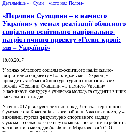
Детальніше »
«Суми – місто над Пслом»
«Перлини Сумщини – в намисто
України» у межах реалізації обласного
соціально-освітнього національно-
патріотичного проекту «Голос крові:
ми – Українці»
18.03.2017
У межах обласного соціально-освітнього національно-
патріотичного проекту «Голос крові: ми – Українці»
проводиться обласний конкурс туристсько-краєзнавчих
походів «Перлини Сумщини – в намисто України».
Учасниками конкурсу є учнівська молодь та студенти вищих
навчальних закладів.
У січні 2017 р відбувся лижний похід 3 ст. скл. територією
Сумського та Краснопільського районів. Учасники походу –
вихованці гуртків фізкультурно-спортивного відділу
Сумського обласного центру позашкільної освіти та роботи з
талановитою молоддю (керівники Мараховський С. О.,