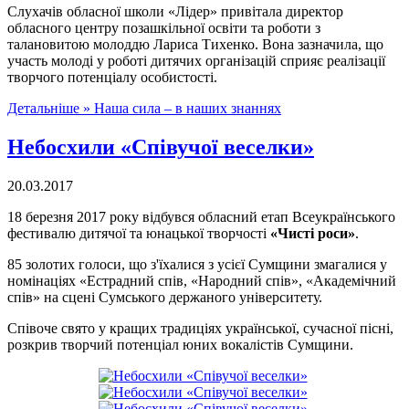
Слухачів обласної школи «Лідер» привітала директор
обласного центру позашкільної освіти та роботи з
талановитою молоддю Лариса Тихенко. Вона зазначила, що
участь молоді у роботі дитячих організацій сприяє реалізації
творчого потенціалу особистості.
Детальніше »
Наша сила – в наших знаннях
Небосхили «Співучої веселки»
20.03.2017
18 березня 2017 року відбувся обласний етап Всеукраїнського
фестивалю дитячої та юнацької творчості
«Чисті роси»
.
85 золотих голоси, що з'їхалися з усієї Сумщини змагалися у
номінаціях «Естрадний спів, «Народний спів», «Академічний
спів» на сцені Сумського держаного університету.
Співоче свято у кращих традиціях української, сучасної пісні,
розкрив творчий потенціал юних вокалістів Сумщини.