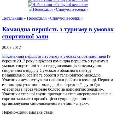
Детальніше »
Небосхили «Співучої веселки»
Командна першість з туризму в умовах
спортивної зали
20.03.2017
19
березня 2017 року відбулася командна першість з туризму в
умовах спортивної зали серед вихованців фізкультурно-
спортивного відділу Сумського обласного центру
позашкільної освіти та роботи з талановитою молоддю.
Учасники демонстрували навички роботи в команді. Першим
етапом для учасників молодшої та середньої групи був
«переправа через умовне болото за допомогою жердин».
Учасники старшої групи проходили етап «переправа навісна
горизонтальна» з організацією супроводження та
організовували самонаведення на етапі «спуск».
Переможцями змагань стали