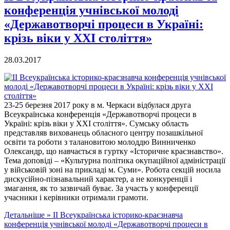
конференція учнівської молоді
«Державотворчі процеси в Україні:
крізь віки у ХХІ століття»
28.03.2017
23-25 березня 2017 року в м. Черкаси відбулася друга
Всеукраїнська конференція «Державотворчі процеси в
Україні: крізь віки у ХХІ століття». Сумську область
представляв вихованець обласного центру позашкільної
освіти та роботи з талановитою молоддю Винниченко
Олександр, що навчається в гуртку «Історичне краєзнавство».
Тема доповіді – «Культурна політика окупаційної адміністрації
у військовій зоні на прикладі м. Суми». Робота секцій носила
дискусійно-пізнавальний характер, а не конкуренції і
змагання, як то зазвичай буває. За участь у конференції
учасники і керівники отримали грамоти.
Детальніше »
ІІ Всеукраїнська історико-краєзнавча
конференція учнівської молоді «Державотворчі процеси в