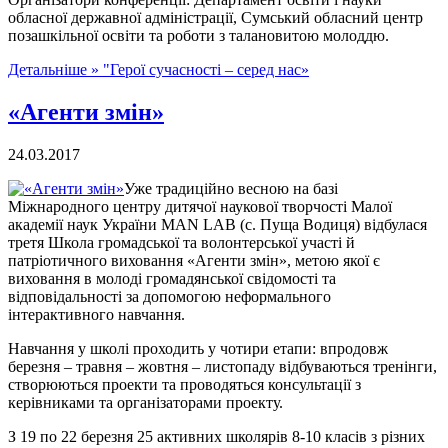
обласної державної адміністрації, Сумський обласний центр
позашкільної освіти та роботи з талановитою молоддю.
Детальніше »
"Герої сучасності – серед нас»
«Агенти змін»
24.03.2017
Уже традиційно весною на базі
Міжнародного центру дитячої наукової творчості Малої
академії наук України MAN LAB (с. Пуща Водиця) відбулася
третя Школа громадської та волонтерської участі й
патріотичного виховання «Агенти змін», метою якої є
виховання в молоді громадянської свідомості та
відповідальності за допомогою неформального
інтерактивного навчання.
Навчання у школі проходить у чотири етапи: впродовж
березня – травня – жовтня – листопаду відбуваються тренінги,
створюються проекти та проводяться консультації з
керівниками та організаторами проекту.
З 19 по 22 березня 25 активних школярів 8-10 класів з різних