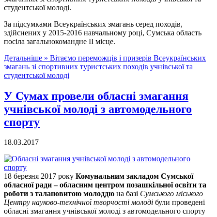
студентської молоді.
За підсумками Всеукраїнських змагань серед походів,
здійснених у 2015-2016 навчальному році, Сумська область
посіла загальнокомандне ІІ місце.
Детальніше »
Вітаємо переможців і призерів Всеукраїнських
змагань зі спортивних туристських походів учнівської та
студентської молоді
У Сумах провели обласні змагання
учнівської молоді з автомодельного
спорту
18.03.2017
18 березня 2017 року
Комунальним закладом Сумської
обласної ради – обласним центром позашкільної освіти та
роботи з талановитою молоддю
на базі
Сумського міського
Центру науково-технічної творчості молоді
були проведені
обласні змагання учнівської молоді з автомодельного спорту