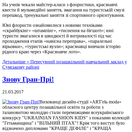
На учнів чекали майстер-класи з флористики, краєзнавчі
квести й мульмедійні заняття, змагання на туристській смузі
перешкод, тренувальні заняття зі спортивного орієнтування.
Юні флористи ознайомилися з новими техніками
«скраббукінг» «штампінг», «тиснення на бігшоті»; юні
туристи змагалися в швидкості й витривалості під час
проходження етапів «навісна переправа», «паралельні
вірьовки», «туристські вузли»; краєзнавці вивчали історію
рідного краю через «Краєзнавче лото».
Детальніше »
Пересувний позашкільний навчальний заклад у
Сумському районі
Знову Гран-Прі!
21.03.2017
Вихованці дизайн-студії «ART'elь moda»
обласного центру позашкільної освіти та роботи з
талановитою молоддю стали переможцями всеукраїнського
конкурсу "UKRAINIAN FASHION KIDS" з показами колекцій
"Гетьманщина" і "ВІЛЬНИЙ ПТАХ"! Крім того виступ було
відзначено дипломами "КРАЩЕ ДЕФІЛЕ" і "КРАЩА