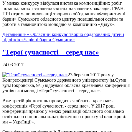
У межах конкурсу відбулася виставка композиційних робіт
позашкільних і загальноосвітніх навчальних закладів. ГРАН-
ПРІ отримали вихованці творчого об’єднання «Флористичні
барви» Сумського обласного центру позашкільної освіти та
роботи з талановитою молоддю за композицію «Дідух».
Детальніше »
Обласний конкурс творчо обдарованих дітей і
підлітків «Чарівні барви Сумщини»
"Герої сучасності – серед нас»
24.03.2017
23 березня 2017 року у
Конгрес-центрі Сумського державного університету (м.Суми,
вул.Покровська, 9/1) відбулася обласна краєзнавча конференція
учнівської молоді «Герої сучасності – серед нас».
Вже третій рік поспіль проводиться обласна краєзнавча
конференція «Герої сучасності - серед нас». У 2017 році
конференція працює у межах реалізації обласного соціально-
освітнього національно-патріотичного проекту «Голос крові:
ми – Українці!».
Організатори конференції: Департамент освіти і науки