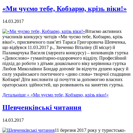
«Ми чуємо тебе, Кобзарю, крізь віки!»
14.03.2017
Вітаємо активних
учасників конкурсу читців «Ми чуємо тебе, Кобзарю, крізь
віки!», присвяченого пам’яті Тараса Григоровича Шевченка,
що відбувся 11.03.2017 р., Зінченко Віталіну (ІІ місце) й
Паламарчука Василя (лауреата конкурсу) – вихованців гуртка
«Дивослово» гуманітарно-оздоровчого відділу. Професійний
підхід до роботи з дітьми дошкільного віку керівника гуртка
Любов Миколаївни Бондар допоміг їм відчути душею красу й
силу українського поетичного «диво слова» творчої спадщини
Кобзаря! Діти висловити ці почуття за допомогою власних
ораторських здібностей, що розвивають на заняттях гуртка.
Детальніше »
«Ми чуємо тебе, Кобзарю, крізь віки!»
Шевченківські читання
14.03.2017
11 березня 2017 року у туристсько-