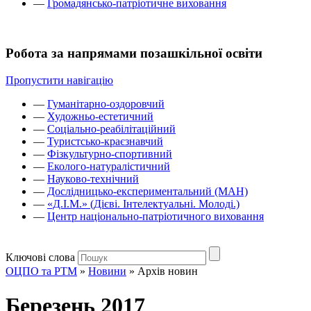
—
Громадянсько-патріотичне виховання
Робота за напрямами позашкільної освіти
Пропустити навігацію
—
Гуманітарно-оздоровчий
—
Художньо-естетичний
—
Соціально-реабілітаційний
—
Туристсько-краєзнавчий
—
Фізкультурно-спортивний
—
Еколого-натуралістичний
—
Науково-технічний
—
Дослідницько-експериментальний (МАН)
—
«Д.І.М.» (Дієві. Інтелектуальні. Молоді.)
—
Центр національно-патріотичного виховання
Ключові слова
ОЦПО та РТМ
»
Новини
»
Архів новин
Березень 2017