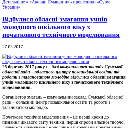
Детальніше »
«Акорди Сумщини» - провісники «Сурм
України»
Відбулися обласні змагання учнів
молодшого шкільного віку з
початкового технічного моделювання
27.03.2017
25 березня 2017 року
на базі
комунального закладу Сумської
обласної ради – обласного центру позашкільної освіти та
роботи з талановитою молоддю
відбулися
обласні змагання
учнів молодшого шкільного віку з початкового технічного
моделювання
.
Організатор змагань – комунальний заклад Сумської обласної
ради – обласний центр позашкільної освіти та роботи з
талановитою молоддю.
Початкове технічне моделювання – це перші кроки до
пізнання цікавого світу техніки, перші спроби власної творчої
діяльності, опанування молодшими школярами початковими