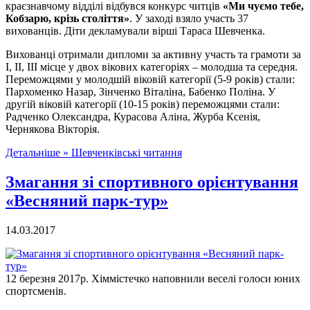
краєзнавчому відділі відбувся конкурс читців
«Ми чуємо тебе,
Кобзарю, крізь століття»
. У заході взяло участь 37
вихованців. Діти декламували вірші Тараса Шевченка.
Вихованці отримали дипломи за активну участь та грамоти за
І, ІІ, ІІІ місце у двох вікових категоріях – молодша та середня.
Переможцями у молодшій віковій категорії (5-9 років) стали:
Пархоменко Назар, Зінченко Віталіна, Бабенко Поліна. У
другій віковій категорії (10-15 років) переможцями стали:
Радченко Олександра, Курасова Аліна, Журба Ксенія,
Чернякова Вікторія.
Детальніше »
Шевченківські читання
Змагання зі спортивного орієнтування
«Весняний парк-тур»
14.03.2017
12 березня 2017р. Хіммістечко наповнили веселі голоси юних
спортсменів.