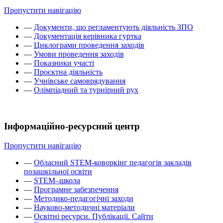
Пропустити навігацію
—
Документи, що регламентують діяльність ЗПО
—
Документація керівника гуртка
—
Циклограми проведення заходів
—
Умови проведення заходів
—
Показники участі
—
Проєктна діяльність
—
Учнівське самоврядування
—
Олімпіадний та турнірний рух
Інформаційно-ресурсний центр
Пропустити навігацію
—
Обласний STEM-коворкінг педагогів закладів
позашкільної освіти
—
STEM–школа
—
Програмне забезпечення
—
Методико-педагогічні заходи
—
Науково-методичні матеріали
—
Освітні ресурси. Публікації. Сайти