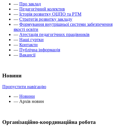
—
Про заклад
—
Педагогічний колектив
—
Історія розвитку ОЦПО та РТМ
—
Стратегія розвитку закладу
—
Формування внутрішньої системи забезпечення
якості освіти
—
Атестація педагогічних працівників
—
Наші гуртки
—
Контакти
—
Публічна інформація
—
Вакансії
Новини
Пропустити навігацію
—
Новини
—
Архів новин
Організаційно-координаційна робота