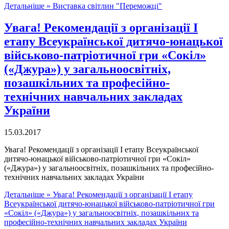
Детальніше »
Виставка світлин "Переможці"
Увага! Рекомендації з організації І
етапу Всеукраїнської дитячо-юнацької
військово-патріотичної гри «Сокіл»
(«Джура») у загальноосвітніх,
позашкільних та професійно-
технічних навчальних закладах
України
15.03.2017
Увага! Рекомендації з організації І етапу Всеукраїнської
дитячо-юнацької військово-патріотичної гри «Сокіл»
(«Джура») у загальноосвітніх, позашкільних та професійно-
технічних навчальних закладах України
Детальніше »
Увага! Рекомендації з організації І етапу
Всеукраїнської дитячо-юнацької військово-патріотичної гри
«Сокіл» («Джура») у загальноосвітніх, позашкільних та
професійно-технічних навчальних закладах України