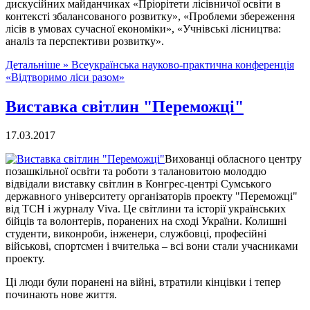
дискусійних майданчиках «Пріорітети лісівничої освіти в
контексті збалансованого розвитку», «Проблеми збереження
лісів в умовах сучасної економіки», «Учнівські лісництва:
аналіз та перспективи розвитку».
Детальніше »
Всеукраїнська науково-практична конференція
«Відтворимо ліси разом»
Виставка світлин "Переможці"
17.03.2017
Вихованці обласного центру
позашкільної освіти та роботи з талановитою молоддю
відвідали виставку світлин в Конгрес-центрі Сумського
державного університету організаторів проекту "Переможці"
від ТСН і журналу Viva. Це світлини та історії українських
бійців та волонтерів, поранених на сході України. Колишні
студенти, виконроби, інженери, службовці, професійні
військові, спортсмен і вчителька – всі вони стали учасниками
проекту.
Ці люди були поранені на війні, втратили кінцівки і тепер
починають нове життя.