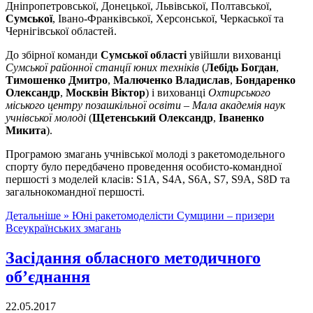
Дніпропетровської, Донецької, Львівської, Полтавської,
Сумської
, Івано-Франківської, Херсонської, Черкаської та
Чернігівської областей.
До збірної команди
Сумської області
увійшли вихованці
Сумської районної станції юних техніків
(
Лебідь Богдан
,
Тимошенко Дмитро
,
Малюченко Владислав
,
Бондаренко
Олександр
,
Москвін Віктор
) і вихованці
Охтирського
міського центру позашкільної освіти – Мала академія наук
учнівської молоді
(
Щетенський Олександр
,
Іваненко
Микита
).
Програмою змагань учнівської молоді з ракетомодельного
спорту було передбачено проведення особисто-командної
першості з моделей класів: S1A, S4A, S6A, S7, S9A, S8D та
загальнокомандної першості.
Детальніше »
Юні ракетомоделісти Сумщини – призери
Всеукраїнських змагань
Засідання обласного методичного
об’єднання
22.05.2017