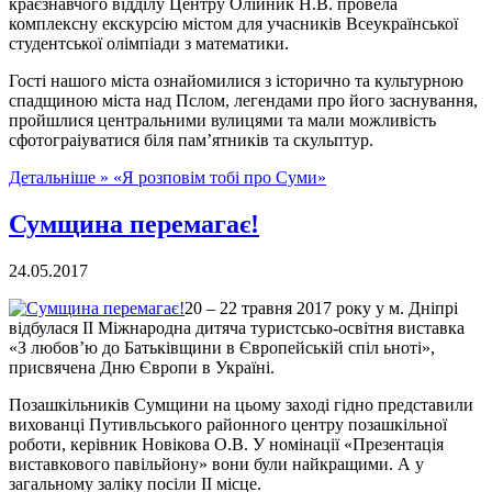
краєзнавчого відділу Центру Олійник Н.В. провела
комплексну екскурсію містом для учасників Всеукраїнської
студентської олімпіади з математики.
Гості нашого міста ознайомилися з історично та культурною
спадщиною міста над Пслом, легендами про його заснування,
пройшлися центральними вулицями та мали можливість
сфотограіуватися біля пам’ятників та скульптур.
Детальніше »
«Я розповім тобі про Суми»
Сумщина перемагає!
24.05.2017
20 – 22 травня 2017 року у м. Дніпрі
відбулася ІІ Міжнародна дитяча туристсько-освітня виставка
«З любов’ю до Батьківщини в Європейській спіл ьноті»,
присвячена Дню Європи в Україні.
Позашкільників Сумщини на цьому заході гідно представили
вихованці Путивльського районного центру позашкільної
роботи, керівник Новікова О.В. У номінації «Презентація
виставкового павільйону» вони були найкращими. А у
загальному заліку посіли ІІ місце.