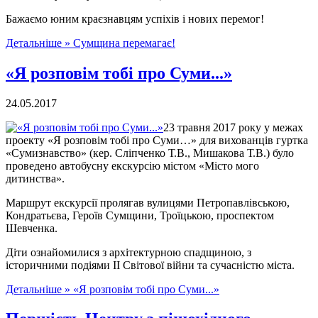
Бажаємо юним краєзнавцям успіхів і нових перемог!
Детальніше »
Сумщина перемагає!
«Я розповім тобі про Суми...»
24.05.2017
23 травня 2017 року у межах
проекту «Я розповім тобі про Суми…» для вихованців гуртка
«Сумизнавство» (кер. Сліпченко Т.В., Мишакова Т.В.) було
проведено автобусну екскурсію містом «Місто мого
дитинства».
Маршрут екскурсії пролягав вулицями Петропавлівською,
Кондратьєва, Героїв Сумщини, Троїцькою, проспектом
Шевченка.
Діти ознайомилися з архітектурною спадщиною, з
історичними подіями ІІ Світової війни та сучасністю міста.
Детальніше »
«Я розповім тобі про Суми...»