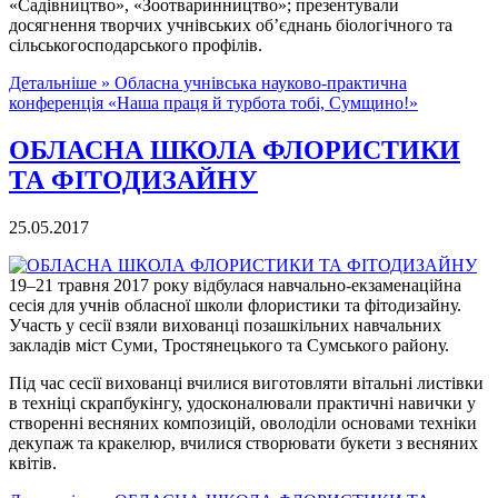
«Садівництво», «Зоотваринництво»; презентували
досягнення творчих учнівських об’єднань біологічного та
сільськогосподарського профілів.
Детальніше »
Обласна учнівська науково-практична
конференція «Наша праця й турбота тобі, Сумщино!»
ОБЛАСНА ШКОЛА ФЛОРИСТИКИ
ТА ФІТОДИЗАЙНУ
25.05.2017
19–21 травня 2017 року відбулася навчально-екзаменаційна
сесія для учнів обласної школи флористики та фітодизайну.
Участь у сесії взяли вихованці позашкільних навчальних
закладів міст Суми, Тростянецького та Сумського району.
Під час сесії вихованці вчилися виготовляти вітальні листівки
в техніці скрапбукінгу, удосконалювали практичні навички у
створенні весняних композицій, оволоділи основами техніки
декупаж та кракелюр, вчилися створювати букети з весняних
квітів.