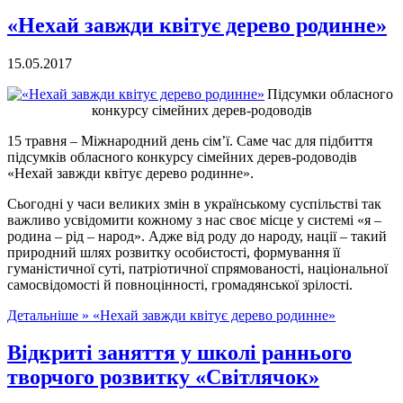
«Нехай завжди квітує дерево родинне»
15.05.2017
Підсумки обласного
конкурсу сімейних дерев-родоводів
15 травня – Міжнародний день сім’ї. Саме час для підбиття
підсумків обласного конкурсу сімейних дерев-родоводів
«Нехай завжди квітує дерево родинне».
Сьогодні у часи великих змін в українському суспільстві так
важливо усвідомити кожному з нас своє місце у системі «я –
родина – рід – народ». Адже від роду до народу, нації – такий
природний шлях розвитку особистості, формування її
гуманістичної суті, патріотичної спрямованості, національної
самосвідомості й повноцінності, громадянської зрілості.
Детальніше »
«Нехай завжди квітує дерево родинне»
Відкриті заняття у школі раннього
творчого розвитку «Світлячок»