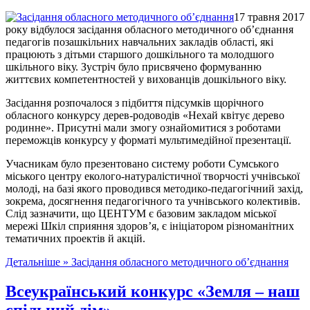
17 травня 2017
року відбулося засідання обласного методичного об’єднання
педагогів позашкільних навчальних закладів області, які
працюють з дітьми старшого дошкільного та молодшого
шкільного віку. Зустріч було присвячено формуванню
життєвих компетентностей у вихованців дошкільного віку.
Засідання розпочалося з підбиття підсумків щорічного
обласного конкурсу дерев-родоводів «Нехай квітує дерево
родинне». Присутні мали змогу ознайомитися з роботами
переможців конкурсу у форматі мультимедійної презентації.
Учасникам було презентовано систему роботи Сумського
міського центру еколого-натуралістичної творчості учнівської
молоді, на базі якого проводився методико-педагогічний захід,
зокрема, досягнення педагогічного та учнівського колективів.
Слід зазначити, що ЦЕНТУМ є базовим закладом міської
мережі Шкіл сприяння здоров’я, є ініціатором різноманітних
тематичних проектів й акцій.
Детальніше »
Засідання обласного методичного об’єднання
Всеукраїнський конкурс «Земля – наш