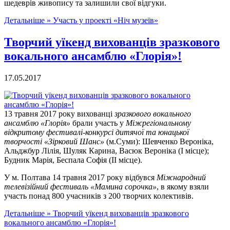
шедеврів живопису та залишили свої відгуки.
Детальніше »
Участь у проекті «Ніч музеїв»
Творчий уїкенд вихованців зразкового
вокального ансамблю «Глорія»!
17.05.2017
13 травня 2017 року вихованці
зразкового вокального
ансамблю «Глорія»
брали участь у
Міжрегіональному
відкритому фестивалі-конкурсі дитячої та юнацької
творчості «Зірковий Шанс»
(м.Суми): Шевченко Вероніка,
Альджбур Лілія, Шуляк Карина, Васюк Вероніка (І місце);
Будник Марія, Беспала Софія (ІІ місце).
У м. Полтава 14 травня 2017 року відбувся
Міжнародний
телевізійний фестиваль «Мамина сорочка»
, в якому взяли
участь понад 800 учасників з 200 творчих колективів.
Детальніше »
Творчий уїкенд вихованців зразкового
вокального ансамблю «Глорія»!