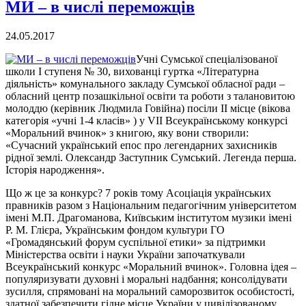
МИ – в числі переможців
24.05.2017
Учні Сумської спеціалізованої
школи І ступеня № 30, вихованці гуртка «Літературна
діяльність» комунального закладу Сумської обласної ради –
обласний центр позашкільної освіти та роботи з талановитою
молоддю (керівник Людмила Говійна) посіли ІІ місце (вікова
категорія «учні 1-4 класів» ) у VII Всеукраїнському конкурсі
«Моральний вчинок» з книгою, яку вони створили:
«Сучасний український епос про легендарних захисників
рідної землі. Олександр Заступник Сумський. Легенда перша.
Історія народження».
Що ж це за конкурс? 7 років тому Асоціація українських
правників разом з Національним педагогічним університетом
імені М.П. Драгоманова, Київським інститутом музики імені
Р. М. Глієра, Українським фондом культури ГО
«Громадянський форум суспільної етики» за підтримки
Міністерства освіти і науки України започаткували
Всеукраїнський конкурс «Моральний вчинок». Головна ідея –
популяризувати духовні і моральні надбання; консолідувати
зусилля, спрямовані на моральний саморозвиток особистості,
здатної забезпечити гідне місце України у цивілізованому