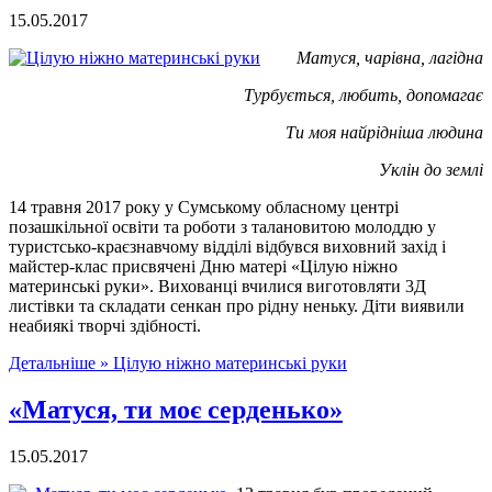
15.05.2017
Матуся, чарівна, лагідна
Турбується, любить, допомагає
Ти моя найрідніша людина
Уклін до землі
14 травня 2017 року у Сумському обласному центрі
позашкільної освіти та роботи з талановитою молоддю у
туристсько-краєзнавчому відділі відбувся виховний захід і
майстер-клас присвячені Дню матері «Цілую ніжно
материнські руки». Вихованці вчилися виготовляти 3Д
листівки та складати сенкан про рідну неньку. Діти виявили
неабиякі творчі здібності.
Детальніше »
Цілую ніжно материнські руки
«Матуся, ти моє серденько»
15.05.2017