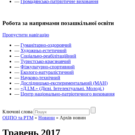
—
Громадянсько-патріотичне виховання
Робота за напрямами позашкільної освіти
Пропустити навігацію
—
Гуманітарно-оздоровчий
—
Художньо-естетичний
—
Соціально-реабілітаційний
—
Туристсько-краєзнавчий
—
Фізкультурно-спортивний
—
Еколого-натуралістичний
—
Науково-технічний
—
Дослідницько-експериментальний (МАН)
—
«Д.І.М.» (Дієві. Інтелектуальні. Молоді.)
—
Центр національно-патріотичного виховання
Ключові слова
ОЦПО та РТМ
»
Новини
»
Архів новин
Травень 2017