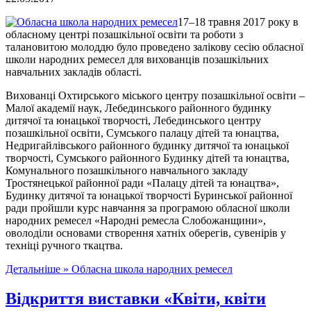
17–18 травня 2017 року в
обласному центрі позашкільної освіти та роботи з
талановитою молоддю було проведено залікову сесію обласної
школи народних ремесел для вихованців позашкільних
навчальних закладів області.
Вихованці Охтирського міського центру позашкільної освіти –
Малої академії наук, Лебединського районного будинку
дитячої та юнацької творчості, Лебединського центру
позашкільної освіти, Сумського палацу дітей та юнацтва,
Недригайлівського районного будинку дитячої та юнацької
творчості, Сумського районного Будинку дітей та юнацтва,
Комунального позашкільного навчального закладу
Тростянецької районної ради «Палацу дітей та юнацтва»,
Будинку дитячої та юнацької творчості Буринської районної
ради пройшли курс навчання за програмою обласної школи
народних ремесел «Народні ремесла Слобожанщини»,
оволоділи основами створення хатніх оберегів, сувенірів у
техніці ручного ткацтва.
Детальніше »
Обласна школа народних ремесел
Відкриття виставки «Квіти, квіти