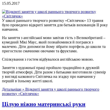
15.05.2017
У школі раннього творчого розвитку «Світлячок» 13 травня
було проведено відкриті заняття для батьків вихованців ІІ року
навчання.
На заняття з англійської мови завітав гість з Великобританії –
кумедний Мікі Маус, який познайомився й погрався з
малечею. Діти допомогли йому зібрати портфель до школи та
пригостили смачними овочами та фруктами.
Спілкування з гостем відбувалося англійською мовою.
Заняття з художньої праці пройшло традиційно в дружній
творчій атмосфері. Діти разом з батьками виготовили сувенір
у вигляді казкового Світлячка на згадку про навчання у
першій в їхньому житті школі.
Детальніше »
Відкриті заняття у школі раннього творчого
розвитку «Світлячок»
Цілую ніжно материнські руки