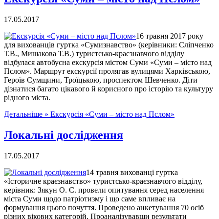
17.05.2017
16 травня 2017 року
для вихованців гуртка «Сумизнавство» (керівники: Сліпченко
Т.В., Мишакова Т.В.) туристсько-краєзнавчого відділу
відбулася автобусна екскурсія містом Суми «Суми – місто над
Пслом». Маршрут екскурсії пролягав вулицями Харківською,
Героїв Сумщини, Троїцькою, проспектом Шевченко. Діти
дізнатися багато цікавого й корисного про історію та культуру
рідного міста.
Детальніше »
Екскурсія «Суми – місто над Пслом»
Локальні дослідження
17.05.2017
14 травня вихованці гуртка
«Історичне краєзнавство» туристсько-краєзнавчого відділу,
керівник: Зякун О. С. провели опитування серед населення
міста Суми щодо патріотизму і що саме впливає на
формування цього почуття. Проведено анкетування 70 осіб
різних вікових категорій. Проаналізувавши результати