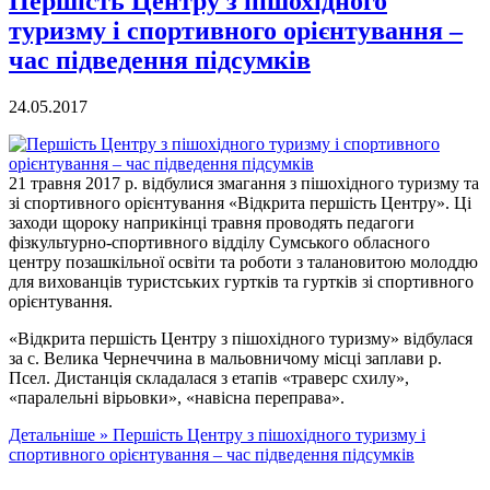
Першість Центру з пішохідного
туризму і спортивного орієнтування –
час підведення підсумків
24.05.2017
21 травня 2017 р. відбулися змагання з пішохідного туризму та
зі спортивного орієнтування «Відкрита першість Центру». Ці
заходи щороку наприкінці травня проводять педагоги
фізкультурно-спортивного відділу Сумського обласного
центру позашкільної освіти та роботи з талановитою молоддю
для вихованців туристських гуртків та гуртків зі спортивного
орієнтування.
«Відкрита першість Центру з пішохідного туризму» відбулася
за с. Велика Чернеччина в мальовничому місці заплави р.
Псел. Дистанція складалася з етапів «траверс схилу»,
«паралельні вірьовки», «навісна переправа».
Детальніше »
Першість Центру з пішохідного туризму і
спортивного орієнтування – час підведення підсумків