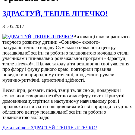
ЗДРАСТУЙ, ТЕПЛЕ ЛІТЕЧКО!
31.05.2017
Вихованці школи раннього
творчого розвитку дитини «Сонечко» еколого-
натуралістичного відділу Сумського обласного центру
позашкільної освіти та роботи з талановитою молоддю стали
учасниками пізнавально-розважальної програми «Здрастуй,
тепле літечко!». Під час заходу діти розширили свої уявлення
про флору і фауну рідного краю, повторили правила
поведінки в природному оточенні, продемонстрували
музично-ритмічні, артистичні здібності.
Веселі ігри, розваги, пісні, танці та, звісно ж, подарунки і
смаколики створили незабутню атмосферу свята. Присутні
домовилися зустрітися в наступному навчальному році і
продовжити вивчати наш дивовижний світ природи в гуртках
обласного центру позашкільної освіти та роботи з
талановитою молоддю.
Детальніше »
ЗДРАСТУЙ, ТЕПЛЕ ЛІТЕЧКО!