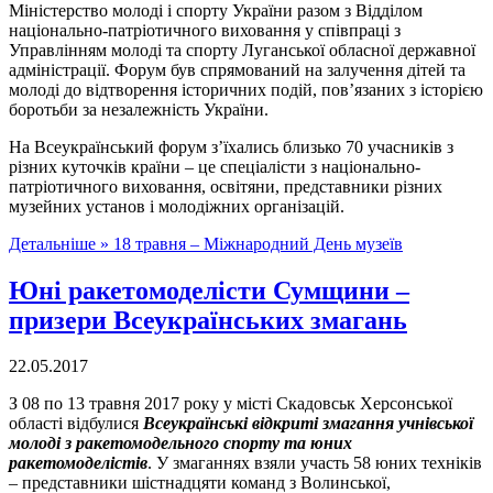
Міністерство молоді і спорту України разом з Відділом
національно-патріотичного виховання у співпраці з
Управлінням молоді та спорту Луганської обласної державної
адміністрації. Форум був спрямований на залучення дітей та
молоді до відтворення історичних подій, пов’язаних з історією
боротьби за незалежність України.
На Всеукраїнський форум з’їхались близько 70 учасників з
різних куточків країни – це спеціалісти з національно-
патріотичного виховання, освітяни, представники різних
музейних установ і молодіжних організацій.
Детальніше »
18 травня – Міжнародний День музеїв
Юні ракетомоделісти Сумщини –
призери Всеукраїнських змагань
22.05.2017
З 08 по 13 травня 2017 року у місті Скадовськ Херсонської
області відбулися
Всеукраїнські відкриті змагання учнівської
молоді з ракетомодельного спорту та юних
ракетомоделістів
. У змаганнях взяли участь 58 юних техніків
– представники шістнадцяти команд з Волинської,