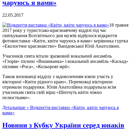
чаруюсь я вами»
22.05.2017
18 травня
2017 року у туристсько-краєзнавчому відділі під час
святкування Всесвітнього дня музеїв відбулося відкриття
фотовиставки «Квіти, квіти чаруюсь я вами» керівника гуртка
«Екологічне краєзнавство» Ванідовської Юлії Анатолівни.
Учасників свята вітали зразковий вокальний ансамбль
«Глорія» піснею «Вишиванка» і вокальний ансамбль «Каскад»
піснями «Роса», «Кольорові мрії».
Також вихованці відділу з задоволенням взяли участь у
вікторині «Квіти рідного краю». Переможці вікторини
отримали подарунки. Юлія Анатоліївна подарувала всім
учасникам свята свій вірш «Шепчуть квіти ніжно
пелюстками».
Детальніше »
Відкриття виставки «Квіти, квіти чаруюсь я
вами»
Новини з Кубку України серед юнаків