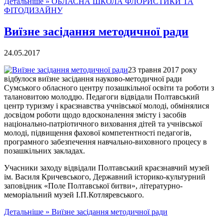
Детальніше »
ОБЛАСНА ШКОЛА ФЛОРИСТИКИ ТА
ФІТОДИЗАЙНУ
Виїзне засідання методичної ради
24.05.2017
23 травня 2017 року
відбулося виїзне засідання науково-методичної ради
Сумського обласного центру позашкільної освіти та роботи з
талановитою молоддю. Педагоги відвідали Полтавський
центр туризму і краєзнавства учнівської молоді, обмінялися
досвідом роботи щодо вдосконалення змісту і засобів
національно-патріотичного виховання дітей та учнівської
молоді, підвищення фахової компетентності педагогів,
програмного забезпечення навчально-виховного процесу в
позашкільних закладах.
Учасники заходу відвідали Полтавський краєзнавчий музей
ім. Василя Кричевського, Державний історико-культурний
заповідник «Поле Полтавської битви», літературно-
меморіальний музей І.П.Котляревського.
Детальніше »
Виїзне засідання методичної ради