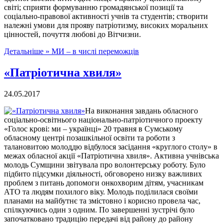
світі; сприяти формуванню громадянської позиції та
соціально-правової активності учнів та студентів; створити
належні умови для прояву патріотизму, високих моральних
цінностей, почуття любові до Вітчизни.
Детальніше »
МИ – в числі переможців
«Патріотична хвиля»
24.05.2017
На виконання завдань обласного
соціально-освітнього національно-патріотичного проекту
«Голос крові: ми – українці» 20 травня в Сумському
обласному центрі позашкільної освіти та роботи з
талановитою молоддю відбулося засідання «круглого столу» в
межах обласної акції «Патріотична хвиля». Активна учнівська
молодь Сумщини звітувала про волонтерську роботу. Було
підбито підсумки діяльності, обговорено низку важливих
проблем з питань допомоги онкохворим дітям, учасникам
АТО та людям похилого віку. Молодь поділилася своїми
планами на майбутнє та змістовно і корисно провела час,
спілкуючись один з одним. По завершенні зустрічі було
започатковано традицію передачі від району до району