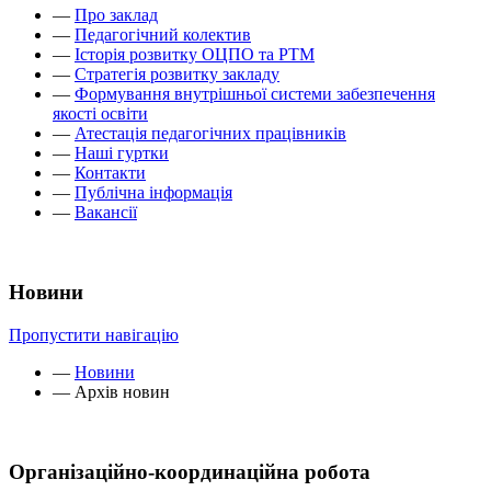
—
Про заклад
—
Педагогічний колектив
—
Історія розвитку ОЦПО та РТМ
—
Стратегія розвитку закладу
—
Формування внутрішньої системи забезпечення
якості освіти
—
Атестація педагогічних працівників
—
Наші гуртки
—
Контакти
—
Публічна інформація
—
Вакансії
Новини
Пропустити навігацію
—
Новини
—
Архів новин
Організаційно-координаційна робота