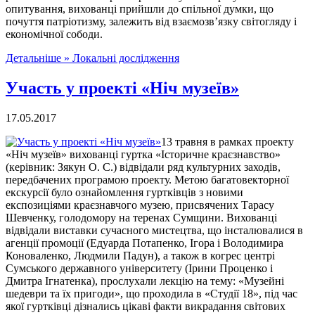
опитування, вихованці прийшли до спільної думки, що
почуття патріотизму, залежить від взаємозв’язку світогляду і
економічної сободи.
Детальніше »
Локальні дослідження
Участь у проекті «Ніч музеїв»
17.05.2017
13 травня в рамках проекту
«Ніч музеїв» вихованці гуртка «Історичне краєзнавство»
(керівник: Зякун О. С.) відвідали ряд культурних заходів,
передбачених програмою проекту. Метою багатовекторної
екскурсії було ознайомлення гуртківців з новими
експозиціями краєзнавчого музею, присвячених Тарасу
Шевченку, голодомору на теренах Сумщини. Вихованці
відвідали виставки сучасного мистецтва, що інсталювалися в
агенції промоції (Едуарда Потапенко, Ігора і Володимира
Коноваленко, Людмили Падун), а також в когрес центрі
Сумського державного університету (Ірини Проценко і
Дмитра Ігнатенка), прослухали лекцію на тему: «Музейні
шедеври та їх пригоди», що проходила в «Студії 18», під час
якої гуртківці дізнались цікаві факти викрадання світових