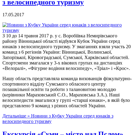
з велосипедного туризму
17.05.2017
З 10 до 14 травня 2017 р. у с. Воробіївка Немирівського
району Вінницької області відбувся Кубок України серед
юнаків з велосипедного туризму. У змаганнях взяли участь 20
команд з 6 регіонів України: Вінницької, Волинської,
Запорізької, Кіровоградської, Сумської, Харківської областей.
Спортсмени змагалася у 3-х вікових групах на дистанціях
«Велоралі», «Фігурне водіння велосипеду», «Тріал» і «Крос».
Нашу область представляла команда вихованців фізкультурно-
спортивного відділу Сумського обласного центру
позашкільної освіти та роботи з талановитою молоддю
(керівники Мараховський С.О., Мараховська З.А.). Наші
велосипедисти змагалися у групі «старші юнаки», в якій було
представлено 9 команд з різних областей України.
Детальніше »
Новини з Кубку України серед юнаків з
велосипедного туризму
Екскурсія «Суми – місто над Пслом»