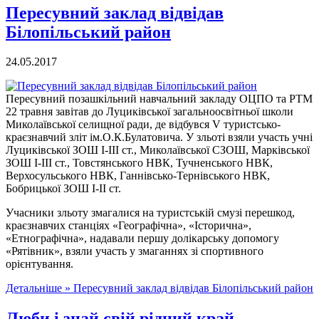
Пересувний заклад відвідав
Білопільський район
24.05.2017
Пересувний позашкільний навчальний закладу ОЦПО та РТМ
22 травня завітав до Луциківської загальноосвітньої школи
Миколаївської селищної ради, де відбувся V туристсько-
краєзнавчий зліт ім.О.К.Булатовича. У зльоті взяли участь учні
Луциківської ЗОШ І-ІІІ ст., Миколаївської СЗОШ, Марківської
ЗОШ І-ІІІ ст., Товстянського НВК, Тучненського НВК,
Верхосульського НВК, Ганнівсько-Тернівського НВК,
Бобрицької ЗОШ І-ІІ ст.
Учасники зльоту змагалися на туристській смузі перешкод,
краєзнавчих станціях «Географічна», «Історична»,
«Етнографічна», надавали першу долікарську допомогу
«Рятівник», взяли участь у змаганнях зі спортивного
орієнтування.
Детальніше »
Пересувний заклад відвідав Білопільський район
Люби і знай свій рідний край