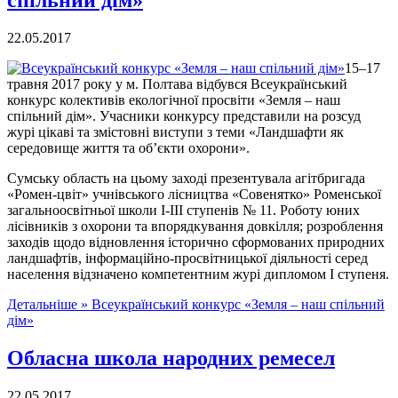
спільний дім»
22.05.2017
15–17
травня 2017 року у м. Полтава відбувся Всеукраїнський
конкурс колективів екологічної просвіти «Земля – наш
спільний дім». Учасники конкурсу представили на розсуд
журі цікаві та змістовні виступи з теми «Ландшафти як
середовище життя та об’єкти охорони».
Сумську область на цьому заході презентувала агітбригада
«Ромен-цвіт» учнівського лісництва «Совенятко» Роменської
загальноосвітньої школи І-ІІІ ступенів № 11. Роботу юних
лісівників з охорони та впорядкування довкілля; розроблення
заходів щодо відновлення історично сформованих природних
ландшафтів, інформаційно-просвітницької діяльності серед
населення відзначено компетентним журі дипломом І ступеня.
Детальніше »
Всеукраїнський конкурс «Земля – наш спільний
дім»
Обласна школа народних ремесел
22.05.2017