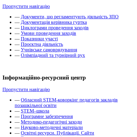
Пропустити навігацію
—
Документи, що регламентують діяльність ЗПО
—
Документація керівника гуртка
—
Циклограми проведення заходів
—
Умови проведення заходів
—
Показники участі
—
Проєктна діяльність
—
Учнівське самоврядування
—
Олімпіадний та турнірний рух
Інформаційно-ресурсний центр
Пропустити навігацію
—
Обласний STEM-коворкінг педагогів закладів
позашкільної освіти
—
STEM–школа
—
Програмне забезпечення
—
Методико-педагогічні заходи
—
Науково-методичні матеріали
—
Освітні ресурси. Публікації. Сайти