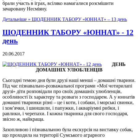
брали участь в іграх, всіляко намагалися розсмішити
зачаровану Несміяну.
Детальніше »
ЩОДЕННИК ТАБОРУ «ЮННАТ» – 13 день
ЩОДЕННИК ТАБОРУ «ЮННАТ» - 12
день
20.06.2017
ДЕНЬ
ДОМАШНІХ УЛЮБЛЕНЦІВ
Сьогодні темою дня були друзі наші менші – домашні тварини.
Під час пізнавально-розважальної програми «Мої чотирилапі
друзі» діти розповідали про своїх домашніх улюбленців,
особливості їх характеру та розваги з господарем. А у юннатів
домашні тваринки різні – це і коти, і собаки, і морські свинки,
і хом’ячки, і шиншили, і папужки, і акваріумні рибки, і
равлики, і черепахи. І кожна тваринка для свого господаря,
звісно ж, найкраща.
Захопливою і пізнавальною була екскурсія на виставку собак,
що проходила на території Сумського аграрного