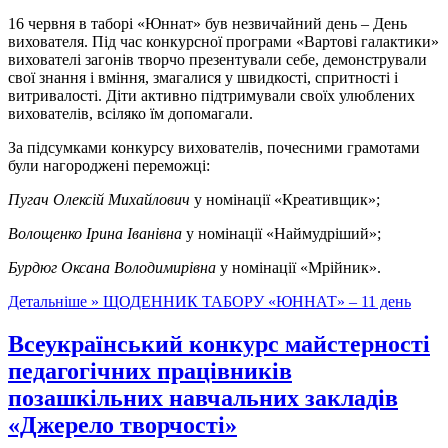
16 червня в таборі «Юннат» був незвичайний день – День
вихователя. Під час конкурсної програми «Вартові галактики»
вихователі загонів творчо презентували себе, демонстрували
свої знання і вміння, змагалися у швидкості, спритності і
витривалості. Діти активно підтримували своїх улюблених
вихователів, всіляко їм допомагали.
За підсумками конкурсу вихователів, почесними грамотами
були нагороджені переможці:
Пугач Олексій Михайлович
у номінації «Креативщик»;
Волощенко Ірина Іванівна
у номінації «Наймудріший»;
Бурдюг Оксана Володимирівна
у номінації «Мрійник».
Детальніше »
ЩОДЕННИК ТАБОРУ «ЮННАТ» – 11 день
Всеукраїнський конкурс майстерності
педагогічних працівників
позашкільних навчальних закладів
«Джерело творчості»