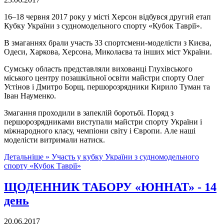
16–18 червня 2017 року у місті Херсон відбувся другий етап
Кубку України з судномодельного спорту «Кубок Таврії».
В змаганнях брали участь 33 спортсмени-моделісти з Києва,
Одеси, Харкова, Херсона, Миколаєва та інших міст України.
Сумську область представляли вихованці Глухівського
міського центру позашкільної освіти майстри спорту Олег
Устінов і Дмитро Борщ, першорозрядники Кирило Туман та
Іван Науменко.
Змагання проходили в запеклій боротьбі. Поряд з
першорозрядниками виступали майстри спорту України і
міжнародного класу, чемпіони світу і Європи. Але наші
моделісти витримали натиск.
Детальніше »
Участь у кубку України з судномодельного
спорту «Кубок Таврії»
ЩОДЕННИК ТАБОРУ «ЮННАТ» - 14
день
20.06.2017