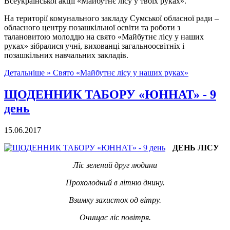
Всеукраїнської акції «Майбутнє лісу у твоїх руках».
На території комунального закладу Сумської обласної ради –
обласного центру позашкільної освіти та роботи з
талановитою молоддю на свято «Майбутнє лісу у наших
руках» зібралися учні, вихованці загальноосвітніх і
позашкільних навчальних закладів.
Детальніше »
Свято «Майбутнє лісу у наших руках»
ЩОДЕННИК ТАБОРУ «ЮННАТ» - 9
день
15.06.2017
ДЕНЬ ЛІСУ
Ліс зелений друг людини
Прохолодний в літню днину.
Взимку захисток од вітру.
Очищає ліс повітря.