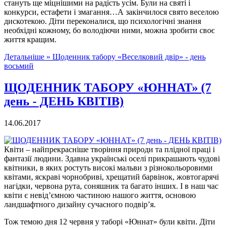
стануть ще міцнішими на радість усім. Були на святі і
конкурси, естафети і змагання…А закінчилося свято веселою
дискотекою. Діти переконалися, що психологічні знання
необхідні кожному, бо володіючи ними, можна зробити своє
життя кращим.
Детальніше »
Щоденник табору «Веселковий двір» - день
восьмий
ЩОДЕННИК ТАБОРУ «ЮННАТ» (7
день - ДЕНЬ КВІТІВ)
14.06.2017
Квіти – найпрекрасніше творіння природи та плідної праці і
фантазії людини. Здавна українські оселі прикрашають чудові
квітники, в яких ростуть високі мальви з різнокольоровими
квітами, яскраві чорнобриві, хрещатий барвінок, жовтогарячі
нагідки, червона рута, соняшник та багато інших. І в наш час
квіти є невід’ємною частиною нашого життя, основою
ландшафтного дизайну сучасного подвір’я.
Тож темою дня 12 червня у таборі «Юннат» були квіти. Діти