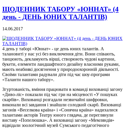
ЩОДЕННИК ТАБОРУ «ЮННАТ» (4
день - ДЕНЬ ЮНИХ ТАЛАНТІВ)
14.06.2017
4 день у таборі «Юннат» - це день юних талантів. А
талановиті у нас усі без виключення діти. Вони співають,
танцюють, декламують вірші, створюють чудові картини,
букети, елементи ландшафтного дизайну власними руками,
мають неабиякі досягнення у природоохоронній діяльності.
Своїми талантами радували діти під час шоу-програми
«Таланти нашого табору».
Згуртованість, вміння працювати в команді вихованці загону
«Диво-ліс» показали під час гри на місцевості «У пошуках
скарбів». Вихованці розгадали незвичайні шифровки,
виконали всі завдання і знайшли солодкий скарб. Вихованці
загонів «Веселкова країна» і «Сонячна країна» надихалися
талантами акторів Театру юного глядача, де переглянули
виставу «Попелюшка». А вихованці загону «Мемляндія»
відвідали зоологічний музей Сумського педагогічного