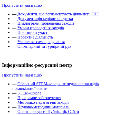
Пропустити навігацію
—
Документи, що регламентують діяльність ЗПО
—
Документація керівника гуртка
—
Циклограми проведення заходів
—
Умови проведення заходів
—
Показники участі
—
Проєктна діяльність
—
Учнівське самоврядування
—
Олімпіадний та турнірний рух
Інформаційно-ресурсний центр
Пропустити навігацію
—
Обласний STEM-коворкінг педагогів закладів
позашкільної освіти
—
STEM–школа
—
Програмне забезпечення
—
Методико-педагогічні заходи
—
Науково-методичні матеріали
—
Освітні ресурси. Публікації. Сайти