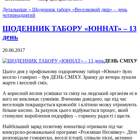
Детальніше »
Щоденник табору «Веселковий двір» – день
чотирнадцятий
ЩОДЕННИК ТАБОРУ «ЮННАТ» – 13
день
20.06.2017
ДЕНЬ СМІХУ
Цього дня у профільному оздоровчому таборі «Юннат» було
весело і гамірно – був ДЕНЬ СМІХУ. Зранку до вечора лунали
жарти і веселий сміх.
А корисний вплив усмішки та сміху на людський організм ні в
кого не викликає сумнівів. Вченими доведено, що під час
веселощів покращується кровообіг і клітини мозку отримують
більше кисню. За рахунок цього відбувається процес, який
стимулює вироблення ендорфіну – гормону радості і щастя.
Найбільший заряд позитиву юннатівці отримали під час
конкурсно-розважальної програми «Розсміши Несміяну». Діти
розповідали гуморески, веселі історії, співали пісні, активно