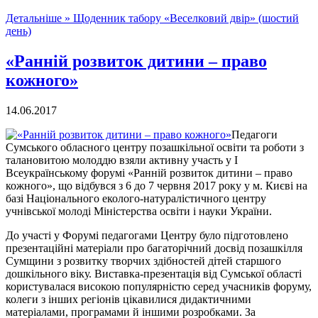
Детальніше »
Щоденник табору «Веселковий двір» (шостий
день)
«Ранній розвиток дитини – право
кожного»
14.06.2017
Педагоги
Сумського обласного центру позашкільної освіти та роботи з
талановитою молоддю взяли активну участь у І
Всеукраїнському форумі «Ранній розвиток дитини – право
кожного», що відбувся з 6 до 7 червня 2017 року у м. Києві на
базі Національного еколого-натуралістичного центру
учнівської молоді Міністерства освіти і науки України.
До участі у Форумі педагогами Центру було підготовлено
презентаційні матеріали про багаторічний досвід позашкілля
Сумщини з розвитку творчих здібностей дітей старшого
дошкільного віку. Виставка-презентація від Сумської області
користувалася високою популярністю серед учасників форуму,
колеги з інших регіонів цікавилися дидактичними
матеріалами, програмами й іншими розробками. За