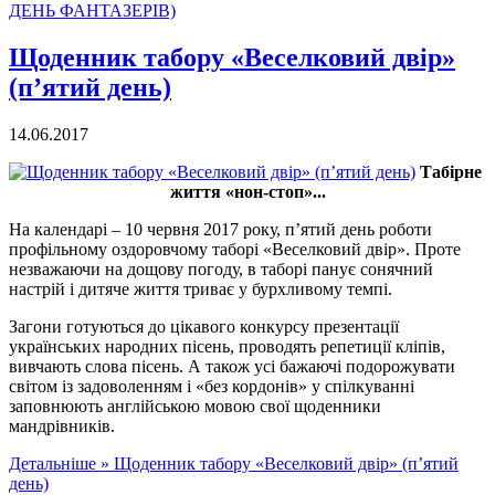
ДЕНЬ ФАНТАЗЕРІВ)
Щоденник табору «Веселковий двір»
(пʼятий день)
14.06.2017
Табірне
життя «нон-стоп»...
На календарі – 10 червня 2017 року, п’ятий день роботи
профільному оздоровчому таборі «Веселковий двір». Проте
незважаючи на дощову погоду, в таборі панує сонячний
настрій і дитяче життя триває у бурхливому темпі.
Загони готуються до цікавого конкурсу презентації
українських народних пісень, проводять репетиції кліпів,
вивчають слова пісень. А також усі бажаючі подорожувати
світом із задоволенням і «без кордонів» у спілкуванні
заповнюють англійською мовою свої щоденники
мандрівників.
Детальніше »
Щоденник табору «Веселковий двір» (пʼятий
день)