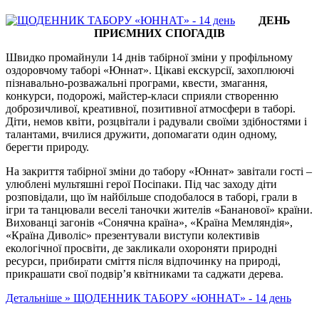
ДЕНЬ
ПРИЄМНИХ СПОГАДІВ
Швидко промайнули 14 днів табірної зміни у профільному
оздоровчому таборі «Юннат». Цікаві екскурсії, захоплюючі
пізнавально-розважальні програми, квести, змагання,
конкурси, подорожі, майстер-класи сприяли створенню
доброзичливої, креативної, позитивної атмосфери в таборі.
Діти, немов квіти, розцвітали і радували своїми здібностями і
талантами, вчилися дружити, допомагати один одному,
берегти природу.
На закриття табірної зміни до табору «Юннат» завітали гості –
улюблені мультяшні герої Посіпаки. Під час заходу діти
розповідали, що їм найбільше сподобалося в таборі, грали в
ігри та танцювали веселі таночки жителів «Бананової» країни.
Вихованці загонів «Сонячна країна», «Країна Мемляндія»,
«Країна Диволіс» презентували виступи колективів
екологічної просвіти, де закликали охороняти природні
ресурси, прибирати сміття після відпочинку на природі,
прикрашати свої подвір’я квітниками та саджати дерева.
Детальніше »
ЩОДЕННИК ТАБОРУ «ЮННАТ» - 14 день