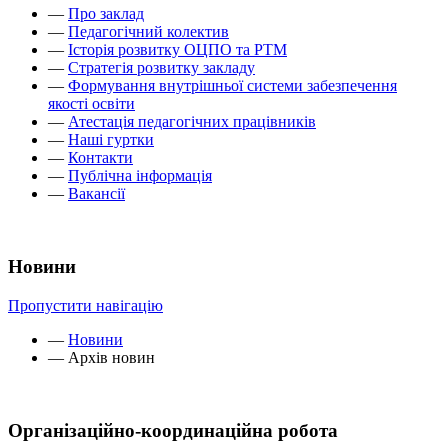
—
Про заклад
—
Педагогічний колектив
—
Історія розвитку ОЦПО та РТМ
—
Стратегія розвитку закладу
—
Формування внутрішньої системи забезпечення
якості освіти
—
Атестація педагогічних працівників
—
Наші гуртки
—
Контакти
—
Публічна інформація
—
Вакансії
Новини
Пропустити навігацію
—
Новини
—
Архів новин
Організаційно-координаційна робота