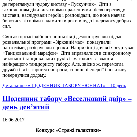
де переглянули чудову виставу «Лускунчик». Діти з
захопленням ділилися своїми враженнями після перегляду
вистави, наслідували героїв і розповідали, що вона навчає
боротися зі своїми вадами та вірити в чудо і перемогу добрих
сил.
Свої акторські здібності юннатівці демонстрували підчас
розважальної програми «Зірковий час», показували
пантоміми, розігрували сценки. Наприкінці дня всіх згуртував
«Танцювальний марафон». Діти вправлялися в синхронному
виконанні танцювальних рухів і змагалися за звання
найкращого танцюристу табору. Але, звісно ж, перемогла
дружба і всі з гарним настроєм, сповнені енергії і позитиву
повернулися додому.
Детальніше »
ЩОДЕННИК ТАБОРУ «ЮННАТ» – 10 день
Щоденник табору «Веселковий двір» –
день дев’ятий
16.06.2017
Конкурс «Стражі галактики»