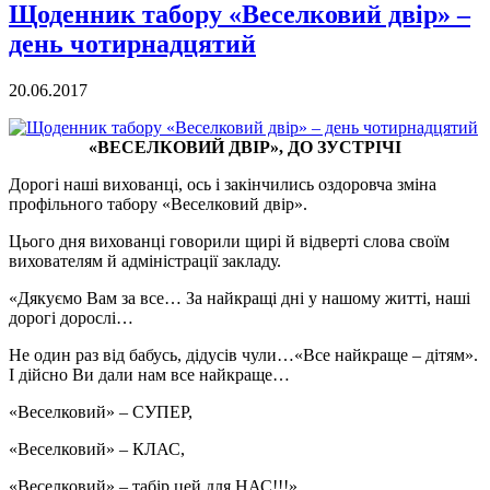
Щоденник табору «Веселковий двір» –
день чотирнадцятий
20.06.2017
«ВЕСЕЛКОВИЙ ДВІР», ДО ЗУСТРІЧІ
Дорогі наші вихованці, ось і закінчились оздоровча зміна
профільного табору «Веселковий двір».
Цього дня вихованці говорили щирі й відверті слова своїм
вихователям й адміністрації закладу.
«Дякуємо Вам за все… За найкращі дні у нашому житті, наші
дорогі дорослі…
Не один раз від бабусь, дідусів чули…«Все найкраще – дітям».
І дійсно Ви дали нам все найкраще…
«Веселковий» – СУПЕР,
«Веселковий» – КЛАС,
«Веселковий» – табір цей для НАС!!!»