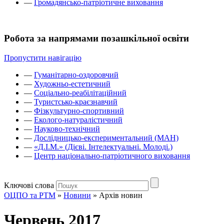
—
Громадянсько-патріотичне виховання
Робота за напрямами позашкільної освіти
Пропустити навігацію
—
Гуманітарно-оздоровчий
—
Художньо-естетичний
—
Соціально-реабілітаційний
—
Туристсько-краєзнавчий
—
Фізкультурно-спортивний
—
Еколого-натуралістичний
—
Науково-технічний
—
Дослідницько-експериментальний (МАН)
—
«Д.І.М.» (Дієві. Інтелектуальні. Молоді.)
—
Центр національно-патріотичного виховання
Ключові слова
ОЦПО та РТМ
»
Новини
»
Архів новин
Червень 2017