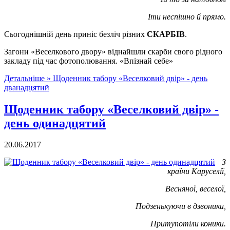
Іти неспішно й прямо.
Сьогоднішній день приніс безліч різних
СКАРБІВ
.
Загони «Веселкового двору» віднайшли скарби свого рідного
закладу під час фотополювання. «Впізнай себе»
Детальніше »
Щоденник табору «Веселковий двір» - день
дванадцятий
Щоденник табору «Веселковий двір» -
день одинадцятий
20.06.2017
З
країни Каруселії,
Весняної, веселої,
Подзенькуючи в дзвоники,
Притупотіли коники.