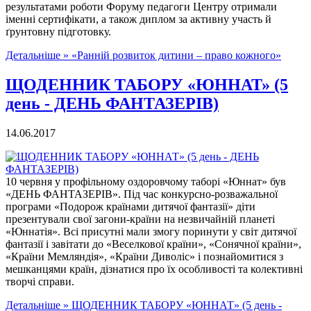
результатами роботи Форуму педагоги Центру отримали
іменні сертифікати, а також диплом за активну участь й
ґрунтовну підготовку.
Детальніше »
«Ранній розвиток дитини – право кожного»
ЩОДЕННИК ТАБОРУ «ЮННАТ» (5
день - ДЕНЬ ФАНТАЗЕРІВ)
14.06.2017
10 червня у профільному оздоровчому таборі «Юннат» був
«ДЕНЬ ФАНТАЗЕРІВ». Під час конкурсно-розважальної
програми «Подорож країнами дитячої фантазії» діти
презентували свої загони-країни на незвичайній планеті
«Юннатія». Всі присутні мали змогу поринути у світ дитячої
фантазії і завітати до «Веселкової країни», «Сонячної країни»,
«Країни Мемляндія», «Країни Диволіс» і познайомитися з
мешканцями країн, дізнатися про їх особливості та колективні
творчі справи.
Детальніше »
ЩОДЕННИК ТАБОРУ «ЮННАТ» (5 день -