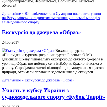
Дніпропетровської, Чернігівської, Волинської, Київської
областей.
Детальніше »
Юні авіамоделісти Сумщини вдало виступили
на Всеукраїнських відкритих змаганнях учнівської молоді з
авіамодельного спорту
Екскурсія до джерела «Образ»
24.06.2017
Вихованці гуртка
«Пішохідний туризм» (керівник гуртка Білецька О.М.)
здійснили цікаву пізнавальну екскурсію до святого джерела в
урочищі Образ, що поблизу села В.Бобрик Краснопільського
району. Спробували чистої цілющої води, милувалися красою
природи, отримали справжнє задоволення від екскурсії.
Детальніше »
Екскурсія до джерела «Образ»
Участь у кубку України з
судномодельного спорту «Кубок Таврії»
23.06.2017