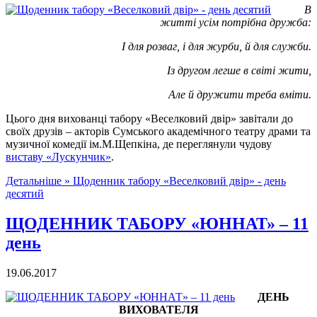
В
житті усім потрібна дружба:
І для розваг, і для журби, й для служби.
Із другом легше в світі жити,
Але й дружити треба вміти.
Цього дня вихованці табору «Веселковий двір» завітали до
своїх друзів – акторів Сумського академічного театру драми та
музичної комедії ім.М.Щепкіна, де переглянули чудову
виставу «Лускунчик»
.
Детальніше »
Щоденник табору «Веселковий двір» - день
десятий
ЩОДЕННИК ТАБОРУ «ЮННАТ» – 11
день
19.06.2017
ДЕНЬ
ВИХОВАТЕЛЯ