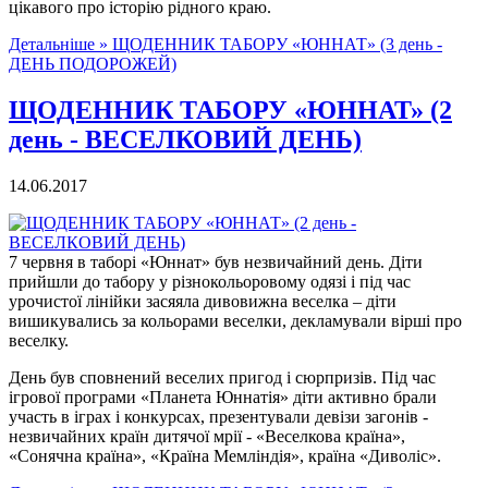
цікавого про історію рідного краю.
Детальніше »
ЩОДЕННИК ТАБОРУ «ЮННАТ» (3 день -
ДЕНЬ ПОДОРОЖЕЙ)
ЩОДЕННИК ТАБОРУ «ЮННАТ» (2
день - ВЕСЕЛКОВИЙ ДЕНЬ)
14.06.2017
7 червня в таборі «Юннат» був незвичайний день. Діти
прийшли до табору у різнокольоровому одязі і під час
урочистої лінійки засяяла дивовижна веселка – діти
вишикувались за кольорами веселки, декламували вірші про
веселку.
День був сповнений веселих пригод і сюрпризів. Під час
ігрової програми «Планета Юннатія» діти активно брали
участь в іграх і конкурсах, презентували девізи загонів -
незвичайних країн дитячої мрії - «Веселкова країна»,
«Сонячна країна», «Країна Мемліндія», країна «Диволіс».