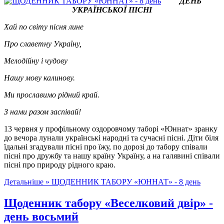
ДЕНЬ
УКРАЇНСЬКОЇ ПІСНІ
Хай по світу пісня лине
Про славетну Україну,
Мелодійну і чудову
Нашу мову калинову.
Ми прославимо рідний край.
З нами разом заспівай!
13 червня у профільному оздоровчому таборі «Юннат» зранку
до вечора лунали українські народні та сучасні пісні. Діти біля
їдальні згадували пісні про їжу, по дорозі до табору співали
пісні про дружбу та нашу країну Україну, а на галявині співали
пісні про природу рідного краю.
Детальніше »
ЩОДЕННИК ТАБОРУ «ЮННАТ» - 8 день
Щоденник табору «Веселковий двір» -
день восьмий