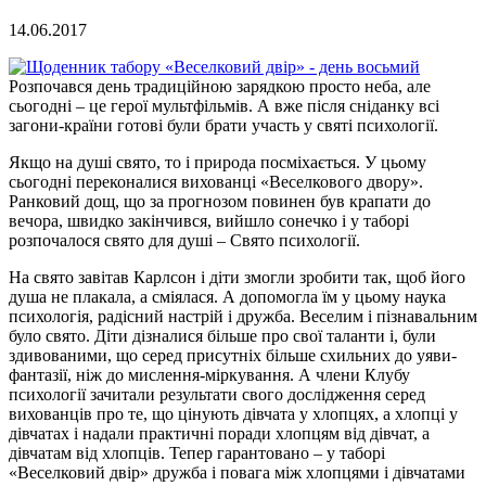
14.06.2017
Розпочався день традиційною зарядкою просто неба, але
сьогодні – це герої мультфільмів. А вже після сніданку всі
загони-країни готові були брати участь у святі психології.
Якщо на душі свято, то і природа посміхається. У цьому
сьогодні переконалися вихованці «Веселкового двору».
Ранковий дощ, що за прогнозом повинен був крапати до
вечора, швидко закінчився, вийшло сонечко і у таборі
розпочалося свято для душі – Свято психології.
На свято завітав Карлсон і діти змогли зробити так, щоб його
душа не плакала, а сміялася. А допомогла їм у цьому наука
психологія, радісний настрій і дружба. Веселим і пізнавальним
було свято. Діти дізналися більше про свої таланти і, були
здивованими, що серед присутніх більше схильних до уяви-
фантазії, ніж до мислення-міркування. А члени Клубу
психології зачитали результати свого дослідження серед
вихованців про те, що цінують дівчата у хлопцях, а хлопці у
дівчатах і надали практичні поради хлопцям від дівчат, а
дівчатам від хлопців. Тепер гарантовано – у таборі
«Веселковий двір» дружба і повага між хлопцями і дівчатами