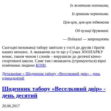
Із жовтими попонами,
Із гривами червоними.
Цок-цок, цок-цок підковами
Об вулиці бруковані.
— Поїхали! — запрошують
Сьогодні вихованці табору завітали у гості до друзів і братів
наших менших. А зважаючи на те що у Сумах ЗООПАРКУ
немає, таким чином і слонів – вирушили до дитячої кінно-
спортивної школи. Саме там і мешкають (утримуються) вірні
помічники людини
КОНІ
.
Детальніше »
Щоденник табору «Веселковий двір» - день
одинадцятий
Щоденник табору «Веселковий двір» -
день десятий
20.06.2017