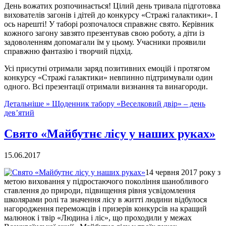
День вожатих розпочинається! Цілий день тривала підготовка
вихователів загонів і дітей до конкурсу «Стражі галактики». І
ось нарешті! У таборі розпочалося справжнє свято. Керівник
кожного загону завзято презентував свою роботу, а діти із
задоволенням допомагали їм у цьому. Учасники проявили
справжню фантазію і творчий підхід.
Усі присутні отримали заряд позитивних емоцій і протягом
конкурсу «Стражі галактики» невпинно підтримували один
одного. Всі презентації отримали визнання та винагороди.
Детальніше »
Щоденник табору «Веселковий двір» – день
дев’ятий
Свято «Майбутнє лісу у наших руках»
15.06.2017
14 червня 2017 року з
метою виховання у підростаючого покоління шанобливого
ставлення до природи, підвищення рівня усвідомлення
школярами ролі та значення лісу в житті людини відбулося
нагородження переможців і призерів конкурсів на кращий
малюнок і твір «Людина і ліс», що проходили у межах