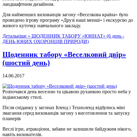
ландшафтним дизайном.
Для найменших вихованців загону «Веселкова країна» було
проведено ігрову програму «Друзі наші менші» і екскурсію до
живого куточку навчального закладу.
Детальніше »
ЩОДЕННИК ТАБОРУ «ЮННАТ» (6 день -
ДЕНЬ ЮНИХ ОХОРОНЦІВ ПРИРОДИ)
Щоденник табору «Веселковий двір»
(шостий день)
14.06.2017
Розпочався день веселою та цікавою руханкою просто неба у
індіанському стилі.
Після сніданку у загонах Itленд і Техноленд відбулись міні
змагання серед вихованців загону з виготовлення та запуску
планерів
Веслі ігри, атракціони, забави не залишили байдужим нікого,
навіть вихователів.