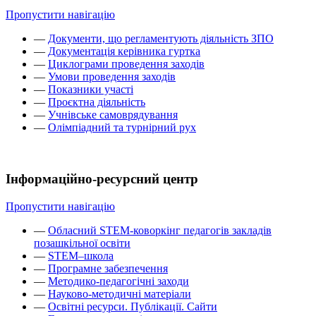
Пропустити навігацію
—
Документи, що регламентують діяльність ЗПО
—
Документація керівника гуртка
—
Циклограми проведення заходів
—
Умови проведення заходів
—
Показники участі
—
Проєктна діяльність
—
Учнівське самоврядування
—
Олімпіадний та турнірний рух
Інформаційно-ресурсний центр
Пропустити навігацію
—
Обласний STEM-коворкінг педагогів закладів
позашкільної освіти
—
STEM–школа
—
Програмне забезпечення
—
Методико-педагогічні заходи
—
Науково-методичні матеріали
—
Освітні ресурси. Публікації. Сайти