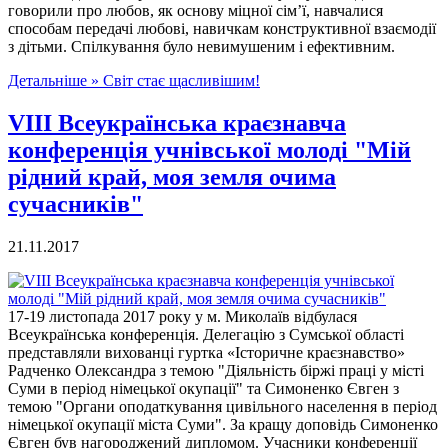
говорили про любов, як основу міцної сім’ї, навчалися
способам передачі любові, навичкам конструктивної взаємодії
з дітьми. Спілкування було невимушеним і ефективним.
Детальніше »
Світ стає щасливішим!
VIII Всеукраїнська краєзнавча
конференція учнівської молоді "Мій
рідний край, моя земля очима
сучасників"
21.11.2017
17-19 листопада 2017 року у м. Миколаїв відбулася
Всеукраїнська конференція. Делегацію з Сумської області
представляли вихованці гуртка «Історичне краєзнавство»
Радченко Олександра з темою "Діяльність біржі праці у місті
Суми в період німецької окупації" та Симоненко Євген з
темою "Органи оподаткування цивільного населення в період
німецької окупації міста Суми". За кращу доповідь Симоненко
Євген був нагороджений дипломом. Учасники конференції