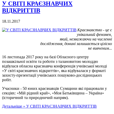
У СВІТІ КРАЄЗНАВЧИХ
ВІДКРИТТІВ
18.11.2017
Краєзнавство - це є
унікальний феномен,
який, незважаючи на численні
дослідження, донині залишається цілісно
не вивченим...
16 листопада 2017 року на базі Обласного центру
позашкільної освіти та роботи з талановитою молоддю
відбулася обласна краєзнавча конференція учнівської молоді
«У світі краєзнавчих відкриттів», яка відбувалася у форматі
захисту-презентації учнівських пошуково-дослідницьких
робіт.
Учасники - 50 юних краєзнавців Сумщини які працювали у
секціях: «Мій рідний край», «Моя Батьківщина – Україна»
(історичний та природничий напрям).
Детальніше »
У СВІТІ КРАЄЗНАВЧИХ ВІДКРИТТІВ