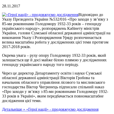
28.11.2017
Відповідно до
Указу Президента України №532/016 «Про заходи у зв’язку з
85-ми роковинами Голодомору 1932-33 років – геноциду
українського народу», розпоряджень Кабінету міністрів
України, голови Сумської обласної державної адміністрації на
виконання Указу і Розпорядження Уряду розпочинається
велика масштабна робота у дослідженнях цієї теми протягом
2017-2018 років.
Окрема увага – руху опору Голодомору 1932-33 років, який
залишається ще й досі майже білою плямою у дослідженнях
геноциду українського народу того періоду.
Через це директор Департаменту освіти і науки Сумської
обласної державної адміністрації Вікторія Гробова та
начальник обласного управління лісового та мисливського
господарства Віктор Чигринець підписали спільний наказ
«Про заходи у зв’язку з 85-ми роковинами Голодомору 1932-
33 років в Україні», яким передбачається повномасштабне
дослідження цієї теми.
Детальніше »
«Герої нації» - продовжуємо дослідження