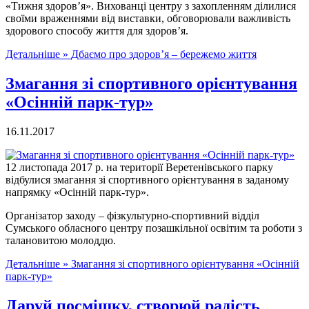
«Тижня здоров’я». Вихованці центру з захопленням ділилися
своїми враженнями від виставки, обговорювали важливість
здорового способу життя для здоров’я.
Детальніше »
Дбаємо про здоров’я – бережемо життя
Змагання зі спортивного орієнтування
«Осінній парк-тур»
16.11.2017
12 листопада 2017 р. на території Веретенівського парку
відбулися змагання зі спортивного орієнтування в заданому
напрямку «Осінній парк-тур».
Організатор заходу – фізкультурно-спортивний відділ
Сумського обласного центру позашкільної освітим та роботи з
талановитою молоддю.
Детальніше »
Змагання зі спортивного орієнтування «Осінній
парк-тур»
Даруй посмішку, створюй радість