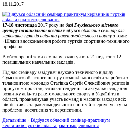
18.11.2017
17-18 листопада
2017 року на базі
Глухівського міського
центру позашкільної освіти
відбувся
обласний семінар для
керівників гуртків авіа- та ракетомодельного спорту
з теми:
«Шляхи вдосконалення роботи гуртків спортивно-технічного
профілю».
В обговоренні теми семінару взяли участь 21 педагог з 12
позашкільних навчальних закладів.
Під час семінару завідувач науково-технічного відділу
Сумського обласного центру позашкільної освіти та роботи з
талановитою молоддю Статівка Сергій Олексійович розповів
присутнім про стан, загальні тенденції та актуальні завдання
розвитку авіа- та ракетомодельного спорту в Україні та в
області, проаналізував участь команд в масових заходах всіх
рівнів з авіа- та ракетомодельного спорту й звернув увагу на
проблеми, досягнення та перспективи.
Детальніше »
Відбувся обласний семінар-практикум
керівників гуртків авіа- та ракетомоделювання