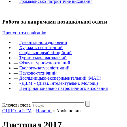
—
Громадянсько-патріотичне виховання
Робота за напрямами позашкільної освіти
Пропустити навігацію
—
Гуманітарно-оздоровчий
—
Художньо-естетичний
—
Соціально-реабілітаційний
—
Туристсько-краєзнавчий
—
Фізкультурно-спортивний
—
Еколого-натуралістичний
—
Науково-технічний
—
Дослідницько-експериментальний (МАН)
—
«Д.І.М.» (Дієві. Інтелектуальні. Молоді.)
—
Центр національно-патріотичного виховання
Ключові слова
ОЦПО та РТМ
»
Новини
»
Архів новин
Листопад 2017