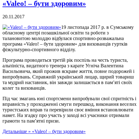
«Valeo! – бути здоровим»
20.11.2017
19 листопада 2017 р. в Сумському
обласному центрі позашкільної освіти та роботи з
талановитою молоддю відбулася спортивно-розважальна
програма «Valeo! – бути здоровим» для вихованців гуртків
фізкультурно-спортивного відділу.
Програма проводиться третій рік поспіль на честь туриста,
альпініста, видатного тренера з карате Угніча Валентина
Васильовича, який прожив яскраве життя, повне подорожей і
випробувань. Справжній український лицар, щирий товариш
та мудрий наставник, він завжди залишається в пам’яті своїх
колег та вихованців.
Під час змагань юні спортсмени випробували свої спритність і
вправність у проходженні смуги перешкод, виконання веселих
туристських вправ та перевірили своє вміння встановлювати
намет. На згадку про участь у заході всі учасники отримали
грамоти та пам’ятні призи.
Детальніше »
«Valeo! – бути здоровим»