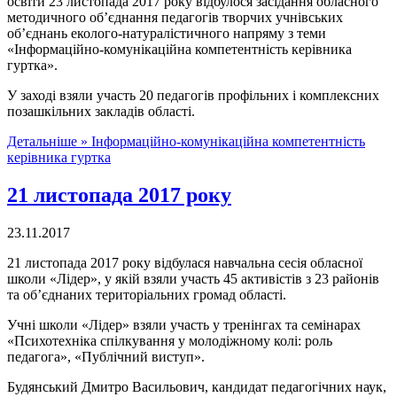
освіти 23 листопада 2017 року відбулося засідання обласного
методичного об’єднання педагогів творчих учнівських
об’єднань еколого-натуралістичного напряму з теми
«Інформаційно-комунікаційна компетентність керівника
гуртка».
У заході взяли участь 20 педагогів профільних і комплексних
позашкільних закладів області.
Детальніше »
Інформаційно-комунікаційна компетентність
керівника гуртка
21 листопада 2017 року
23.11.2017
21 листопада 2017 року відбулася навчальна сесія обласної
школи «Лідер», у якій взяли участь 45 активістів з 23 районів
та об’єднаних територіальних громад області.
Учні школи «Лідер» взяли участь у тренінгах та семінарах
«Психотехніка спілкування у молодіжному колі: роль
педагога», «Публічний виступ».
Будянський Дмитро Васильович, кандидат педагогічних наук,