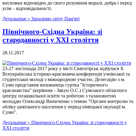
висновки відповідно до свого розуміння моралі, добра і перед
усім – відповідальності.
Детальніше »
Запалимо свічу Пам'яті
Північного-Східна Україна: зі
стародавності у ХХІ століття
28.11.2017
23-27 листопада 2017 року у місті Святогірськ відбулася Х
Всеукраїнська історико-краєзнавча конференція учнівської та
студентської молоді з міжнародною участю. Делегацію з м.
Суми представив вихованець гуртка "Історичного
краєзнавства" (керівник - Зякун О.С.) Сумського обласного
центру позашкільної освіти та роботою з талановитою
молоддю Олександр Виниченко з темою "Органи контролю та
обліку цивільного населення у період німецької окупації м.
Суми".
Детальніше »
Північного-Східна Україна: зі стародавності у
ХХІ століття