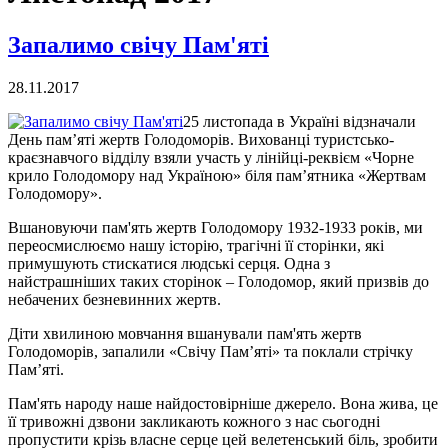
Запалимо свічу Пам'яті
28.11.2017
25 листопада в Україні відзначали
День пам’яті жертв Голодоморів. Вихованці туристсько-
краєзнавчого відділу взяли участь у лінійці-реквієм «Чорне
крило Голодомору над Україною» біля пам’ятника «Жертвам
Голодомору».
Вшановуючи пам'ять жертв Голодомору 1932-1933 років, ми
переосмислюємо нашу історію, трагічні її сторінки, які
примушують стискатися людські серця. Одна з
найстрашніших таких сторінок – Голодомор, який призвів до
небачених безневинних жертв.
Діти хвилиною мовчання вшанували пам'ять жертв
Голодоморів, запалили «Свічу Пам’яті» та поклали стрічку
Пам’яті.
Пам'ять народу наше найдостовірніше джерело. Вона жива, це
її тривожні дзвони закликають кожного з нас сьогодні
пропустити крізь власне серце цей велетенський біль, зробити