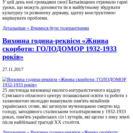
У цей день юні громадяни своєї Батьківщини отримали гарні
уроки, що можуть допомогти їм в майбутньому збудувати
культурну та розвинену державу, здатну конструктивно
вирішувати проблеми.
Детальніше »
Вчимося бути толерантними
Виховна година-реквієм «Жнива
скорботи: ГОЛОДОМОР 1932-1933
років»
27.11.2017
25 листопада вихованці еколого-натуралістичного відділу
Сумського обласного центру позашкільної освіти та роботи з
талановитою молоддю вшанували пам'ять мільйонів
українських селян, які загинули мученицькою смертю від
голоду, заподіяного сталінським тоталітаризмом у 1932-1933
роках, пам'ять українських сіл і хуторів, які щезли з лику землі
після найбільшої трагедії XX століття.
Детальніше »
Виховна година-реквієм «Жнива скорботи: