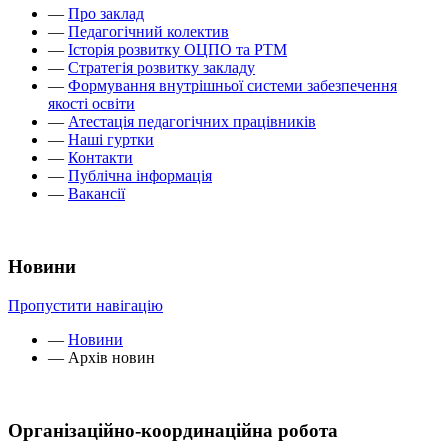
—
Про заклад
—
Педагогічний колектив
—
Історія розвитку ОЦПО та РТМ
—
Стратегія розвитку закладу
—
Формування внутрішньої системи забезпечення
якості освіти
—
Атестація педагогічних працівників
—
Наші гуртки
—
Контакти
—
Публічна інформація
—
Вакансії
Новини
Пропустити навігацію
—
Новини
—
Архів новин
Організаційно-координаційна робота