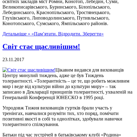
освітніх закладів міст Ромни, Конотоп, Лебедин, Суми,
Великописарівського, Буринського, Білопільського,
Лебединського, Краснопільського, Тростянецького,
Глухівського, Липоводолинського, Путивльського,
Конотопського, Сумського, Ямпільського районів.
Детальніше »
«Пам’ятати. Відродити. Зберегти»
Світ стає щасливішим!
23.11.2017
Цікавим видався для вихованців
Центру минулий тиждень, адже це був Тиждень
толерантності. «Толерантність – це те, що робить можливим
мир і веде від культури війни до культури миру» – так
записано в Декларації принципів толерантності, ухваленій на
Генеральній Конференції ЮНЕСКО в 1995 році.
Упродовж Тижня вихованців гуртків брали участь у
тренінгах, навчалися розуміти тих, хто поряд, помічати
позитивні якості в собі та однолітках, здобували навички
толерантного спілкування.
Батьки під час зустрічей в батьківському клубі «Родина»