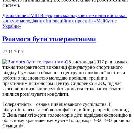
системи.
Детальніше »
VІІІ Всеукраїнська науково-технічна виставка-
конкурс молодіжних інноваційних проектів «Майбутнє
України»
Вчимося бути толерантними
27.11.2017
25 листопада 2017 р. в рамках
тижня толерантності вихованці фізкультурно-спортивного
відділу Сумського обласного центру позашкільної освіти та
роботи з талановитою молоддю пройшли тренінг з
практичним психологом Центру Сидоренко Н.Ю., під час
якого вони визначили сутність поняття «толерантність» та
вчилися розв’язувати конфлікти.
Толерантність – ознака цивілізованого суспільства. Її
відсутність несе за собою конфлікти, війни, репресії, геноцид.
В День пам’яті жертв голодоморів діти відвідали експозицію в
обласному краєзнавчому музеї «Голодомор 1932-1933 років на
Сумщині».