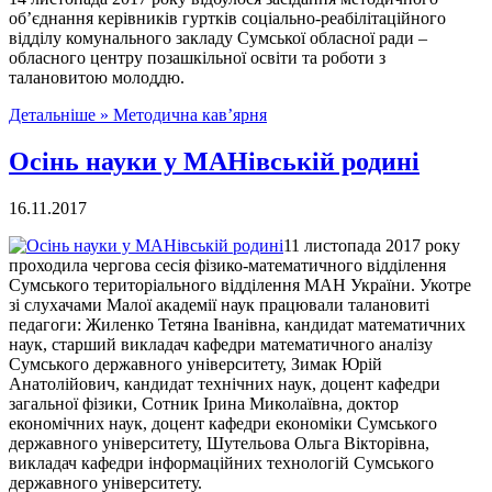
об’єднання керівників гуртків соціально-реабілітаційного
відділу комунального закладу Сумської обласної ради –
обласного центру позашкільної освіти та роботи з
талановитою молоддю.
Детальніше »
Методична кав’ярня
Осінь науки у МАНівській родині
16.11.2017
11 листопада 2017 року
проходила чергова сесія фізико-математичного відділення
Сумського територіального відділення МАН України. Укотре
зі слухачами Малої академії наук працювали талановиті
педагоги: Жиленко Тетяна Іванівна, кандидат математичних
наук, старший викладач кафедри математичного аналізу
Сумського державного університету, Зимак Юрій
Анатолійович, кандидат технічних наук, доцент кафедри
загальної фізики, Сотник Ірина Миколаївна, доктор
економічних наук, доцент кафедри економіки Сумського
державного університету, Шутельова Ольга Вікторівна,
викладач кафедри інформаційних технологій Сумського
державного університету.