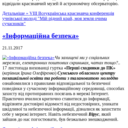
відвідали краєзнавчий музей й астрономічну обсерваторію.
Детальніше »
VIII Всеукраїнська краєзнавча конференція
учнівської молоді "Мій рідний край, моя земля очима
сучасників"
«Інформаційна безпека»
21.11.2017
Чи захищені ми у соціальних
мережах, електронних поштових скриньках, чатах тощо?..
17 листопада вихованці гуртка
«Перші сходинки до ПК»
(
керівник Ірина Олефіренко
)
Сумського обласного центру
позашкільної освіти та роботи з талановитою молоддю
ознайомилися з правилами відповідальної та безпечної
поведінки у сучасному інформаційному середовищі, способах
захисту від протиправних посягань в мережі Інтернет.
Практично вчилися критично ставитися до інформації,
відрізняти достовірні відомості від недостовірних, уникати
шкідливої та небезпечної інформації, дізналися як захистити
себе у мережі інтернет. Навіть небезпечний
Вірус
, який
зайшов до нас погостювати, був безжально знешкоджений.