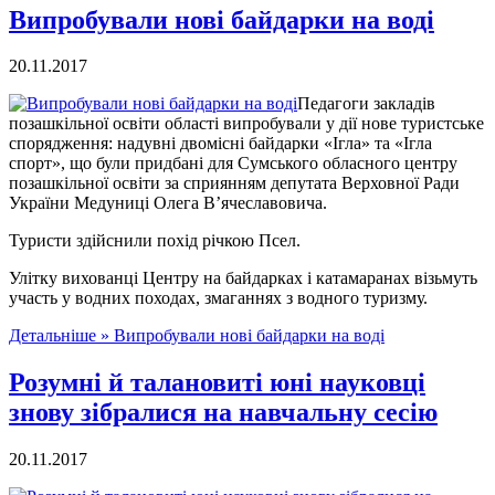
Випробували нові байдарки на воді
20.11.2017
Педагоги закладів
позашкільної освіти області випробували у дії нове туристське
спорядження: надувні двомісні байдарки «Ігла» та «Ігла
спорт», що були придбані для Сумського обласного центру
позашкільної освіти за сприянням депутата Верховної Ради
України Медуниці Олега В’ячеславовича.
Туристи здійснили похід річкою Псел.
Улітку вихованці Центру на байдарках і катамаранах візьмуть
участь у водних походах, змаганнях з водного туризму.
Детальніше »
Випробували нові байдарки на воді
Розумні й талановиті юні науковці
знову зібралися на навчальну сесію
20.11.2017