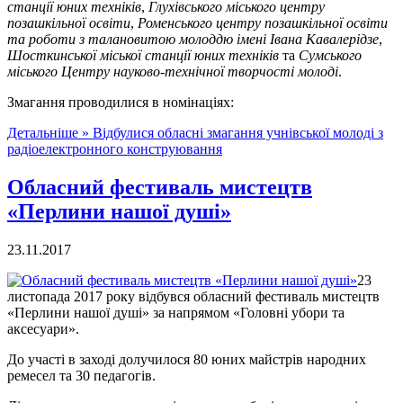
станції юних техніків
,
Глухівського міського центру
позашкільної освіти
,
Роменського центру позашкільної освіти
та роботи з талановитою молоддю імені Івана Кавалерідзе
,
Шосткинської міської станції юних техніків
та
Сумського
міського Центру науково-технічної творчості молоді
.
Змагання проводилися в номінаціях:
Детальніше »
Відбулися обласні змагання учнівської молоді з
радіоелектронного конструювання
Обласний фестиваль мистецтв
«Перлини нашої душі»
23.11.2017
23
листопада 2017 року відбувся обласний фестиваль мистецтв
«Перлини нашої душі» за напрямом «Головні убори та
аксесуари».
До участі в заході долучилося 80 юних майстрів народних
ремесел та 30 педагогів.