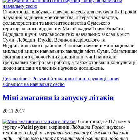
17 листопада відбулася навчальна сесія для слухачів ІІ-ІІІ років
навчання відділень мовознавства, літературознавства,
фольклористики та мистецтвознавства Сумського
територіального відділення Малої академії наук України.
Відвідали її учні загальноосвітніх навчальних закладів міст
Суми, Лебедин, Глухів, Великописарівського та
Недригайлівського районів. З юними науковцями працювали
викладачі вищих навчальних закладів міста Суми. Збагативши
свої знання з філологічних дисциплін, учні написали
тренувальні контрольні роботи, а також отримали консультації
щодо написання власних наукових досліджень.
Детальніше »
Розумні й талановиті юні науковці знову
зібралися на навчальну сесію
Міні змагання із запуску літаків
20.11.2017
16 листопада 2017 року в
гуртку
«Умілі руки»
(керівник
Людмила Гаєва
) науково-
технічного відділу
комунального закладу Сумської обласної
ради – обласного центру позашкільної освіти та роботи з