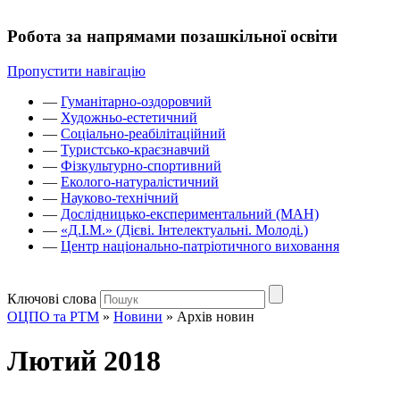
Робота за напрямами позашкільної освіти
Пропустити навігацію
—
Гуманітарно-оздоровчий
—
Художньо-естетичний
—
Соціально-реабілітаційний
—
Туристсько-краєзнавчий
—
Фізкультурно-спортивний
—
Еколого-натуралістичний
—
Науково-технічний
—
Дослідницько-експериментальний (МАН)
—
«Д.І.М.» (Дієві. Інтелектуальні. Молоді.)
—
Центр національно-патріотичного виховання
Ключові слова
ОЦПО та РТМ
»
Новини
»
Архів новин
Лютий 2018