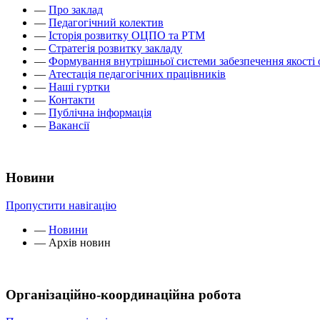
—
Про заклад
—
Педагогічний колектив
—
Історія розвитку ОЦПО та РТМ
—
Стратегія розвитку закладу
—
Формування внутрішньої системи забезпечення якості 
—
Атестація педагогічних працівників
—
Наші гуртки
—
Контакти
—
Публічна інформація
—
Вакансії
Новини
Пропустити навігацію
—
Новини
—
Архів новин
Організаційно-координаційна робота