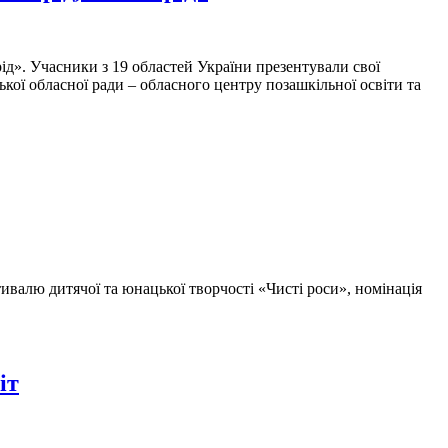
рід». Учасники з 19 областей України презентували свої
ої обласної ради – обласного центру позашкільної освіти та
ивалю дитячої та юнацької творчості «Чисті роси», номінація
іт