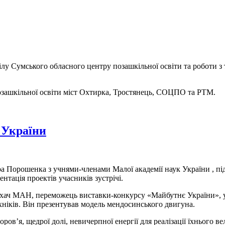
ділу Сумського обласного центру позашкільної освіти та роботи
 позашкільної освіти міст Охтирка, Тростянець, СОЦПО та РТМ.
 України
а Порошенка з учнями-членами Малої академії наук України , під
нтація проектів учасників зустрічі.
ухач МАН, переможець виставки-конкурсу «Майбутнє України», уч
хніків. Він презентував модель мендосинського двигуна.
в’я, щедрої долі, невичерпної енергії для реалізації їхнього ве