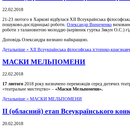
22.02.2018
21-23 лютого в Харкові відбулася ХІІ Всеукраїнська філософська
пошуково-дослідницькі роботи.
Олександр Виниченко
виховане
роботи з талановитою молоддю (керівник гуртка Зякун О.С.) гі
Доповідь Олександра визнано найкращою.
Детальніше »
ХІІ Всеукраїнська філософська історико-краєзнавча
МАСКИ МЕЛЬПОМЕНИ
22.02.2018
17 лютого
2018 року визначено переможців серед дитячих театр
«театральне мистецтво» –
«Маски Мельпомени».
Детальніше »
МАСКИ МЕЛЬПОМЕНИ
ІІ (обласний) етап Всеукраїнського кон
20.02.2018