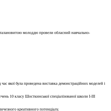
 з талановитою молоддю провели обласний навчально-
 час якої була проведена виставка демонстраційних моделей і
ень 10 класу Шосткинської спеціалізованої школи І-ІІІ
личезного креативного потенціалу.