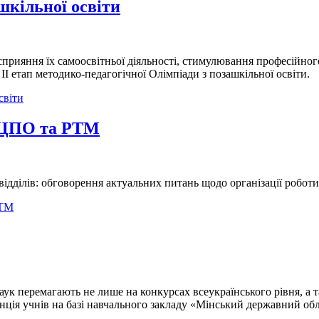
шкільної освіти
 сприяння їх самоосвітньої діяльності, стимулювання професійно
ІІ етап методико-педагогічної Олімпіади з позашкільної освіти.
світи
 ОЦПО та РТМ
відділів: обговорення актуальних питань щодо організації робот
РТМ
аук перемагають не лише на конкурсах всеукраїнського рівня, а 
нція учнів на базі навчального закладу «Мінський державний обл