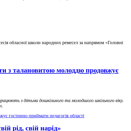
сесія обласної школи народних ремесел за напрямом «Головні
оти з талановитою молоддю продовжує
 працюють з дітьми дошкільного та молодшого шкільного віку.
и.
жує гостинно приймати педагогів області
ій рід, свій нарід»