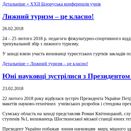
Детальніше »
ХХІІ Білоруська конференція учнів
Лижний туризм – це класно!
26.02.2018
24 – 25 лютого 2018 р. педагоги фізкультурно-спортивного від
тренувальний збір з лижного туризму.
У заході взяли участь вихованці туристських гуртків закладів
Детальніше »
Лижний туризм – це класно!
Юні науковці зустрілися з Президентом
23.02.2018
22 лютого 2018 року відбулася зустріч Президента України Петр
макетів науково-технічних учнівських розробок і стендова презе
Сумську область на заході представляв Роман Квітницький, сл
ступенів №1, вихованець Шосткинської міської станції юних те
Президент України побажав юним науковцям миру, міцного здоро