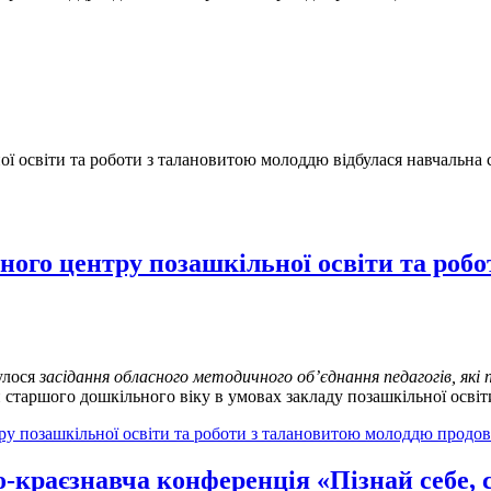
ї освіти та роботи з талановитою молоддю відбулася навчальна 
ого центру позашкільної освіти та роб
булося
засідання обласного методичного об’єднання педагогів, які
 старшого дошкільного віку в умовах закладу позашкільної освіт
у позашкільної освіти та роботи з талановитою молоддю продов
-краєзнавча конференція «Пізнай себе, св