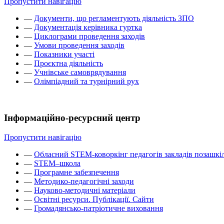
Пропустити навігацію
—
Документи, що регламентують діяльність ЗПО
—
Документація керівника гуртка
—
Циклограми проведення заходів
—
Умови проведення заходів
—
Показники участі
—
Проєктна діяльність
—
Учнівське самоврядування
—
Олімпіадний та турнірний рух
Інформаційно-ресурсний центр
Пропустити навігацію
—
Обласний STEM-коворкінг педагогів закладів позашкіл
—
STEM–школа
—
Програмне забезпечення
—
Методико-педагогічні заходи
—
Науково-методичні матеріали
—
Освітні ресурси. Публікації. Сайти
—
Громадянсько-патріотичне виховання