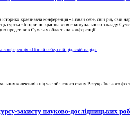
 історико-краєзнавча конференція «Пізнай себе, свій рід, свій на
ць гуртка «Історичне краєзнавство» комунального закладу Сумськ
дно представив Сумську область на конференції.
 конференція «Пізнай себе, свій рід, свій нарід»
альних колективів під час обласного етапу Всеукраїнського фест
курсу-захисту науково-дослідницьких роб