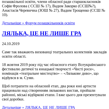
позашкільної освіти, члени обласної ради старшокласників
Софія Фролова ( ССШ № 17), Вадим Закорко (ССШ№?),
Анастасія Черевична (ЗОШ № 27), Вадим Трощенко (ССШ №
10).
Детальніше »
Форум позашкільників освіти
ЛЯЛЬКА, ЦЕ НЕ ЛИШЕ ГРА
24.10.2019
Саме так вважають вихованці театральних колективів закладів
освіти області.
18 жовтня 2019 року під час обласного етапу Всеукраїнського
фестивалю дитячої та юнацької творчості «Чисті роси»,
номінація «театральне мистецтво» – «Лялькове диво», що
відбувся в м. Суми.
Щоб потрапити на обласний етап, два роки юні артисти
працювали над створенням лялькових вистав, пройшли
районні, міські відбіркові етапи. І вже цього дня презентували
свої доробки.
Детальніше »
ЛЯЛЬКА, ЦЕ НЕ ЛИШЕ ГРА