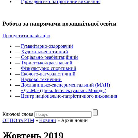
—
Громадянсько-патріотичне виховання
Робота за напрямами позашкільної освіти
Пропустити навігацію
—
Гуманітарно-оздоровчий
—
Художньо-естетичний
—
Соціально-реабілітаційний
—
Туристсько-краєзнавчий
—
Фізкультурно-спортивний
—
Еколого-натуралістичний
—
Науково-технічний
—
Дослідницько-експериментальний (МАН)
—
«Д.І.М.» (Дієві. Інтелектуальні. Молоді.)
—
Центр національно-патріотичного виховання
Ключові слова
ОЦПО та РТМ
»
Новини
»
Архів новин
Жовтень 2019