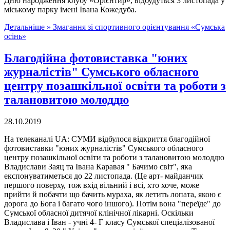
Дню народження клубу «Орієнтир», відбудуться 3 листопада у
міському парку імені Івана Кожедуба.
Детальніше »
Змагання зі спортивного орієнтування «Сумська
осінь»
Благодійна фотовиставка "юних
журналістів" Сумського обласного
центру позашкільної освіти та роботи з
талановитою молоддю
28.10.2019
На телеканалі UА: СУМИ відбулося відкриття благодійної
фотовиставки "юних журналістів" Сумського обласного
центру позашкільної освіти та роботи з талановитою молоддю
Владислави Заяц та Івана Каравая " Бачимо світ", яка
експонуватиметься до 22 листопада. (Це арт- майданчик
першого поверху, тож вхід вільний і всі, хто хоче, може
прийти й побачти що бачить мураха, як летить лопата, якою є
дорога до Бога і багато чого іншого). Потім вона "переїде" до
Сумської обласної дитячої клінічної лікарні. Оскільки
Владислава і Іван - учні 4- Г класу Сумської спеціалізованої