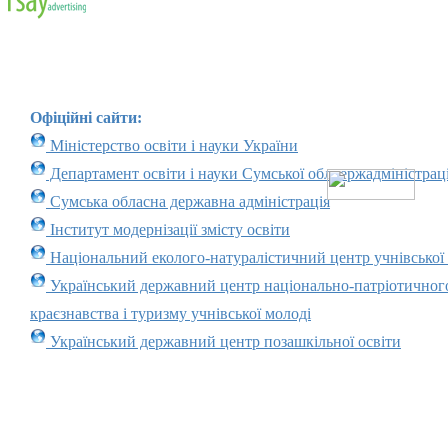
Офіційні сайти:
Міністерство освіти і науки України
Департамент освіти і науки Сумської облдержадміністраці
Сумська обласна державна адміністрація
Інститут модернізації змісту освіти
Національний еколого-натуралістичний центр учнівської
Український державний центр національно-патріотичног
краєзнавства і туризму учнівської молоді
Український державний центр позашкільної освіти