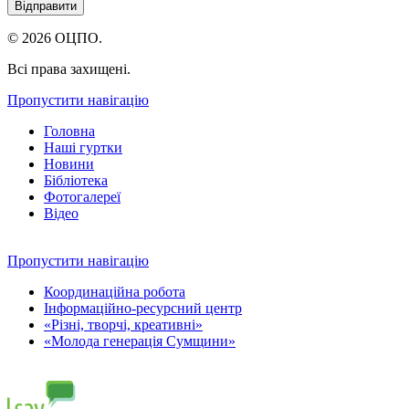
© 2026 ОЦПО.
Всі права захищені.
Пропустити навігацію
Головна
Наші гуртки
Новини
Бібліотека
Фотогалереї
Відео
Пропустити навігацію
Координаційна робота
Інформаційно-ресурсний центр
«Різні, творчі, креативні»
«Молода генерація Сумщини»