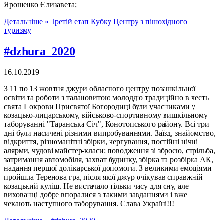
Ярошенко Єлизавета;
Детальніше »
Третій етап Кубку Центру з пішохідного
туризму
#dzhura_2020
16.10.2019
З 11 по 13 жовтня джури обласного центру позашкільної
освіти та роботи з талановитою молоддю традиційно в честь
свята Покрови Присвятої Богородиці були учасниками у
козацько-лицарському, військово-спортивному вишкільному
таборуванні "Таранська Січ", Конотопського району. Всі три
дні були насичені різними випробуваннями. Заїзд, знайомство,
відкриття, різноманітні збірки, чергування, постійні нічні
алярми, чудові майстер-класи: поводження зі зброєю, стрільба,
затримання автомобіля, захват будинку, збірка та розбірка АК,
надання першої долікарської допомоги. З великими емоціями
пройшла Теренова гра, після якої джур очікував справжній
козацький куліш. Не вистачало тільки часу для сну, але
вихованці добре впоралися з такими завданнями і вже
чекають наступного таборування. Слава Україні!!!