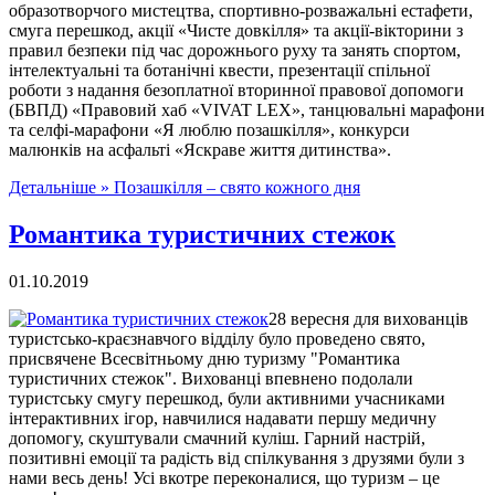
образотворчого мистецтва, спортивно-розважальні естафети,
смуга перешкод, акції «Чисте довкілля» та акції-вікторини з
правил безпеки під час дорожнього руху та занять спортом,
інтелектуальні та ботанічні квести, презентації спільної
роботи з надання безоплатної вторинної правової допомоги
(БВПД) «Правовий хаб «VIVAT LEX», танцювальні марафони
та селфі-марафони «Я люблю позашкілля», конкурси
малюнків на асфальті «Яскраве життя дитинства».
Детальніше »
Позашкілля – свято кожного дня
Романтика туристичних стежок
01.10.2019
28 вересня для вихованців
туристсько-краєзнавчого відділу було проведено свято,
присвячене Всесвітньому дню туризму "Романтика
туристичних стежок". Вихованці впевнено подолали
туристську смугу перешкод, були активними учасниками
інтерактивних ігор, навчилися надавати першу медичну
допомогу, скуштували смачний куліш. Гарний настрій,
позитивні емоції та радість від спілкування з друзями були з
нами весь день! Усі вкотре переконалися, що туризм ‒ це