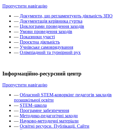
Пропустити навігацію
—
Документи, що регламентують діяльність ЗПО
—
Документація керівника гуртка
—
Циклограми проведення заходів
—
Умови проведення заходів
—
Показники участі
—
Проєктна діяльність
—
Учнівське самоврядування
—
Олімпіадний та турнірний рух
Інформаційно-ресурсний центр
Пропустити навігацію
—
Обласний STEM-коворкінг педагогів закладів
позашкільної освіти
—
STEM–школа
—
Програмне забезпечення
—
Методико-педагогічні заходи
—
Науково-методичні матеріали
—
Освітні ресурси. Публікації. Сайти