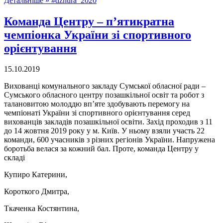
Детальніше »
#dzhura_2020
Команда Центру – п’ятикратна
чемпіонка України зі спортивного
орієнтування
15.10.2019
Вихованці комунального закладу Сумської обласної ради –
Сумського обласного центру позашкільної освіт та робот з
талановитою молоддю вп’яте здобувають перемогу на
чемпіонаті України зі спортивного орієнтування серед
вихованців закладів позашкільної освіти. Захід проходив з 11
до 14 жовтня 2019 року у м. Київ. У ньому взяли участь 22
команди, 600 учасників з різних регіонів України. Напружена
боротьба велася за кожний бал. Проте, команда Центру у
складі
Купиро Катерини,
Короткого Дмитра,
Ткаченка Костянтина,