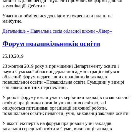
занятті «Ділові бесіди і публічні промови, як форми ділової
комунікації. Дебати.»
Учасники обмінялися досвідом та окреслили плани на
майбутнє.
Детальніше »
Навчальна сесія обласної школи «Лідер»
Форум позашкільників освіти
25.10.2019
23 жовтня 2019 року в приміщенні Департаменту освіти і
науки Сумської обласної державної адміністрації відбувся
обласний форум педагогічних працівників закладів
позашкільної освіти «Позашкільна освіта Сумщини у вимірі
соціально-освітніх перспектив».
У роботі форуму взяли участь керівники закладів позашкільної
освіти; працівники органів управління освітою, які
опікуються питаннями організації виховної роботи,
позашкільної освіти; педагоги, учні, вихованці закладів освіти.
У якості експертів на форумі працювали учні закладів
загальної середньої освіти м.Суми, вихованці закладів