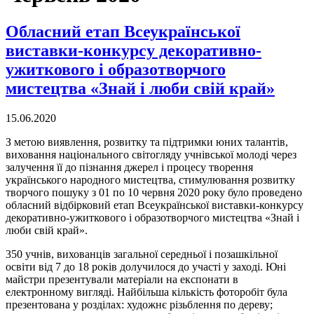
Обласний етап Всеукраїнської
виставки-конкурсу декоративно-
ужиткового і образотворчого
мистецтва «Знай і люби свій край»
15.06.2020
З метою виявлення, розвитку та підтримки юних талантів,
виховання національного світогляду учнівської молоді через
залучення її до пізнання джерел і процесу творення
українського народного мистецтва, стимулювання розвитку
творчого пошуку з 01 по 10 червня 2020 року було проведено
обласний відбірковий етап Всеукраїнської виставки-конкурсу
декоративно-ужиткового і образотворчого мистецтва «Знай і
люби свій край».
350 учнів, вихованців загальної середньої і позашкільної
освіти від 7 до 18 років долучилося до участі у заході. Юні
майстри презентували матеріали на експонати в
електронному вигляді. Найбільша кількість фоторобіт була
презентована у розділах: художнє різьблення по дереву;