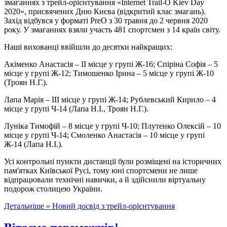
змаганнях з трейл-орієнтування «Internet Trail-O Kiev Day
2020», присвячених Дню Києва (відкритий клас змагань).
Захід відбувся у форматі PreO з 30 травня до 2 червня 2020
року. У змаганнях взяли участь 481 спортсмен з 14 країн світу.
Наші вихованці ввійшли до десятки найкращих:
Акіменко Анастасія – ІІ місце у групі Ж-16; Спіріна Софія – 5
місце у групі Ж-12; Тимошенко Ірина – 5 місце у групі Ж-10
(Троян Н.Г.).
Лапа Марія – ІІІ місце у групі Ж-14; Рублевський Кирило – 4
місце у групі Ч-14 (Лапа Н.І., Троян Н.Г.).
Луніка Тимофій – 8 місце у групі Ч-10; Плутенко Олексій – 10
місце у групі Ч-14; Смоленко Анастасія – 10 місце у групі
Ж-14 (Лапа Н.І.).
Усі контрольні пункти дистанції були розміщені на історичних
пам'ятках Київської Русі, тому юні спортсмени не лише
відпрацювали технічні навички, а й здійснили віртуальну
подорож столицею України.
Детальніше »
Новий досвід з трейл-орієнтування