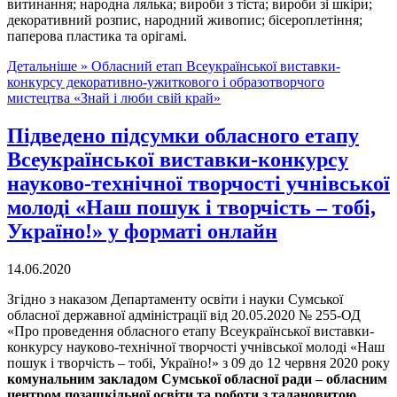
витинання; народна лялька; вироби з тіста; вироби зі шкіри;
декоративний розпис, народний живопис; бісероплетіння;
паперова пластика та орігамі.
Детальніше »
Обласний етап Всеукраїнської виставки-
конкурсу декоративно-ужиткового і образотворчого
мистецтва «Знай і люби свій край»
Підведено підсумки обласного етапу
Всеукраїнської виставки-конкурсу
науково-технічної творчості учнівської
молоді «Наш пошук і творчість – тобі,
Україно!» у форматі онлайн
14.06.2020
Згідно з наказом Департаменту освіти і науки Сумської
обласної державної адміністрації від 20.05.2020 № 255-ОД
«Про проведення обласного етапу Всеукраїнської виставки-
конкурсу науково-технічної творчості учнівської молоді «Наш
пошук і творчість – тобі, Україно!» з 09 до 12 червня 2020 року
комунальним закладом Сумської обласної ради – обласним
центром позашкільної освіти та роботи з талановитою