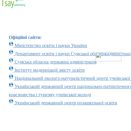
Офіційні сайти:
Міністерство освіти і науки України
Департамент освіти і науки Сумської облдержадміністраці
Сумська обласна державна адміністрація
Інститут модернізації змісту освіти
Національний еколого-натуралістичний центр учнівської
Український державний центр національно-патріотичног
краєзнавства і туризму учнівської молоді
Український державний центр позашкільної освіти