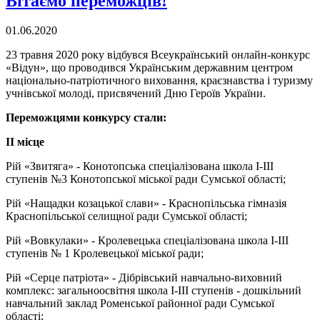
Вітаємо переможців!
01.06.2020
23 травня 2020 року відбувся Всеукраїнський онлайн-конкурс
«Відун», що проводився Українським державним центром
національно-патріотичного виховання, краєзнавства і туризму
учнівської молоді, присвячений Дню Героїв України.
Переможцями конкурсу стали:
ІІ місце
Рій «Звитяга» - Конотопська спеціалізована школа І-ІІІ
ступенів №3 Конотопської міської ради Сумської області;
Рій «Нащадки козацької слави» - Краснопільська гімназія
Краснопільської селищної ради Сумської області;
Рій «Вовкулаки» - Кролевецька спеціалізована школа І-ІІІ
ступенів № 1 Кролевецької міської ради;
Рій «Серце патріота» - Дібрівський навчально-виховний
комплекс: загальноосвітня школа І-ІІІ ступенів - дошкільний
навчальний заклад Роменської районної ради Сумської
області;