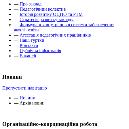
—
Про заклад
—
Педагогічний колектив
—
Історія розвитку ОЦПО та РТМ
—
Стратегія розвитку закладу
—
Формування внутрішньої системи забезпечення
якості освіти
—
Атестація педагогічних працівників
—
Наші гуртки
—
Контакти
—
Публічна інформація
—
Вакансії
Новини
Пропустити навігацію
—
Новини
—
Архів новин
Організаційно-координаційна робота