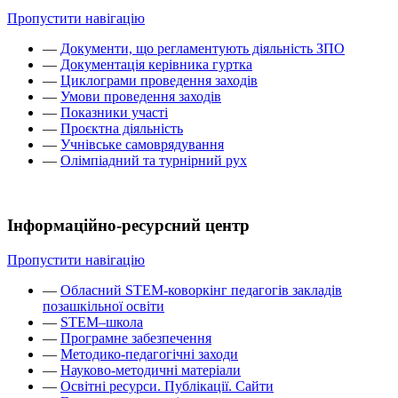
Пропустити навігацію
—
Документи, що регламентують діяльність ЗПО
—
Документація керівника гуртка
—
Циклограми проведення заходів
—
Умови проведення заходів
—
Показники участі
—
Проєктна діяльність
—
Учнівське самоврядування
—
Олімпіадний та турнірний рух
Інформаційно-ресурсний центр
Пропустити навігацію
—
Обласний STEM-коворкінг педагогів закладів
позашкільної освіти
—
STEM–школа
—
Програмне забезпечення
—
Методико-педагогічні заходи
—
Науково-методичні матеріали
—
Освітні ресурси. Публікації. Сайти