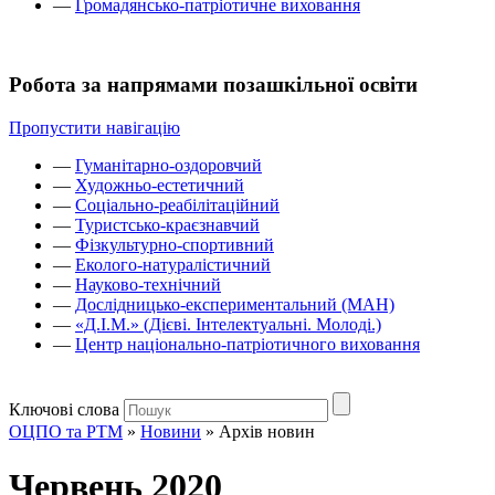
—
Громадянсько-патріотичне виховання
Робота за напрямами позашкільної освіти
Пропустити навігацію
—
Гуманітарно-оздоровчий
—
Художньо-естетичний
—
Соціально-реабілітаційний
—
Туристсько-краєзнавчий
—
Фізкультурно-спортивний
—
Еколого-натуралістичний
—
Науково-технічний
—
Дослідницько-експериментальний (МАН)
—
«Д.І.М.» (Дієві. Інтелектуальні. Молоді.)
—
Центр національно-патріотичного виховання
Ключові слова
ОЦПО та РТМ
»
Новини
»
Архів новин
Червень 2020