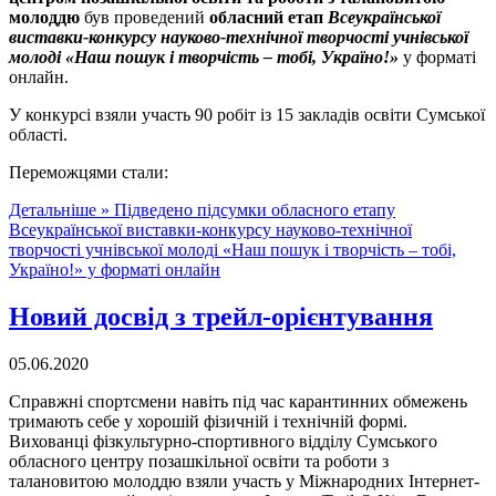
молоддю
був проведений
обласний етап
Всеукраїнської
виставки-конкурсу науково-технічної творчості учнівської
молоді «Наш пошук і творчість – тобі, Україно!»
у форматі
онлайн.
У конкурсі взяли участь 90 робіт із 15 закладів освіти Сумської
області.
Переможцями стали:
Детальніше »
Підведено підсумки обласного етапу
Всеукраїнської виставки-конкурсу науково-технічної
творчості учнівської молоді «Наш пошук і творчість – тобі,
Україно!» у форматі онлайн
Новий досвід з трейл-орієнтування
05.06.2020
Справжні спортсмени навіть під час карантинних обмежень
тримають себе у хорошій фізичній і технічній формі.
Вихованці фізкультурно-спортивного відділу Сумського
обласного центру позашкільної освіти та роботи з
талановитою молоддю взяли участь у Міжнародних Інтернет-