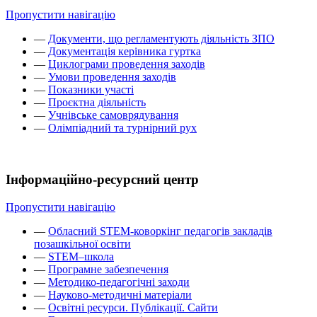
Пропустити навігацію
—
Документи, що регламентують діяльність ЗПО
—
Документація керівника гуртка
—
Циклограми проведення заходів
—
Умови проведення заходів
—
Показники участі
—
Проєктна діяльність
—
Учнівське самоврядування
—
Олімпіадний та турнірний рух
Інформаційно-ресурсний центр
Пропустити навігацію
—
Обласний STEM-коворкінг педагогів закладів
позашкільної освіти
—
STEM–школа
—
Програмне забезпечення
—
Методико-педагогічні заходи
—
Науково-методичні матеріали
—
Освітні ресурси. Публікації. Сайти