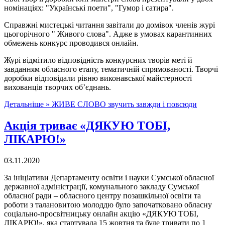
номінаціях: "Українські поети", "Гумор і сатира".
Справжні мистецькі читання завітали до домівок членів журі
цьогорічного " Живого слова". Адже в умовах карантинних
обмежень конкурс проводився онлайн.
Журі відмітило відповідність конкурсних творів меті й
завданням обласного етапу, тематичній спрямованості. Творчі
доробки відповідали рівню виконавської майстерності
вихованців творчих об’єднань.
Детальніше »
ЖИВЕ СЛОВО звучить завжди і повсюди
Акція триває «ДЯКУЮ ТОБІ,
ЛІКАРЮ!»
03.11.2020
За ініціативи Департаменту освіти і науки Сумської обласної
державної адміністрації, комунального закладу Сумської
обласної ради – обласного центру позашкільної освіти та
роботи з талановитою молоддю було започатковано обласну
соціально-просвітницьку онлайн акцію «ДЯКУЮ ТОБІ,
ЛІКАРЮ!», яка стартувала 15 жовтня та буде тривати по 1