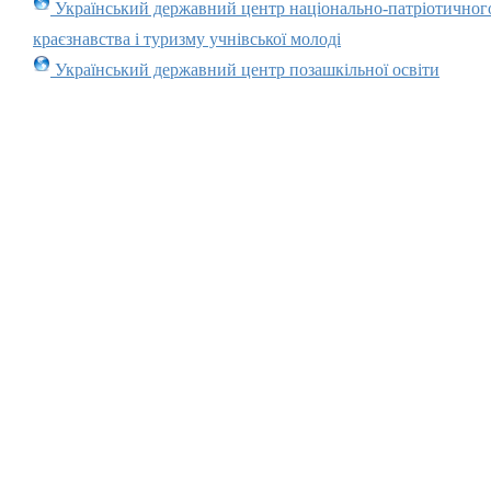
Український державний центр національно-патріотичног
краєзнавства і туризму учнівської молоді
Український державний центр позашкільної освіти