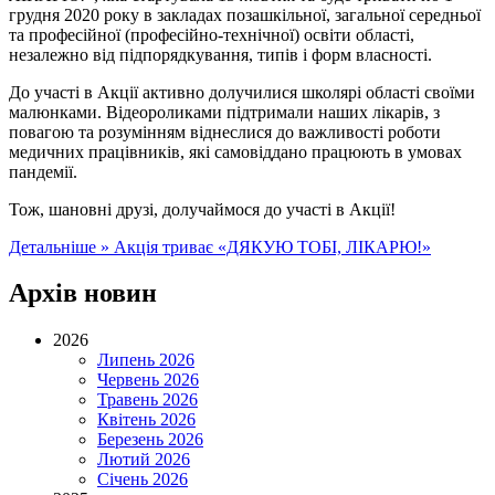
грудня 2020 року в закладах позашкільної, загальної середньої
та професійної (професійно-технічної) освіти області,
незалежно від підпорядкування, типів і форм власності.
До участі в Акції активно долучилися школярі області своїми
малюнками. Відеороликами підтримали наших лікарів, з
повагою та розумінням віднеслися до важливості роботи
медичних працівників, які самовіддано працюють в умовах
пандемії.
Тож, шановні друзі, долучаймося до участі в Акції!
Детальніше »
Акція триває «ДЯКУЮ ТОБІ, ЛІКАРЮ!»
Архів новин
2026
Липень 2026
Червень 2026
Травень 2026
Квітень 2026
Березень 2026
Лютий 2026
Січень 2026