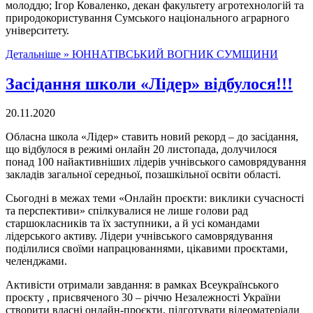
молоддю; Ігор Коваленко, декан факультету агротехнологій та
природокористування Сумського національного аграрного
університету.
Детальніше »
ЮННАТІВСЬКИЙ ВОГНИК СУМЩИНИ
Засідання школи «Лідер» відбулося!!!
20.11.2020
Обласна школа «Лідер» ставить новий рекорд – до засідання,
що відбулося в режимі онлайн 20 листопада, долучилося
понад 100 найактивніших лідерів учнівського самоврядування
закладів загальної середньої, позашкільної освіти області.
Сьогодні в межах теми «Онлайн проєкти: виклики сучасності
та перспективи» спілкувалися не лише голови рад
старшокласників та їх заступники, а й усі командами
лідерського активу. Лідери учнівського самоврядування
поділилися своїми напрацюваннями, цікавими проєктами,
челенджами.
Активісти отримали завдання: в рамках Всеукраїнського
проєкту , присвяченого 30 – річчю Незалежності України
створити власні онлайн-проєкти, підготувати відеоматеріали