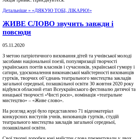
Детальніше »
«ДЯКУЮ ТОБІ, ЛІКАРЮ!»
ЖИВЕ СЛОВО звучить завжди і
повсюди
05.11.2020
З метою патріотичного виховання дітей та учнівської молоді
засобами національної поезії, популяризації творчості
українських поетів класиків і сучасників, української гумору і
сатири, удосконалення виконавської майстерності вихованців
гуртків, творчих об’єднань театрального мистецтва закладів
загальної середньої, позашкільної освіти 30 жовтня 2020 року
відбувся обласний етап Всеукраїнського фестивалю дитячої та
юнацької творчості «Чисті роси», номінація «театральне
мистецтво» – «Живе слово».
На розгляд журі було представлено 71 відеоматеріал
конкурсних виступів учнів, вихованців гуртків, студій
театрального мистецтва закладів загальної середньої,
позашкільної освіти.
Свої творчі доробки юні майстри слова презентували у двох