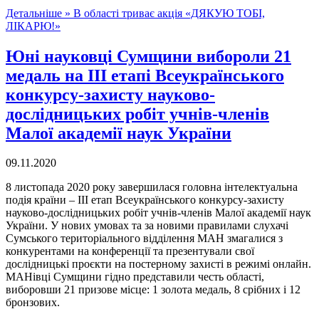
Детальніше »
В області триває акція «ДЯКУЮ ТОБІ,
ЛІКАРЮ!»
Юні науковці Сумщини вибороли 21
медаль на ІІІ етапі Всеукраїнського
конкурсу-захисту науково-
дослідницьких робіт учнів-членів
Малої академії наук України
09.11.2020
8 листопада 2020 року завершилася головна інтелектуальна
подія країни – ІІІ етап Всеукраїнського конкурсу-захисту
науково-дослідницьких робіт учнів-членів Малої академії наук
України. У нових умовах та за новими правилами слухачі
Сумського територіального відділення МАН змагалися з
конкурентами на конференції та презентували свої
дослідницькі проєкти на постерному захисті в режимі онлайн.
МАНівці Сумщини гідно представили честь області,
виборовши 21 призове місце: 1 золота медаль, 8 срібних і 12
бронзових.