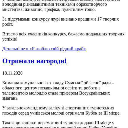
володіння різноманітними техніками образотворчого
мистецтва: живопис, графіка, пуантилізм тощо.
За підсумками конкурсу журі визнано кращими 17 творчих
робіт.
Вітаємо всіх учасників конкурсу, бажаємо подальших творчих
успіхів!
Детальніше »
«Я люблю свій рідний край»
Отримали нагороди!
18.11.2020
Команда комунального закладу Сумської обласної ради –
обласного центру позашкільної освіти та роботи з
талановитою молоддю стала призером Всеукраїнських
змагань.
У загальнокомандному заліку зі спортивних туристських
походів серед учнівської молоді отримали Кубок за ІІІ місце.
Також до копілки перемог юні туристи додали ІІІ місце у
загальнокомандному заліку в старшій групі Кубку України