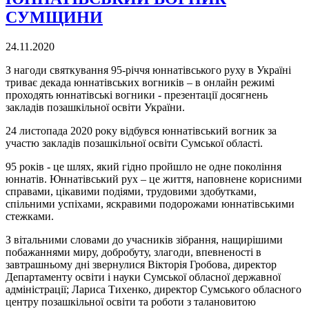
СУМЩИНИ
24.11.2020
З нагоди святкування 95-річчя юннатівського руху в Україні
триває декада юннатівських вогників – в онлайн режимі
проходять юннатівські вогники - презентації досягнень
закладів позашкільної освіти України.
24 листопада 2020 року відбувся юннатівський вогник за
участю закладів позашкільної освіти Сумської області.
95 років - це шлях, який гідно пройшло не одне покоління
юннатів. Юннатівський рух – це життя, наповнене корисними
справами, цікавими подіями, трудовими здобутками,
спільними успіхами, яскравими подорожами юннатівськими
стежками.
З вітальними словами до учасників зібрання, нащирішими
побажаннями миру, добробуту, злагоди, впевненості в
завтрашньому дні звернулися Вікторія Гробова, директор
Департаменту освіти і науки Сумської обласної державної
адміністрації; Лариса Тихенко, директор Сумського обласного
центру позашкільної освіти та роботи з талановитою