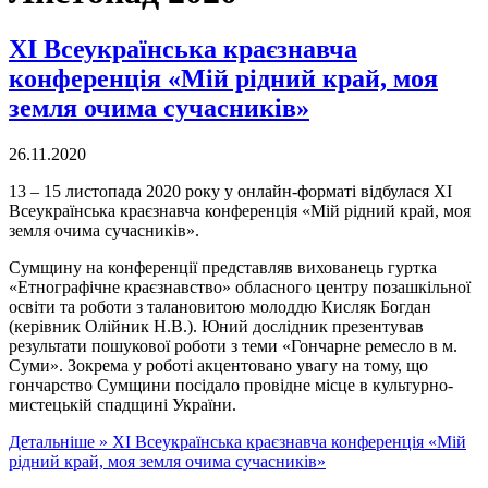
ХІ Всеукраїнська краєзнавча
конференція «Мій рідний край, моя
земля очима сучасників»
26.11.2020
13 – 15 листопада 2020 року у онлайн-форматі відбулася ХІ
Всеукраїнська краєзнавча конференція «Мій рідний край, моя
земля очима сучасників».
Сумщину на конференції представляв вихованець гуртка
«Етнографічне краєзнавство» обласного центру позашкільної
освіти та роботи з талановитою молоддю Кисляк Богдан
(керівник Олійник Н.В.). Юний дослідник презентував
результати пошукової роботи з теми «Гончарне ремесло в м.
Суми». Зокрема у роботі акцентовано увагу на тому, що
гончарство Сумщини посідало провідне місце в культурно-
мистецькій спадщині України.
Детальніше »
ХІ Всеукраїнська краєзнавча конференція «Мій
рідний край, моя земля очима сучасників»