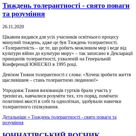
Тиждень толерантності - свято поваги
та розуміння
26.11.2020
Цікавим видався для усіх учасників освітнього процесу
минулий тиждень, адже це був Тиждень толерантності.
«Толерантність – це те, що робить можливим мир і веде від
культури війни до культури миру» – так записано в Декларації
принципів толерантності, ухваленій на Генеральній
Конференції ЮНЕСКО в 1995 році.
Девізом Тижня толерантності є слова: «Хочеш зробити життя
щасливішим – стань толерантною людиною!»
Упродовж Тижня вихованців гуртків брали участь у
тренінгах, навчалися розуміти тих, хто поряд, помічати
позитивні якості в собі та однолітках, здобували навички
толерантного спілкування.
Детальніше »
Тиждень толерантності - свято поваги та
розуміння
ЮННАТІВСЬКИЙ ВОГНИК