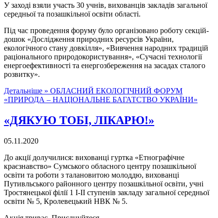
У заході взяли участь 30 учнів, вихованців закладів загальної
середньої та позашкільної освіти області.
Під час проведення форуму було організовано роботу секцій-
дошок «Дослідження природних ресурсів України,
екологічного стану довкілля», «Вивчення народних традицій
раціонального природокористування», «Сучасні технології
енергоефективності та енергозбереження на засадах сталого
розвитку».
Детальніше »
ОБЛАСНИЙ ЕКОЛОГІЧНИЙ ФОРУМ
«ПРИРОДА – НАЦІОНАЛЬНЕ БАГАТСТВО УКРАЇНИ»
«ДЯКУЮ ТОБІ, ЛІКАРЮ!»
05.11.2020
До акції долучилися: вихованці гуртка «Етнографічне
краєзнавство» Сумського обласного центру позашкільної
освіти та роботи з талановитою молоддю, вихованці
Путивльського районного центру позашкільної освіти, учні
Тростянецької філії 1 І-ІІ ступенів закладу загальної середньої
освіти № 5, Кролевецький НВК № 5.
Акція триває. Приєднуйтеся.