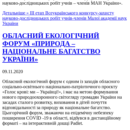
науково-дослідницьких робіт учнів – членів МАН України».
Детальніше »
ІІІ етап Всеукраїнського конкурсу-захисту
науково-дослідницьких робіт учнів-членів Малої академії наук
України
ОБЛАСНИЙ ЕКОЛОГІЧНИЙ
ФОРУМ «ПРИРОДА –
НАЦІОНАЛЬНЕ БАГАТСТВО
УКРАЇНИ»
09.11.2020
Обласний екологічний форум є одним із заходів обласного
соціально-освітнього національно-патріотичного проєкту
«Голос крові: ми – Українці!», і має на метою формування
нового природоохоронного світогляду громадян України на
засадах сталого розвитку, виховання в дітей почуття
відповідальності за природу як національне багатство.
Цьогорічний форум, зважаючи на епідемічну небезпеку
поширення COVID -19 в області, відбувся в дистанційному
форматі – на інтерактивній дошці Padlet.