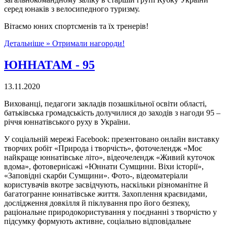
серед юнаків з велосипедного туризму.
Вітаємо юних спортсменів та їх тренерів!
Детальніше »
Отримали нагороди!
ЮННАТАМ - 95
13.11.2020
Вихованці, педагоги закладів позашкільної освіти області,
батьківська громадськість долучилися до заходів з нагоди 95 –
річчя юннатівського руху в України.
У соціальній мережі Facebook: презентовано онлайн виставку
творчих робіт «Природа і творчість», фоточелендж «Моє
найкраще юннатівське літо», відеочелендж «Живий куточок
вдома», фотовернісажі «Юннати Сумщини. Віхи історії»,
«Заповідні скарби Сумщини». Фото-, відеоматеріали
користувачів вкотре засвідчують, наскільки різноманітне й
багатогранне юннатівське життя. Захоплення краєвидами,
дослідження довкілля й піклування про його безпеку,
раціональне природокористування у поєднанні з творчістю у
підсумку формують активне, соціально відповідальне