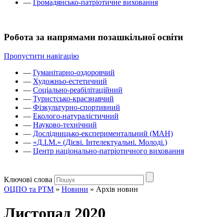
—
Громадянсько-патріотичне виховання
Робота за напрямами позашкільної освіти
Пропустити навігацію
—
Гуманітарно-оздоровчий
—
Художньо-естетичний
—
Соціально-реабілітаційний
—
Туристсько-краєзнавчий
—
Фізкультурно-спортивний
—
Еколого-натуралістичний
—
Науково-технічний
—
Дослідницько-експериментальний (МАН)
—
«Д.І.М.» (Дієві. Інтелектуальні. Молоді.)
—
Центр національно-патріотичного виховання
Ключові слова
ОЦПО та РТМ
»
Новини
»
Архів новин
Листопад 2020