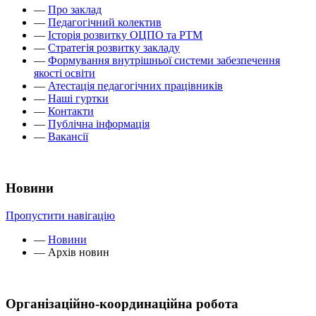
—
Про заклад
—
Педагогічний колектив
—
Історія розвитку ОЦПО та РТМ
—
Стратегія розвитку закладу
—
Формування внутрішньої системи забезпечення
якості освіти
—
Атестація педагогічних працівників
—
Наші гуртки
—
Контакти
—
Публічна інформація
—
Вакансії
Новини
Пропустити навігацію
—
Новини
—
Архів новин
Організаційно-координаційна робота