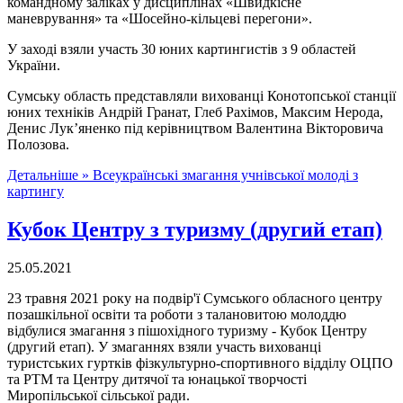
командному заліках у дисциплінах «Швидкісне
маневрування» та «Шосейно-кільцеві перегони».
У заході взяли участь 30 юних картингистів з 9 областей
України.
Сумську область представляли вихованці Конотопської станції
юних техніків Андрій Гранат, Глеб Рахімов, Максим Нерода,
Денис Лук’яненко під керівництвом Валентина Вікторовича
Полозова.
Детальніше »
Всеукраїнські змагання учнівської молоді з
картингу
Кубок Центру з туризму (другий етап)
25.05.2021
23 травня 2021 року на подвір'ї Сумського обласного центру
позашкільної освіти та роботи з талановитою молоддю
відбулися змагання з пішохідного туризму - Кубок Центру
(другий етап). У змаганнях взяли участь вихованці
туристських гуртків фізкультурно-спортивного відділу ОЦПО
та РТМ та Центру дитячої та юнацької творчості
Миропільської сільської ради.