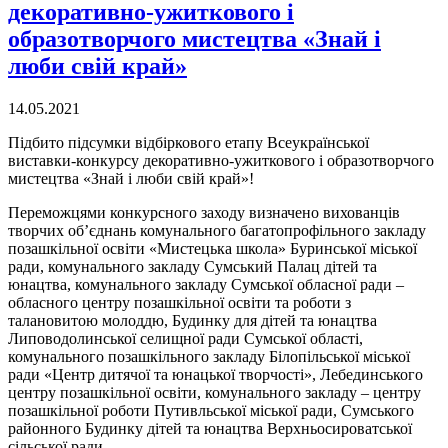
декоративно-ужиткового і
образотворчого мистецтва «Знай і
люби свій край»
14.05.2021
Підбито підсумки відбіркового етапу Всеукраїнської
виставки-конкурсу декоративно-ужиткового і образотворчого
мистецтва «Знай і люби свій край»!
Переможцями конкурсного заходу визначено вихованців
творчих об’єднань комунального багатопрофільного закладу
позашкільної освіти «Мистецька школа» Буринської міської
ради, комунального закладу Сумський Палац дітей та
юнацтва, комунального закладу Сумської обласної ради –
обласного центру позашкільної освіти та роботи з
талановитою молоддю, Будинку для дітей та юнацтва
Липоводолинської селищної ради Сумської області,
комунального позашкільного закладу Білопільської міської
ради «Центр дитячої та юнацької творчості», Лебединського
центру позашкільної освіти, комунального закладу – центру
позашкільної роботи Путивльської міської ради, Сумського
районного Будинку дітей та юнацтва Верхньосироватської
сільської ради.