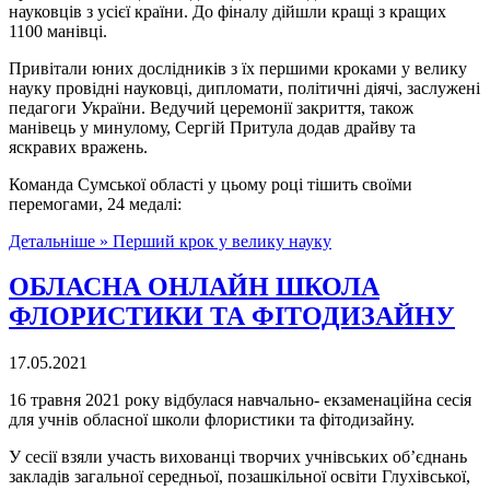
науковців з усієї країни. До фіналу дійшли кращі з кращих
1100 манівці.
Привітали юних дослідників з їх першими кроками у велику
науку провідні науковці, дипломати, політичні діячі, заслужені
педагоги України. Ведучий церемонії закриття, також
манівець у минулому, Сергій Притула додав драйву та
яскравих вражень.
Команда Сумської області у цьому році тішить своїми
перемогами, 24 медалі:
Детальніше »
Перший крок у велику науку
ОБЛАСНА ОНЛАЙН ШКОЛА
ФЛОРИСТИКИ ТА ФІТОДИЗАЙНУ
17.05.2021
16 травня 2021 року відбулася навчально- екзаменаційна сесія
для учнів обласної школи флористики та фітодизайну.
У сесії взяли участь вихованці творчих учнівських об’єднань
закладів загальної середньої, позашкільної освіти Глухівської,