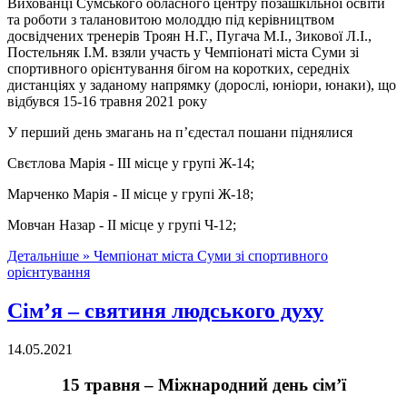
Вихованці Сумського обласного центру позашкільної освіти
та роботи з талановитою молоддю під керівництвом
досвідчених тренерів Троян Н.Г., Пугача М.І., Зикової Л.І.,
Постельняк І.М. взяли участь у Чемпіонаті міста Суми зі
спортивного орієнтування бігом на коротких, середніх
дистанціях у заданому напрямку (дорослі, юніори, юнаки), що
відбувся 15-16 травня 2021 року
У перший день змагань на п’єдестал пошани піднялися
Свєтлова Марія - ІІІ місце у групі Ж-14;
Марченко Марія - ІІ місце у групі Ж-18;
Мовчан Назар - ІІ місце у групі Ч-12;
Детальніше »
Чемпіонат міста Суми зі спортивного
орієнтування
Сім’я – святиня людського духу
14.05.2021
15 травня – Міжнародний день сім’ї