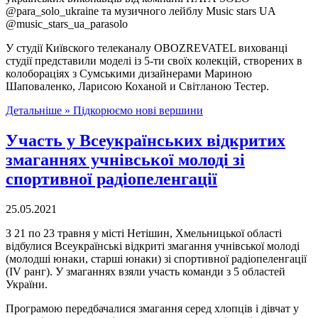
@para_solo_ukraine та музичного лейблу Music stars UA
@music_stars_ua_parasolo
У студії Київского телеканалу OBOZREVATEL вихованці
студії представили моделі із 5-ти своїх колекцій, створених в
колобораціях з Сумськими дизайнерами Мариною
Шаповаленко, Ларисою Коханой и Світланою Тестер.
Детальніше »
Підкорюємо нові вершини
Участь у Всеукраїнських відкритих
змаганнях учнівської молоді зі
спортивної радіопеленгації
25.05.2021
З 21 по 23 травня у місті Нетішин, Хмельницької області
відбулися Всеукраїнські відкриті змагання учнівської молоді
(молодші юнаки, старші юнаки) зі спортивної радіопеленгації
(ІV ранг). У змаганнях взяли участь команди з 5 областей
України.
Програмою передбачалися змагання серед хлопців і дівчат у