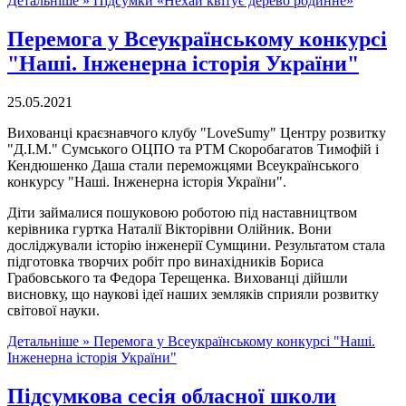
Детальніше »
Підсумки «Нехай квітує дерево родинне»
Перемога у Всеукраїнському конкурсі
"Наші. Інженерна історія України"
25.05.2021
Вихованці краєзнавчого клубу "LoveSumy" Центру розвитку
"Д.І.М." Сумського ОЦПО та РТМ Скоробагатов Тимофій і
Кендюшенко Даша стали переможцями Всеукраїнського
конкурсу "Наші. Інженерна історія України".
Діти займалися пошуковою роботою під наставництвом
керівника гуртка Наталії Вікторівни Олійник. Вони
досліджували історію інженерії Сумщини. Результатом стала
підготовка творчих робіт про винахідників Бориса
Грабовського та Федора Терещенка. Вихованці дійшли
висновку, що наукові ідеї наших земляків сприяли розвитку
світової науки.
Детальніше »
Перемога у Всеукраїнському конкурсі "Наші.
Інженерна історія України"
Підсумкова сесія обласної школи