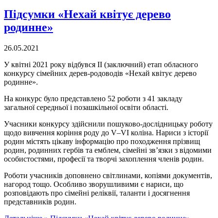
Підсумки «Нехай квітує дерево
родинне»
26.05.2021
У квітні 2021 року відбувся ІІ (заключний) етап обласного
конкурсу сімейних дерев-родоводів «Нехай квітує дерево
родинне».
На конкурс було представлено 52 роботи з 41 закладу
загальної середньої і позашкільної освіти області.
Учасники конкурсу здійснили пошуково-дослідницьку роботу
щодо вивчення коріння роду до V–VI коліна. Нариси з історії
родин містять цікаву інформацію про походження прізвищ
родин, родинних гербів та емблем, сімейні зв’язки з відомими
особистостями, професії та творчі захоплення членів родин.
Роботи учасників доповнено світлинами, копіями документів,
нагород тощо. Особливо зворушливими є нариси, що
розповідають про сімейні реліквії, таланти і досягнення
представників родин.