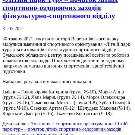
спортивно-оздоровчих заходів
фізкультурно-спортивного відділу
31.05.2021
30 травня 2021 року на території Веретинівського парку
відбулися змагання зі спортивного орієнтування «Літній парк-
тур» для вихованців фізкультурно-спортивного відділу
Сумського обласного центру позашкільної освіти та роботи з
талановитою молоддю. Проходження дистанції в заданому
напрямку вимагало від юних спортсменів гарної технічної
підготовки.
Найкращі результати у змаганнях показали:
І місце – Голопьорова Катерина (група Ж-10), Мороз Анна
(група Ж-12), Лапа Марія. (група Ж-14), Мороз Олександра
(група Ж-16), Тимошенко Микола (група Ч-8), Зубар Тимофій
(група Ч-10), Савенко Артем (Ч-12), Шелудько Максим (Ч-14),
Короткий Дмитро (Ч-16), Ткаченко Костянтин (Ч-18);
Детальніше »
Змагання зі спортивного орієнтування «Літній
парк-тур» – початок літніх спортивно-оздоровчих заходів
фізкультурно-спортивного відділу