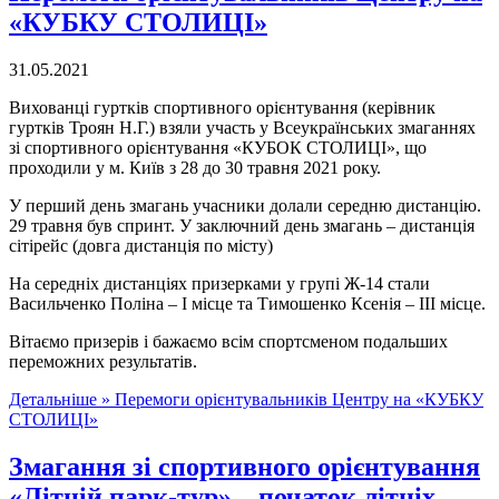
«КУБКУ СТОЛИЦІ»
31.05.2021
Вихованці гуртків спортивного орієнтування (керівник
гуртків Троян Н.Г.) взяли участь у Всеукраїнських змаганнях
зі спортивного орієнтування «КУБОК СТОЛИЦІ», що
проходили у м. Київ з 28 до 30 травня 2021 року.
У перший день змагань учасники долали середню дистанцію.
29 травня був спринт. У заключний день змагань – дистанція
сітірейс (довга дистанція по місту)
На середніх дистанціях призерками у групі Ж-14 стали
Васильченко Поліна – І місце та Тимошенко Ксенія – ІІІ місце.
Вітаємо призерів і бажаємо всім спортсменом подальших
переможних результатів.
Детальніше »
Перемоги орієнтувальників Центру на «КУБКУ
СТОЛИЦІ»
Змагання зі спортивного орієнтування
«Літній парк-тур» – початок літніх