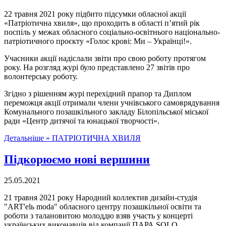
22 травня 2021 року підбито підсумки обласної акції
«Патріотична хвиля», що проходить в області п’ятий рік
поспіль у межах обласного соціально-освітнього національно-
патріотичного проєкту «Голос крові: Ми – Українці!».
Учасники акції надіслали звіти про свою роботу протягом
року. На розгляд журі було представлено 27 звітів про
волонтерську роботу.
Згідно з рішенням журі перехідний прапор та Диплом
переможця акції отримали члени учнівського самоврядування
Комунального позашкільного закладу Білопільської міської
ради «Центр дитячої та юнацької творчості».
Детальніше »
ПАТРІОТИЧНА ХВИЛЯ
Підкорюємо нові вершини
25.05.2021
21 травня 2021 року Народний коллектив дизайн-студія
"ART'elь moda" обласного центру позашкільної освіти та
роботи з талановитою молоддю взяв участь у концерті
украïнських виконавцiв вiд компанiï ПАРА SOLO