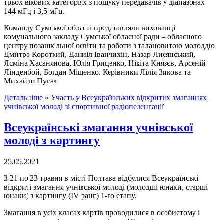
трьох вікових категоріях з пошуку передавачів у діапазонах
144 мГц і 3,5 мГц.
Команду Сумської області представляли вихованці
комунального закладу Сумської обласної ради – обласного
центру позашкільної освіти та роботи з талановитою молоддю
Дмитро Короткий, Даниіл Іванчихін, Назар Лисянський,
Ясміна Хасанянова, Юлія Гриценко, Нікіта Князєв, Арсеній
Лінденбой, Богдан Міщенко. Керівники Лілія Зикова та
Михайло Пугач.
Детальніше »
Участь у Всеукраїнських відкритих змаганнях
учнівської молоді зі спортивної радіопеленгації
Всеукраїнські змагання учнівської
молоді з картингу
25.05.2021
З 21 по 23 травня в місті Полтава відбулися Всеукраїнські
відкриті змагання учнівської молоді (молодші юнаки, старші
юнаки) з картингу (IV ранг) 1-го етапу.
Змагання в усіх класах картів проводилися в особистому і