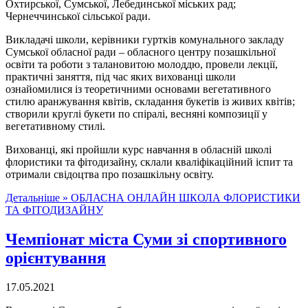
Охтирської, Сумської, Лебединської міських рад;
Чернеччинської сільської ради.
Викладачі школи, керівники гуртків комунального закладу
Сумської обласної ради – обласного центру позашкільної
освіти та роботи з талановитою молоддю, провели лекції,
практичні заняття, під час яких вихованці школи
ознайомилися із теоретичними основами вегетативного
стилю аранжування квітів, складання букетів із живих квітів;
створили круглі букети по спіралі, весняні композиції у
вегетативному стилі.
Вихованці, які пройшли курс навчання в обласній школі
флористики та фітодизайну, склали кваліфікаційний іспит та
отримали свідоцтва про позашкільну освіту.
Детальніше »
ОБЛАСНА ОНЛАЙН ШКОЛА ФЛОРИСТИКИ
ТА ФІТОДИЗАЙНУ
Чемпіонат міста Суми зі спортивного
орієнтування
17.05.2021