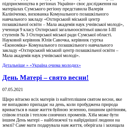
підприємництва в регіонах України» своє дослідження на
матеріалах Сумського регіону представила Валерія
Калініченко, вихованка Комунального позашкільного
навчального закладу «Охтирський міський центр
позашкільної освіти – Мала академія наук учнівської молоді»,
учениця 9 класу Охтирської загальноосвітньої школи І-ІІІ
ступенів № 3 Охтирської міської ради Сумської області.
Науковий керівник Юлія Савочка, керівник гуртка
«Економіка» Комунального позашкільного навчального
закладу «Охтирський міський центр позашкільної освіти –
Мала академія наук учнівської молоді».
Детальніше »
«Україна очима молодих»
День Матері – свято весни!
07.05.2021
Щиро вітаємо всіх матерів із найтеплішим святом весни, яке
не випадково припадає на день, коли пробуджена природа
вривається в наше життя буйною зеленню, пишним цвітінням,
співом птахів і теплом сонячних променів. Хіба може бути
іншим День матері – найближчої та найріднішої людини на
землі? Саме мати подарувала нам життя, оберігала і захищала