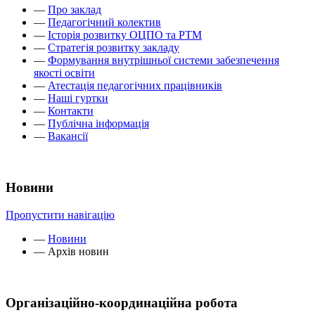
—
Про заклад
—
Педагогічний колектив
—
Історія розвитку ОЦПО та РТМ
—
Стратегія розвитку закладу
—
Формування внутрішньої системи забезпечення
якості освіти
—
Атестація педагогічних працівників
—
Наші гуртки
—
Контакти
—
Публічна інформація
—
Вакансії
Новини
Пропустити навігацію
—
Новини
—
Архів новин
Організаційно-координаційна робота