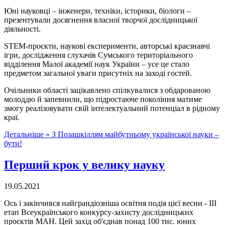
Юні науковці – інженери, техніки, історики, біологи –
презентували досягнення власної творчої дослідницької
діяльності.
STEM-проєкти, наукові експерименти, авторські краєзнавчі
ігри, дослідження слухачів Сумського територіального
відділення Малої академії наук України – усе це стало
предметом загальної уваги присутніх на заході гостей.
Очільники області зацікавлено спілкувалися з обдарованою
молоддю й запевнили, що підростаюче покоління матиме
змогу реалізовувати свій інтелектуальний потенціал в рідному
краї.
Детальніше »
З Позашкіллям майбутньому української науки –
бути!
Перший крок у велику науку
19.05.2021
Ось і закінчився найграндіозніша освітня подія цієї весни - ІІІ
етап Всеукраїнського конкурсу-захисту дослідницьких
проєктів МАН. Цей захід об'єднав понад 100 тис. юних