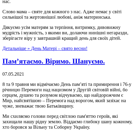
нас.
Слово мама – святе для кожного з нас. Адже немає у світі
сильнішої та жертовнішої любові, аніж материнська.
Дякуємо усім матерям за терпіння, витримку, дивовижну
мудрість і мужність, з якими ви, долаючи нинішні негаразди,
зберігаєте віру y завтрашній кращий день для своїх дітей.
Детальніше »
День Матері – свято весни!
Пам’ятаємо. Віримо. Шануємо.
07.05.2021
8 та 9 травня ми відмічаємо День пам’яті та примирення і 76-у
річницю Перемоги над нацизмом у Другій світовій війні, бо
серцем, душею та розумом відчуваємо, що найдорожчим є
Мир, найсвятішою – Перемога над ворогом, який зазіхає на
чуже, зневажає твою Батьківщину.
Ми схиляємо голови перед світлою пам'яттю героїв, які
захищали нашу рідну землю. Віддаємо глибоку шану кожному,
хто боровся за Вільну та Соборну Україну.