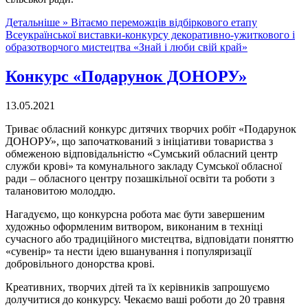
Детальніше »
Вітаємо переможців відбіркового етапу
Всеукраїнської виставки-конкурсу декоративно-ужиткового і
образотворчого мистецтва «Знай і люби свій край»
Конкурс «Подарунок ДОНОРУ»
13.05.2021
Триває обласний конкурс дитячих творчих робіт «Подарунок
ДОНОРУ», що започаткований з ініціативи товариства з
обмеженою відповідальністю «Сумський обласний центр
служби крові» та комунального закладу Сумської обласної
ради – обласного центру позашкільної освіти та роботи з
талановитою молоддю.
Нагадуємо, що конкурсна робота має бути завершеним
художньо оформленим витвором, виконаним в техніці
сучасного або традиційного мистецтва, відповідати поняттю
«сувенір» та нести ідею вшанування і популяризації
добровільного донорства крові.
Креативних, творчих дітей та їх керівників запрошуємо
долучитися до конкурсу. Чекаємо ваші роботи до 20 травня