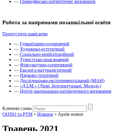
—
Громадянсько-патріотичне виховання
Робота за напрямами позашкільної освіти
Пропустити навігацію
—
Гуманітарно-оздоровчий
—
Художньо-естетичний
—
Соціально-реабілітаційний
—
Туристсько-краєзнавчий
—
Фізкультурно-спортивний
—
Еколого-натуралістичний
—
Науково-технічний
—
Дослідницько-експериментальний (МАН)
—
«Д.І.М.» (Дієві. Інтелектуальні. Молоді.)
—
Центр національно-патріотичного виховання
Ключові слова
ОЦПО та РТМ
»
Новини
»
Архів новин
Травень 2021