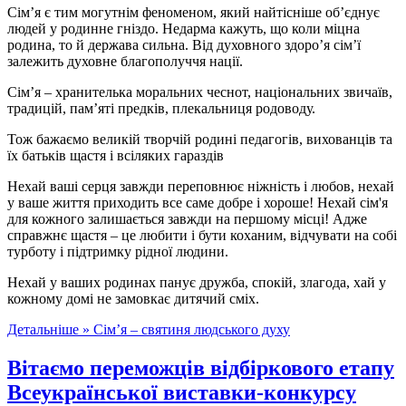
Сім’я є тим могутнім феноменом, який найтісніше об’єднує
людей у родинне гніздо. Недарма кажуть, що коли міцна
родина, то й держава сильна. Від духовного здоро’я сім’ї
залежить духовне благополуччя нації.
Сім’я – хранителька моральних чеснот, національних звичаїв,
традицій, пам’яті предків, плекальниця родоводу.
Тож бажаємо великій творчій родині педагогів, вихованців та
їх батьків щастя і всіляких гараздів
Нехай ваші серця завжди переповнює ніжність і любов, нехай
у ваше життя приходить все саме добре і хороше! Нехай сім'я
для кожного залишається завжди на першому місці! Адже
справжнє щастя – це любити і бути коханим, відчувати на собі
турботу і підтримку рідної людини.
Нехай у ваших родинах панує дружба, спокій, злагода, хай у
кожному домі не замовкає дитячий сміх.
Детальніше »
Сім’я – святиня людського духу
Вітаємо переможців відбіркового етапу
Всеукраїнської виставки-конкурсу