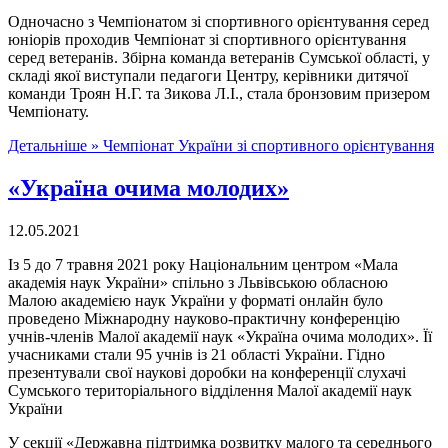
Одночасно з Чемпіонатом зі спортивного орієнтування серед
юніорів проходив Чемпіонат зі спортивного орієнтування
серед ветеранів. Збірна команда ветеранів Сумської області, у
складі якої виступали педагоги Центру, керівники дитячої
команди Троян Н.Г. та Зикова Л.І., стала бронзовим призером
Чемпіонату.
Детальніше »
Чемпіонат України зі спортивного орієнтування
«Україна очима молодих»
12.05.2021
Із 5 до 7 травня 2021 року Національним центром «Мала
академія наук України» спільно з Львівською обласною
Малою академією наук України у форматі онлайн було
проведено Міжнародну науково-практичну конференцію
учнів-членів Малої академії наук «Україна очима молодих». Її
учасниками стали 95 учнів із 21 області України. Гідно
презентували свої наукові доробки на конференції слухачі
Сумського територіального відділення Малої академії наук
України
У секції «Державна підтримка розвитку малого та середнього