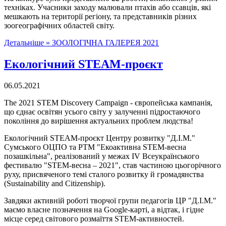
техніках. Учасники заходу малювали птахів або ссавців, які
мешкають на території регіону, та представників різних
зоогеографічних областей світу.
Детальніше »
ЗООЛОГІЧНА ГАЛЕРЕЯ 2021
Екологічний STEAM-проєкт
06.05.2021
The 2021 STEM Discovery Campaign - європейська кампанія,
що єднає освітян усього світу у залученні підростаючого
покоління до вирішення актуальних проблем людства!
Екологічний STEAM-проєкт Центру розвитку "Д.І.М."
Сумського ОЦПО та РТМ "Екоактивна STEM-весна
позашкільна", реалізований у межах IV Всеукраїнського
фестивалю "STEM-весна – 2021", став частиною цьогорічного
руху, присвяченого темі сталого розвитку й громадянства
(Sustainability and Citizenship).
Завдяки активній роботі творчої групи педагогів ЦР "Д.І.М."
маємо власне позначення на Google-карті, а відтак, і гідне
місце серед світового розмаїття STEM-активностей.