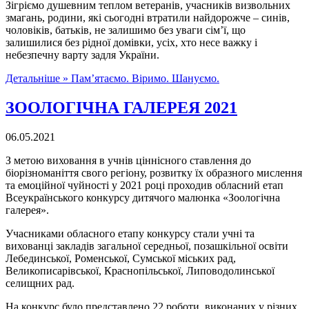
Зігріємо душевним теплом ветеранів, учасників визвольних
змагань, родини, які сьогодні втратили найдорожче – синів,
чоловіків, батьків, не залишимо без уваги сім’ї, що
залишилися без рідної домівки, усіх, хто несе важку і
небезпечну варту задля України.
Детальніше »
Пам’ятаємо. Віримо. Шануємо.
ЗООЛОГІЧНА ГАЛЕРЕЯ 2021
06.05.2021
З метою виховання в учнів ціннісного ставлення до
біорізноманіття свого регіону, розвитку їх образного мислення
та емоційної чуйності у 2021 році проходив обласний етап
Всеукраїнського конкурсу дитячого малюнка «Зоологічна
галерея».
Учасниками обласного етапу конкурсу стали учні та
вихованці закладів загальної середньої, позашкільної освіти
Лебединської, Роменської, Сумської міських рад,
Великописарівської, Краснопільської, Липоводолинської
селищних рад.
На конкурс було представлено 22 роботи, виконаних у різних