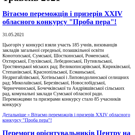
Вітаємо переможців і призерів ХХІV
обласного конкурсу "Проба пера"!
31.05.2021
Цьогоріч у конкурсі взяли участь 185 учнів, вихованців
закладів загальної середньої, позашкільної освіти
Конотопської, Сумської, Шосткинської, Роменської,
Охтирської, Глухівської, Лебединської, Путивльської,
Тростянецької міських рад; Великописарівської, Кириківської,
Степанівської, Краснопільської, Есманьської,
Недригайлівської, Хотіньської і Липоводолинської селищних
рад; Миколаївської, Березівської, Новослобідської,
Чернеччинської, Бочечківської та Андріяшівської сільських
рад, комунальні заклади Сумської обласної ради.
Переможцями та призерами конкурсу стало 85 учасників
конкурсу
Детальніше »
Вітаємо переможців і призерів ХХІV обласного
конкурсу "Проба пера"!
Перемоги орієнтувальників Центру на