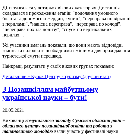
Діти змагалася у чотирьох вікових категоріях. Дистанція
складалася з проходження етапів: "подолання умовного
болота за допомогою жердин, купин", "переправа по вірьовці
з перилами", "навісна переправа", "переправа по колоді",
"переправа похила донизу", "спуск по вертикальних
перилах.".
Усі учасники змагань показали, що вони мають відповідні
знання та володіють необхідними вміннями для проходження
туристської смуги перешкод.
Найкращі результати у своїх вікових групах показали:
Детальніше »
Кубок Центру з туризму (другий етап)
З Позашкіллям майбутньому
української науки – бути!
20.05.2021
Вихованці
комунального закладу Сумської обласної ради –
обласного центру позашкільної освіти та роботи з
талановитою молоддю
взяли участь у фестивалі науки.