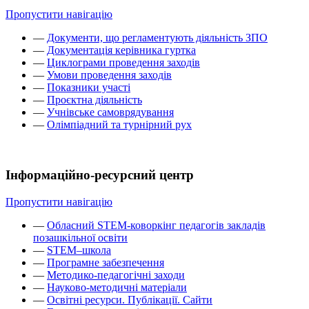
Пропустити навігацію
—
Документи, що регламентують діяльність ЗПО
—
Документація керівника гуртка
—
Циклограми проведення заходів
—
Умови проведення заходів
—
Показники участі
—
Проєктна діяльність
—
Учнівське самоврядування
—
Олімпіадний та турнірний рух
Інформаційно-ресурсний центр
Пропустити навігацію
—
Обласний STEM-коворкінг педагогів закладів
позашкільної освіти
—
STEM–школа
—
Програмне забезпечення
—
Методико-педагогічні заходи
—
Науково-методичні матеріали
—
Освітні ресурси. Публікації. Сайти