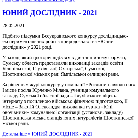
ЮНИЙ ДОСЛІДНИК - 2021
28.05.2021
Підбито підсумки Всеукраїнського конкурсу дослідницько-
експериментальних робіт з природознавства «Юний
дослідник» у 2021 році.
У заході, який цьогоріч відбувся в дистанційному форматі,
Сумську область представляли вихованці закладів освіти
Білопільської, Глухівської, Охтирської, Сумської,
Шосткинської міських рад; Ямпільської селищної ради.
За рішенням журі конкурсу у номінації «Рослини навколо нас»
І місце посіла Юрченко Мілана, учениця комунального
закладу Сумської обласної ради – Глухівського ліцею-
інтернату з посиленою військово-фізичною підготовкою, ІІ
місце – Закотій Олександра, вихованка гуртка «Юні
овочівники» комунальної організації (установи, закладу)
Шосткинська міська станція юних натуралістів Шосткинської
міської ради.
Детальніше »
ЮНИЙ ДОСЛІДНИК - 2021