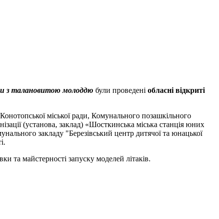
оти з талановитою молоддю
були проведені
обласні відкриті
і Конотопської міської ради, Комунального позашкільного
нізації (установа, заклад) «Шосткинська міська станція юних
мунального закладу "Березівський центр дитячої та юнацької
і.
вки та майстерності запуску моделей літаків.