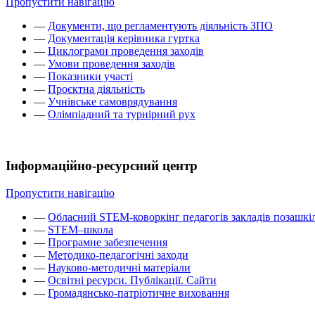
Пропустити навігацію
—
Документи, що регламентують діяльність ЗПО
—
Документація керівника гуртка
—
Циклограми проведення заходів
—
Умови проведення заходів
—
Показники участі
—
Проєктна діяльність
—
Учнівське самоврядування
—
Олімпіадний та турнірний рух
Інформаційно-ресурсний центр
Пропустити навігацію
—
Обласний STEM-коворкінг педагогів закладів позашкіл
—
STEM–школа
—
Програмне забезпечення
—
Методико-педагогічні заходи
—
Науково-методичні матеріали
—
Освітні ресурси. Публікації. Сайти
—
Громадянсько-патріотичне виховання