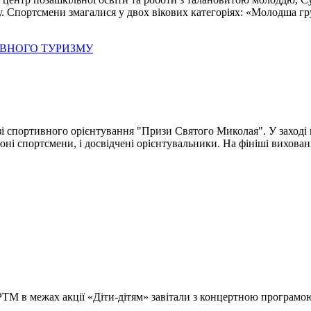
у. Спортсмени змагалися у двох вікових категоріях: «Молодша г
ИВНОГО ТУРИЗМУ
і спортивного орієнтування "Призи Святого Миколая". У заході в
 юні спортсмени, і досвідчені орієнтувальники. На фініші вихова
ТМ в межах акції «Діти-дітям» завітали з концертною програмою