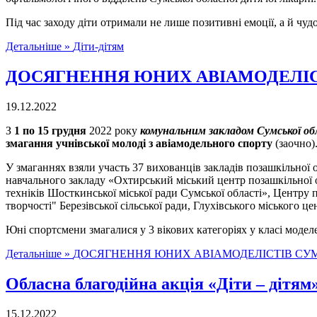
Під час заходу діти отримали не лише позитивні емоції, а й чуд
Детальніше »
Діти-дітям
ДОСЯГНЕННЯ ЮНИХ АВІАМОДЕЛІ
19.12.2022
З
1 по 15 грудня
2022 року
комунальним закладом Сумської об
змагання учнівської молоді з авіамодельного спорту
(заочно)
У змаганнях взяли участь 37 вихованців закладів позашкільної
навчального закладу «Охтирський міський центр позашкільної ос
техніків Шосткинської міської ради Сумської області», Центру 
творчості" Березівської сільської ради, Глухівського міського це
Юні спортсмени змагалися у 3 вікових категоріях у класі модел
Детальніше »
ДОСЯГНЕННЯ ЮНИХ АВІАМОДЕЛІСТІВ С
Обласна благодійна акція «Діти – дітям
15.12.2022