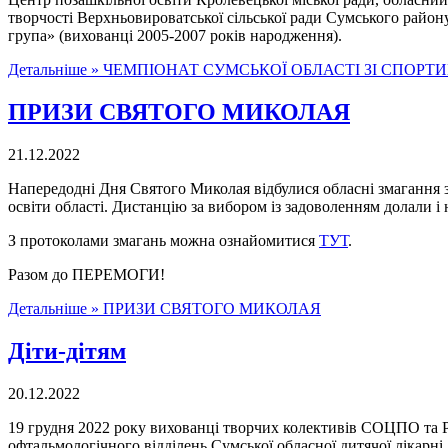
творчості Верхньовироватської сільської ради Сумського район
група» (вихованці 2005-2007 років народження).
Детальніше »
ЧЕМПІОНАТ СУМСЬКОЇ ОБЛАСТІ ЗІ СПОРТ
ПРИЗИ СВЯТОГО МИКОЛАЯ
21.12.2022
Напередодні Дня Святого Миколая відбулися обласні змагання з
освіти області. Дистанцію за вибором із задоволенням долали і
З протоколами змагань можна ознайомитися
ТУТ
.
Разом до ПЕРЕМОГИ!
Детальніше »
ПРИЗИ СВЯТОГО МИКОЛАЯ
Діти-дітям
20.12.2022
19 грудня 2022 року вихованці творчих колективів СОЦПО та Р
офтальмологічного відділень Сумської обласної дитячої лікарні.