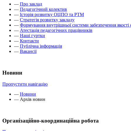
—
Про заклад
—
Педагогічний колектив
—
Історія розвитку ОЦПО та РТМ
—
Стратегія розвитку закладу
—
Формування внутрішньої системи забезпечення якості 
—
Атестація педагогічних працівників
—
Наші гуртки
—
Контакти
—
Публічна інформація
—
Вакансії
Новини
Пропустити навігацію
—
Новини
—
Архів новин
Організаційно-координаційна робота