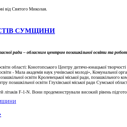
ові від Святого Миколая.
СТІВ СУМЩИНИ
ласної ради – обласним центром позашкільної освіти та роб
.
 освіти області: Конотопського Центру дитячо-юнацької творчост
віти - Мала академія наук учнівської молоді», Комунальної орга
позашкільної освіти Кролевецької міської ради, позашкільного ко
нтру позашкільної освіти Глухівської міської ради Сумської област
ей літаків F-1-N. Вони продемонстрували високий рівень підгото
УМЩИНИ
»