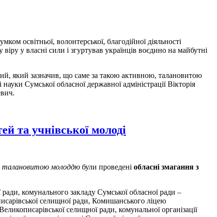
мком освітньої, волонтерської, благодійної діяльності
віру у власні сили і згуртував українців воєдино на майбутні
кий, який зазначив, що саме за такою активною, талановитою
науки Сумської обласної державної адміністрації Вікторія
евич.
ей та учнівської молоді
и з талановитою молоддю
були проведені
обласні змагання з
ої ради, комунального закладу Сумської обласної ради –
писарівської селищної ради, Комишанського ліцею
 Великописарівської селищної ради, комунальної організації