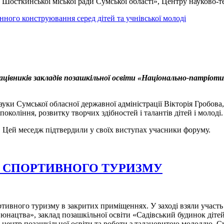
 Шосткинської міської ради Сумської області», Центру науково-те
нного конструювання серед дітей та учнівської молоді
ацівників закладів позашкільної освіти «Національно-патріоти
науки Сумської обласної державної адміністрації Вікторія Гробо
коління, розвитку творчих здібностей і талантів дітей і молоді.
. Цей меседж підтвердили у своїх виступах учасники форуму.
І СПОРТИВНОГО ТУРИЗМУ
ртивного туризму в закритих приміщеннях. У заході взяли участь 
а юнацтва», заклад позашкільної освіти «Садівський будинок дітей
й центр позашкільної освіти та роботи з талановитою молоддю, С