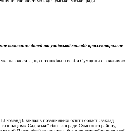
хнічної творчості молоді Сумської міської ради.
чне виховання дітей та учнівської молоді: кроссекторальне
ва, яка наголосила, що позашкільна освіта Сумщини є важливою
13 команд 6 закладів позашкільної освіти області: заклад
 та юнацтва» Садівської сільської ради Сумського району,
умський Палац дітей та юнацтва, будинок дитячої та юнацької