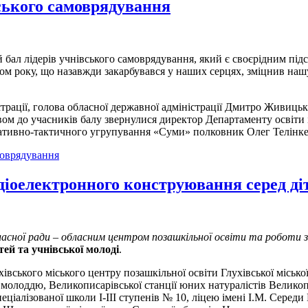
ського самоврядування
бал лідерів учнівського самоврядування, який є своєрідним підсу
м року, що назавжди закарбувався у наших серцях, зміцнив нашу 
страції, голова обласної державної адміністрації Дмитро Живиць
м до учасників балу звернулися директор Департаменту освіти і 
еративно-тактичного угрупування «Суми» полковник Олег Телінк
моврядування
діоелектронного конструювання серед діт
ласної ради – обласним центром позашкільної освіти та робот
ей та учнівської молоді
.
ухівського міського центру позашкільної освіти Глухівської міськ
 молоддю, Великописарівської станції юних натуралістів Велико
ціалізованої школи I-III ступенів № 10, ліцею імені І.М. Середи