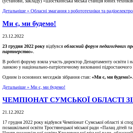
(установи, закладу) «Шосткинська міська станція юних техніків
Детальніше »
Обласні змагання з робототехніки та радіоелектро
Ми є, ми будемо!
23.12.2022
23 грудня 2022 року
відбувся
обласний форум педагогічних пр
партнерство»
.
В роботі форуму взяла участь директор Департаменту освіти і 
ланкою у національно-патріотичному вихованні підростаючого по
Одним із основних меседжів зібрання став:
«Ми є, ми будемо!»
Детальніше »
Ми є, ми будемо!
ЧЕМПІОНАТ СУМСЬКОЇ ОБЛАСТІ З
21.12.2022
17 грудня 2022 року відбувся Чемпіонат Сумської області зі спо
позашкільної освіти Тростянецької міської ради «Палац дітей т
Центр позашкільної освіти Кролевецької міської ради, обласни