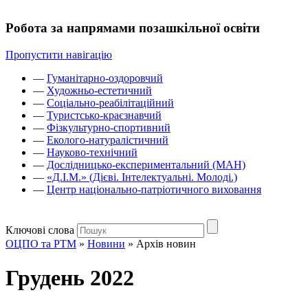
Робота за напрямами позашкільної освіти
Пропустити навігацію
—
Гуманітарно-оздоровчий
—
Художньо-естетичний
—
Соціально-реабілітаційний
—
Туристсько-краєзнавчий
—
Фізкультурно-спортивний
—
Еколого-натуралістичний
—
Науково-технічний
—
Дослідницько-експериментальний (МАН)
—
«Д.І.М.» (Дієві. Інтелектуальні. Молоді.)
—
Центр національно-патріотичного виховання
Ключові слова
ОЦПО та РТМ
»
Новини
»
Архів новин
Грудень 2022