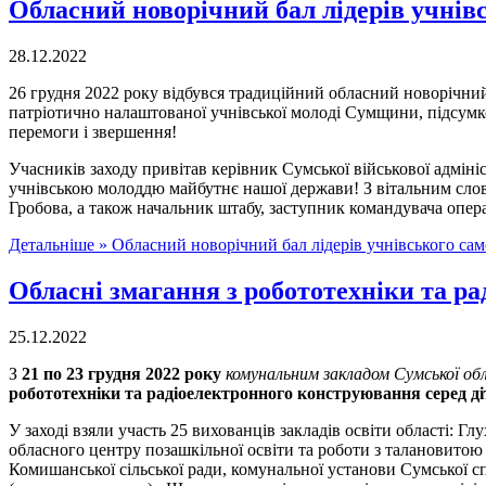
Обласний новорічний бал лідерів учнів
28.12.2022
26 грудня 2022 року відбувся традиційний обласний новорічний 
патріотично налаштованої учнівської молоді Сумщини, підсумко
перемоги і звершення!
Учасників заходу привітав керівник Сумської військової адміні
учнівською молоддю майбутнє нашої держави! З вітальним слово
Гробова, а також начальник штабу, заступник командувача оп
Детальніше »
Обласний новорічний бал лідерів учнівського са
Обласні змагання з робототехніки та ра
25.12.2022
З
21 по 23 грудня 2022 року
комунальним закладом Сумської об
робототехніки та радіоелектронного конструювання серед діт
У заході взяли участь 25 вихованців закладів освіти області: Гл
обласного центру позашкільної освіти та роботи з талановитою
Комишанської сільської ради, комунальної установи Сумської спе