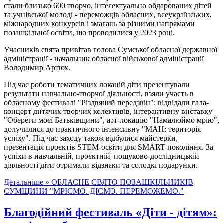
стали близько 600 творчо, інтелектуально обдарованих дітей
та учнівської молоді - переможців обласних, всеукраїнських,
міжнародних конкурсів і змагань за різними напрямами
позашкільної освіти, що проводилися у 2023 році.
Учасників свята привітав голова Сумської обласної державної
адміністрації - начальник обласної військової адміністрації
Володимир Артюх.
Під час роботи тематичних локацій діти презентували
результати навчально-творчої діяльності, взяли участь в
обласному фестивалі "Різдвяний передзвін": відвідали гала-
концерт дитячих творчих колективів, інтерактивну виставку
"Обереги моєї Батьківщини", арт-локацію "Намалюймо мрію",
долучилися до практичного інтенсивну "МАН: територія
успіху". Під час заходу також відбулися майстерки,
презентація проєктів STEM-освіти для SMART-покоління. За
успіхи в навчальній, проєктній, пошуково-дослідницькій
діяльності діти отримали відзнаки та солодкі подарунки.
Детальніше »
ОБЛАСНЕ СВЯТО ПОЗАШКІЛЬНИКІВ
СУМЩИНИ "МРІЄМО. ДІЄМО. ПЕРЕМОЖЕМО."
Благодійний фестиваль «Діти - дітям»: