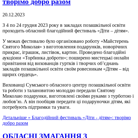
творімо добро разом
20.12.2023
З 4 по 24 грудня 2023 року в закладах позашкільної освіти
проходить обласний благодійний фестиваль «Діти – дітям».
У межах фестивалю було організовано роботу «Майстерень
Святого Миколая» з виготовлення подарунків, новорічних
прикрас, іграшок, листівок, картин. Проведено благодійні
аукціони «Торбинка доброти»; поширено мистецькі онлайн
привітання від вихованців гуртків і творчих об’єднань
закладів позашкільної освіти своїм ровесникам «Дітям – від
щирих сердець».
Вихованці Сумського обласного центру позашкільної освіти
та роботи з талановитою молоддю передали Святому
Миколаю подарунки, виготовлені своїми руками з турботою і
любов’ю. А він пообіцяв передати ці подаруночки дітям, які
потребують підтримки та уваги.
Детальніше »
Благодійний фестиваль «Діти - дітям»: творімо
добро разом
ОБЛАСНІ ЗМАГАННЯ З