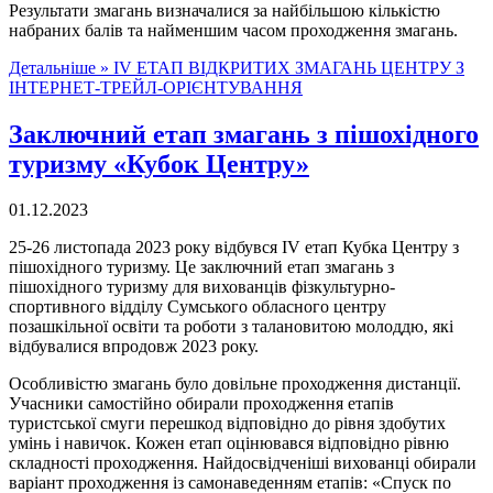
Результати змагань визначалися за найбільшою кількістю
набраних балів та найменшим часом проходження змагань.
Детальніше »
ІV ЕТАП ВІДКРИТИХ ЗМАГАНЬ ЦЕНТРУ З
ІНТЕРНЕТ-ТРЕЙЛ-ОРІЄНТУВАННЯ
Заключний етап змагань з пішохідного
туризму «Кубок Центру»
01.12.2023
25-26 листопада 2023 року відбувся ІV етап Кубка Центру з
пішохідного туризму. Це заключний етап змагань з
пішохідного туризму для вихованців фізкультурно-
спортивного відділу Сумського обласного центру
позашкільної освіти та роботи з талановитою молоддю, які
відбувалися впродовж 2023 року.
Особливістю змагань було довільне проходження дистанції.
Учасники самостійно обирали проходження етапів
туристської смуги перешкод відповідно до рівня здобутих
умінь і навичок. Кожен етап оцінювався відповідно рівню
складності проходження. Найдосвідченіші вихованці обирали
варіант проходження із самонаведенням етапів: «Спуск по