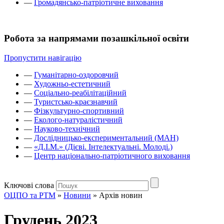
—
Громадянсько-патріотичне виховання
Робота за напрямами позашкільної освіти
Пропустити навігацію
—
Гуманітарно-оздоровчий
—
Художньо-естетичний
—
Соціально-реабілітаційний
—
Туристсько-краєзнавчий
—
Фізкультурно-спортивний
—
Еколого-натуралістичний
—
Науково-технічний
—
Дослідницько-експериментальний (МАН)
—
«Д.І.М.» (Дієві. Інтелектуальні. Молоді.)
—
Центр національно-патріотичного виховання
Ключові слова
ОЦПО та РТМ
»
Новини
»
Архів новин
Грудень 2023