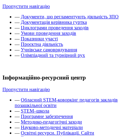
Пропустити навігацію
—
Документи, що регламентують діяльність ЗПО
—
Документація керівника гуртка
—
Циклограми проведення заходів
—
Умови проведення заходів
—
Показники участі
—
Проєктна діяльність
—
Учнівське самоврядування
—
Олімпіадний та турнірний рух
Інформаційно-ресурсний центр
Пропустити навігацію
—
Обласний STEM-коворкінг педагогів закладів
позашкільної освіти
—
STEM–школа
—
Програмне забезпечення
—
Методико-педагогічні заходи
—
Науково-методичні матеріали
—
Освітні ресурси. Публікації. Сайти