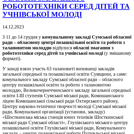
РОБОТОТЕХНІКИ СЕРЕД ДІТЕЙ ТА
УЧНІВСЬКОЇ МОЛОДІ
14.12.2023
З 11 до 14 грудня у
комунальному закладі Сумської обласної
ради – обласному центрі позашкільної освіти та роботи з
талановитою молоддю
відбулися
обласні змагання з
робототехніки серед дітей та учнівської молоді
(у змішаному
форматі).
У заході взяло участь 63 талановиті вихованці закладів
загальної середньої та позашкільної освіти Сумщини, а саме:
комунального закладу Сумської обласної ради – обласного
центру позашкільної освіти та роботи з талановитою
молоддю, Великочернеччинського закладу загальної середньої
освіти І-ІІІ ступенів Сумської міської ради, Комишанського
ліцею Комишанської сільської ради Охтирського району,
Центру науково-технiчноi творчостi молодi Сумської мiської
ради, Комунальної організації (установи, закладу)
«Шосткинська міська станція юних техніків Шосткинської
міської ради Сумської області», Глухівського міського центру
позашкільної освіти Глухівської міської ради, Комунального
закладу – центру позашкільної роботи Путивльської міської