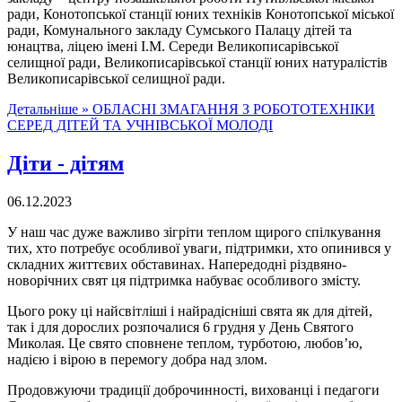
ради, Конотопської станції юних техніків Конотопської міської
ради, Комунального закладу Сумського Палацу дітей та
юнацтва, ліцею імені І.М. Середи Великописарівської
селищної ради, Великописарівської станції юних натуралістів
Великописарівської селищної ради.
Детальніше »
ОБЛАСНІ ЗМАГАННЯ З РОБОТОТЕХНІКИ
СЕРЕД ДІТЕЙ ТА УЧНІВСЬКОЇ МОЛОДІ
Діти - дітям
06.12.2023
У наш час дуже важливо зігріти теплом щирого спілкування
тих, хто потребує особливої уваги, підтримки, хто опинився у
складних життєвих обставинах. Напередодні різдвяно-
новорічних свят ця підтримка набуває особливого змісту.
Цього року ці найсвітліші і найрадісніші свята як для дітей,
так і для дорослих розпочалися 6 грудня у День Святого
Миколая. Це свято сповнене теплом, турботою, любов’ю,
надією і вірою в перемогу добра над злом.
Продовжуючи традиції доброчинності, вихованці і педагоги