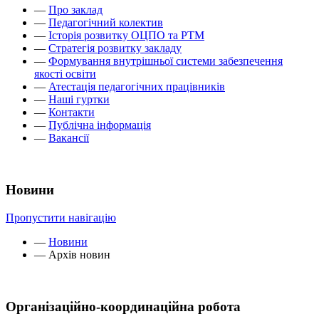
—
Про заклад
—
Педагогічний колектив
—
Історія розвитку ОЦПО та РТМ
—
Стратегія розвитку закладу
—
Формування внутрішньої системи забезпечення
якості освіти
—
Атестація педагогічних працівників
—
Наші гуртки
—
Контакти
—
Публічна інформація
—
Вакансії
Новини
Пропустити навігацію
—
Новини
—
Архів новин
Організаційно-координаційна робота