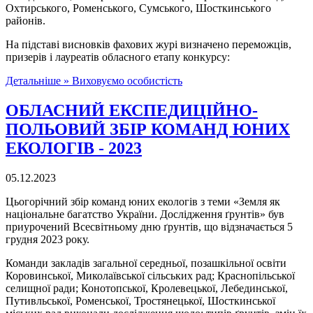
Охтирського, Роменського, Сумського, Шосткинського
районів.
На підставі висновків фахових журі визначено переможців,
призерів і лауреатів обласного етапу конкурсу:
Детальніше »
Виховуємо особистість
ОБЛАСНИЙ ЕКСПЕДИЦІЙНО-
ПОЛЬОВИЙ ЗБІР КОМАНД ЮНИХ
ЕКОЛОГІВ - 2023
05.12.2023
Цьогорічний збір команд юних екологів з теми «Земля як
національне багатство України. Дослідження ґрунтів» був
приурочений Всесвітньому дню ґрунтів, що відзначається 5
грудня 2023 року.
Команди закладів загальної середньої, позашкільної освіти
Коровинської, Миколаївської сільських рад; Краснопільської
селищної ради; Конотопської, Кролевецької, Лебединської,
Путивльської, Роменської, Тростянецької, Шосткинської