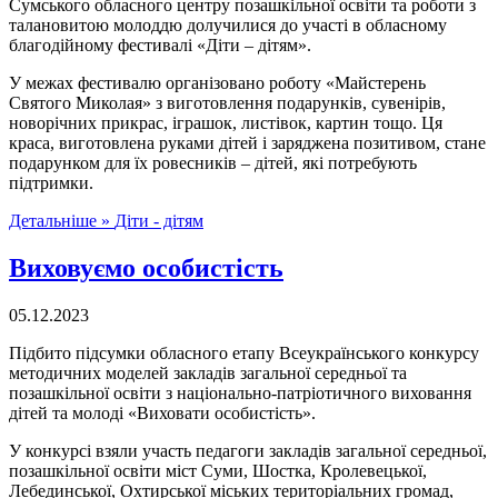
Сумського обласного центру позашкільної освіти та роботи з
талановитою молоддю долучилися до участі в обласному
благодійному фестивалі «Діти – дітям».
У межах фестивалю організовано роботу «Майстерень
Святого Миколая» з виготовлення подарунків, сувенірів,
новорічних прикрас, іграшок, листівок, картин тощо. Ця
краса, виготовлена руками дітей і заряджена позитивом, стане
подарунком для їх ровесників – дітей, які потребують
підтримки.
Детальніше »
Діти - дітям
Виховуємо особистість
05.12.2023
Підбито підсумки обласного етапу Всеукраїнського конкурсу
методичних моделей закладів загальної середньої та
позашкільної освіти з національно-патріотичного виховання
дітей та молоді «Виховати особистість».
У конкурсі взяли участь педагоги закладів загальної середньої,
позашкільної освіти міст Суми, Шостка, Кролевецької,
Лебединської, Охтирської міських територіальних громад,