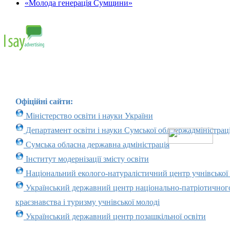
«Молода генерація Сумщини»
Офіційні сайти:
Міністерство освіти і науки України
Департамент освіти і науки Сумської облдержадміністраці
Сумська обласна державна адміністрація
Інститут модернізації змісту освіти
Національний еколого-натуралістичний центр учнівської
Український державний центр національно-патріотичног
краєзнавства і туризму учнівської молоді
Український державний центр позашкільної освіти