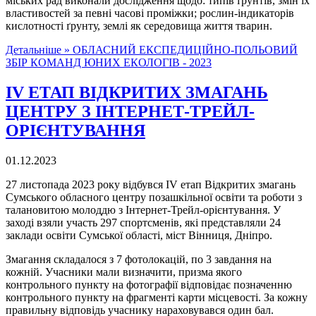
міських рад виконали дослідження щодо: типів ґрунтів, змін їх
властивостей за певні часові проміжки; рослин-індикаторів
кислотності ґрунту, землі як середовища життя тварин.
Детальніше »
ОБЛАСНИЙ ЕКСПЕДИЦІЙНО-ПОЛЬОВИЙ
ЗБІР КОМАНД ЮНИХ ЕКОЛОГІВ - 2023
ІV ЕТАП ВІДКРИТИХ ЗМАГАНЬ
ЦЕНТРУ З ІНТЕРНЕТ-ТРЕЙЛ-
ОРІЄНТУВАННЯ
01.12.2023
27 листопада 2023 року відбувся ІV етап Відкритих змагань
Сумського обласного центру позашкільної освіти та роботи з
талановитою молоддю з Інтернет-Трейл-орієнтування. У
заході взяли участь 297 спортсменів, які представляли 24
заклади освіти Сумської області, міст Вінниця, Дніпро.
Змагання складалося з 7 фотолокацій, по 3 завдання на
кожній. Учасники мали визначити, призма якого
контрольного пункту на фотографії відповідає позначенню
контрольного пункту на фрагменті карти місцевості. За кожну
правильну відповідь учаснику нараховувався один бал.