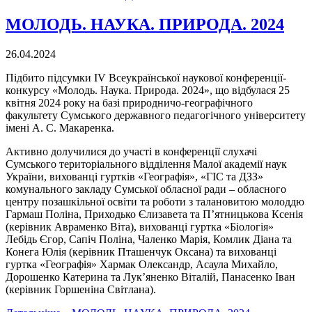
МОЛОДЬ. НАУКА. ПРИРОДА. 2024
26.04.2024
Підбито підсумки IV Всеукраїнської наукової конференції-
конкурсу «Молодь. Наука. Природа. 2024», що відбулася 25
квітня 2024 року на базі природничо-географічного
факультету Сумського державного педагогічного університету
імені А. С. Макаренка.
Активно долучилися до участі в конференції слухачі
Сумського територіального відділення Малої академії наук
України, вихованці гуртків «Географія», «ГІС та ДЗЗ»
комунального закладу Сумської обласної ради – обласного
центру позашкільної освіти та роботи з талановитою молоддю
Гармаш Поліна, Приходько Єлизавета та П’ятницькова Ксенія
(керівник Авраменко Віта), вихованці гуртка «Біологія»
Лебідь Єгор, Сапіч Поліна, Чаленко Марія, Комлик Діана та
Конега Юлія (керівник Пташенчук Оксана) та вихованці
гуртка «Географія» Хармак Олександр, Асаула Михайло,
Дорошенко Катерина та Лук’яненко Віталій, Панасенко Іван
(керівник Горшеніна Світлана).