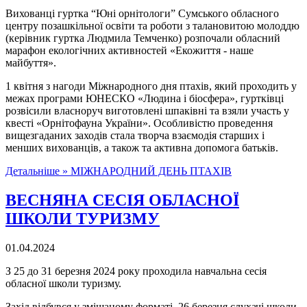
Вихованці гуртка “Юні орнітологи” Сумського обласного
центру позашкільної освіти та роботи з талановитою молоддю
(керівник гуртка Людмила Темченко) розпочали обласний
марафон екологічних активностей «Екожиття - наше
майбуття».
1 квітня з нагоди Міжнародного дня птахів, який проходить у
межах програми ЮНЕСКО «Людина і біосфера», гуртківці
розвісили власноруч виготовлені шпаківні та взяли участь у
квесті «Орнітофауна України». Особливістю проведення
вищезгаданих заходів стала творча взаємодія старших і
менших вихованців, а також та активна допомога батьків.
Детальніше »
МІЖНАРОДНИЙ ДЕНЬ ПТАХІВ
ВЕСНЯНА СЕСІЯ ОБЛАСНОЇ
ШКОЛИ ТУРИЗМУ
01.04.2024
З 25 до 31 березня 2024 року проходила навчальна сесія
обласної школи туризму.
Захід відбувся у змішаному форматі. 26 березня слухачі школи