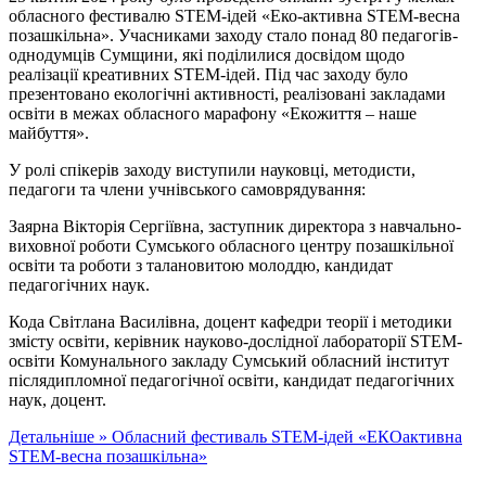
обласного фестивалю STEM-ідей «Еко-активна STEM-весна
позашкільна». Учасниками заходу стало понад 80 педагогів-
однодумців Сумщини, які поділилися досвідом щодо
реалізації креативних STEM-ідей. Під час заходу було
презентовано екологічні активності, реалізовані закладами
освіти в межах обласного марафону «Екожиття – наше
майбуття».
У ролі спікерів заходу виступили науковці, методисти,
педагоги та члени учнівського самоврядування:
Заярна Вікторія Сергіївна, заступник директора з навчально-
виховної роботи Сумського обласного центру позашкільної
освіти та роботи з талановитою молоддю, кандидат
педагогічних наук.
Кода Світлана Василівна, доцент кафедри теорії і методики
змісту освіти, керівник науково-дослідної лабораторії STEM-
освіти Комунального закладу Сумський обласний інститут
післядипломної педагогічної освіти, кандидат педагогічних
наук, доцент.
Детальніше »
Обласний фестиваль STEM-ідей «ЕКОактивна
STEM-весна позашкільна»