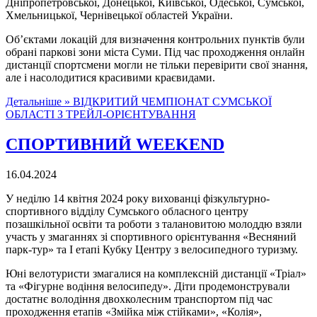
Дніпропетровської, Донецької, Київської, Одеської, Сумської,
Хмельницької, Чернівецької областей України.
Об’єктами локацій для визначення контрольних пунктів були
обрані паркові зони міста Суми. Під час проходження онлайн
дистанції спортсмени могли не тільки перевірити свої знання,
але і насолодитися красивими краєвидами.
Детальніше »
ВІДКРИТИЙ ЧЕМПІОНАТ СУМСЬКОЇ
ОБЛАСТІ З ТРЕЙЛ-ОРІЄНТУВАННЯ
СПОРТИВНИЙ WEEKEND
16.04.2024
У неділю 14 квітня 2024 року вихованці фізкультурно-
спортивного відділу Сумського обласного центру
позашкільної освіти та роботи з талановитою молоддю взяли
участь у змаганнях зі спортивного орієнтування «Весняний
парк-тур» та І етапі Кубку Центру з велосипедного туризму.
Юні велотуристи змагалися на комплексній дистанції «Тріал»
та «Фігурне водіння велосипеду». Діти продемонстрували
достатнє володіння двохколесним транспортом під час
проходження етапів «Змійка між стійками», «Колія»,