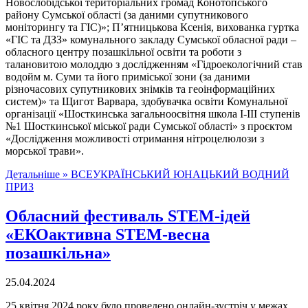
Новослобідської територіальних громад Конотопського
району Сумської області (за даними супутникового
моніторингу та ГІС)»; П’ятницькова Ксенія, вихованка гуртка
«ГІС та ДЗЗ» комунального закладу Сумської обласної ради –
обласного центру позашкільної освіти та роботи з
талановитою молоддю з дослідженням «Гідроекологічний став
водойм м. Суми та його приміської зони (за даними
різночасових супутникових знімків та геоінформаційних
систем)» та Щигот Варвара, здобувачка освіти Комунальної
організації «Шосткинська загальноосвітня школа І-ІІІ ступенів
№1 Шосткинської міської ради Сумської області» з проєктом
«Дослідження можливості отримання нітроцелюлози з
морської трави».
Детальніше »
ВСЕУКРАЇНСЬКИЙ ЮНАЦЬКИЙ ВОДНИЙ
ПРИЗ
Обласний фестиваль STEM-ідей
«ЕКОактивна STEM-весна
позашкільна»
25.04.2024
25 квітня 2024 року було проведено онлайн-зустріч у межах