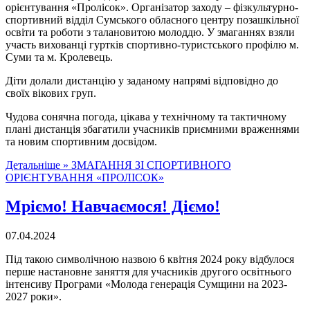
орієнтування «Пролісок». Організатор заходу – фізкультурно-
спортивний відділ Сумського обласного центру позашкільної
освіти та роботи з талановитою молоддю. У змаганнях взяли
участь вихованці гуртків спортивно-туристського профілю м.
Суми та м. Кролевець.
Діти долали дистанцію у заданому напрямі відповідно до
своїх вікових груп.
Чудова сонячна погода, цікава у технічному та тактичному
плані дистанція збагатили учасників приємними враженнями
та новим спортивним досвідом.
Детальніше »
ЗМАГАННЯ ЗІ СПОРТИВНОГО
ОРІЄНТУВАННЯ «ПРОЛІСОК»
Мріємо! Навчаємося! Діємо!
07.04.2024
Під такою символічною назвою 6 квітня 2024 року відбулося
перше настановне заняття для учасників другого освітнього
інтенсиву Програми «Молода генерація Сумщини на 2023-
2027 роки».