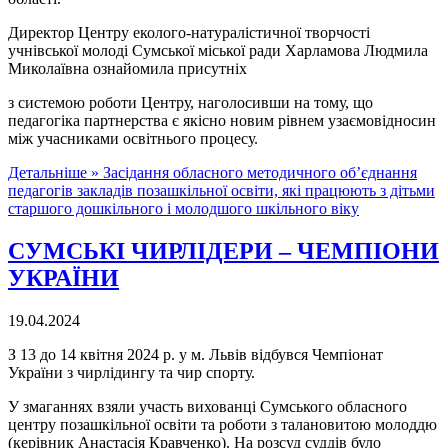
Директор Центру еколого-натуралістичної творчості
учнівської молоді Сумської міської ради Харламова Людмила
Миколаївна ознайомила присутніх
з системою роботи Центру, наголосивши на тому, що
педагогіка партнерства є якісно новим рівнем узаємовідносин
між учасниками освітнього процесу.
Детальніше »
Засідання обласного методичного об’єднання
педагогів закладів позашкільної освіти, які працюють з дітьми
старшого дошкільного і молодшого шкільного віку
СУМСЬКІ ЧИРЛІДЕРИ – ЧЕМПІОНИ
УКРАЇНИ
19.04.2024
З 13 до 14 квітня 2024 р. у м. Львів відбувся Чемпіонат
України з чирлідингу та чир спорту.
У змаганнях взяли участь вихованці Сумського обласного
центру позашкільної освіти та роботи з талановитою молоддю
(керівник Анастасія Кравченко). На розсуд суддів було