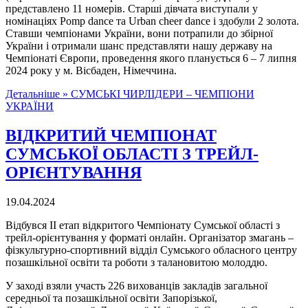
представлено 11 номерів. Старші дівчата виступали у
номінаціях Pomp dance та Urban cheer dance і здобули 2 золота.
Ставши чемпіонами України, вони потрапили до збірної
України і отримали шанс представляти нашу державу на
Чемпіонаті Європи, проведення якого планується 6 – 7 липня
2024 року у м. Вісбаден, Німеччина.
Детальніше »
СУМСЬКІ ЧИРЛІДЕРИ – ЧЕМПІОНИ
УКРАЇНИ
ВІДКРИТИЙ ЧЕМПІОНАТ
СУМСЬКОЇ ОБЛАСТІ З ТРЕЙЛ-
ОРІЄНТУВАННЯ
19.04.2024
Відбувся ІІ етап відкритого Чемпіонату Сумської області з
трейл-орієнтування у форматі онлайн. Організатор змагань –
фізкультурно-спортивний відділ Сумського обласного центру
позашкільної освіти та роботи з талановитою молоддю.
У заході взяли участь 226 вихованців закладів загальної
середньої та позашкільної освіти Запорізької,