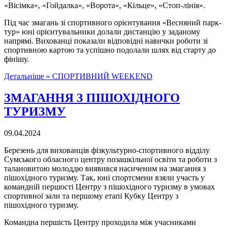
«Вісімка», «Гойдалка», «Ворота», «Кільце», «Стоп-лінія».
Під час змагань зі спортивного орієнтування «Весняний парк-
тур» юні орієнтувальники долали дистанцію у заданому
напрямі. Вихованці показали відповідні навички роботи зі
спортивною картою та успішно подолали шлях від старту до
фінішу.
Детальніше »
СПОРТИВНИЙ WEEKEND
ЗМАГАННЯ З ПІШОХІДНОГО
ТУРИЗМУ
09.04.2024
Березень для вихованців фізкультурно-спортивного відділу
Сумського обласного центру позашкільної освіти та роботи з
талановитою молоддю виявився насиченим на змагання з
пішохідного туризму. Так, юні спортсмени взяли участь у
командній першості Центру з пішохідного туризму в умовах
спортивної зали та першому етапі Кубку Центру з
пішохідного туризму.
Командна першість Центру проходила між учасниками