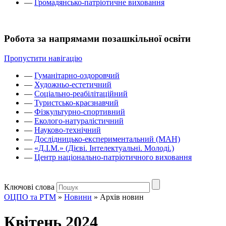
—
Громадянсько-патріотичне виховання
Робота за напрямами позашкільної освіти
Пропустити навігацію
—
Гуманітарно-оздоровчий
—
Художньо-естетичний
—
Соціально-реабілітаційний
—
Туристсько-краєзнавчий
—
Фізкультурно-спортивний
—
Еколого-натуралістичний
—
Науково-технічний
—
Дослідницько-експериментальний (МАН)
—
«Д.І.М.» (Дієві. Інтелектуальні. Молоді.)
—
Центр національно-патріотичного виховання
Ключові слова
ОЦПО та РТМ
»
Новини
»
Архів новин
Квітень 2024