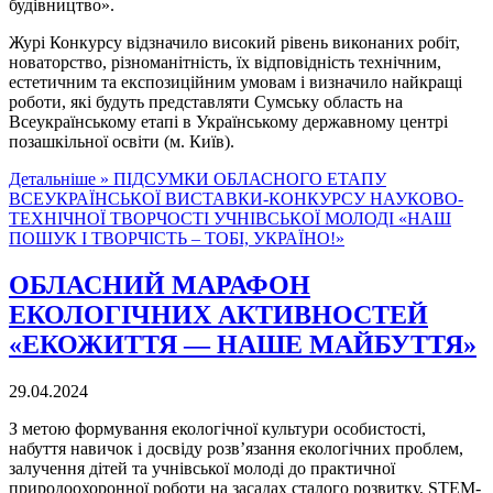
будівництво».
Журі Конкурсу відзначило високий рівень виконаних робіт,
новаторство, різноманітність, їх відповідність технічним,
естетичним та експозиційним умовам і визначило найкращі
роботи, які будуть представляти Сумську область на
Всеукраїнському етапі в Українському державному центрі
позашкільної освіти (м. Київ).
Детальніше »
ПІДСУМКИ ОБЛАСНОГО ЕТАПУ
ВСЕУКРАЇНСЬКОЇ ВИСТАВКИ-КОНКУРСУ НАУКОВО-
ТЕХНІЧНОЇ ТВОРЧОСТІ УЧНІВСЬКОЇ МОЛОДІ «НАШ
ПОШУК І ТВОРЧІСТЬ – ТОБІ, УКРАЇНО!»
ОБЛАСНИЙ МАРАФОН
ЕКОЛОГІЧНИХ АКТИВНОСТЕЙ
«ЕКОЖИТТЯ — НАШЕ МАЙБУТТЯ»
29.04.2024
З метою формування екологічної культури особистості,
набуття навичок і досвіду розв’язання екологічних проблем,
залучення дітей та учнівської молоді до практичної
природоохоронної роботи на засадах сталого розвитку, STEM-