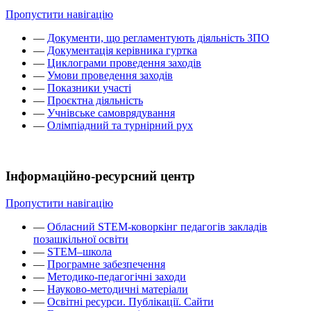
Пропустити навігацію
—
Документи, що регламентують діяльність ЗПО
—
Документація керівника гуртка
—
Циклограми проведення заходів
—
Умови проведення заходів
—
Показники участі
—
Проєктна діяльність
—
Учнівське самоврядування
—
Олімпіадний та турнірний рух
Інформаційно-ресурсний центр
Пропустити навігацію
—
Обласний STEM-коворкінг педагогів закладів
позашкільної освіти
—
STEM–школа
—
Програмне забезпечення
—
Методико-педагогічні заходи
—
Науково-методичні матеріали
—
Освітні ресурси. Публікації. Сайти