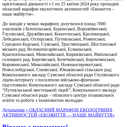
орієнтованої діяльності з 1 по 25 квітня 2024 року проходив
обласний марафон екологічних активностей «Екожиття –
наше майбуття».
До заходів у межах марафону долучилося понад 7000
учасників з Білопільської, Буринської, Ворожбянської,
Глухівської, Дружбівської, Конотопської, Кролевецької,
Лебединської, Охтирської, Путивльської, Роменської,
Середино-Будської, Сумської, Тростянецької, Шостинської
міських рад; Великописарівської, Есманьської,
Краснопільської, Миколаївської, Кириківської, Ямпільської
селищних рад; Березівської, Бочечківської, Боромлянської,
Коровинської, Миколаївської, Нижньосироватської,
Новослобідської, Синівської, Юнаківської сільських рад;
Комунального закладу Сумської обласної ради Глухівського
ліцею-інтернату з посиленою військово-фізичною
підготовкою; Комунального закладу Сумської обласної ради
“Путивльський мистецький ліцей”; Комунального закладу
Сумської обласної ради – обласного центру позашкільної
освіти та роботи з талановитою молоддю.
Детальніше »
ОБЛАСНИЙ МАРАФОН ЕКОЛОГІЧНИХ
АКТИВНОСТЕЙ «ЕКОЖИТТЯ — НАШЕ МАЙБУТТЯ»
Вітаємо з перемогою!