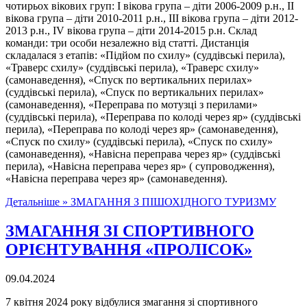
чотирьох вікових груп: І вікова група – діти 2006-2009 р.н., ІІ
вікова група – діти 2010-2011 р.н., ІІІ вікова група – діти 2012-
2013 р.н., ІV вікова група – діти 2014-2015 р.н. Склад
команди: три особи незалежно від статті. Дистанція
складалася з етапів: «Підйом по схилу» (суддівські перила),
«Траверс схилу» (суддівські перила), «Траверс схилу»
(самонаведення), «Спуск по вертикальних перилах»
(суддівські перила), «Спуск по вертикальних перилах»
(самонаведення), «Переправа по мотузці з перилами»
(суддівські перила), «Переправа по колоді через яр» (суддівські
перила), «Переправа по колоді через яр» (самонаведення),
«Спуск по схилу» (суддівські перила), «Спуск по схилу»
(самонаведення), «Навісна переправа через яр» (суддівські
перила), «Навісна переправа через яр» ( супроводження),
«Навісна переправа через яр» (самонаведення).
Детальніше »
ЗМАГАННЯ З ПІШОХІДНОГО ТУРИЗМУ
ЗМАГАННЯ ЗІ СПОРТИВНОГО
ОРІЄНТУВАННЯ «ПРОЛІСОК»
09.04.2024
7 квітня 2024 року відбулися змагання зі спортивного