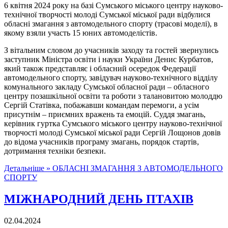
6 квітня 2024 року на базі Сумського міського центру науково-
технічної творчості молоді Сумської міської ради відбулися
обласні змагання з автомодельного спорту (трасові моделі), в
якому взяли участь 15 юних автомоделістів.
З вітальним словом до учасників заходу та гостей звернулись
заступник Міністра освіти і науки України Денис Курбатов,
який також представляє і обласний осередок Федерації
автомодельного спорту, завідувач науково-технічного відділу
комунального закладу Сумської обласної ради – обласного
центру позашкільної освіти та роботи з талановитою молоддю
Сергій Статівка, побажавши командам перемоги, а усім
присутнім – приємних вражень та емоцій. Суддя змагань,
керівник гуртка Сумського міського центру науково-технічної
творчості молоді Сумської міської ради Сергій Лощонов довів
до відома учасників програму змагань, порядок стартів,
дотримання техніки безпеки.
Детальніше »
ОБЛАСНІ ЗМАГАННЯ З АВТОМОДЕЛЬНОГО
СПОРТУ
МІЖНАРОДНИЙ ДЕНЬ ПТАХІВ
02.04.2024