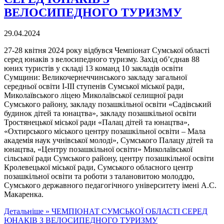
ВЕЛОСИПЕДНОГО ТУРИЗМУ
29.04.2024
27-28 квітня 2024 року відбувся Чемпіонат Сумської області
серед юнаків з велосипедного туризму. Захід об’єднав 88
юних туристів у складі 13 команд 10 закладів освіти
Сумщини: Великочернеччинського закладу загальної
середньої освіти І-ІІІ ступенів Сумської міської ради,
Миколаївського ліцею Миколаївської селищної ради
Сумського району, закладу позашкільної освіти «Садівський
будинок дітей та юнацтва», закладу позашкільної освіти
Тростянецької міської ради «Палац дітей та юнацтва»,
«Охтирського міського центру позашкільної освіти – Мала
академія наук учнівської молоді», Сумського Палацу дітей та
юнацтва, «Центру позашкільної освіти» Миколаївської
сільської ради Сумського району, центру позашкільної освіти
Кролевецької міської ради, Сумського обласного центр
позашкільної освіти та роботи з талановитою молоддю,
Сумського державного педагогічного університету імені А.С.
Макаренка.
Детальніше »
ЧЕМПІОНАТ СУМСЬКОЇ ОБЛАСТІ СЕРЕД
ЮНАКІВ З ВЕЛОСИПЕДНОГО ТУРИЗМУ