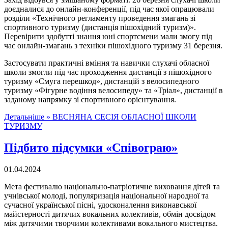
доєдналися до онлайн-конференції, під час якої опрацювали
розділи «Технічного регламенту проведення змагань зі
спортивного туризму (дистанція пішохідний туризм)».
Перевірити здобутті знання юні спортсмени мали змогу під
час онлайн-змагань з техніки пішохідного туризму 31 березня.
Застосувати практичні вміння та навички слухачі обласної
школи змогли під час проходження дистанції з пішохідного
туризму «Смуга перешкод», дистанцій з велосипедного
туризму «Фігурне водіння велосипеду» та «Тріал», дистанції в
заданому напрямку зі спортивного орієнтування.
Детальніше »
ВЕСНЯНА СЕСІЯ ОБЛАСНОЇ ШКОЛИ
ТУРИЗМУ
Підбито підсумки «Співограю»
01.04.2024
Мета фестивалю національно-патріотичне виховання дітей та
учнівської молоді, популяризація національної народної та
сучасної української пісні, удосконалення виконавської
майстерності дитячих вокальних колективів, обмін досвідом
між дитячими творчими колективами вокального мистецтва.