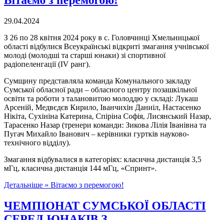
29.04.2024
З 26 по 28 квітня 2024 року в с. Головчинці Хмельницької
області відбулися Всеукраїнські відкриті змагання учнівської
молоді (молодші та старші юнаки) зі спортивної
радіопеленгації (IV ранг).
Сумщину представляла команда Комунального закладу
Сумської обласної ради – обласного центру позашкільної
освіти та роботи з талановитою молоддю у складі: Лукаш
Арсеній, Медвєдєв Кирило, Іванчихін Даниіл, Настасенко
Нікіта, Сухініна Катерина, Спіріна Софія, Лисянський Назар,
Тарасенко Назар (тренери команди: Зикова Лілія Іванівна та
Пугач Михайло Іванович – керівники гуртків науково-
технічного відділу).
Змагання відбувалися в категоріях: класична дистанція 3,5
мГц, класична дистанція 144 мГц, «Спринт».
Детальніше »
Вітаємо з перемогою!
ЧЕМПІОНАТ СУМСЬКОЇ ОБЛАСТІ
СЕРЕД ЮНАКІВ З