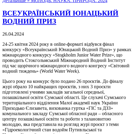
Детальніше »
МОЛОДЬ. НАУКА. ПРИРОДА. 2024
ВСЕУКРАЇНСЬКИЙ ЮНАЦЬКИЙ
ВОДНИЙ ПРИЗ
26.04.2024
24-25 квітня 2024 року в online-форматі відбувся фінал
конкурсу «Всеукраїнський Юнацький Водний Приз» у рамках
міжнародного конкурсу «Stogkholm Junior Water Prize», що
проводить Стокгольмський Міжнародний Водний Інститут
під час щорічного міжнародного водного конгресу «Світовий
водний тиждень» (World Water Week).
Цього року на конкурс було подано 26 проєктів. До фіналу
журі обрало 10 найкращих проєктів, з них 3 проєкти
підготовлені учнями закладів загальної середньої,
позашкільної освіти Сумської області. Це слухачі Сумського
територіального відділення Малої академії наук України
Приходько Єлизавета, вихованка гуртка «ГІС та ДЗЗ»
комунального закладу Сумської обласної ради – обласного
центру позашкільної освіти та роботи з талановитою
молоддю, яка представила на розгляд журі проєкт з теми
«Гідроекологічний стан водойм Путивльської та