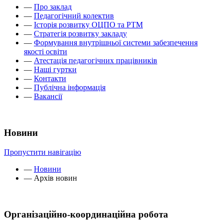
—
Про заклад
—
Педагогічний колектив
—
Історія розвитку ОЦПО та РТМ
—
Стратегія розвитку закладу
—
Формування внутрішньої системи забезпечення
якості освіти
—
Атестація педагогічних працівників
—
Наші гуртки
—
Контакти
—
Публічна інформація
—
Вакансії
Новини
Пропустити навігацію
—
Новини
—
Архів новин
Організаційно-координаційна робота