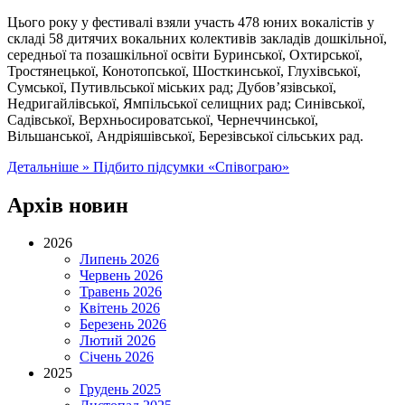
Цього року у фестивалі взяли участь 478 юних вокалістів у
складі 58 дитячих вокальних колективів закладів дошкільної,
середньої та позашкільної освіти Буринської, Охтирської,
Тростянецької, Конотопської, Шосткинської, Глухівської,
Сумської, Путивльської міських рад; Дубов’язівської,
Недригайлівської, Ямпільської селищних рад; Синівської,
Садівської, Верхньосироватської, Чернеччинської,
Вільшанської, Андріяшівської, Березівської сільських рад.
Детальніше »
Підбито підсумки «Співограю»
Архів новин
2026
Липень 2026
Червень 2026
Травень 2026
Квітень 2026
Березень 2026
Лютий 2026
Січень 2026
2025
Грудень 2025