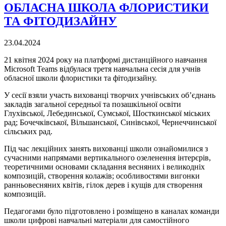
ОБЛАСНА ШКОЛА ФЛОРИСТИКИ
ТА ФІТОДИЗАЙНУ
23.04.2024
21 квітня 2024 року на платформі дистанційного навчання
Microsoft Teams відбулася третя навчальна сесія для учнів
обласної школи флористики та фітодизайну.
У сесії взяли участь вихованці творчих учнівських об’єднань
закладів загальної середньої та позашкільної освіти
Глухівської, Лебединської, Сумської, Шосткинської міських
рад; Бочечківської, Вільшанської, Синівської, Чернеччинської
сільських рад.
Під час лекційних занять вихованці школи ознайомилися з
сучасними напрямами вертикального озеленення інтерєрів,
теоретичними основами складання весняних і великодніх
композицій, створення колажів; особливостями вигонки
ранньовесняних квітів, гілок дерев і кущів для створення
композицій.
Педагогами було підготовлено і розміщено в каналах команди
школи цифрові навчальні матеріали для самостійного