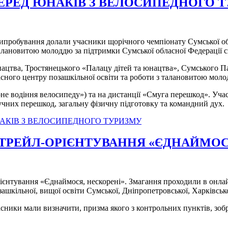
ЕРЕД ЮНАКІВ З ВЕЛОСИПЕДНОГО 
кі випробування долали учасники щорічного чемпіонату Сумської о
алановитою молоддю за підтримки Сумської обласної Федерації 
юнацтва, Тростянецького «Палацу дітей та юнацтва», Сумського П
асного центру позашкільної освіти та роботи з талановитою моло
рне водіння велосипеду») та на дистанції «Смуга перешкод». Уч
чних перешкод, загальну фізичну підготовку та командний дух.
НАКІВ З ВЕЛОСИПЕДНОГО ТУРИЗМУ
Т-ТРЕЙЛ-ОРІЄНТУВАННЯ «ЄДНАЙМОС
-орієнтування «Єднаймося, нескорені». Змагання проходили в онл
озашкільної, вищої освіти Сумської, Дніпропетровської, Харківськ
сники мали визначити, призма якого з контрольних пунктів, зобр