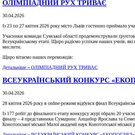
ОЛІМПІАДНИЙ РУХ ТРИВАЄ
30.04.2026
Із 23 по 27 квітня 2026 року місто Львів гостинно приймало учас
Учасники команди Сумської області продемонстрували ґрунтовні
Всеукраїнському етапі. Щиро радіємо успіхам наших учнів, які в
мислити.
Щиро вітаємо наших переможців:
Детальніше »
ОЛІМПІАДНИЙ РУХ ТРИВАЄ
ВСЕУКРАЇНСЬКИЙ КОНКУРС «ЕКО
30.04.2026
28 квітня 2026 року в online-режимі відбувся фінал Всеукраїнс
Із 177 робіт до фінального етапу конкурсу журі обрало 20 учасн
фіналу – 4 представники Сумщини: Анцибор Ярослава та Семене
Конотопської міської Малої академії наук Конотопської міської 
Детальніше »
ВСЕУКРАЇНСЬКИЙ КОНКУРС «ЕКОПОГЛЯД»