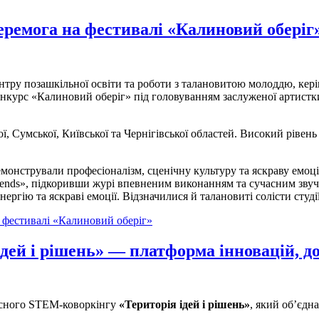
еремога на фестивалі «Калиновий оберіг
нтру позашкільної освіти та роботи з талановитою молоддю, кер
онкурс «Калиновий оберіг» під головуванням заслуженої артистк
ої, Сумської, Київської та Чернігівської областей. Високий ріве
онстрували професіоналізм, сценічну культуру та яскраву емоцій
Legends», підкоривши журі впевненим виконанням та сучасним зву
ергію та яскраві емоції. Відзначилися й талановиті солісти студ
а фестивалі «Калиновий оберіг»
ей і рішень» — платформа інновацій, до
ласного STEM-коворкінгу
«Територія ідей і рішень»
, який об’єдна