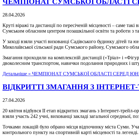
ЧЕМПІОНАТ СУМСЬКОЇ ОБЛАСТІ С
28.04.2026
Круті віражі та дистанції по пересіченій місцевості – саме та
Сумським обласним центром позашкільної освіти та роботи з т
У заході взяли участі вихованці Садівського будинку дітей та 
Миколаївської сільської ради Сумського району, Сумського обл
Змагання проходили на комплексній дистанції («Тріал» і «Фігу
двоколесним транспортом, навички подолання природних і шту
Детальніше »
ЧЕМПІОНАТ СУМСЬКОЇ ОБЛАСТІ СЕРЕД Ю
ВІДКРИТТІ ЗМАГАННЯ З ІНТЕРНЕ
27.04.2026
20 квітня відбувся ІІ етап відкритих змагань з Інтернет-трейл
взяли участь 242 учні, вихованці закладі загальної середньої, п
Точками локацій було обрано місця відпочинку міста Суми. Уча
контрольного пункту на спортивній карті місцевості та легенді.