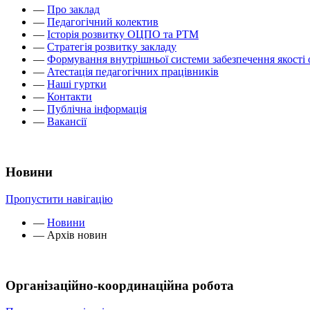
—
Про заклад
—
Педагогічний колектив
—
Історія розвитку ОЦПО та РТМ
—
Стратегія розвитку закладу
—
Формування внутрішньої системи забезпечення якості 
—
Атестація педагогічних працівників
—
Наші гуртки
—
Контакти
—
Публічна інформація
—
Вакансії
Новини
Пропустити навігацію
—
Новини
—
Архів новин
Організаційно-координаційна робота