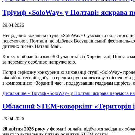
Тріумф «SoloWay» у Полтаві: яскрава п
29.04.2026
Нещодавно вокальна студія «SoloWay» Сумського обласного це
перемогою з Полтави, де відбувся Всеукраїнський фестиваль-к
дитячих пісень Наталії Май.
Конкурс зібрав близько 300 учасників із Харківської, Полтавськ
за перемогу особливо напруженою.
Попри серйозну конкуренцію вихованці студії «SoloWay» продем
віковій категорії здобула середня група колективу з піснею «
з композицією «Зоряний час», подарувавши глядачам щирість, ен
Детальніше »
Тріумф «SoloWay» у Полтаві: яскрава перемога н
Обласний STEM-коворкінг «Територія ід
29.04.2026
28 квітня 2026 року
у форматі онлайн відбулося засідання об
навколо актуальних питань розвитку STEM-освіти.