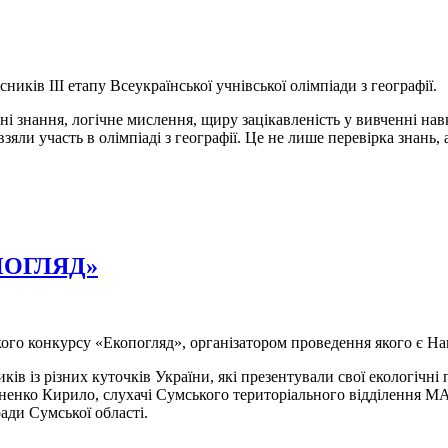
ників ІІІ етапу Всеукраїнської учнівської олімпіади з географії.
 знання, логічне мислення, щиру зацікавленість у вивченні нав
зяли участь в олімпіаді з географії. Це не лише перевірка знань
ПОГЛЯД»
ького конкурсу «Екопогляд», організатором проведення якого є Н
иків із різних куточків України, які презентували свої екологічн
нко Кирило, слухачі Сумського територіального відділення МАН
ради Сумської області.