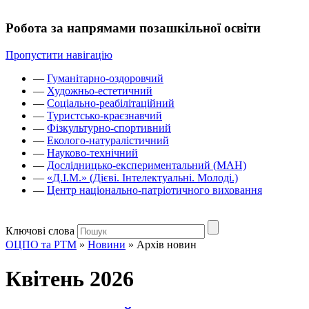
Робота за напрямами позашкільної освіти
Пропустити навігацію
—
Гуманітарно-оздоровчий
—
Художньо-естетичний
—
Соціально-реабілітаційний
—
Туристсько-краєзнавчий
—
Фізкультурно-спортивний
—
Еколого-натуралістичний
—
Науково-технічний
—
Дослідницько-експериментальний (МАН)
—
«Д.І.М.» (Дієві. Інтелектуальні. Молоді.)
—
Центр національно-патріотичного виховання
Ключові слова
ОЦПО та РТМ
»
Новини
»
Архів новин
Квітень 2026