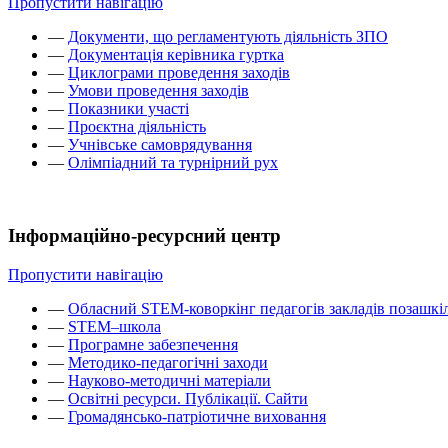
Пропустити навігацію
—
Документи, що регламентують діяльність ЗПО
—
Документація керівника гуртка
—
Циклограми проведення заходів
—
Умови проведення заходів
—
Показники участі
—
Проєктна діяльність
—
Учнівське самоврядування
—
Олімпіадний та турнірний рух
Інформаційно-ресурсний центр
Пропустити навігацію
—
Обласний STEM-коворкінг педагогів закладів позашкіл
—
STEM–школа
—
Програмне забезпечення
—
Методико-педагогічні заходи
—
Науково-методичні матеріали
—
Освітні ресурси. Публікації. Сайти
—
Громадянсько-патріотичне виховання