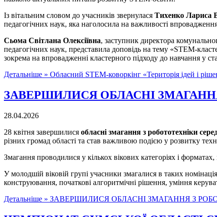
Із вітальним словом до учасників звернулася
Тихенко Лариса 
педагогічних наук, яка наголосила на важливості впровадження
Сьома Світлана Олексіївна
, заступник директора комунально
педагогічних наук, представила доповідь на тему «STEM-класт
зокрема на впровадженні кластерного підходу до навчання у ст
Детальніше »
Обласний STEM-коворкінг «Територія ідей і ріше
ЗАВЕРШИЛИСЯ ОБЛАСНІ ЗМАГАННЯ
28.04.2026
28 квітня завершилися
обласні змагання з робототехніки серед
різних громад області та став важливою подією у розвитку техні
Змагання проводилися у кількох вікових категоріях і форматах
У молодшій віковій групі учасники змагалися в таких номінаці
конструювання, початкові алгоритмічні рішення, уміння керуват
Детальніше »
ЗАВЕРШИЛИСЯ ОБЛАСНІ ЗМАГАННЯ З РОБО