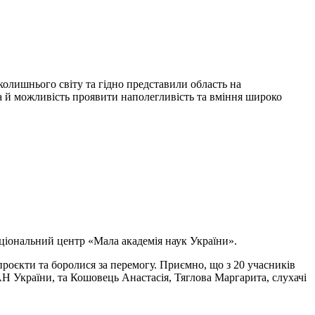
колишнього світу та гідно представили область на
, а й можливість проявити наполегливість та вміння широко
аціональний центр «Мала академія наук України».
і проєкти та боролися за перемогу. Приємно, що з 20 учасників
 України, та Кошовець Анастасія, Тяглова Маргарита, слухачі