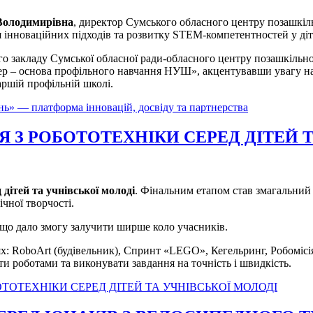
Володимирівна
, директор Сумського обласного центру позашкіл
 інноваційних підходів та розвитку STEM-компетентностей у діт
го закладу Сумської обласної ради-обласного центру позашкільно
ер – основа профільного навчання НУШ», акцентувавши увагу на 
аршій профільній школі.
нь» — платформа інновацій, досвіду та партнерства
 З РОБОТОТЕХНІКИ СЕРЕД ДІТЕЙ Т
 дітей та учнівської молоді
. Фінальним етапом став змагальний д
чної творчості.
, що дало змогу залучити ширше коло учасників.
ях: RoboArt (будівельник), Спринт «LEGO», Кегельринг, Робоміс
и роботами та виконувати завдання на точність і швидкість.
ТОТЕХНІКИ СЕРЕД ДІТЕЙ ТА УЧНІВСЬКОЇ МОЛОДІ