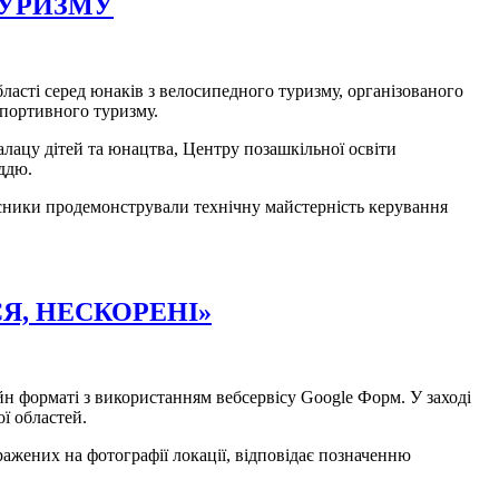
ТУРИЗМУ
бласті серед юнаків з велосипедного туризму, організованого
спортивного туризму.
алацу дітей та юнацтва, Центру позашкільної освіти
ддю.
асники продемонстрували технічну майстерність керування
Я, НЕСКОРЕНІ»
айн форматі з використанням вебсервісу Google Форм. У заході
ої областей.
ажених на фотографії локації, відповідає позначенню