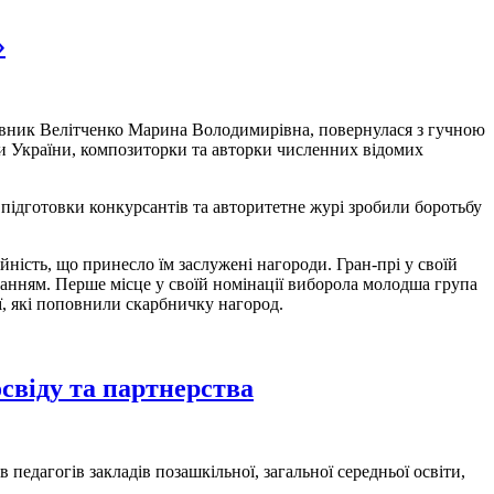
»
івник Велітченко Марина Володимирівна, повернулася з гучною
и України, композиторки та авторки численних відомих
нь підготовки конкурсантів та авторитетне журі зробили боротьбу
ність, що принесло їм заслужені нагороди. Гран-прі у своїй
чанням. Перше місце у своїй номінації виборола молодша група
ії, які поповнили скарбничку нагород.
свіду та партнерства
в педагогів закладів позашкільної, загальної середньої освіти,