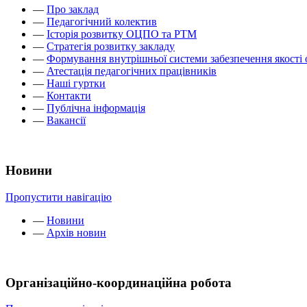
—
Про заклад
—
Педагогічний колектив
—
Історія розвитку ОЦПО та РТМ
—
Стратегія розвитку закладу
—
Формування внутрішньої системи забезпечення якості 
—
Атестація педагогічних працівників
—
Наші гуртки
—
Контакти
—
Публічна інформація
—
Вакансії
Новини
Пропустити навігацію
—
Новини
—
Архів новин
Організаційно-координаційна робота