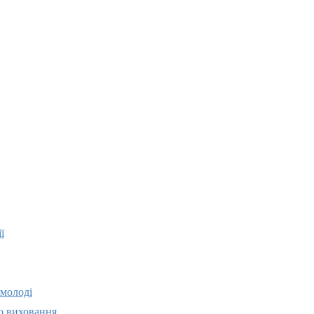
ї
 молоді
о виховання,