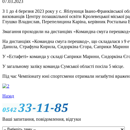
07.03.2023
З 1 до 4 березня 2023 року у с. Яблуниця Івано-Франківської о
вихованців Центру позашкільної освіти Кролевецької міської 
Глушко Владислав, Перепелицина Каріна, керівник Ростальна Ві
Змагання проходили на дистанціях «Командна смуга перешкод
На дистанціях «Командна смуга перешкод», що складалася з 9 ет
Данила, Страфуна Кирила, Сидоркіна Єгора, Саприки Марини п
У «Естафеті» команда у складі Саприки Марини, Сидоркіна Єго
У загальному заліку команда Сумської області посіла 5 місце.
Під час Чемпіонату юні спортсмени отримали незабутні вражен
Назад
Ваші запитання, повідомлення, відгуки