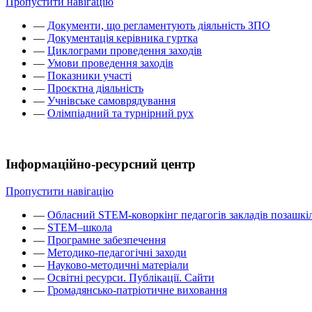
Пропустити навігацію
—
Документи, що регламентують діяльність ЗПО
—
Документація керівника гуртка
—
Циклограми проведення заходів
—
Умови проведення заходів
—
Показники участі
—
Проєктна діяльність
—
Учнівське самоврядування
—
Олімпіадний та турнірний рух
Інформаційно-ресурсний центр
Пропустити навігацію
—
Обласний STEM-коворкінг педагогів закладів позашкіл
—
STEM–школа
—
Програмне забезпечення
—
Методико-педагогічні заходи
—
Науково-методичні матеріали
—
Освітні ресурси. Публікації. Сайти
—
Громадянсько-патріотичне виховання