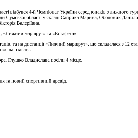
бласті відбувся 4-й Чемпіонат України серед юнаків з лижного ту
ради Сумської області у складі Саприка Марина, Оболоник Дани
кторія Валеріївна.
», «Лижний маршрут» та «Естафета».
апів, та на дистанції «Лижний маршрут», що складалася з 12 ета
осіла 5 місця.
ра, Глушко Владислава посіли 4 місце.
ня та новий спортивний дрсвід.