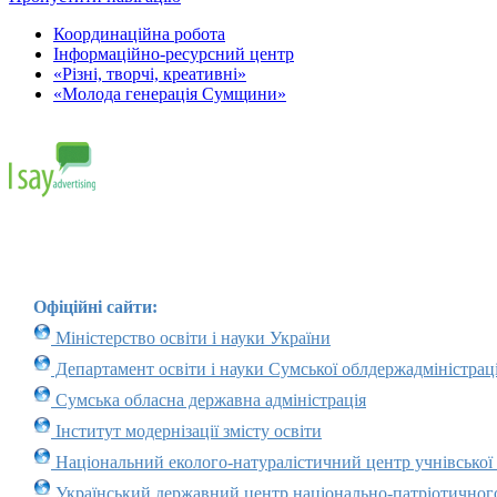
Координаційна робота
Інформаційно-ресурсний центр
«Різні, творчі, креативні»
«Молода генерація Сумщини»
Офіційні сайти:
Міністерство освіти і науки України
Департамент освіти і науки Сумської облдержадміністраці
Сумська обласна державна адміністрація
Інститут модернізації змісту освіти
Національний еколого-натуралістичний центр учнівської
Український державний центр національно-патріотичног