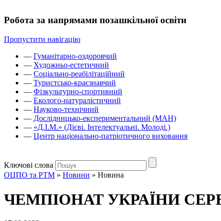
Робота за напрямами позашкільної освіти
Пропустити навігацію
—
Гуманітарно-оздоровчий
—
Художньо-естетичний
—
Соціально-реабілітаційний
—
Туристсько-краєзнавчий
—
Фізкультурно-спортивний
—
Еколого-натуралістичний
—
Науково-технічний
—
Дослідницько-експериментальний (МАН)
—
«Д.І.М.» (Дієві. Інтелектуальні. Молоді.)
—
Центр національно-патріотичного виховання
Ключові слова
ОЦПО та РТМ
»
Новини
»
Новина
ЧЕМПІОНАТ УКРАЇНИ СЕР