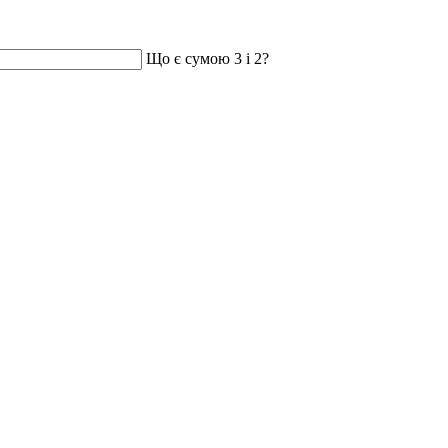
Що є сумою 3 і 2?