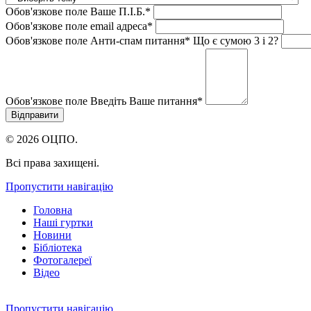
Обов'язкове поле
Ваше П.I.Б.
*
Обов'язкове поле
email адреса
*
Обов'язкове поле
Анти-спам питання
*
Що є сумою 3 і 2?
Обов'язкове поле
Введіть Ваше питання
*
© 2026 ОЦПО.
Всі права захищені.
Пропустити навігацію
Головна
Наші гуртки
Новини
Бібліотека
Фотогалереї
Відео
Пропустити навігацію