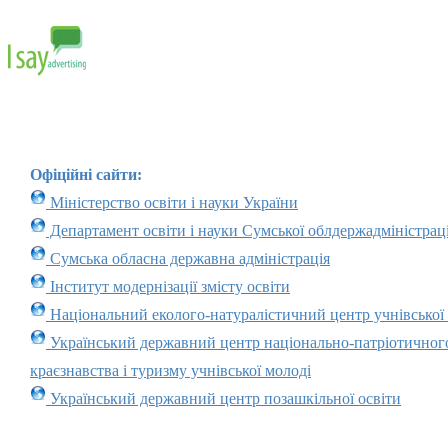
Офіційні сайти:
Міністерство освіти і науки України
Департамент освіти і науки Сумської облдержадміністраці
Сумська обласна державна адміністрація
Інститут модернізації змісту освіти
Національний еколого-натуралістичний центр учнівської
Український державний центр національно-патріотичног
краєзнавства і туризму учнівської молоді
Український державний центр позашкільної освіти