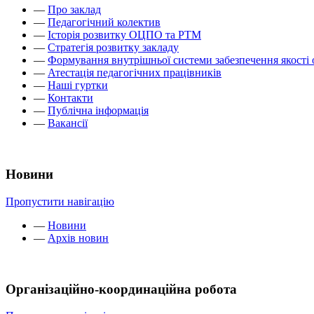
—
Про заклад
—
Педагогічний колектив
—
Історія розвитку ОЦПО та РТМ
—
Стратегія розвитку закладу
—
Формування внутрішньої системи забезпечення якості 
—
Атестація педагогічних працівників
—
Наші гуртки
—
Контакти
—
Публічна інформація
—
Вакансії
Новини
Пропустити навігацію
—
Новини
—
Архів новин
Організаційно-координаційна робота