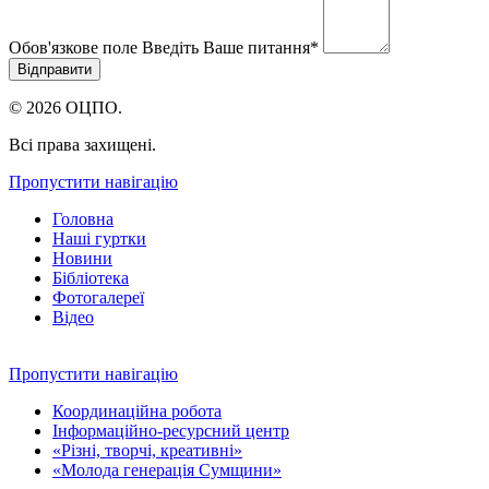
Обов'язкове поле
Введіть Ваше питання
*
© 2026 ОЦПО.
Всі права захищені.
Пропустити навігацію
Головна
Наші гуртки
Новини
Бібліотека
Фотогалереї
Відео
Пропустити навігацію
Координаційна робота
Інформаційно-ресурсний центр
«Різні, творчі, креативні»
«Молода генерація Сумщини»