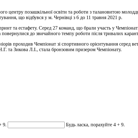
го центру позашкільної освіти та роботи з талановитою молоддю
вання, що відбувся у м. Чернівці з 6 до 11 травня 2021 р.
ринт та естафету. Серед 27 команд, що брали участь у Чемпіона
та повернулися до звичайного темпу роботи після тривалих кара
орів проходив Чемпіонат зі спортивного орієнтування серед ветер
Г. та Зикова Л.І., стала бронзовим призером Чемпіонату.
+ 9.
Будь ласка, порахуйте 4 + 9.