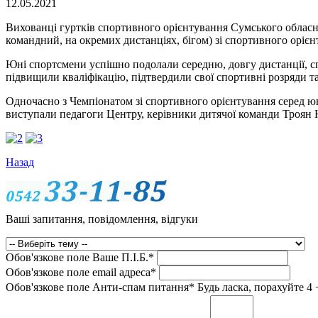
12.05.2021
Вихованці гуртків спортивного орієнтування Сумського обласно
командний, на окремих дистанціях, бігом) зі спортивного орієнту
Юні спортсмени успішно подолали середню, довгу дистанції, сп
підвищили кваліфікацію, підтвердили свої спортивні розряди 
Одночасно з Чемпіонатом зі спортивного орієнтування серед юні
виступали педагоги Центру, керівники дитячої команди Троян Н.
Назад
Ваші запитання, повідомлення, відгуки
Обов'язкове поле
Ваше П.I.Б.
*
Обов'язкове поле
email адреса
*
Обов'язкове поле
Анти-спам питання
*
Будь ласка, порахуйте 4 