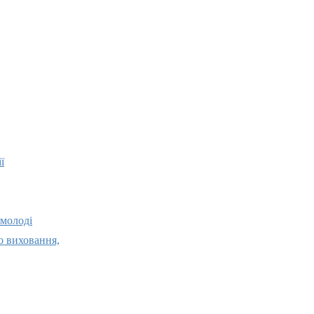
ї
 молоді
о виховання,