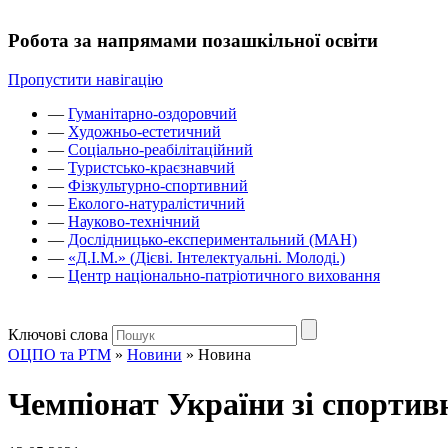
Робота за напрямами позашкільної освіти
Пропустити навігацію
—
Гуманітарно-оздоровчий
—
Художньо-естетичний
—
Соціально-реабілітаційний
—
Туристсько-краєзнавчий
—
Фізкультурно-спортивний
—
Еколого-натуралістичний
—
Науково-технічний
—
Дослідницько-експериментальний (МАН)
—
«Д.І.М.» (Дієві. Інтелектуальні. Молоді.)
—
Центр національно-патріотичного виховання
Ключові слова
ОЦПО та РТМ
»
Новини
»
Новина
Чемпіонат України зі спортив