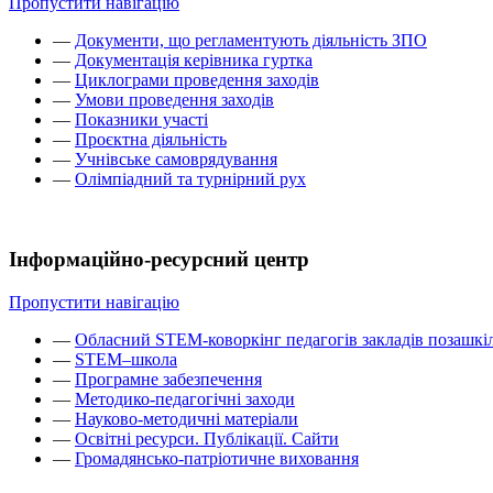
Пропустити навігацію
—
Документи, що регламентують діяльність ЗПО
—
Документація керівника гуртка
—
Циклограми проведення заходів
—
Умови проведення заходів
—
Показники участі
—
Проєктна діяльність
—
Учнівське самоврядування
—
Олімпіадний та турнірний рух
Інформаційно-ресурсний центр
Пропустити навігацію
—
Обласний STEM-коворкінг педагогів закладів позашкіл
—
STEM–школа
—
Програмне забезпечення
—
Методико-педагогічні заходи
—
Науково-методичні матеріали
—
Освітні ресурси. Публікації. Сайти
—
Громадянсько-патріотичне виховання