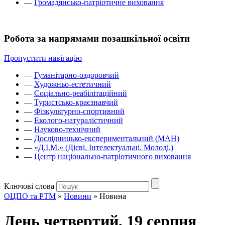
—
Громадянсько-патріотичне виховання
Робота за напрямами позашкільної освіти
Пропустити навігацію
—
Гуманітарно-оздоровчий
—
Художньо-естетичний
—
Соціально-реабілітаційний
—
Туристсько-краєзнавчий
—
Фізкультурно-спортивний
—
Еколого-натуралістичний
—
Науково-технічний
—
Дослідницько-експериментальний (МАН)
—
«Д.І.М.» (Дієві. Інтелектуальні. Молоді.)
—
Центр національно-патріотичного виховання
Ключові слова
ОЦПО та РТМ
»
Новини
»
Новина
День четвертий, 19 серпня