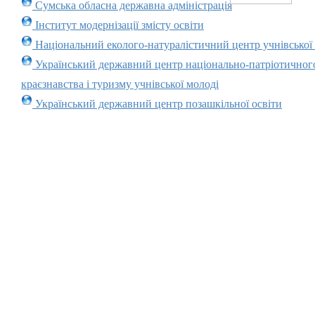
Сумська обласна державна адміністрація
Інститут модернізації змісту освіти
Національний еколого-натуралістичний центр учнівської
Український державний центр національно-патріотичног
краєзнавства і туризму учнівської молоді
Український державний центр позашкільної освіти