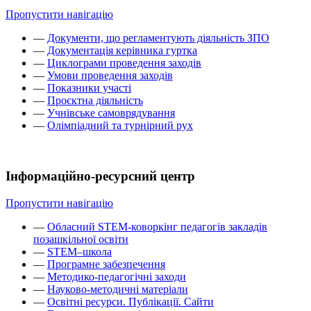
Пропустити навігацію
—
Документи, що регламентують діяльність ЗПО
—
Документація керівника гуртка
—
Циклограми проведення заходів
—
Умови проведення заходів
—
Показники участі
—
Проєктна діяльність
—
Учнівське самоврядування
—
Олімпіадний та турнірний рух
Інформаційно-ресурсний центр
Пропустити навігацію
—
Обласний STEM-коворкінг педагогів закладів
позашкільної освіти
—
STEM–школа
—
Програмне забезпечення
—
Методико-педагогічні заходи
—
Науково-методичні матеріали
—
Освітні ресурси. Публікації. Сайти