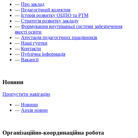
—
Про заклад
—
Педагогічний колектив
—
Історія розвитку ОЦПО та РТМ
—
Стратегія розвитку закладу
—
Формування внутрішньої системи забезпечення
якості освіти
—
Атестація педагогічних працівників
—
Наші гуртки
—
Контакти
—
Публічна інформація
—
Вакансії
Новини
Пропустити навігацію
—
Новини
—
Архів новин
Організаційно-координаційна робота