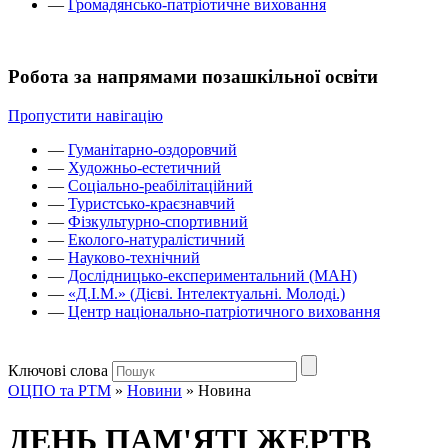
—
Громадянсько-патріотичне виховання
Робота за напрямами позашкільної освіти
Пропустити навігацію
—
Гуманітарно-оздоровчий
—
Художньо-естетичний
—
Соціально-реабілітаційний
—
Туристсько-краєзнавчий
—
Фізкультурно-спортивний
—
Еколого-натуралістичний
—
Науково-технічний
—
Дослідницько-експериментальний (МАН)
—
«Д.І.М.» (Дієві. Інтелектуальні. Молоді.)
—
Центр національно-патріотичного виховання
Ключові слова
ОЦПО та РТМ
»
Новини
»
Новина
ДЕНЬ ПАМ'ЯТІ ЖЕРТВ