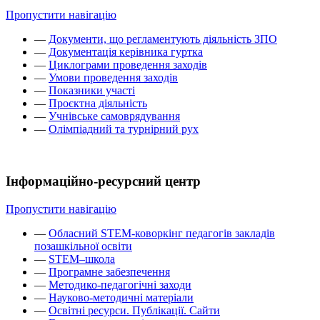
Пропустити навігацію
—
Документи, що регламентують діяльність ЗПО
—
Документація керівника гуртка
—
Циклограми проведення заходів
—
Умови проведення заходів
—
Показники участі
—
Проєктна діяльність
—
Учнівське самоврядування
—
Олімпіадний та турнірний рух
Інформаційно-ресурсний центр
Пропустити навігацію
—
Обласний STEM-коворкінг педагогів закладів
позашкільної освіти
—
STEM–школа
—
Програмне забезпечення
—
Методико-педагогічні заходи
—
Науково-методичні матеріали
—
Освітні ресурси. Публікації. Сайти