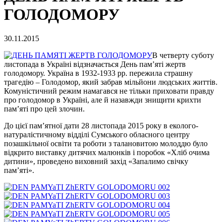
ГОЛОДОМОРУ
30.11.2015
В четверту суботу
листопада в Україні відзначається День пам’яті жертв
голодомору. Україна в 1932-1933 рр. пережила страшну
трагедію – Голодомор, який забрав мільйони людських життів.
Комуністичний режим намагався не тільки приховати правду
про голодомор в Україні, але й назавжди знищити крихти
пам’яті про цей злочин.
До цієї пам’ятної дати 28 листопада 2015 року в еколого-
натуралістичному відділі Сумського обласного центру
позашкільної освіти та роботи з талановитою молоддю було
відкрито виставку дитячих малюнків і поробок «Хліб очима
дитини», проведено виховний захід «Запалимо свічку
пам’яті».