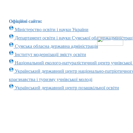
Офіційні сайти:
Міністерство освіти і науки України
Департамент освіти і науки Сумської облдержадміністраці
Сумська обласна державна адміністрація
Інститут модернізації змісту освіти
Національний еколого-натуралістичний центр учнівської
Український державний центр національно-патріотичног
краєзнавства і туризму учнівської молоді
Український державний центр позашкільної освіти