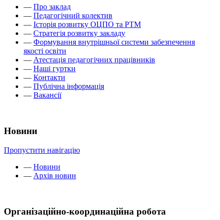
—
Про заклад
—
Педагогічний колектив
—
Історія розвитку ОЦПО та РТМ
—
Стратегія розвитку закладу
—
Формування внутрішньої системи забезпечення
якості освіти
—
Атестація педагогічних працівників
—
Наші гуртки
—
Контакти
—
Публічна інформація
—
Вакансії
Новини
Пропустити навігацію
—
Новини
—
Архів новин
Організаційно-координаційна робота