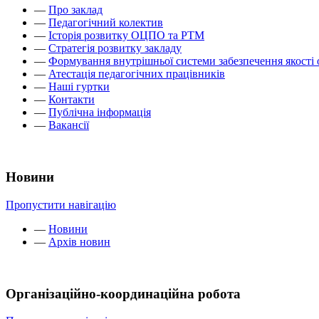
—
Про заклад
—
Педагогічний колектив
—
Історія розвитку ОЦПО та РТМ
—
Стратегія розвитку закладу
—
Формування внутрішньої системи забезпечення якості 
—
Атестація педагогічних працівників
—
Наші гуртки
—
Контакти
—
Публічна інформація
—
Вакансії
Новини
Пропустити навігацію
—
Новини
—
Архів новин
Організаційно-координаційна робота