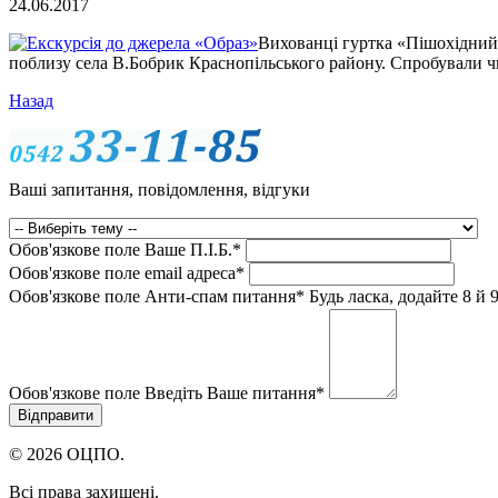
24.06.2017
Вихованці гуртка «Пішохідний 
поблизу села В.Бобрик Краснопільського району. Спробували ч
Назад
Ваші запитання, повідомлення, відгуки
Обов'язкове поле
Ваше П.I.Б.
*
Обов'язкове поле
email адреса
*
Обов'язкове поле
Анти-спам питання
*
Будь ласка, додайте 8 й 9
Обов'язкове поле
Введіть Ваше питання
*
© 2026 ОЦПО.
Всі права захищені.