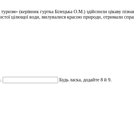
туризм» (керівник гуртка Білецька О.М.) здійснили цікаву пізна
истої цілющої води, милувалися красою природи, отримали справ
.
Будь ласка, додайте 8 й 9.