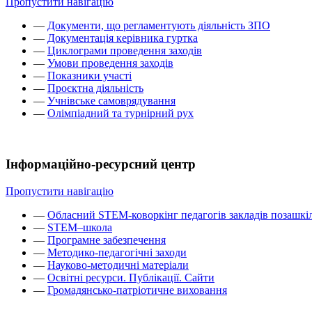
Пропустити навігацію
—
Документи, що регламентують діяльність ЗПО
—
Документація керівника гуртка
—
Циклограми проведення заходів
—
Умови проведення заходів
—
Показники участі
—
Проєктна діяльність
—
Учнівське самоврядування
—
Олімпіадний та турнірний рух
Інформаційно-ресурсний центр
Пропустити навігацію
—
Обласний STEM-коворкінг педагогів закладів позашкіл
—
STEM–школа
—
Програмне забезпечення
—
Методико-педагогічні заходи
—
Науково-методичні матеріали
—
Освітні ресурси. Публікації. Сайти
—
Громадянсько-патріотичне виховання