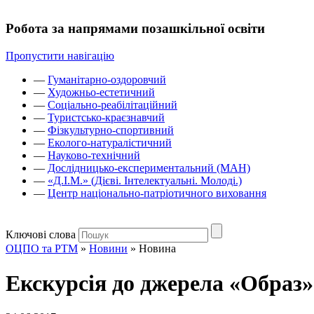
Робота за напрямами позашкільної освіти
Пропустити навігацію
—
Гуманітарно-оздоровчий
—
Художньо-естетичний
—
Соціально-реабілітаційний
—
Туристсько-краєзнавчий
—
Фізкультурно-спортивний
—
Еколого-натуралістичний
—
Науково-технічний
—
Дослідницько-експериментальний (МАН)
—
«Д.І.М.» (Дієві. Інтелектуальні. Молоді.)
—
Центр національно-патріотичного виховання
Ключові слова
ОЦПО та РТМ
»
Новини
»
Новина
Екскурсія до джерела «Образ»