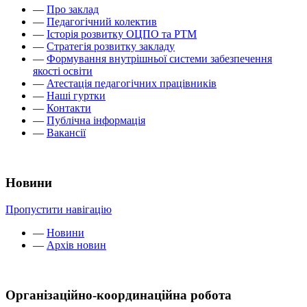
—
Про заклад
—
Педагогічний колектив
—
Історія розвитку ОЦПО та РТМ
—
Стратегія розвитку закладу
—
Формування внутрішньої системи забезпечення
якості освіти
—
Атестація педагогічних працівників
—
Наші гуртки
—
Контакти
—
Публічна інформація
—
Вакансії
Новини
Пропустити навігацію
—
Новини
—
Архів новин
Організаційно-координаційна робота