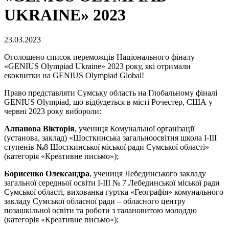
UKRAINE» 2023
23.03.2023
Оголошено список переможців Національного фіналу
«GENIUS Olympiad Ukraine» 2023 року, які отримали
екоквитки на GENIUS Olympiad Global!
Право представляти Сумську область на Глобальному фіналі
GENIUS Olympiad, що відбудеться в місті Рочестер, США у
червні 2023 року вибороли:
Алпанова Вікторія
, учениця Комунальної організації
(установа, заклад) «Шосткинська загальноосвітня школа І-ІІІ
ступенів №8 Шосткинської міської ради Сумської області»
(категорія «Креативне письмо»);
Борисенко Олександра
, учениця Лебединського закладу
загальної середньої освіти І-ІІІ № 7 Лебединської міської ради
Сумської області, вихованка гуртка «Географія» комунального
закладу Сумської обласної ради – обласного центру
позашкільної освіти та роботи з талановитою молоддю
(категорія «Креативне письмо»);