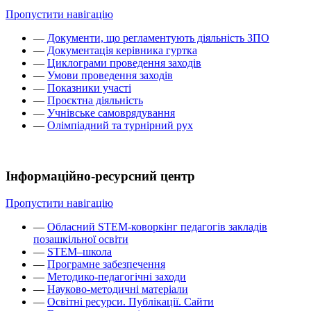
Пропустити навігацію
—
Документи, що регламентують діяльність ЗПО
—
Документація керівника гуртка
—
Циклограми проведення заходів
—
Умови проведення заходів
—
Показники участі
—
Проєктна діяльність
—
Учнівське самоврядування
—
Олімпіадний та турнірний рух
Інформаційно-ресурсний центр
Пропустити навігацію
—
Обласний STEM-коворкінг педагогів закладів
позашкільної освіти
—
STEM–школа
—
Програмне забезпечення
—
Методико-педагогічні заходи
—
Науково-методичні матеріали
—
Освітні ресурси. Публікації. Сайти