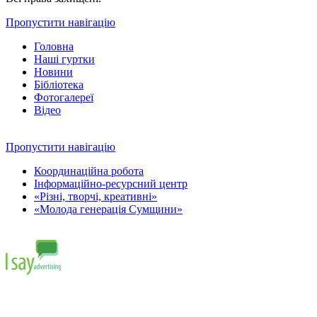
Пропустити навігацію
Головна
Наші гуртки
Новини
Бібліотека
Фотогалереї
Відео
Пропустити навігацію
Координаційна робота
Інформаційно-ресурсний центр
«Різні, творчі, креативні»
«Молода генерація Сумщини»