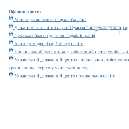
Офіційні сайти:
Міністерство освіти і науки України
Департамент освіти і науки Сумської облдержадміністраці
Сумська обласна державна адміністрація
Інститут модернізації змісту освіти
Національний еколого-натуралістичний центр учнівської
Український державний центр національно-патріотичног
краєзнавства і туризму учнівської молоді
Український державний центр позашкільної освіти