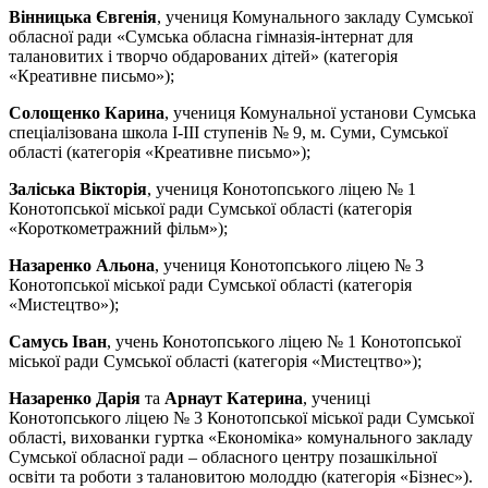
Вінницька Євгенія
, учениця Комунального закладу Сумської
обласної ради «Сумська обласна гімназія-інтернат для
талановитих і творчо обдарованих дітей» (категорія
«Креативне письмо»);
Солощенко Карина
, учениця Комунальної установи Сумська
спеціалізована школа I-III ступенів № 9, м. Суми, Сумської
області (категорія «Креативне письмо»);
Заліська Вікторія
, учениця Конотопського ліцею № 1
Конотопської міської ради Сумської області (категорія
«Короткометражний фільм»);
Назаренко Альона
, учениця Конотопського ліцею № 3
Конотопської міської ради Сумської області (категорія
«Мистецтво»);
Самусь Іван
, учень Конотопського ліцею № 1 Конотопської
міської ради Сумської області (категорія «Мистецтво»);
Назаренко Дарія
та
Арнаут Катерина
, учениці
Конотопського ліцею № 3 Конотопської міської ради Сумської
області, вихованки гуртка «Економіка» комунального закладу
Сумської обласної ради – обласного центру позашкільної
освіти та роботи з талановитою молоддю (категорія «Бізнес»).