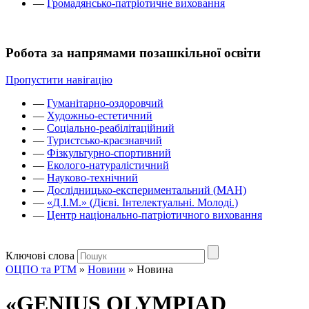
—
Громадянсько-патріотичне виховання
Робота за напрямами позашкільної освіти
Пропустити навігацію
—
Гуманітарно-оздоровчий
—
Художньо-естетичний
—
Соціально-реабілітаційний
—
Туристсько-краєзнавчий
—
Фізкультурно-спортивний
—
Еколого-натуралістичний
—
Науково-технічний
—
Дослідницько-експериментальний (МАН)
—
«Д.І.М.» (Дієві. Інтелектуальні. Молоді.)
—
Центр національно-патріотичного виховання
Ключові слова
ОЦПО та РТМ
»
Новини
»
Новина
«GENIUS OLYMPIAD