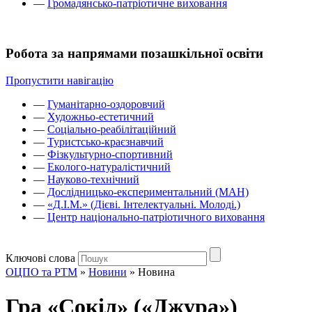
—
Громадянсько-патріотичне виховання
Робота за напрямами позашкільної освіти
Пропустити навігацію
—
Гуманітарно-оздоровчий
—
Художньо-естетичний
—
Соціально-реабілітаційний
—
Туристсько-краєзнавчий
—
Фізкультурно-спортивний
—
Еколого-натуралістичний
—
Науково-технічний
—
Дослідницько-експериментальний (МАН)
—
«Д.І.М.» (Дієві. Інтелектуальні. Молоді.)
—
Центр національно-патріотичного виховання
Ключові слова
ОЦПО та РТМ
»
Новини
»
Новина
Гра «Сокіл» («Джура»)