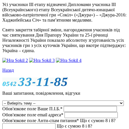
Усі учасники ІІІ етапу відзначені Дипломами учасника ІІІ
(Всеукраїнського) етапу Всеукраїнської дитячо-юнацької
військово-патріотичної гри «Сокіл» («Джура») – «Джура-2016:
Хаджибейська Січ» та пам’ятними медалями.
Свято закриття табірної зміни, нагородження учасників під
час святкування Дня Прапору України та 25-ї річниці
Незалежності України показало абсолютну згуртованість усіх
учасників гри з усіх куточків України, що вкотре підтверджує:
Україна – єдина.
Назад
Ваші запитання, повідомлення, відгуки
Обов'язкове поле
Ваше П.I.Б.
*
Обов'язкове поле
email адреса
*
Обов'язкове поле
Анти-спам питання
*
Що є сумою 8 і 8?
Що є сумою 8 і 8?