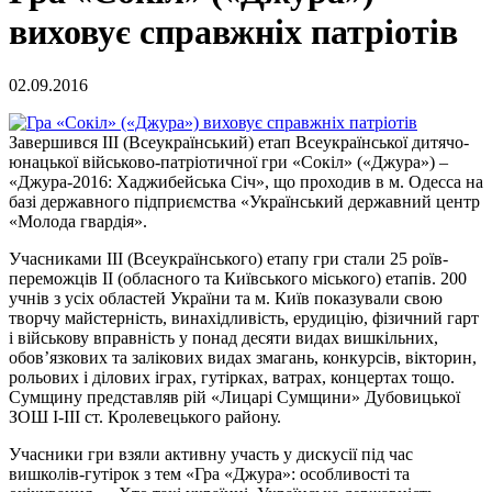
виховує справжніх патріотів
02.09.2016
Завершився ІІІ (Всеукраїнський) етап Всеукраїнської дитячо-
юнацької військово-патріотичної гри «Сокіл» («Джура») –
«Джура-2016: Хаджибейська Січ», що проходив в м. Одесса на
базі державного підприємства «Український державний центр
«Молода гвардія».
Учасниками ІІІ (Всеукраїнського) етапу гри стали 25 роїв-
переможців ІІ (обласного та Київського міського) етапів. 200
учнів з усіх областей України та м. Київ показували свою
творчу майстерність, винахідливість, ерудицію, фізичний гарт
і військову вправність у понад десяти видах вишкільних,
обов’язкових та залікових видах змагань, конкурсів, вікторин,
рольових і ділових іграх, гутірках, ватрах, концертах тощо.
Сумщину представляв рій «Лицарі Сумщини» Дубовицької
ЗОШ І-ІІІ ст. Кролевецького району.
Учасники гри взяли активну участь у дискусії під час
вишколів-гутірок з тем «Гра «Джура»: особливості та