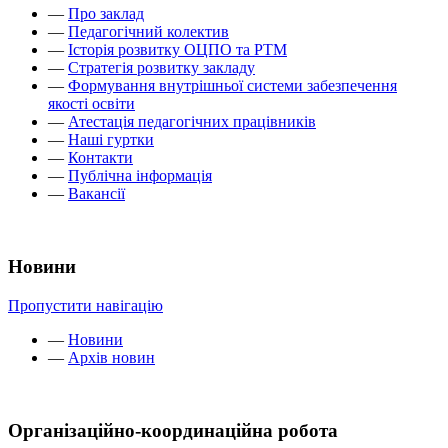
—
Про заклад
—
Педагогічний колектив
—
Історія розвитку ОЦПО та РТМ
—
Стратегія розвитку закладу
—
Формування внутрішньої системи забезпечення
якості освіти
—
Атестація педагогічних працівників
—
Наші гуртки
—
Контакти
—
Публічна інформація
—
Вакансії
Новини
Пропустити навігацію
—
Новини
—
Архів новин
Організаційно-координаційна робота