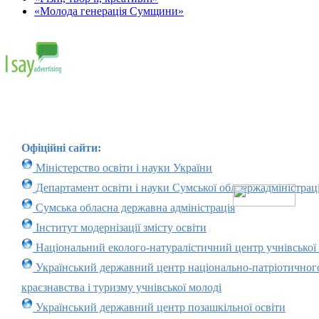
«Молода генерація Сумщини»
Офіційні сайти:
Міністерство освіти і науки України
Департамент освіти і науки Сумської облдержадміністраці
Сумська обласна державна адміністрація
Інститут модернізації змісту освіти
Національний еколого-натуралістичний центр учнівської
Український державний центр національно-патріотичног
краєзнавства і туризму учнівської молоді
Український державний центр позашкільної освіти