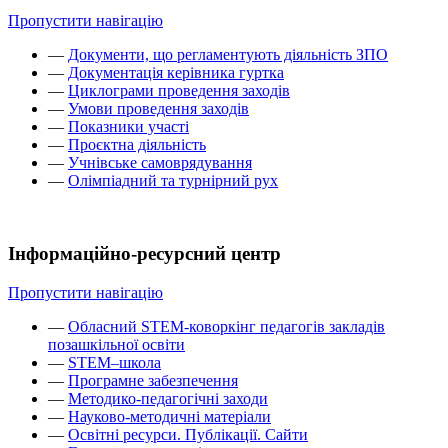
Пропустити навігацію
—
Документи, що регламентують діяльність ЗПО
—
Документація керівника гуртка
—
Циклограми проведення заходів
—
Умови проведення заходів
—
Показники участі
—
Проєктна діяльність
—
Учнівське самоврядування
—
Олімпіадний та турнірний рух
Інформаційно-ресурсний центр
Пропустити навігацію
—
Обласний STEM-коворкінг педагогів закладів
позашкільної освіти
—
STEM–школа
—
Програмне забезпечення
—
Методико-педагогічні заходи
—
Науково-методичні матеріали
—
Освітні ресурси. Публікації. Сайти