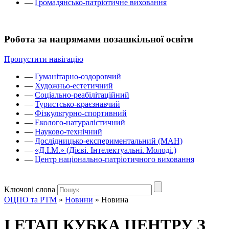
—
Громадянсько-патріотичне виховання
Робота за напрямами позашкільної освіти
Пропустити навігацію
—
Гуманітарно-оздоровчий
—
Художньо-естетичний
—
Соціально-реабілітаційний
—
Туристсько-краєзнавчий
—
Фізкультурно-спортивний
—
Еколого-натуралістичний
—
Науково-технічний
—
Дослідницько-експериментальний (МАН)
—
«Д.І.М.» (Дієві. Інтелектуальні. Молоді.)
—
Центр національно-патріотичного виховання
Ключові слова
ОЦПО та РТМ
»
Новини
»
Новина
І ЕТАП КУБКА ЦЕНТРУ З