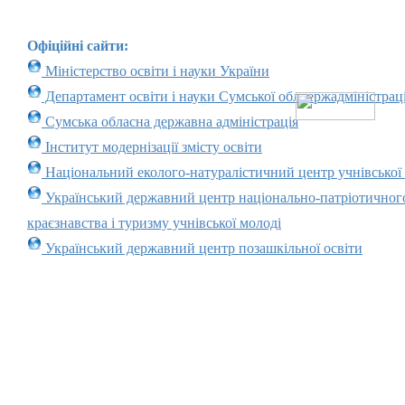
Офіційні сайти:
Міністерство освіти і науки України
Департамент освіти і науки Сумської облдержадміністраці
Сумська обласна державна адміністрація
Інститут модернізації змісту освіти
Національний еколого-натуралістичний центр учнівської
Український державний центр національно-патріотичног
краєзнавства і туризму учнівської молоді
Український державний центр позашкільної освіти