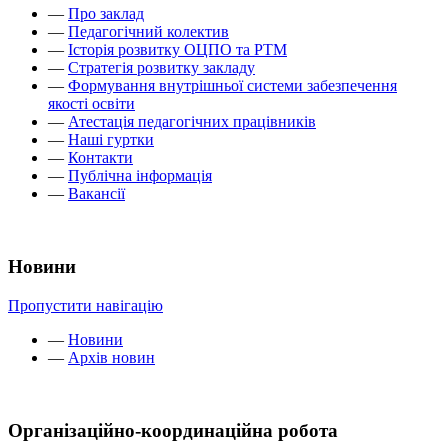
—
Про заклад
—
Педагогічний колектив
—
Історія розвитку ОЦПО та РТМ
—
Стратегія розвитку закладу
—
Формування внутрішньої системи забезпечення
якості освіти
—
Атестація педагогічних працівників
—
Наші гуртки
—
Контакти
—
Публічна інформація
—
Вакансії
Новини
Пропустити навігацію
—
Новини
—
Архів новин
Організаційно-координаційна робота