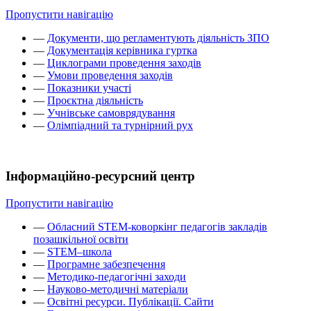
Пропустити навігацію
—
Документи, що регламентують діяльність ЗПО
—
Документація керівника гуртка
—
Циклограми проведення заходів
—
Умови проведення заходів
—
Показники участі
—
Проєктна діяльність
—
Учнівське самоврядування
—
Олімпіадний та турнірний рух
Інформаційно-ресурсний центр
Пропустити навігацію
—
Обласний STEM-коворкінг педагогів закладів
позашкільної освіти
—
STEM–школа
—
Програмне забезпечення
—
Методико-педагогічні заходи
—
Науково-методичні матеріали
—
Освітні ресурси. Публікації. Сайти