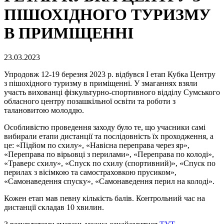
ПІШОХІДНОГО ТУРИЗМУ
В ПРИМІЩЕННІ
23.03.2023
Упродовж 12-19 березня 2023 р. відбувся І етап Кубка Центру
з пішохідного туризму в приміщенні. У змаганнях взяли
участь вихованці фізкультурно-спортивного відділу Сумського
обласного центру позашкільної освіти та роботи з
талановитою молоддю.
Особливістю проведення заходу було те, що учасники самі
вибирали етапи дистанції та послідовність їх проходження, а
це: «Підйом по схилу», «Навісна переправа через яр»,
«Переправа по вірьовці з перилами», «Переправа по колоді»,
«Траверс схилу», «Спуск по схилу (спортивний)», «Спуск по
перилах з вісімкою та самостраховкою прусиком»,
«Самонаведення спуску», «Самонаведення перил на колоді».
Кожен етап мав певну кількість балів. Контрольний час на
дистанції складав 10 хвилин.