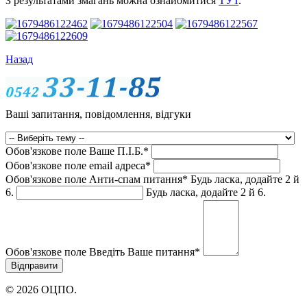
З результатами змагань можна ознайомитися
ТУТ
.
Назад
Ваші запитання, повідомлення, відгуки
Обов'язкове поле
Ваше П.I.Б.
*
Обов'язкове поле
email адреса
*
Обов'язкове поле
Анти-спам питання
*
Будь ласка, додайте 2 й
6.
Будь ласка, додайте 2 й 6.
Обов'язкове поле
Введіть Ваше питання
*
© 2026 ОЦПО.