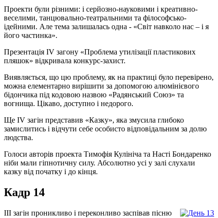
Проекти були різними: і серйозно-науковими і креативно-
веселими, танцювально-театральними та філософсько-
ідейними. Але тема залишалась одна - «Світ навколо нас – і я
його частинка».
Презентація ІV загону «Проблема утилізації пластикових
пляшок» відкривала конкурс-захист.
Виявляється, що цю проблему, як на практиці було перевірено,
можна елементарно вирішити за допомогою алюмінієвого
бідончика під кодовою назвою «Радянський Союз» та
вогнища. Цікаво, доступно і недорого.
Ще ІV загін представив «Казку», яка змусила глибоко
замислитись і відчути себе особисто відповідальним за долю
людства.
Голоси авторів проекта Тимофія Кулініча та Насті Бондаренко
ніби мали гіпнотичну силу. Абсолютно усі у залі слухали
казку від початку і до кінця.
Кадр 14
ІІІ загін проникливо і переконливо заспівав пісню