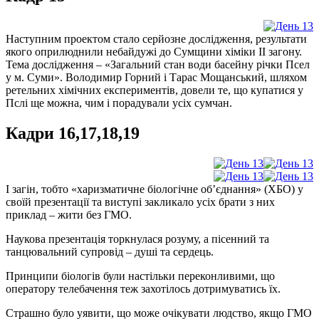
Наступним проектом стало серйозне дослідження, результати
якого оприлюднили небайдужі до Сумщини хіміки ІІ загону.
Тема дослідження – «Загальний стан води басейну річки Псел
у м. Суми». Володимир Горний і Тарас Мощанський, шляхом
ретельних хімічних експериментів, довели те, що купатися у
Пслі ще можна, чим і порадували усіх сумчан.
Кадри 16,17,18,19
І загін, тобто «харизматичне біологічне об’єднання» (ХБО) у
своїй презентації та виступі закликало усіх брати з них
приклад – жити без ГМО.
Наукова презентація торкнулася розуму, а пісенний та
танцювальний супровід – душі та сердець.
Принципи біологів були настільки переконливими, що
оператору телебачення теж захотілось дотримуватись їх.
Страшно було уявити, що може очікувати людство, якщо ГМО