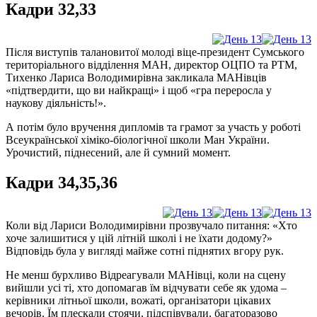
Кадри 32,33
Після виступів талановитої молоді віце-президент Сумського
територіального відділення МАН, директор ОЦПО та РТМ,
Тихенко Лариса Володимирівна закликала МАНівців
«підтвердити, що ви найкращі» і щоб «гра переросла у
наукову діяльність!».
А потім було вручення дипломів та грамот за участь у роботі
Всеукраїнської хіміко-біологічної школи Ман України.
Урочистий, піднесений, але й сумний момент.
Кадри 34,35,36
Коли від Лариси Володимирівни прозвучало питання: «Хто
хоче залишитися у цій літній школі і не їхати додому?»
Відповідь була у вигляді майже сотні піднятих вгору рук.
Не менш бурхливо Відреагували МАНівці, коли на сцену
вийшли усі ті, хто допомагав їм відчувати себе як удома –
керівники літньої школи, вожаті, організатори цікавих
вечорів. Їм плескали стоячи, підспівували, багаторазово