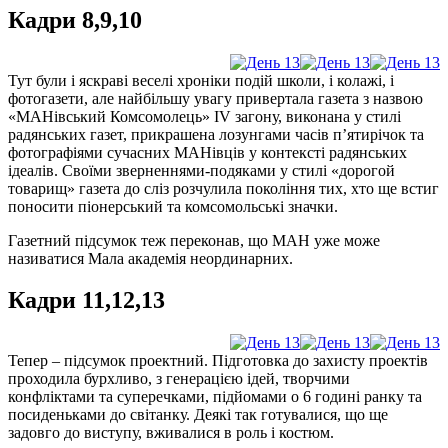
Кадри 8,9,10
Тут були і яскраві веселі хроніки подій школи, і колажі, і
фотогазети, але найбільшу увагу привертала газета з назвою
«МАНівський Комсомолець» IV загону, виконана у стилі
радянських газет, прикрашена лозунгами часів п’ятирічок та
фотографіями сучасних МАНівців у контексті радянських
ідеалів. Своїми зверненнями-подяками у стилі «дорогой
товарищ» газета до сліз розчулила покоління тих, хто ще встиг
поносити піонерський та комсомольські значки.
Газетний підсумок теж переконав, що МАН уже може
називатися Мала академія неординарних.
Кадри 11,12,13
Тепер – підсумок проектний. Підготовка до захисту проектів
проходила бурхливо, з генерацією ідей, творчими
конфліктами та суперечками, підйомами о 6 годині ранку та
посиденьками до світанку. Деякі так готувалися, що ще
задовго до виступу, вживалися в роль і костюм.