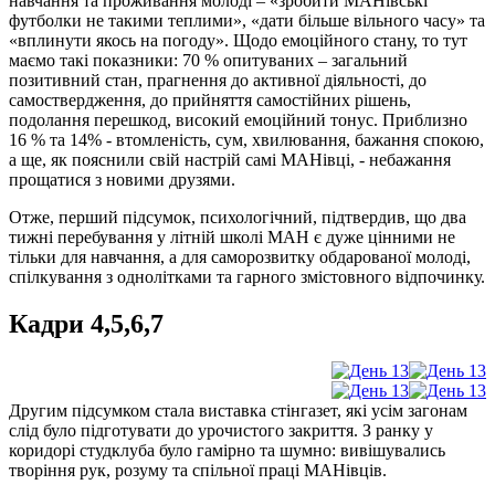
навчання та проживання молоді – «зробити МАНівські
футболки не такими теплими», «дати більше вільного часу» та
«вплинути якось на погоду». Щодо емоційного стану, то тут
маємо такі показники: 70 % опитуваних – загальний
позитивний стан, прагнення до активної діяльності, до
самоствердження, до прийняття самостійних рішень,
подолання перешкод, високий емоційний тонус. Приблизно
16 % та 14% - втомленість, сум, хвилювання, бажання спокою,
а ще, як пояснили свій настрій самі МАНівці, - небажання
прощатися з новими друзями.
Отже, перший підсумок, психологічний, підтвердив, що два
тижні перебування у літній школі МАН є дуже цінними не
тільки для навчання, а для саморозвитку обдарованої молоді,
спілкування з однолітками та гарного змістовного відпочинку.
Кадри 4,5,6,7
Другим підсумком стала виставка стінгазет, які усім загонам
слід було підготувати до урочистого закриття. З ранку у
коридорі студклуба було гамірно та шумно: вивішувались
творіння рук, розуму та спільної праці МАНівців.