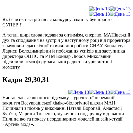
Як бачите, настрій після конкурсу-захисту був просто
СУПЕР!!!
А теплі, щирі слова подяки за оптимізм, енергію, МАНівський
дух та сподівання на зустріч у наступному році від проректора
з науково-педагогічної та виховної роботи СНАУ Бондарчук
Лариси Володимирівни й побажання успіхів від заступника
директора ОЦПО та РТМ Бондар Любов Миколаївни
підсилили атмосферу загальної радості та урочистості
моменту.
Кадри 29,30,31
Настав час заключного підсумку – урочистої церемонії
закриття Всеукраїнської хіміко-біологічної школи МАН.
Починали з пісень у виконанні Наталії Воропай, Анастасії
Бур’ян, Марини Ткаченко, музичного подарунку від Іванни
Пилипенко та показу неординарних моделей дизайн-студії
«Артель-мода».