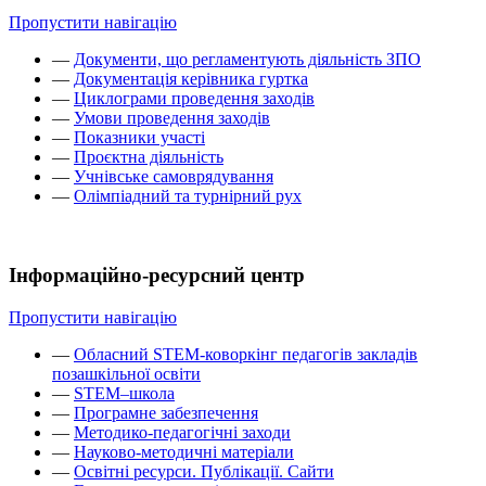
Пропустити навігацію
—
Документи, що регламентують діяльність ЗПО
—
Документація керівника гуртка
—
Циклограми проведення заходів
—
Умови проведення заходів
—
Показники участі
—
Проєктна діяльність
—
Учнівське самоврядування
—
Олімпіадний та турнірний рух
Інформаційно-ресурсний центр
Пропустити навігацію
—
Обласний STEM-коворкінг педагогів закладів
позашкільної освіти
—
STEM–школа
—
Програмне забезпечення
—
Методико-педагогічні заходи
—
Науково-методичні матеріали
—
Освітні ресурси. Публікації. Сайти