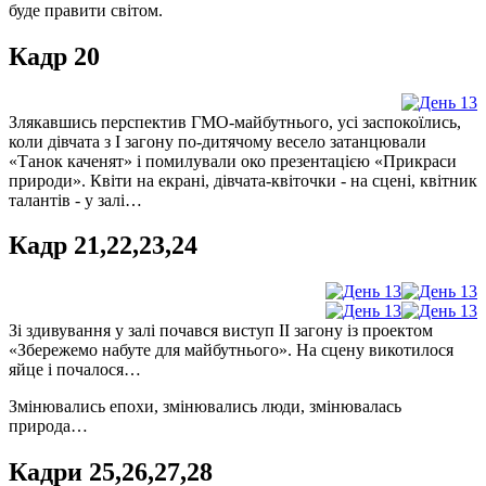
буде правити світом.
Кадр 20
Злякавшись перспектив ГМО-майбутнього, усі заспокоїлись,
коли дівчата з І загону по-дитячому весело затанцювали
«Танок каченят» і помилували око презентацією «Прикраси
природи». Квіти на екрані, дівчата-квіточки - на сцені, квітник
талантів - у залі…
Кадр 21,22,23,24
Зі здивування у залі почався виступ ІІ загону із проектом
«Збережемо набуте для майбутнього». На сцену викотилося
яйце і почалося…
Змінювались епохи, змінювались люди, змінювалась
природа…
Кадри 25,26,27,28