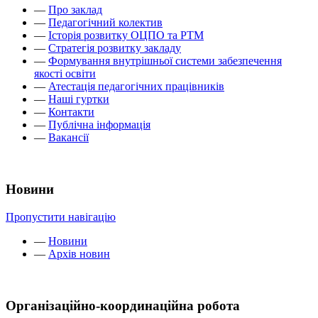
—
Про заклад
—
Педагогічний колектив
—
Історія розвитку ОЦПО та РТМ
—
Стратегія розвитку закладу
—
Формування внутрішньої системи забезпечення
якості освіти
—
Атестація педагогічних працівників
—
Наші гуртки
—
Контакти
—
Публічна інформація
—
Вакансії
Новини
Пропустити навігацію
—
Новини
—
Архів новин
Організаційно-координаційна робота