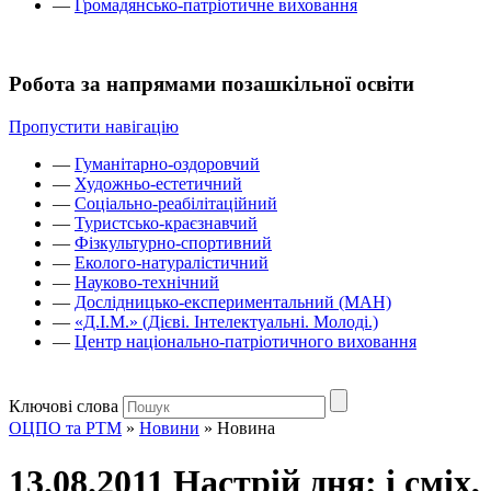
—
Громадянсько-патріотичне виховання
Робота за напрямами позашкільної освіти
Пропустити навігацію
—
Гуманітарно-оздоровчий
—
Художньо-естетичний
—
Соціально-реабілітаційний
—
Туристсько-краєзнавчий
—
Фізкультурно-спортивний
—
Еколого-натуралістичний
—
Науково-технічний
—
Дослідницько-експериментальний (МАН)
—
«Д.І.М.» (Дієві. Інтелектуальні. Молоді.)
—
Центр національно-патріотичного виховання
Ключові слова
ОЦПО та РТМ
»
Новини
»
Новина
13.08.2011 Настрій дня: і сміх,