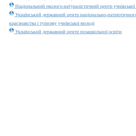
Національний еколого-натуралістичний центр учнівської
Український державний центр національно-патріотичног
краєзнавства і туризму учнівської молоді
Український державний центр позашкільної освіти