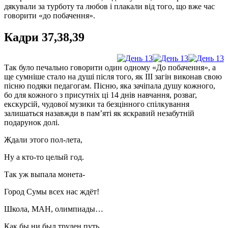
дякували за турботу та любов і плакали від того, що вже час
говорити «до побачення».
Кадри 37,38,39
Так було печально говорити один одному «До побачення», а
ще сумніше стало на душі після того, як ІІІ загін виконав свою
пісню подяки педагогам. Пісню, яка зачіпала душу кожного,
бо для кожного з присутніх ці 14 днів навчання, розваг,
екскурсій, чудової музики та безцінного спілкування
залишаться назавжди в пам’яті як яскравий незабутній
подарунок долі.
Ждали этого пол-лета,
Ну а кто-то целый год.
Так уж выпала монета-
Город Сумы всех нас ждёт!
Школа, МАН, олимпиады…
Как бы ни был труден путь,