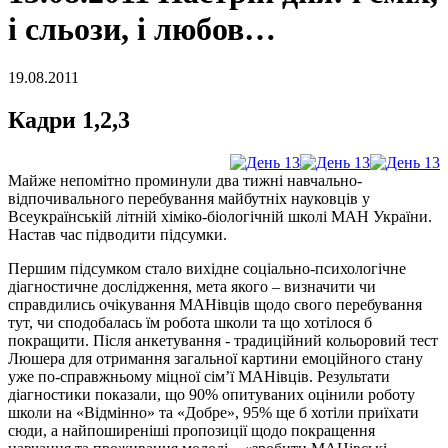
і сльози, і любов…
19.08.2011
Кадри 1,2,3
Майже непомітно проминули два тижні навчально-
відпочивального перебування майбутніх науковців у
Всеукраїнській літній хіміко-біологічній школі МАН України.
Настав час підводити підсумки.
Першим підсумком стало вихідне соціально-психологічне
діагностичне дослідження, мета якого – визначити чи
справдились очікування МАНівців щодо свого перебування
тут, чи сподобалась їм робота школи та що хотілося б
покращити. Після анкетування - традиційний кольоровий тест
Люшера для отримання загальної картини емоційного стану
уже по-справжньому міцної сім’ї МАНівців. Результати
діагностики показали, що 90% опитуваних оцінили роботу
школи на «Відмінно» та «Добре», 95% ще б хотіли приїхати
сюди, а найпоширеніші пропозиції щодо покращення