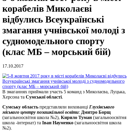
корабелів Миколаєві
відбулись Всеукраїнські
змагання учнівської молоді з
судномодельного спорту
(клас МБ – морський бій)
17.10.2017
В змаганнях приймали участь 5 команд з Миколаєва, Луцька,
Херсона та
Сумської області
.
Сумську область
представляли вихованці
Глухівського
міського центру позашкільної освіти
:
Дмитро Борщ
(загальноосвітня школа №2),
Кирило Туман
(загальноосвітня
школа -інтернат) та
Іван Науменко
(загальноосвітня школа
№2).