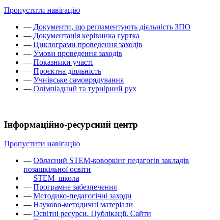
Пропустити навігацію
—
Документи, що регламентують діяльність ЗПО
—
Документація керівника гуртка
—
Циклограми проведення заходів
—
Умови проведення заходів
—
Показники участі
—
Проєктна діяльність
—
Учнівське самоврядування
—
Олімпіадний та турнірний рух
Інформаційно-ресурсний центр
Пропустити навігацію
—
Обласний STEM-коворкінг педагогів закладів
позашкільної освіти
—
STEM–школа
—
Програмне забезпечення
—
Методико-педагогічні заходи
—
Науково-методичні матеріали
—
Освітні ресурси. Публікації. Сайти