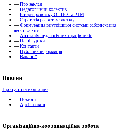
—
Про заклад
—
Педагогічний колектив
—
Історія розвитку ОЦПО та РТМ
—
Стратегія розвитку закладу
—
Формування внутрішньої системи забезпечення
якості освіти
—
Атестація педагогічних працівників
—
Наші гуртки
—
Контакти
—
Публічна інформація
—
Вакансії
Новини
Пропустити навігацію
—
Новини
—
Архів новин
Організаційно-координаційна робота