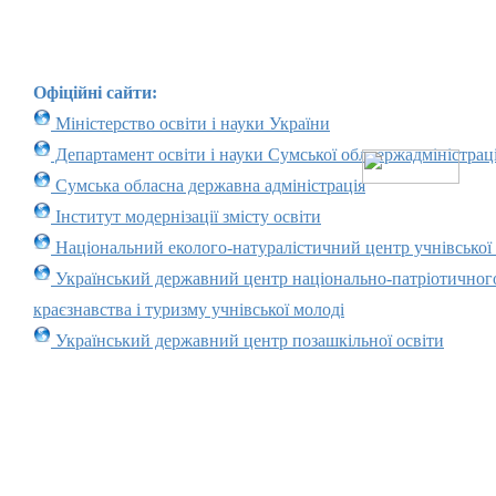
Офіційні сайти:
Міністерство освіти і науки України
Департамент освіти і науки Сумської облдержадміністраці
Сумська обласна державна адміністрація
Інститут модернізації змісту освіти
Національний еколого-натуралістичний центр учнівської
Український державний центр національно-патріотичног
краєзнавства і туризму учнівської молоді
Український державний центр позашкільної освіти