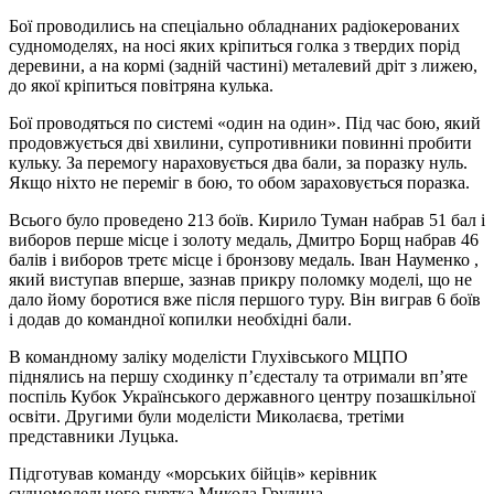
Бої проводились на спеціально обладнаних радіокерованих
судномоделях, на носі яких кріпиться голка з твердих порід
деревини, а на кормі (задній частині) металевий дріт з лижею,
до якої кріпиться повітряна кулька.
Бої проводяться по системі «один на один». Під час бою, який
продовжується дві хвилини, супротивники повинні пробити
кульку. За перемогу нараховується два бали, за поразку нуль.
Якщо ніхто не переміг в бою, то обом зараховується поразка.
Всього було проведено 213 боїв. Кирило Туман набрав 51 бал і
виборов перше місце і золоту медаль, Дмитро Борщ набрав 46
балів і виборов третє місце і бронзову медаль. Іван Науменко ,
який виступав вперше, зазнав прикру поломку моделі, що не
дало йому боротися вже після першого туру. Він виграв 6 боїв
і додав до командної копилки необхідні бали.
В командному заліку моделісти Глухівського МЦПО
піднялись на першу сходинку п’єдесталу та отримали вп’яте
поспіль Кубок Українського державного центру позашкільної
освіти. Другими були моделісти Миколаєва, третіми
представники Луцька.
Підготував команду «морських бійців» керівник
судномодельного гуртка Микола Грудина.