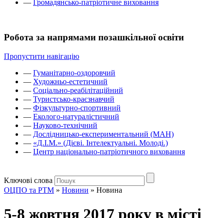
—
Громадянсько-патріотичне виховання
Робота за напрямами позашкільної освіти
Пропустити навігацію
—
Гуманітарно-оздоровчий
—
Художньо-естетичний
—
Соціально-реабілітаційний
—
Туристсько-краєзнавчий
—
Фізкультурно-спортивний
—
Еколого-натуралістичний
—
Науково-технічний
—
Дослідницько-експериментальний (МАН)
—
«Д.І.М.» (Дієві. Інтелектуальні. Молоді.)
—
Центр національно-патріотичного виховання
Ключові слова
ОЦПО та РТМ
»
Новини
»
Новина
5-8 жовтня 2017 року в місті