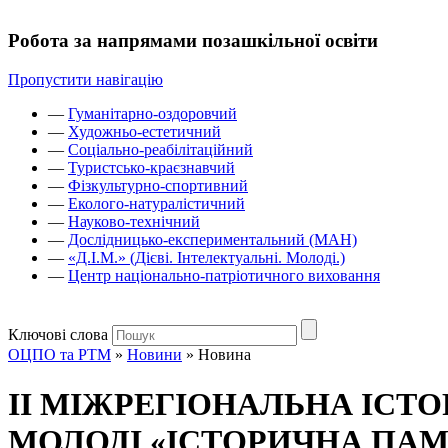
Робота за напрямами позашкільної освіти
Пропустити навігацію
—
Гуманітарно-оздоровчий
—
Художньо-естетичний
—
Соціально-реабілітаційний
—
Туристсько-краєзнавчий
—
Фізкультурно-спортивний
—
Еколого-натуралістичний
—
Науково-технічний
—
Дослідницько-експериментальний (МАН)
—
«Д.І.М.» (Дієві. Інтелектуальні. Молоді.)
—
Центр національно-патріотичного виховання
Ключові слова
ОЦПО та РТМ
»
Новини
»
Новина
ІІ МІЖРЕГІОНАЛЬНА ІСТ
МОЛОДІ «ІСТОРИЧНА ПАМ