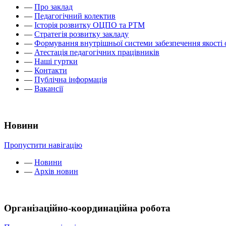
—
Про заклад
—
Педагогічний колектив
—
Історія розвитку ОЦПО та РТМ
—
Стратегія розвитку закладу
—
Формування внутрішньої системи забезпечення якості 
—
Атестація педагогічних працівників
—
Наші гуртки
—
Контакти
—
Публічна інформація
—
Вакансії
Новини
Пропустити навігацію
—
Новини
—
Архів новин
Організаційно-координаційна робота