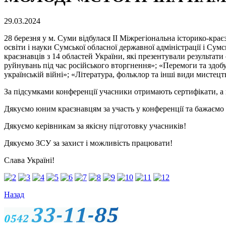
29.03.2024
28 березня у м. Суми відбулася ІІ Міжрегіональна історик
освіти і науки Сумської обласної державної адміністрації і Су
краєзнавців з 14 областей України, які презентували результат
руйнувань під час російського вторгнення»; «Перемоги та здобут
українській війні»; «Література, фольклор та інші види мистецт
За підсумками конференції учасники отримають сертифікати, а к
Дякуємо юним краєзнавцям за участь у конференції та бажаємо 
Дякуємо керівникам за якісну підготовку учасників!
Дякуємо ЗСУ за захист і можливість працювати!
Слава Україні!
Назад