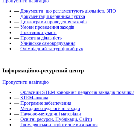
Пропустити навігацію
—
Документи, що регламентують діяльність ЗПО
—
Документація керівника гуртка
—
Циклограми проведення заходів
—
Умови проведення заходів
—
Показники участі
—
Проєктна діяльність
—
Учнівське самоврядування
—
Олімпіадний та турнірний рух
Інформаційно-ресурсний центр
Пропустити навігацію
—
Обласний STEM-коворкінг педагогів закладів позашкіл
—
STEM–школа
—
Програмне забезпечення
—
Методико-педагогічні заходи
—
Науково-методичні матеріали
—
Освітні ресурси. Публікації. Сайти
—
Громадянсько-патріотичне виховання