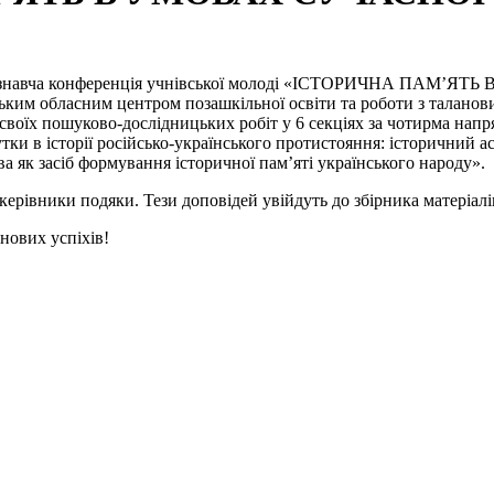
о-краєзнавча конференція учнівської молоді «ІСТОРИЧНА ПАМ’
мським обласним центром позашкільної освіти та роботи з талано
и своїх пошуково-дослідницьких робіт у 6 секціях за чотирма нап
ки в історії російсько-українського протистояння: історичний асп
ва як засіб формування історичної пам’яті українського народу».
ерівники подяки. Тези доповідей увійдуть до збірника матеріалі
нових успіхів!