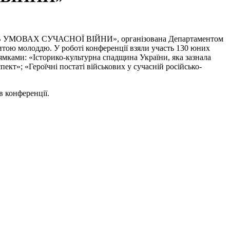
ЯТЬ В УМОВАХ СУЧАСНОЇ ВІЙНИ», організована Департаментом
витою молоддю. У роботі конференції взяли участь 130 юних
рямками: «Історико-культурна спадщина України, яка зазнала
ект»; «Героїчні постаті військових у сучасній російсько-
в конференції.