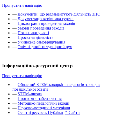
Пропустити навігацію
—
Документи, що регламентують діяльність ЗПО
—
Документація керівника гуртка
—
Циклограми проведення заходів
—
Умови проведення заходів
—
Показники участі
—
Проєктна діяльність
—
Учнівське самоврядування
—
Олімпіадний та турнірний рух
Інформаційно-ресурсний центр
Пропустити навігацію
—
Обласний STEM-коворкінг педагогів закладів
позашкільної освіти
—
STEM–школа
—
Програмне забезпечення
—
Методико-педагогічні заходи
—
Науково-методичні матеріали
—
Освітні ресурси. Публікації. Сайти