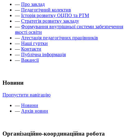
—
Про заклад
—
Педагогічний колектив
—
Історія розвитку ОЦПО та РТМ
—
Стратегія розвитку закладу
—
Формування внутрішньої системи забезпечення
якості освіти
—
Атестація педагогічних працівників
—
Наші гуртки
—
Контакти
—
Публічна інформація
—
Вакансії
Новини
Пропустити навігацію
—
Новини
—
Архів новин
Організаційно-координаційна робота