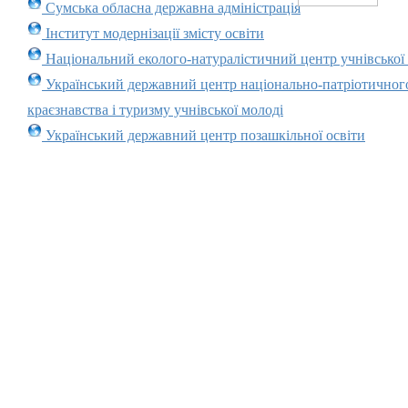
Сумська обласна державна адміністрація
Інститут модернізації змісту освіти
Національний еколого-натуралістичний центр учнівської
Український державний центр національно-патріотичног
краєзнавства і туризму учнівської молоді
Український державний центр позашкільної освіти