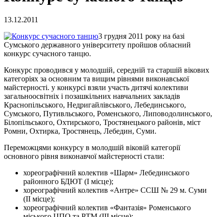
13.12.2011
3 грудня 2011 року на базі
Сумського державного університету пройшов обласний
конкурс сучасного танцю.
Конкурс проводився у молодшій, середній та старшій вікових
категоріях за основним та вищим рівнями виконавської
майстерності. у конкурсі взяли участь дитячі колективи
загальноосвітніх і позашкільних навчальних закладів
Краснопільського, Недригайлівського, Лебединського,
Сумського, Путивльського, Роменського, Липоводолинського,
Білопільського, Охтирського, Тростянецького районів, міст
Ромни, Охтирка, Тростянець, Лебедин, Суми.
Переможцями конкурсу в молодшій віковій категорії
основного рівня виконавчої майстерності стали:
хореографічний колектив «Шарм» Лебединського
районного БДЮТ (І місце);
хореографічний колектив «Антре» ССШ № 29 м. Суми
(ІІ місце);
хореографічний колектив «Фантазія» Роменського
міського ЦПО та РТМ (ІІІ місце);