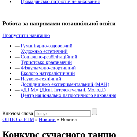
—
Громадянсько-патріотичне виховання
Робота за напрямами позашкільної освіти
Пропустити навігацію
—
Гуманітарно-оздоровчий
—
Художньо-естетичний
—
Соціально-реабілітаційний
—
Туристсько-краєзнавчий
—
Фізкультурно-спортивний
—
Еколого-натуралістичний
—
Науково-технічний
—
Дослідницько-експериментальний (МАН)
—
«Д.І.М.» (Дієві. Інтелектуальні. Молоді.)
—
Центр національно-патріотичного виховання
Ключові слова
ОЦПО та РТМ
»
Новини
»
Новина
Конкурс сучасного танцю