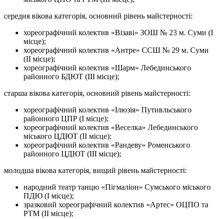
середня вікова категорія, основний рівень майстерності:
хореографічний колектив «Візаві» ЗОШ № 23 м. Суми (І
місце);
хореографічний колектив «Антре» ССШ № 29 м. Суми
(ІІ місце);
хореографічний колектив «Шарм» Лебединського
районного БДЮТ (ІІІ місце);
старша вікова категорія, основний рівень майстерності:
хореографічний колектив «Ілюзія» Путивльського
районного ЦПР (І місце);
хореографічний колектив «Веселка» Лебединського
міського ЦДЮТ (ІІ місце);
хореографічний колектив «Рандеву» Роменського
районного ЦДЮТ (ІІІ місце);
молодша вікова категорія, вищий рівень майстерності:
народний театр танцю «Пігмаліон» Сумського міського
ПДЮ (І місце);
зразковий хореографічний колектив «Артес» ОЦПО та
РТМ (ІІ місце);