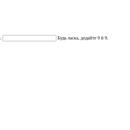
.
Будь ласка, додайте 9 й 9.