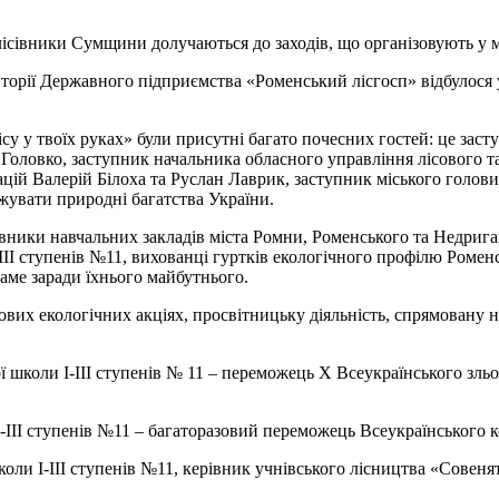
лісівники Сумщини долучаються до заходів, що організовують у м
риторії Державного підприємства «Роменський лісгосп» відбулося 
ісу у твоїх руках» були присутні багато почесних гостей: це зас
 Головко, заступник начальника обласного управління лісового 
й Валерій Білоха та Руслан Лаврик, заступник міського голови мі
жувати природні багатства України.
авники навчальних закладів міста Ромни, Роменського та Недрига
ІІІ ступенів №11, вихованці гуртків екологічного профілю Ромен
аме заради їхнього майбутнього.
дових екологічних акціях, просвітницьку діяльність, спрямован
ї школи І-ІІІ ступенів № 11 – переможець Х Всеукраїнського зль
-ІІІ ступенів №11 – багаторазовий переможець Всеукраїнського к
коли І-ІІІ ступенів №11, керівник учнівського лісництва «Совеня