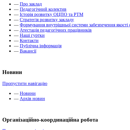
—
Про заклад
—
Педагогічний колектив
—
Історія розвитку ОЦПО та РТМ
—
Стратегія розвитку закладу
—
Формування внутрішньої системи забезпечення якості 
—
Атестація педагогічних працівників
—
Наші гуртки
—
Контакти
—
Публічна інформація
—
Вакансії
Новини
Пропустити навігацію
—
Новини
—
Архів новин
Організаційно-координаційна робота