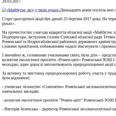
29.03.2017
Дванадцять років поспіль юні 
Старт цьогорічної акції був даний 25 березня 2017 року. На те
руках».
На урочистостях з нагоди відкриття обласної акції «Майбутнє л
Подопригора, заступник голови Сумської обласної ради Тетяна
Роменської та Недригайлівської районних державних адміністраці
словами привітання, побажаннями надалі збагачувати і примно
І звичайно ж, головними учасниками свята, були діти – предст
колектив екологічної просвіти «Ромен-цвіт» Роменської ЗОШ І-
молоддю, адже дорослі започатковують природоохоронні акції с
За активну та змістовну природоохоронну роботу, участь у тру
були відзначені:
- учнівське лісництво «Совенятко» Роменської загальноосвітньо
навчальних закладів;
- колектив екологічної просвіти "Ромен-цвіт" Роменської ЗОШ І
- Вікторія Зеленська – директор Роменської загальноосвітньої ш