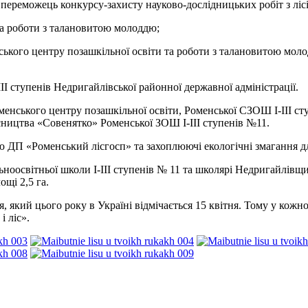
 переможець конкурсу-захисту науково-дослідницьких робіт з ліс
 та роботи з талановитою молоддю;
ького центру позашкільної освіти та роботи з талановитою молод
І ступенів Недригайлівської районної державної адміністрації.
енського центру позашкільної освіти, Роменської СЗОШ І-ІІІ ст
ісництва «Совенятко» Роменської ЗОШ І-ІІІ ступенів №11.
єю ДП «Роменський лісгосп» та захоплюючі екологічні змагання д
ьноосвітньої школи І-ІІІ ступенів № 11 та школярі Недригайлівщ
щі 2,5 га.
, який цього року в Україні відмічається 15 квітня. Тому у кожно
 ліс».