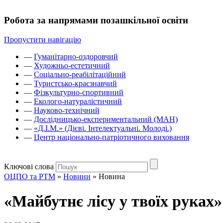
Робота за напрямами позашкільної освіти
Пропустити навігацію
—
Гуманітарно-оздоровчий
—
Художньо-естетичний
—
Соціально-реабілітаційний
—
Туристсько-краєзнавчий
—
Фізкультурно-спортивний
—
Еколого-натуралістичний
—
Науково-технічний
—
Дослідницько-експериментальний (МАН)
—
«Д.І.М.» (Дієві. Інтелектуальні. Молоді.)
—
Центр національно-патріотичного виховання
Ключові слова
ОЦПО та РТМ
»
Новини
»
Новина
«Майбутнє лісу у твоїх руках»