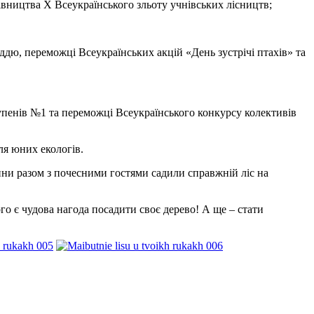
івництва Х Всеукраїнського зльоту учнівських лісництв;
дю, переможці Всеукраїнських акцій «День зустрічі птахів» та
упенів №1 та переможці Всеукраїнського конкурсу колективів
ля юних екологів.
ини разом з почесними гостями садили справжній ліс на
го є чудова нагода посадити своє дерево! А ще – стати