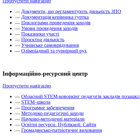
Пропустити навігацію
—
Документи, що регламентують діяльність ЗПО
—
Документація керівника гуртка
—
Циклограми проведення заходів
—
Умови проведення заходів
—
Показники участі
—
Проєктна діяльність
—
Учнівське самоврядування
—
Олімпіадний та турнірний рух
Інформаційно-ресурсний центр
Пропустити навігацію
—
Обласний STEM-коворкінг педагогів закладів позашкіл
—
STEM–школа
—
Програмне забезпечення
—
Методико-педагогічні заходи
—
Науково-методичні матеріали
—
Освітні ресурси. Публікації. Сайти
—
Громадянсько-патріотичне виховання