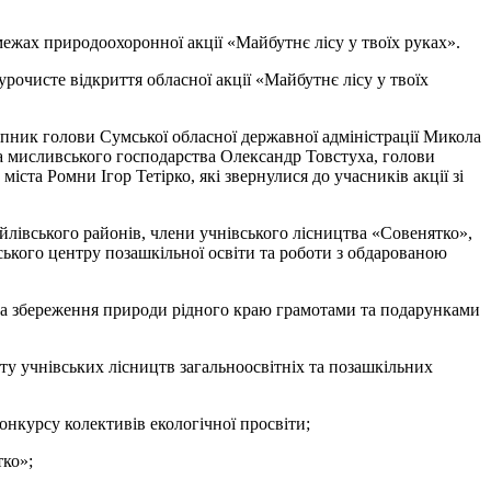
ежах природоохоронної акції «Майбутнє лісу у твоїх руках».
урочисте відкриття обласної акції «Майбутнє лісу у твоїх
тупник голови Сумської обласної державної адміністрації Микола
та мисливського господарства Олександр Товстуха, голови
ста Ромни Ігор Тетірко, які звернулися до учасників акції зі
йлівського районів, члени учнівського лісництва «Совенятко»,
ського центру позашкільної освіти та роботи з обдарованою
у на збереження природи рідного краю грамотами та подарунками
оту учнівських лісництв загальноосвітніх та позашкільних
онкурсу колективів екологічної просвіти;
тко»;