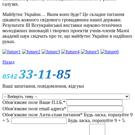
галузях.
Майбутнє України… Яким воно буде? Це складне питання
цікавить кожного свідомого громадянина нашої держави.
Результати ІІІ Всеукраїнської виставки науково-технічних
молодіжних інновацій і творчих проектів учнів-членів Малої
академії наук свідчать про те, що майбутнє України в надійних
руках.
Назад
Ваші запитання, повідомлення, відгуки
Обов'язкове поле
Ваше П.I.Б.
*
Обов'язкове поле
email адреса
*
Обов'язкове поле
Анти-спам питання
*
Будь ласка, порахуйте 9
+ 5.
Будь ласка, порахуйте 9 + 5.