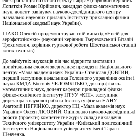
електростанція на основі ефекту Гаффа» (науковий керівник
Лопаткін Роман Юрійович, кандидат фізико-математичних
наук, доцент, завідувач науково-дослідницького центру
навчально-наукових приладів Інституту прикладної фізики
Національної академії наук України).
ШАКО Олексій продемонстрував свій винахід «Носій для
аерофотозйомки» (науковий керівник Тверезовський Віталій
Трохимович, керівник гурткової роботи Шосткинської станції
юних техніків).
До майбутніх науковців під час відкриття виставки з
привітальним словом звернулися: президент Національного
центру «Мала академія наук України» Станіслав ДОВГИЙ,
перший заступник начальника Головного управління освіти і
науки КМДА Вікторія ЧЕЛОМБІТЬКО, доктор фізико-
математичних наук, доцент кафедри прикладної фізики
фізико-технічного інституту НТУУ «КПІ», заступник
директора з наукової роботи Інституту фізики НАНУ
Анатолій НЕГРІЙКО, директор НЦ «Мала академія наук
України» Оксен ЛІСОВИЙ. Оцінювало науково-дослідницькі
роботи (проекти) компетентне журі у складі викладачів
Технічного університету України «Київський політехнічний
інститут» та Національного університету імені Тараса
Шевченка.