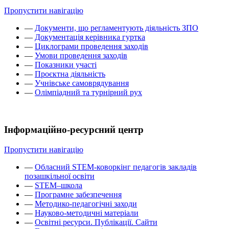
Пропустити навігацію
—
Документи, що регламентують діяльність ЗПО
—
Документація керівника гуртка
—
Циклограми проведення заходів
—
Умови проведення заходів
—
Показники участі
—
Проєктна діяльність
—
Учнівське самоврядування
—
Олімпіадний та турнірний рух
Інформаційно-ресурсний центр
Пропустити навігацію
—
Обласний STEM-коворкінг педагогів закладів
позашкільної освіти
—
STEM–школа
—
Програмне забезпечення
—
Методико-педагогічні заходи
—
Науково-методичні матеріали
—
Освітні ресурси. Публікації. Сайти