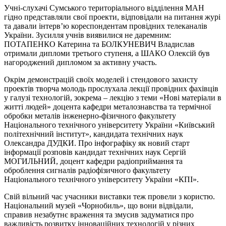
Учні-слухачі Сумського територіального відділення МАН
гідно представляли свої проекти, відповідали на питання журі
та давали інтерв’ю кореспондентам провідних телеканалів
України. Зусилля учнів виявилися не даремним:
ПОТАПЕНКО Катерина та БОЛКУНЕВИЧ Владислав
отримали дипломи третього ступеня, а ШАКО Олексій був
нагороджений дипломом за активну участь.
Окрім демонстрацій своїх моделей і стендового захисту
проектів творча молодь прослухала лекції провідних фахівців
у галузі технологій, зокрема – лекцію з теми «Нові матеріали в
житті людей» доцента кафедри металознавства та термічної
обробки металів інженерно-фізичного факультету
Національного технічного університету України «Київський
політехнічний інститут», кандидата технічних наук
Олександра ДУДКИ. Про інфографіку як новий старт
інформації розповів кандидат технічних наук Сергій
МОГИЛЬНИЙ, доцент кафедри радіоприймання та
оброблення сигналів радіофізичного факультету
Національного технічного університету України «КПІ».
Свій вільний час учасники виставки теж провели з користю.
Національний музей «Чорнобиль», що вони відвідали,
справив незабутнє враження та змусив задуматися про
важливість розвитку інноваційних технологій у різних