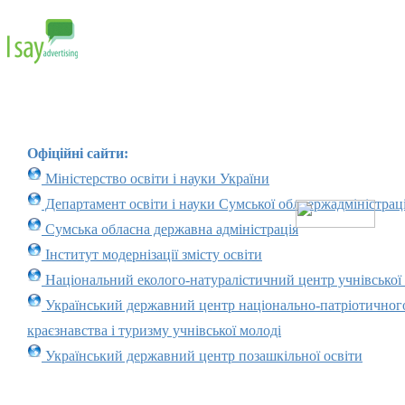
Офіційні сайти:
Міністерство освіти і науки України
Департамент освіти і науки Сумської облдержадміністраці
Сумська обласна державна адміністрація
Інститут модернізації змісту освіти
Національний еколого-натуралістичний центр учнівської
Український державний центр національно-патріотичног
краєзнавства і туризму учнівської молоді
Український державний центр позашкільної освіти