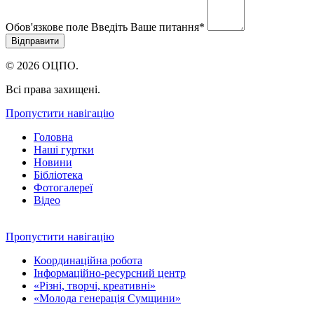
Обов'язкове поле
Введіть Ваше питання
*
© 2026 ОЦПО.
Всі права захищені.
Пропустити навігацію
Головна
Наші гуртки
Новини
Бібліотека
Фотогалереї
Відео
Пропустити навігацію
Координаційна робота
Інформаційно-ресурсний центр
«Різні, творчі, креативні»
«Молода генерація Сумщини»