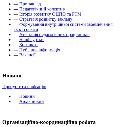
—
Про заклад
—
Педагогічний колектив
—
Історія розвитку ОЦПО та РТМ
—
Стратегія розвитку закладу
—
Формування внутрішньої системи забезпечення
якості освіти
—
Атестація педагогічних працівників
—
Наші гуртки
—
Контакти
—
Публічна інформація
—
Вакансії
Новини
Пропустити навігацію
—
Новини
—
Архів новин
Організаційно-координаційна робота