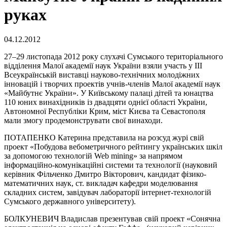
руках
04.12.2012
27–29 листопада 2012 року слухачі Сумського територіального
відділення Малої академії наук України взяли участь у ІІІ
Всеукраїнській виставці науково-технічних молодіжних
інновацій і творчих проектів учнів-членів Малої академії наук
«Майбутнє України». У Київському палаці дітей та юнацтва
110 юних винахідників із двадцяти однієї області України,
Автономної Республіки Крим, міст Києва та Севастополя
мали змогу продемонструвати свої винаходи.
ПОТАПЕНКО Катерина представила на розсуд журі свій
проект «Побудова вебометричного рейтингу українських шкіл
за допомогою технологій Web mining» за напрямом
інформаційно-комунікаційні системи та технології (науковий
керівник Фільченко Дмитро Вікторович, кандидат фізико-
математичних наук, ст. викладач кафедри моделювання
складних систем, завідувач лабораторії інтернет-технологій
Сумського державного університету).
БОЛКУНЕВИЧ Владислав презентував свій проект «Сонячна