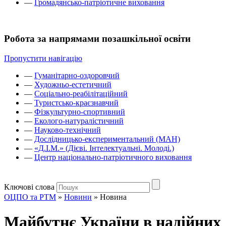
—
Громадянсько-патріотичне виховання
Робота за напрямами позашкільної освіти
Пропустити навігацію
—
Гуманітарно-оздоровчий
—
Художньо-естетичний
—
Соціально-реабілітаційний
—
Туристсько-краєзнавчий
—
Фізкультурно-спортивний
—
Еколого-натуралістичний
—
Науково-технічний
—
Дослідницько-експериментальний (МАН)
—
«Д.І.М.» (Дієві. Інтелектуальні. Молоді.)
—
Центр національно-патріотичного виховання
Ключові слова
ОЦПО та РТМ
»
Новини
»
Новина
Майбутнє України в надійних