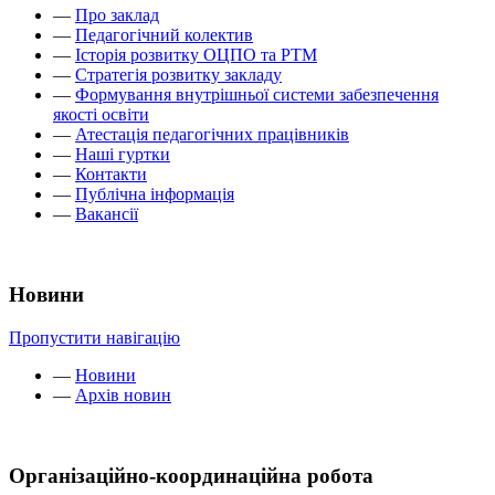
—
Про заклад
—
Педагогічний колектив
—
Історія розвитку ОЦПО та РТМ
—
Стратегія розвитку закладу
—
Формування внутрішньої системи забезпечення
якості освіти
—
Атестація педагогічних працівників
—
Наші гуртки
—
Контакти
—
Публічна інформація
—
Вакансії
Новини
Пропустити навігацію
—
Новини
—
Архів новин
Організаційно-координаційна робота