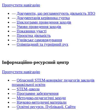
Пропустити навігацію
—
Документи, що регламентують діяльність ЗПО
—
Документація керівника гуртка
—
Циклограми проведення заходів
—
Умови проведення заходів
—
Показники участі
—
Проєктна діяльність
—
Учнівське самоврядування
—
Олімпіадний та турнірний рух
Інформаційно-ресурсний центр
Пропустити навігацію
—
Обласний STEM-коворкінг педагогів закладів
позашкільної освіти
—
STEM–школа
—
Програмне забезпечення
—
Методико-педагогічні заходи
—
Науково-методичні матеріали
—
Освітні ресурси. Публікації. Сайти