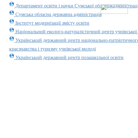
Департамент освіти і науки Сумської облдержадміністраці
Сумська обласна державна адміністрація
Інститут модернізації змісту освіти
Національний еколого-натуралістичний центр учнівської
Український державний центр національно-патріотичног
краєзнавства і туризму учнівської молоді
Український державний центр позашкільної освіти