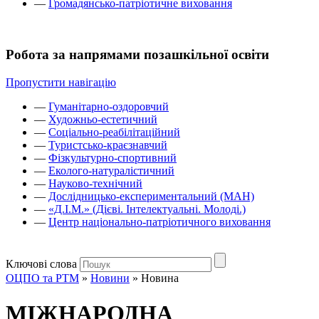
—
Громадянсько-патріотичне виховання
Робота за напрямами позашкільної освіти
Пропустити навігацію
—
Гуманітарно-оздоровчий
—
Художньо-естетичний
—
Соціально-реабілітаційний
—
Туристсько-краєзнавчий
—
Фізкультурно-спортивний
—
Еколого-натуралістичний
—
Науково-технічний
—
Дослідницько-експериментальний (МАН)
—
«Д.І.М.» (Дієві. Інтелектуальні. Молоді.)
—
Центр національно-патріотичного виховання
Ключові слова
ОЦПО та РТМ
»
Новини
»
Новина
МІЖНАРОДНА