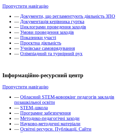
Пропустити навігацію
—
Документи, що регламентують діяльність ЗПО
—
Документація керівника гуртка
—
Циклограми проведення заходів
—
Умови проведення заходів
—
Показники участі
—
Проєктна діяльність
—
Учнівське самоврядування
—
Олімпіадний та турнірний рух
Інформаційно-ресурсний центр
Пропустити навігацію
—
Обласний STEM-коворкінг педагогів закладів
позашкільної освіти
—
STEM–школа
—
Програмне забезпечення
—
Методико-педагогічні заходи
—
Науково-методичні матеріали
—
Освітні ресурси. Публікації. Сайти