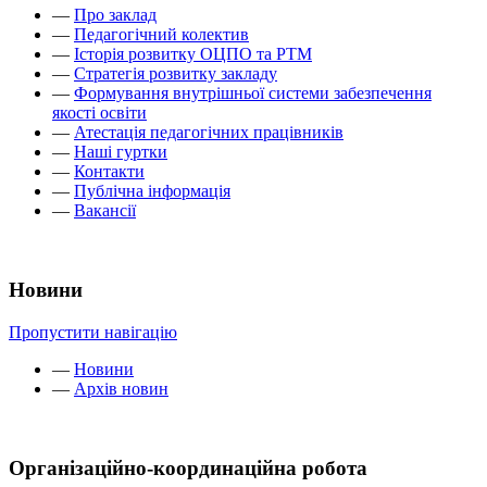
—
Про заклад
—
Педагогічний колектив
—
Історія розвитку ОЦПО та РТМ
—
Стратегія розвитку закладу
—
Формування внутрішньої системи забезпечення
якості освіти
—
Атестація педагогічних працівників
—
Наші гуртки
—
Контакти
—
Публічна інформація
—
Вакансії
Новини
Пропустити навігацію
—
Новини
—
Архів новин
Організаційно-координаційна робота