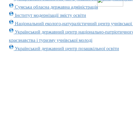
Сумська обласна державна адміністрація
Інститут модернізації змісту освіти
Національний еколого-натуралістичний центр учнівської
Український державний центр національно-патріотичног
краєзнавства і туризму учнівської молоді
Український державний центр позашкільної освіти