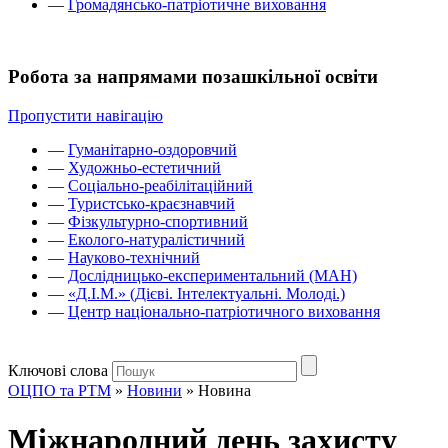
—
Громадянсько-патріотичне виховання
Робота за напрямами позашкільної освіти
Пропустити навігацію
—
Гуманітарно-оздоровчий
—
Художньо-естетичний
—
Соціально-реабілітаційний
—
Туристсько-краєзнавчий
—
Фізкультурно-спортивний
—
Еколого-натуралістичний
—
Науково-технічний
—
Дослідницько-експериментальний (МАН)
—
«Д.І.М.» (Дієві. Інтелектуальні. Молоді.)
—
Центр національно-патріотичного виховання
Ключові слова
ОЦПО та РТМ
»
Новини
»
Новина
Міжнародний день захисту