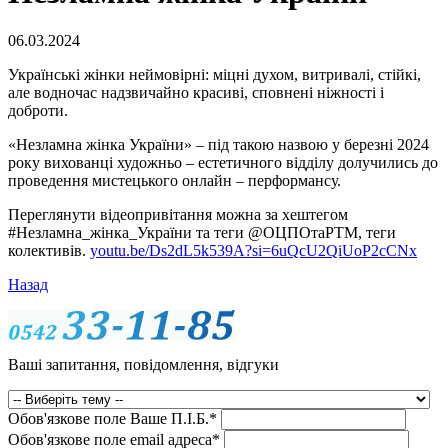
06.03.2024
Українські жінки неймовірні: міцні духом, витривалі, стійкі,
але водночас надзвичайно красиві, сповнені ніжності і
доброти.
«Незламна жінка України» – під такою назвою у березні 2024
року вихованці художньо – естетичного відділу долучились до
проведення мистецького онлайн – перформансу.
Переглянути відеопривітання можна за хештегом
#Незламна_жінка_України та теги @ОЦПОтаРТМ, теги
колективів.
youtu.be/Ds2dL5k539A?si=6uQcU2QiUoP2cCNx
Назад
Ваші запитання, повідомлення, відгуки
Обов'язкове поле
Ваше П.I.Б.
*
Обов'язкове поле
email адреса
*