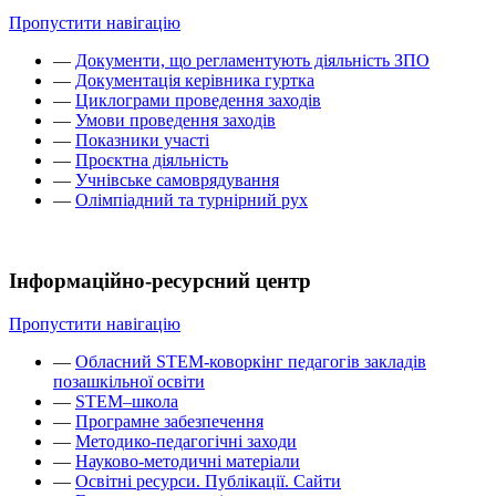
Пропустити навігацію
—
Документи, що регламентують діяльність ЗПО
—
Документація керівника гуртка
—
Циклограми проведення заходів
—
Умови проведення заходів
—
Показники участі
—
Проєктна діяльність
—
Учнівське самоврядування
—
Олімпіадний та турнірний рух
Інформаційно-ресурсний центр
Пропустити навігацію
—
Обласний STEM-коворкінг педагогів закладів
позашкільної освіти
—
STEM–школа
—
Програмне забезпечення
—
Методико-педагогічні заходи
—
Науково-методичні матеріали
—
Освітні ресурси. Публікації. Сайти