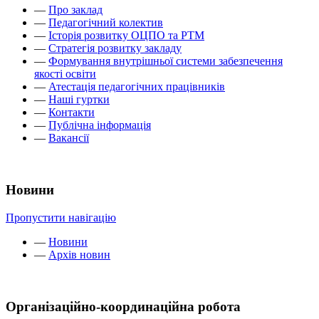
—
Про заклад
—
Педагогічний колектив
—
Історія розвитку ОЦПО та РТМ
—
Стратегія розвитку закладу
—
Формування внутрішньої системи забезпечення
якості освіти
—
Атестація педагогічних працівників
—
Наші гуртки
—
Контакти
—
Публічна інформація
—
Вакансії
Новини
Пропустити навігацію
—
Новини
—
Архів новин
Організаційно-координаційна робота