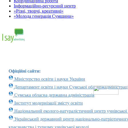
Координаційна робота
Інформаційно-ресурсний центр
«Різні, творчі, креативні»
«Молода генерація Сумщини»
Офіційні сайти:
Міністерство освіти і науки України
Департамент освіти і науки Сумської облдержадміністраці
Сумська обласна державна адміністрація
Інститут модернізації змісту освіти
Національний еколого-натуралістичний центр учнівської
Український державний центр національно-патріотичног
краєзнавства і туризму учнівської молоді