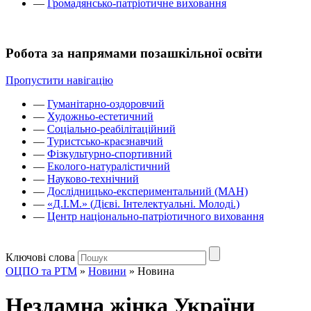
—
Громадянсько-патріотичне виховання
Робота за напрямами позашкільної освіти
Пропустити навігацію
—
Гуманітарно-оздоровчий
—
Художньо-естетичний
—
Соціально-реабілітаційний
—
Туристсько-краєзнавчий
—
Фізкультурно-спортивний
—
Еколого-натуралістичний
—
Науково-технічний
—
Дослідницько-експериментальний (МАН)
—
«Д.І.М.» (Дієві. Інтелектуальні. Молоді.)
—
Центр національно-патріотичного виховання
Ключові слова
ОЦПО та РТМ
»
Новини
»
Новина
Незламна жінка України