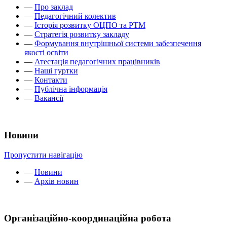
—
Про заклад
—
Педагогічний колектив
—
Історія розвитку ОЦПО та РТМ
—
Стратегія розвитку закладу
—
Формування внутрішньої системи забезпечення
якості освіти
—
Атестація педагогічних працівників
—
Наші гуртки
—
Контакти
—
Публічна інформація
—
Вакансії
Новини
Пропустити навігацію
—
Новини
—
Архів новин
Організаційно-координаційна робота