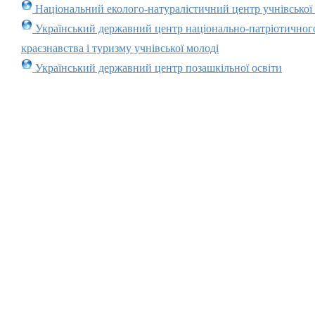
Національний еколого-натуралістичний центр учнівської
Український державний центр національно-патріотичног
краєзнавства і туризму учнівської молоді
Український державний центр позашкільної освіти