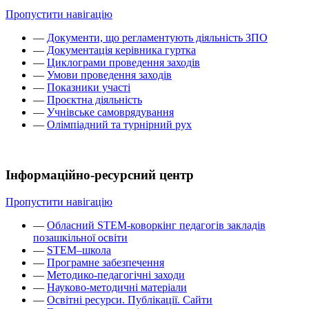
Пропустити навігацію
—
Документи, що регламентують діяльність ЗПО
—
Документація керівника гуртка
—
Циклограми проведення заходів
—
Умови проведення заходів
—
Показники участі
—
Проєктна діяльність
—
Учнівське самоврядування
—
Олімпіадний та турнірний рух
Інформаційно-ресурсний центр
Пропустити навігацію
—
Обласний STEM-коворкінг педагогів закладів
позашкільної освіти
—
STEM–школа
—
Програмне забезпечення
—
Методико-педагогічні заходи
—
Науково-методичні матеріали
—
Освітні ресурси. Публікації. Сайти