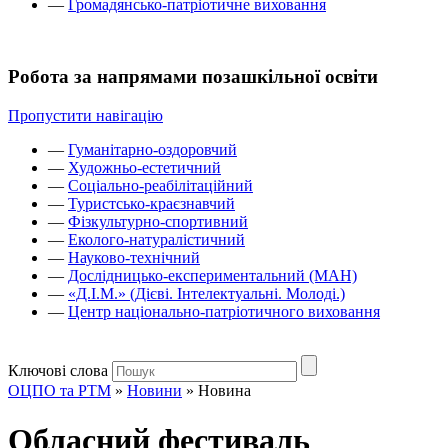
—
Громадянсько-патріотичне виховання
Робота за напрямами позашкільної освіти
Пропустити навігацію
—
Гуманітарно-оздоровчий
—
Художньо-естетичний
—
Соціально-реабілітаційний
—
Туристсько-краєзнавчий
—
Фізкультурно-спортивний
—
Еколого-натуралістичний
—
Науково-технічний
—
Дослідницько-експериментальний (МАН)
—
«Д.І.М.» (Дієві. Інтелектуальні. Молоді.)
—
Центр національно-патріотичного виховання
Ключові слова
ОЦПО та РТМ
»
Новини
»
Новина
Обласний фестиваль