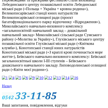
Переможцями та призерами фестивалю стали вихованці
Лебединського центру позашкільної освіти Лебединської
міської ради («Польща + Україна = кровна родина»),
Великописарівської станції юних натуралістів
Великописарівської селищної ради (проєкт
багатофункціонального парку відпочинку «Відродження»),
Миколаївського навчально-виховного комплексу
«загальноосвітній навчальний заклад – дошкільний
навчальний заклад» Миколаївської сільської ради Сумського
району («Молитва за Україну»), Глухівського міського центру
позашкільної освіти Глухівської міської ради («Квіткова
клумба»), Конотопської станції юних натуралістів
Конотопської міської ради («З краплі крові починається море
життя»), Беївського навчально-виховного комплексу: Беївської
загальноосвітньої школи І-ІІІ ступенів – Беївського
дошкільного навчального закладу Липоводолинської селищної
ради («Квіти моєї родини»).
Назад
Ваші запитання, повідомлення, відгуки